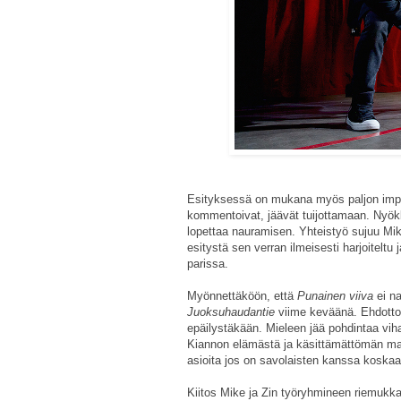
Esityksessä on mukana myös paljon improv
kommentoivat, jäävät tuijottamaan. Nyökkä
lopettaa nauramisen. Yhteistyö sujuu Miken
esitystä sen verran ilmeisesti harjoitelt
parissa.
Myönnettäköön, että
Punainen viiva
ei n
Juoksuhaudantie
viime keväänä. Ehdottom
epäilystäkään. Mieleen jää pohdintaa viha
Kiannon elämästä ja käsittämättömän maini
asioita jos on savolaisten kanssa koskaa
Kiitos Mike ja Zin työryhmineen riemukkaa