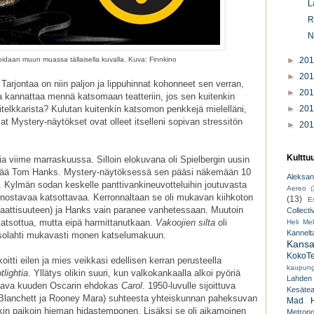
L
R
N
idaan muun muassa tällaisella kuvalla. Kuva: Finnkino
►
20
►
20
arjontaa on niin paljon ja lippuhinnat kohonneet sen verran,
►
20
a kannattaa mennä katsomaan teatteriin, jos sen kuitenkin
telkkarista? Kulutan kuitenkin katsomon penkkejä mielelläni,
►
20
t Mystery-näytökset ovat olleet itselleni sopivan stressitön
►
20
Kulttu
 viime marraskuussa. Silloin elokuvana oli Spielbergin uusin
ttää Tom Hanks. Mystery-näytöksessä sen pääsi näkemään 10
Aleksant
a. Kylmän sodan keskelle panttivankineuvotteluihin joutuvasta
Aereo
(
innostavaa katsottavaa. Kerronnaltaan se oli mukavan kiihkoton
(13)
E
ramaattisuuteen) ja Hanks vain paranee vanhetessaan. Muutoin
Collecti
 katsottua, mutta eipä harmittanutkaan.
Vakoojien silta
oli
Heli Mek
Kannelt
solahti mukavasti monen katselumakuun.
Kansal
KokoTe
itti eilen ja mies veikkasi edellisen kerran perusteella
kaupungi
tlightia
. Yllätys olikin suuri, kun valkokankaalla alkoi pyöriä
Lahden
 saava kuuden Oscarin ehdokas
Carol
. 1950-luvulle sijoittuva
Kesäteat
Blanchett ja Rooney Mara) suhteesta yhteiskunnan paheksuvan
Mad H
oskin paikoin hieman hidastemponen. Lisäksi se oli aikamoinen
Metropo