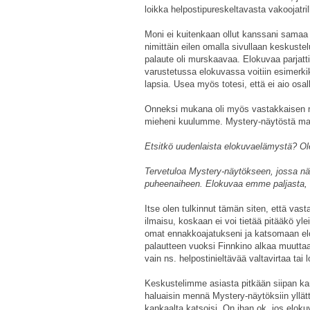
loikka helpostipureskeltavasta vakoojatril
Moni ei kuitenkaan ollut kanssani samaa m
nimittäin eilen omalla sivullaan keskustelu
palaute oli murskaavaa. Elokuvaa parjattii
varustetussa elokuvassa voitiin esimerki
lapsia. Usea myös totesi, että ei aio osa
Onneksi mukana oli myös vastakkaisen mie
mieheni kuulumme. Mystery-näytöstä m
Etsitkö uudenlaista elokuvaelämystä? 
Tervetuloa Mystery-näytökseen, jossa nä
puheenaiheen. Elokuvaa emme paljasta, m
Itse olen tulkinnut tämän siten, että vast
ilmaisu, koskaan ei voi tietää pitääkö y
omat ennakkoajatukseni ja katsomaan elok
palautteen vuoksi Finnkino alkaa muuttaa 
vain ns. helpostinieltävää valtavirtaa tai
Keskustelimme asiasta pitkään siipan kan
haluaisin mennä Mystery-näytöksiin yllät
kankaalta katsoisi. On ihan ok, jos elok