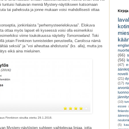
i tuntuisi haluavan mennä Mystery-näytökseen katsomaan
tuta tai paheksuta ja jonne mukaan voisi mahdollisesti ottaa
Kirjoja
lava
konseptia, jonkinlaista "perhemysteerielokuvaa". Elokuva
koti
etta ottaa myös lapset eli kyseessä voisi olla esimerkiksi
miesk
i esimerkiksi viime toukokuussa näytetty
Tomorrowland
. Toki
kään
lä jotain Finnkinon tunnisteiden perusteella,
Carolissa
nämä
engla
sältää seksiä" ja "voi aiheuttaa ahdistusta" (ks. alla), mutta jos
nuorte
ätys eikä aina mieluinen.
(66)
s
(56)
l
(47)
e-
äänikir
novelli
(21)
dy
(17)
r
arvont
luonnon
jännity
(10)
tu
essee
finland
äänest
s Finnkinon sivuilta otettu 29.1.2016.
neulomi
(5)
kau
van Mystery-näytösten suhteen vaihtelevaa linjaa, jotta