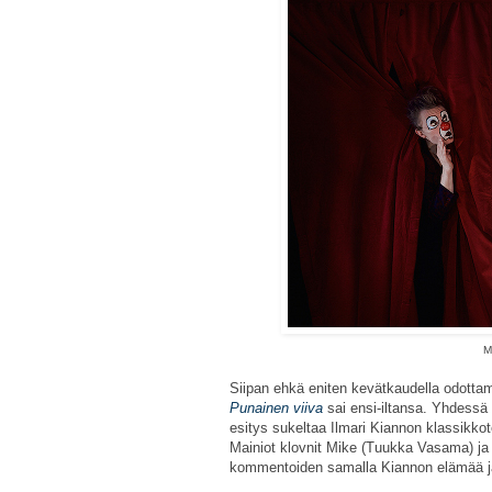
M
Siipan ehkä eniten kevätkaudella odotta
Punainen viiva
sai ensi-iltansa. Yhdessä 
esitys sukeltaa Ilmari Kiannon klassikk
Mainiot klovnit Mike (Tuukka Vasama) ja 
kommentoiden samalla Kiannon elämää 