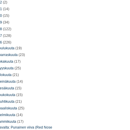
22
(2)
21
(14)
20
(15)
19
(34)
18
(122)
17
(128)
16
(226)
oulukuuta
(19)
arraskuuta
(23)
okakuuta
(17)
yyskuuta
(25)
lokuuta
(21)
einäkuuta
(14)
esäkuuta
(15)
oukokuuta
(15)
uhtikuuta
(21)
aaliskuuta
(25)
elmikuuta
(14)
ammikuuta
(17)
avalta: Punainen viiva (Red Nose