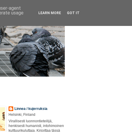
 user-agent
nerate usage
LEARN MORE
GOT IT
Linnea / kujerruksia
Helsinki, Finland
Virallisesti luonnontieteilijä,
henkisesti humanisti, intohimoinen
kulttuurikuluttaja. Kirjoittaa tässä