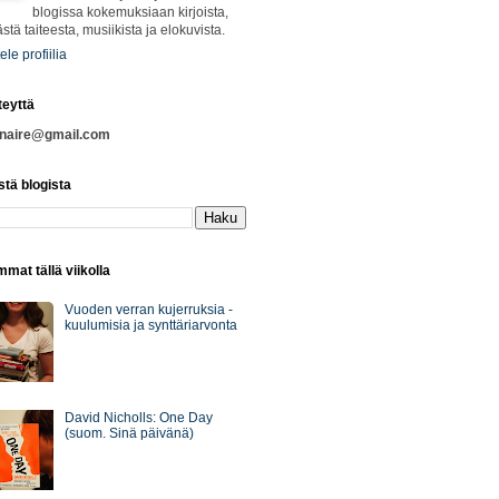
blogissa kokemuksiaan kirjoista,
ästä taiteesta, musiikista ja elokuvista.
ele profiilia
teyttä
nnaire@gmail.com
stä blogista
mat tällä viikolla
Vuoden verran kujerruksia -
kuulumisia ja synttäriarvonta
David Nicholls: One Day
(suom. Sinä päivänä)