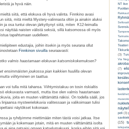
leristä ja hyvä näin.
NT live
Puotilan
Rakkaut
ieltä siitä, että elokuva oli hyvä valinta. Finnkino avasi
Ryhmät
n siitä, mitä mieltä Mystery-valinnasta oltiin ja ainakin aluksi
Sellosali
n ja osa tuntui olevan järkyttynyt siitä, miten K12-leimalla
Svenska
ksi näyttää naisten välistä seksiä, sillä katsomossa oli myös
Tampere
llistua tapahtumaan uudelleen.
Tarinatea
Takomo
lipiteen edustajia, joihin itsekin ja myös seurana ollut
Teatteri
Tikkuril
ainostetaan
Finnkinon sivuilla
seuraavasti:
(3)
Tur
Via Neg
Oletko valmis haastamaan elokuvan katsomiskokemuksen?
akroba
el
(7)
et ensimmäisten joukossa pian kaikkien huulilla olevan
improvi
utta viihtyminen on taattua.
kesätea
konsert
aan voi tulla mitä tahansa. Viihtymistakuu on tosin riskialtis
lastent
leisö elokuvasta varmasti, mutta itse olen valmis haastamaan
livelähe
uvia, joita en muuten välttämättä näkisi. On todella sääli, jos
museoki
linjaansa mysteerielokuvia valitessaan ja valikoimaan tulisi
nukkete
 lopettaisi näytökset kokonaan.
näyte
peli
(3)
ssa ja ryhdyimme miettimään miten tästä voisi jatkaa. Itse
savikiek
t
(15)
tymään ja kokemaan jotain, mitä en muuten välttämättä isolta
telepati
uva ei aina natsaisi omaan katselumakuuni, koska eihän sitä voi