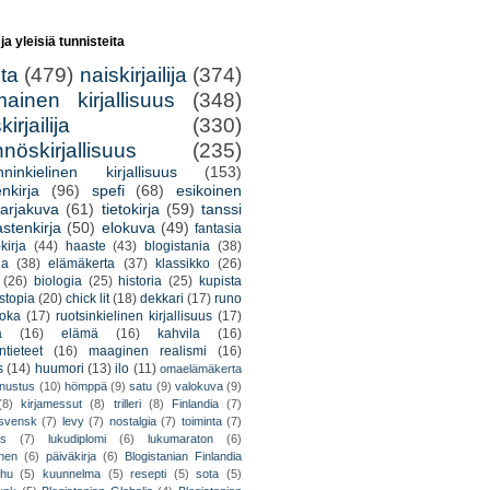
 ja yleisiä tunnisteita
lta
(479)
naiskirjailija
(374)
mainen kirjallisuus
(348)
irjailija
(330)
nöskirjallisuus
(235)
nninkielinen kirjallisuus
(153)
nkirja
(96)
spefi
(68)
esikoinen
arjakuva
(61)
tietokirja
(59)
tanssi
astenkirja
(50)
elokuva
(49)
fantasia
kirja
(44)
haaste
(43)
blogistania
(38)
ja
(38)
elämäkerta
(37)
klassikko
(26)
(26)
biologia
(25)
historia
(25)
kupista
stopia
(20)
chick lit
(18)
dekkari
(17)
runo
uoka
(17)
ruotsinkielinen kirjallisuus
(17)
a
(16)
elämä
(16)
kahvila
(16)
tieteet
(16)
maaginen realismi
(16)
s
(14)
huumori
(13)
ilo
(11)
omaelämäkerta
nnustus
(10)
hömppä
(9)
satu
(9)
valokuva
(9)
(8)
kirjamessut
(8)
trilleri
(8)
Finlandia
(7)
ssvensk
(7)
levy
(7)
nostalgia
(7)
toiminta
(7)
ys
(7)
lukudiplomi
(6)
lukumaraton
(6)
nen
(6)
päiväkirja
(6)
Blogistanian Finlandia
hu
(5)
kuunnelma
(5)
resepti
(5)
sota
(5)