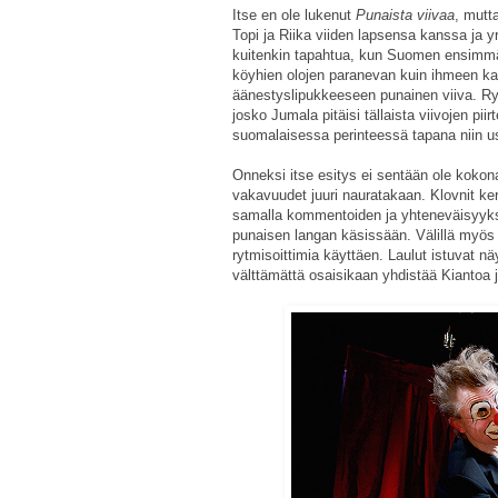
Itse en ole lukenut
Punaista viivaa
, mutt
Topi ja Riika viiden lapsensa kanssa ja y
kuitenkin tapahtua, kun Suomen ensimmäi
köyhien olojen paranevan kuin ihmeen ka
äänestyslipukkeeseen punainen viiva. Ryy
josko Jumala pitäisi tällaista viivojen pii
suomalaisessa perinteessä tapana niin u
Onneksi itse esitys ei sentään ole kokona
vakavuudet juuri nauratakaan. Klovnit ke
samalla kommentoiden ja yhteneväisyyksi
punaisen langan käsissään. Välillä myös l
rytmisoittimia käyttäen. Laulut istuvat
välttämättä osaisikaan yhdistää Kiantoa 