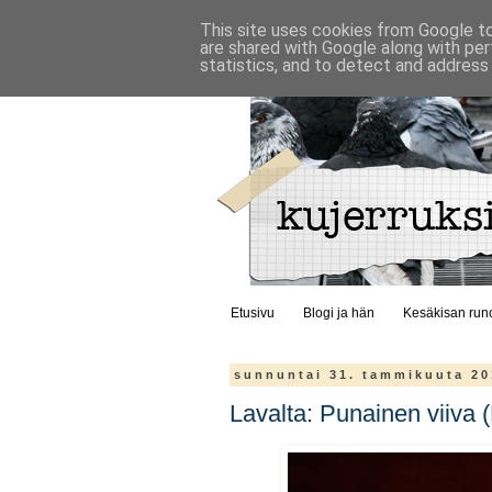
This site uses cookies from Google to 
are shared with Google along with per
statistics, and to detect and address
Etusivu
Blogi ja hän
Kesäkisan run
sunnuntai 31. tammikuuta 2
Lavalta: Punainen viiv