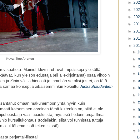
►
20
►
20
►
20
►
20
►
20
►
20
▼
20
►
j
Kuva: Tero Ahonen
►
m
►
l
isaatiota. Mainiot klovnit ottavat impulsseja yleisöltä,
►
s
ävät, kun yleisön edustaja (eli allekirjoittanut) osaa vihdoin
 ja Zinin välillä hienosti ja ihmehän se olisi jos ei, on tätä
►
e
u ja samaa konseptia aikaisemminkin kokeiltu
Juoksuhaudantien
►
h
►
k
►
t
asahtanut omaan makuhermoon yhtä hyvin kuin
asti katsomisen arvoinen tämä kuitenkin on, siitä ei ole
►
h
puheesta ja vaalilupauksista, mystisiä tiedonmuruja Ilmari
►
m
o kursailukohtaus (todellakin, siitä voi tunnistaa tuttuja
►
h
n ollut lähemmissä tekemisissä).
▼
t
sta perjantai-illasta!
L