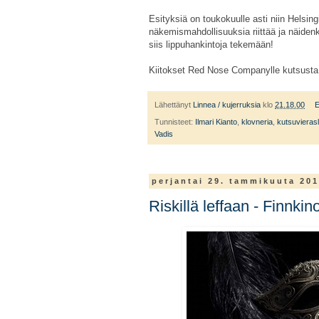
Esityksiä on toukokuulle asti niin Helsin
näkemismahdollisuuksia riittää ja näiden
siis lippuhankintoja tekemään!
Kiitokset Red Nose Companylle kutsusta
Lähettänyt
Linnea / kujerruksia
klo
21.18.00
E
Tunnisteet:
Ilmari Kianto
,
klovneria
,
kutsuvieras
Vadis
perjantai 29. tammikuuta 20
Riskillä leffaan - Finnki