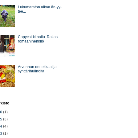
Lukumaraton alkaa än-yy-
tee...
Copycat-kilpailu: Rakas
romaanihenkilö
Arvonnan onnekkaat ja
synttärihulinoita
rkisto
26
(1)
25
(3)
24
(4)
23
(1)