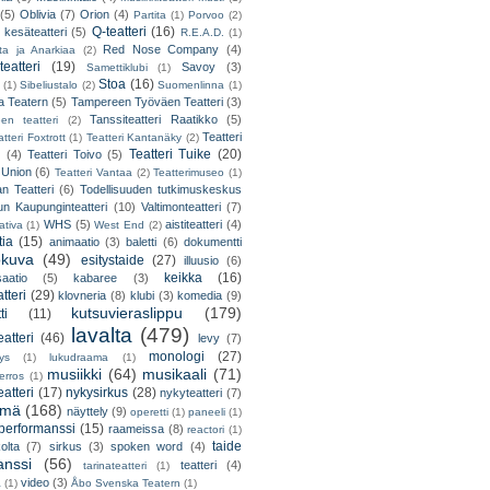
(5)
Oblivia
(7)
Orion
(4)
Partita
(1)
Porvoo
(2)
Q-teatteri
(16)
 kesäteatteri
(5)
R.E.A.D.
(1)
Red Nose Company
(4)
ta ja Anarkiaa
(2)
eatteri
(19)
Savoy
(3)
Samettiklubi
(1)
Stoa
(16)
(1)
Sibeliustalo
(2)
Suomenlinna
(1)
 Teatern
(5)
Tampereen Työväen Teatteri
(3)
Tanssiteatteri Raatikko
(5)
en teatteri
(2)
Teatteri
tteri Foxtrott
(1)
Teatteri Kantanäky
(2)
Teatteri Tuike
(20)
(4)
Teatteri Toivo
(5)
 Union
(6)
Teatteri Vantaa
(2)
Teatterimuseo
(1)
an Teatteri
(6)
Todellisuuden tutkimuskeskus
un Kaupunginteatteri
(10)
Valtimonteatteri
(7)
WHS
(5)
aistiteatteri
(4)
ativa
(1)
West End
(2)
tia
(15)
animaatio
(3)
baletti
(6)
dokumentti
okuva
(49)
esitystaide
(27)
illuusio
(6)
keikka
(16)
saatio
(5)
kabaree
(3)
tteri
(29)
klovneria
(8)
klubi
(3)
komedia
(9)
kutsuvieraslippu
(179)
ti
(11)
lavalta
(479)
eatteri
(46)
levy
(7)
monologi
(27)
tys
(1)
lukudraama
(1)
musiikki
(64)
musikaali
(71)
erros
(1)
atteri
(17)
nykysirkus
(28)
nykyteatteri
(7)
lmä
(168)
näyttely
(9)
operetti
(1)
paneeli
(1)
performanssi
(15)
raameissa
(8)
reactori
(1)
taide
olta
(7)
sirkus
(3)
spoken word
(4)
anssi
(56)
teatteri
(4)
tarinateatteri
(1)
video
(3)
a
(1)
Åbo Svenska Teatern
(1)