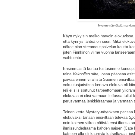
Mystery-näytöksiä markkino
Käyn nykyisin melko harvoin elokuvissa. T
että kynnys lähteä on suuri. Mikä elokuv
näkee pian streamauspalvelun kautta koti
joten Finnkinon viime vuonna lanseeraama
vaihtoehto.
Ensimmäistä kertaa testasimme konseptia
raina
Vakoojien silta
, jossa pääosaa esi
päivää ennen virallista Suomen ensi-ilta
vakuutusjuristista kertova elokuva oli ki
(eli ei siis sortunut tarpeettomaan ylid
elokuvaa ei olisi varmaan leffassa tullut
perusvarmaa jenkkidraamaa ja varmaan 
Toinen kerta Mystery-näytöksen parissa ko
elokuvaksi tänään ensi-iltaan tulevaa
Spo
noin kolmen viikon päästä ensi-iltansa
ihmissuhdedraama kahden naisen (Cate 
katseen alla oli kaunista katseltavaa, j