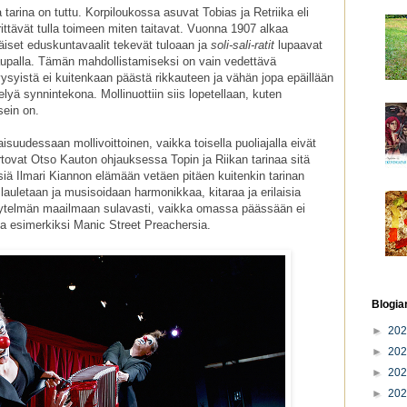
a tarina on tuttu. Korpiloukossa asuvat Tobias ja Retriika eli
rittävät tulla toimeen miten taitavat. Vuonna 1907 alkaa
set eduskuntavaalit tekevät tuloaan ja
soli-sali-ratit
lupaavat
upalla. Tämän mahdollistamiseksi on vain vedettävä
syistä ei kuitenkaan päästä rikkauteen ja vähän jopa epäillään
rtelyä synnintekona. Mollinuottiin siis lopetellaan, kuten
sein on.
isuudessaan mollivoittoinen, vaikka toisella puoliajalla eivät
rtovat Otso Kauton ohjauksessa Topin ja Riikan tarinaa sitä
ä Ilmari Kiannon elämään vetäen pitäen kuitenkin tarinan
auletaan ja musisoidaan harmonikkaa, kitaraa ja erilaisia
 näytelmän maailmaan sulavasti, vaikka omassa päässään ei
ja esimerkiksi Manic Street Preachersia.
Blogia
►
20
►
20
►
20
►
20