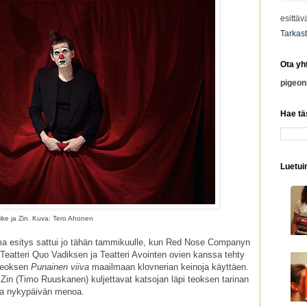
esittäv
Tarkast
Ota yh
pigeo
Hae tä
Luetuim
ike ja Zin. Kuva: Tero Ahonen
ma esitys sattui jo tähän tammikuulle, kun Red Nose Companyn
Teatteri Quo Vadiksen ja Teatteri Avointen ovien kanssa tehty
oteoksen
Punainen viiva
maailmaan klovnerian keinoja käyttäen.
Zin (Timo Ruuskanen) kuljettavat katsojan läpi teoksen tarinan
ja nykypäivän menoa.