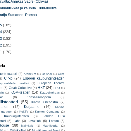
avalta: Annikas Sacre (Oblivia)
omantiikkaa ja kauhua 1800-luvulta
adja Sumanen: Rambo
15
(185)
14
(224)
13
(182)
12
(195)
11
(170)
uria
erin teatteri
(4)
Ateneum
(1)
Bolshoi
(1)
Circo
Cirko
(24)
Espoon kaupunginteatteri
2)
European Theatre
spoonlahden teatteri
(1)
HKT
(24)
ve
(8)
Gnab Collective
(4)
HRO
(1)
KOM-teatteri
(14)
lin
(1)
Kaapelitehdas
(1)
alo
(8)
Kansallisooppera
(8)
listeatteri
(55)
Kinetic Orchestra
(7)
atteri
(12)
Korjaamo
(16)
Kotkan
nteatteri
(1)
KultTV
(1)
Kuriton Company
(2)
 Kaupunginteatteri
(3)
Lahden Uusi
teri
(5)
Lahti
(3)
Lavaklubi
(5)
Lontoo
(3)
ouse
(38)
Malmitalo
(1)
Mathildedal
(2)
lia
(8)
Musiikkitalo
(4)
Musiikkiteatteri Musti
(1)