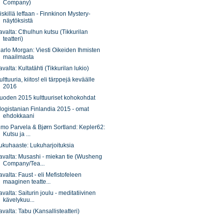
Company)
iskillä leffaan - Finnkinon Mystery-
näytöksistä
avalta: Cthulhun kutsu (Tikkurilan
teatteri)
arlo Morgan: Viesti Oikeiden Ihmisten
maailmasta
avalta: Kultatähti (Tikkurilan lukio)
ulttuuria, kiitos! eli tärppejä keväälle
2016
uoden 2015 kulttuuriset kohokohdat
logistanian Finlandia 2015 - omat
ehdokkaani
imo Parvela & Bjørn Sortland: Kepler62:
Kutsu ja ...
ukuhaaste: Lukuharjoituksia
avalta: Musashi - miekan tie (Wusheng
Company/Tea...
avalta: Faust - eli Mefistofeleen
maaginen teatte...
avalta: Saiturin joulu - meditatiivinen
kävelykuu...
avalta: Tabu (Kansallisteatteri)