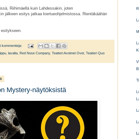
gissä, Riihimäellä kuin Lahdessakin, joten
R
kin jälkeen esitys jatkaa kiertueohjelmistossa. Rientäkäähän
L
 esitykseen.
M
L
i kommentteja:
K
lippu
,
lavalta
,
Red Nose Company
,
Teatteri Avoimet Ovet
,
Teatteri Quo
V
B
16
T
non Mystery-näytöksistä
L
L
L
L
L