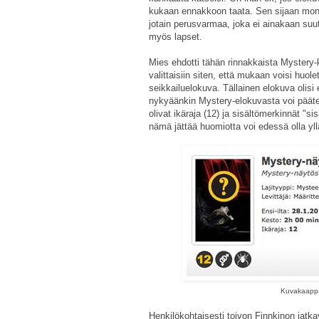
kukaan ennakkoon taata. Sen sijaan mon
jotain perusvarmaa, joka ei ainakaan suu
myös lapset.
Mies ehdotti tähän rinnakkaista Mystery-
valittaisiin siten, että mukaan voisi huol
seikkailuelokuva. Tällainen elokuva olis
nykyäänkin Mystery-elokuvasta voi päätel
olivat ikäraja (12) ja sisältömerkinnät "si
nämä jättää huomiotta voi edessä olla yll
Kuvakaappau
Henkilökohtaisesti toivon Finnkinon jatka