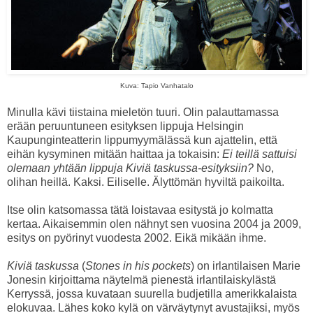
Kuva: Tapio Vanhatalo
Minulla kävi tiistaina mieletön tuuri. Olin palauttamassa
erään peruuntuneen esityksen lippuja Helsingin
Kaupunginteatterin lippumyymälässä kun ajattelin, että
eihän kysyminen mitään haittaa ja tokaisin:
Ei teillä sattuisi
olemaan yhtään lippuja Kiviä taskussa-esityksiin?
No,
olihan heillä. Kaksi. Eiliselle. Älyttömän hyviltä paikoilta.
Itse olin katsomassa tätä loistavaa esitystä jo kolmatta
kertaa. Aikaisemmin olen nähnyt sen vuosina 2004 ja 2009,
esitys on pyörinyt vuodesta 2002. Eikä mikään ihme.
Kiviä taskussa
(
Stones in his pockets
) on irlantilaisen Marie
Jonesin kirjoittama näytelmä pienestä irlantilaiskylästä
Kerryssä, jossa kuvataan suurella budjetilla amerikkalaista
elokuvaa. Lähes koko kylä on värväytynyt avustajiksi, myös