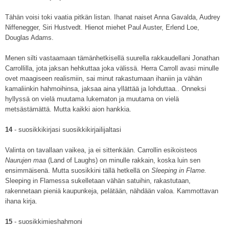
Tähän voisi toki vaatia pitkän listan. Ihanat naiset Anna Gavalda, Audrey
Niffenegger, Siri Hustvedt. Hienot miehet Paul Auster, Erlend Loe,
Douglas Adams.
Menen silti vastaamaan tämänhetkisellä suurella rakkaudellani Jonathan
Carrollilla, jota jaksan hehkuttaa joka välissä. Herra Carroll avasi minulle
ovet maagiseen realismiin, sai minut rakastumaan ihaniin ja vähän
kamaliinkin hahmoihinsa, jaksaa aina yllättää ja lohduttaa.. Onneksi
hyllyssä on vielä muutama lukematon ja muutama on vielä
metsästämättä. Mutta kaikki aion hankkia.
14
- suosikkikirjasi suosikkikirjailijaltasi
Valinta on tavallaan vaikea, ja ei sittenkään. Carrollin esikoisteos
Naurujen maa
(Land of Laughs) on minulle rakkain, koska luin sen
ensimmäisenä. Mutta suosikkini tällä hetkellä on
Sleeping in Flame.
Sleeping in Flamessa sukelletaan vähän satuihin, rakastutaan,
rakennetaan pieniä kaupunkeja, pelätään, nähdään valoa. Kammottavan
ihana kirja.
15
- suosikkimieshahmoni