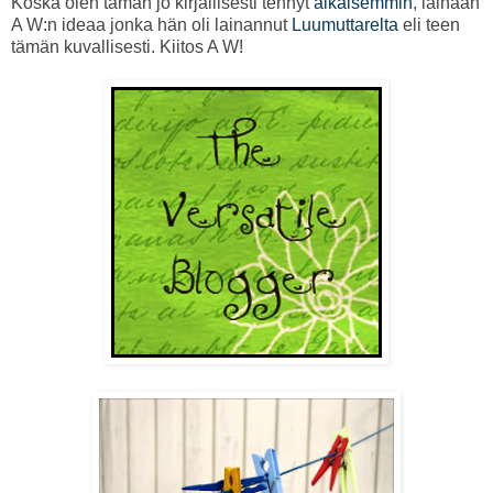
Koska olen tämän jo kirjallisesti tehnyt
aikaisemmin
, lainaan
A W:n ideaa jonka hän oli lainannut
Luumuttarelta
eli teen
tämän kuvallisesti. Kiitos A W!