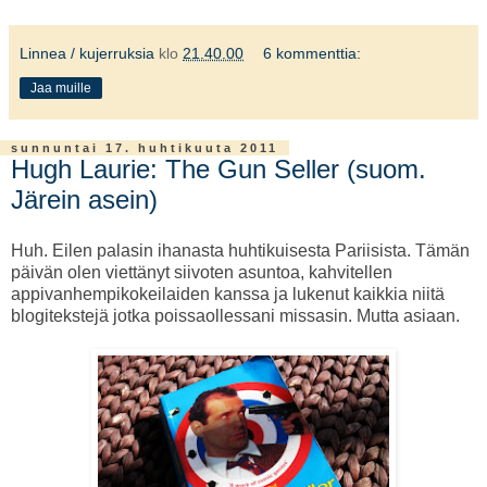
Linnea / kujerruksia
klo
21.40.00
6 kommenttia:
Jaa muille
sunnuntai 17. huhtikuuta 2011
Hugh Laurie: The Gun Seller (suom.
Järein asein)
Huh. Eilen palasin ihanasta huhtikuisesta Pariisista. Tämän
päivän olen viettänyt siivoten asuntoa, kahvitellen
appivanhempikokeilaiden kanssa ja lukenut kaikkia niitä
blogitekstejä jotka poissaollessani missasin. Mutta asiaan.