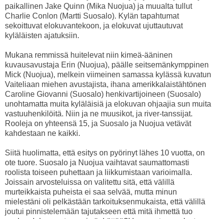
paikallinen Jake Quinn (Mika Nuojua) ja muualta tullut
Charlie Conlon (Martti Suosalo). Kylän tapahtumat
sekoittuvat elokuvantekoon, ja elokuvat ujuttautuvat
kyläläisten ajatuksiin.
Mukana remmissä huitelevat niin kimeä-ääninen
kuvausavustaja Erin (Nuojua), päälle seitsemänkymppinen
Mick (Nuojua), melkein viimeinen samassa kylässä kuvatun
Vaiteliaan miehen avustajista, ihana amerikkalaistähtönen
Caroline Giovanni (Suosalo) henkivartijoineen (Suosalo)
unohtamatta muita kyläläisiä ja elokuvan ohjaajia sun muita
vastuuhenkilöitä. Niin ja ne muusikot, ja river-tanssijat.
Rooleja on yhteensä 15, ja Suosalo ja Nuojua vetävät
kahdestaan ne kaikki.
Siitä huolimatta, että esitys on pyörinyt lähes 10 vuotta, on
ote tuore. Suosalo ja Nuojua vaihtavat saumattomasti
roolista toiseen puhettaan ja liikkumistaan varioimalla.
Joissain arvosteluissa on valitettu sitä, että välillä
murteikkaista puheista ei saa selvää, mutta minun
mielestäni oli pelkästään tarkoituksenmukaista, että välillä
joutui pinnistelemään tajutakseen että mitä ihmettä tuo