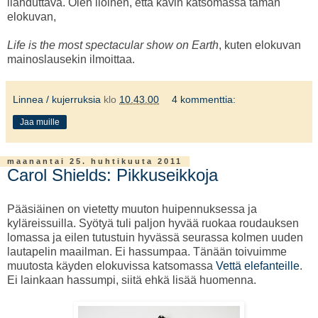
ilahduttava. Olen iloinen, että kävin katsomassa tämän
elokuvan,
Life is the most spectacular show on Earth
, kuten elokuvan
mainoslausekin ilmoittaa.
Linnea / kujerruksia
klo
10.43.00
4 kommenttia:
Jaa muille
maanantai 25. huhtikuuta 2011
Carol Shields: Pikkuseikkoja
Pääsiäinen on vietetty muuton huipennuksessa ja
kyläreissuilla. Syötyä tuli paljon hyvää ruokaa roudauksen
lomassa ja eilen tutustuin hyvässä seurassa kolmen uuden
lautapelin maailman. Ei hassumpaa. Tänään toivuimme
muutosta käyden elokuvissa katsomassa
Vettä elefanteille
.
Ei lainkaan hassumpi, siitä ehkä lisää huomenna.