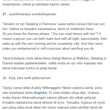
itsepintainen, sitkeä ja sielultaan kaunis nainen.
17
- suosikkilainaus suosikkikirjastasi
Tämäkin on nyt Sleeping in Flamesta. Lause tarttui minuun heti kun sen
luin. Vaikka se lainaakin sananlaskua, tämä on mielestäni ihana.
Do you know the German phrase, "You can steal horses with him"? It
means a person you can both make love with all night, passionately, then
wake up with the next morning and be completely silly. And they never
make you embarrassed or self-conscious about anything you do.
Tästä kohdasta myös alkaa hieno dialogi Marisin ja Walkerin, Sleeping in
Flamen eräiden päähenkilöiden, välillä mutta en nyt viitsi kopioida sitä
tänne kokonaan koska se pitää löytää.
18 - Kirja, joka tuotti pettymyksen
Täytyy sanoa tähän Audrey Niffeneggerin
Hänen varjonsa tarina,
josta
olen kirjoittanut tänne
blogiinkin
. Ei siinä mitään vikaa ollut, sinänsä,
mutta ihanan
Aikamatkustajan vaimon
jälkeen olin vähän pettynyt.
Ennakko-odotuksista tässä lähinnä oli kyse. Toisaalta, kirjassa oli myös
pari juttua jotka eivät olleet niin minun makuuni joten eiköhän tämä ole