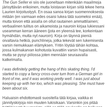
The Gun Seller
ei siis ole juoneltaan mitenkään maailmoja
järisyttävän erikoinen, mutta loistavan kirjan siitä tekee herra
Laurien kirjoitustyyli. En osaa sanoa kirjan suomennoksesta
mitään (en varmaan edes osaisi lukea tätä suomeksi enää),
mutta toivon että asialla on ollut rautainen ammattilainen;
verbaalinen tulitus on aikamoista ja nauroin kirjaa lukiessani
useamman kerran ääneen (jota en yleensä tee, korkeintaan
hymähdän, mutta nyt
nauroin
). Kirja on täynnä pieniä
oivaltavia hetkiä, punchlineja, jotka tekevät sen lukemisesta
varsin riemukkaan elämyksen. Yritin löytää tähän kohtaa,
jossa kulmakarvan kohotusta kuvattiin varsin hupaisasti,
mutta se pysyi piilossa joten mennään seuraavalla
katkelmalla.
I was definitely getting the hang of this skating thing. I'd
started to copy a fancy cross-over turn from a German girl in
front of me, and it was working pretty well. I was just about
keeping up with her too, which was pleasing. She must have
been about six.
Haluaisin ehdottomasti suositella tätä kirjaa, vaikka ei
jännityskirjoja niin muuten lukisikaan. Varsinkin jos pitää