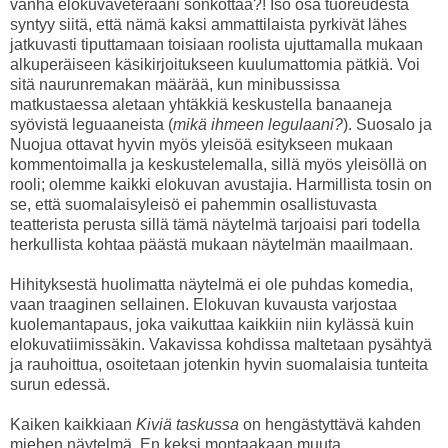
vanha elokuvaveteraani sönköttää?! Iso osa tuoreudesta
syntyy siitä, että nämä kaksi ammattilaista pyrkivät lähes
jatkuvasti tiputtamaan toisiaan roolista ujuttamalla mukaan
alkuperäiseen käsikirjoitukseen kuulumattomia pätkiä. Voi
sitä naurunremakan määrää, kun minibussissa
matkustaessa aletaan yhtäkkiä keskustella banaaneja
syövistä leguaaneista (
mikä ihmeen legulaani?
). Suosalo ja
Nuojua ottavat hyvin myös yleisöä esitykseen mukaan
kommentoimalla ja keskustelemalla, sillä myös yleisöllä on
rooli; olemme kaikki elokuvan avustajia. Harmillista tosin on
se, että suomalaisyleisö ei pahemmin osallistuvasta
teatterista perusta sillä tämä näytelmä tarjoaisi pari todella
herkullista kohtaa päästä mukaan näytelmän maailmaan.
Hihityksestä huolimatta näytelmä ei ole puhdas komedia,
vaan traaginen sellainen. Elokuvan kuvausta varjostaa
kuolemantapaus, joka vaikuttaa kaikkiin niin kylässä kuin
elokuvatiimissäkin. Vakavissa kohdissa maltetaan pysähtyä
ja rauhoittua, osoitetaan jotenkin hyvin suomalaisia tunteita
surun edessä.
Kaiken kaikkiaan
Kiviä taskussa
on hengästyttävä kahden
miehen näytelmä. En keksi montaakaan muuta