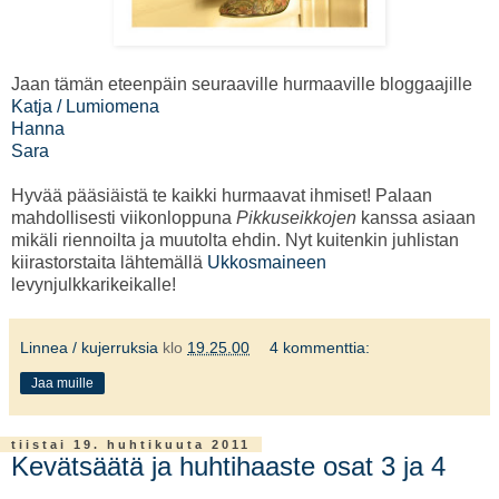
Jaan tämän eteenpäin seuraaville hurmaaville bloggaajille
Katja / Lumiomena
Hanna
Sara
Hyvää pääsiäistä te kaikki hurmaavat ihmiset! Palaan
mahdollisesti viikonloppuna
Pikkuseikkojen
kanssa asiaan
mikäli riennoilta ja muutolta ehdin. Nyt kuitenkin juhlistan
kiirastorstaita lähtemällä
Ukkosmaineen
levynjulkkarikeikalle!
Linnea / kujerruksia
klo
19.25.00
4 kommenttia:
Jaa muille
tiistai 19. huhtikuuta 2011
Kevätsäätä ja huhtihaaste osat 3 ja 4