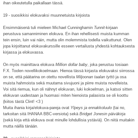
ihan oikeutetulla paikallaan tässä.
19 - suosikkisi elokuvaksi muunnetuista kirjoista
Ensimmäisenä tuli mieleen Michael Cunninghamin
Tunnit
-kirjaan
perustuva samanniminen elokuva. En ihan rehellisesti muista kumman
tein ensin, luin vai näin, mutta olin molemmista todella vaikuttunut. Olen
jopa kirjoittanut elokuvakurssille esseen vertailusta yhdestä kohtauksesta
kirjassa ja elokuvassa.
On myös mainittava elokuva
Million dollar baby
, joka perustuu tosiaan
F.X. Toolen novellikokoelmaan. Hienoa tässä kirjasta elokuvaksi siirrossa
on se, että päätarina on otettu novellista
Miljoonan taalan tyttö
ja osa
muista hahmoista sekä muutama sivujuoni ja piirre muista novelleista.
Voi sitä riemua, kun oli nähnyt elokuvan, luki kokoelman, ja katsoi sitten
elokuvan uudestaan ja huomasi miten hienoista palasista se oli koottu
(kiitos tästä Clint! <3 )
Muita ihania kirja/elokuva-pareja ovat
Ylpeys ja ennakkoluulo
(tai no,
tarkoitan sitä IHANAA BBC-versiota) sekä
Bridget Jonesin päiväkirja
(sekä kirja että elokuva ovat minulle lohdullisia ystäviä). On niitä muitakin
mutta näillä tänään.