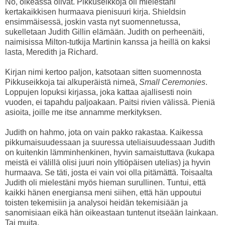
No, oikeassa olivat. Pikkuseikkoja oli mielestäni
kertakaikkisen hurmaava pienisuuri kirja. Shieldsin
ensimmäisessä, joskin vasta nyt suomennetussa,
sukelletaan Judith Gillin elämään. Judith on perheenäiti,
naimisissa Milton-tutkija Martinin kanssa ja heillä on kaksi
lasta, Meredith ja Richard.
Kirjan nimi kertoo paljon, katsotaan sitten suomennosta
Pikkuseikkoja tai alkuperäistä nimeä,
Small Ceremonies
.
Loppujen lopuksi kirjassa, joka kattaa ajallisesti noin
vuoden, ei tapahdu paljoakaan. Paitsi rivien välissä. Pieniä
asioita, joille me itse annamme merkityksen.
Judith on hahmo, jota on vain pakko rakastaa. Kaikessa
pikkumaisuudessaan ja suuressa uteliaisuudessaan Judith
on kuitenkin lämminhenkinen, hyvin samaistuttava (kukapa
meistä ei välillä olisi juuri noin yltiöpäisen utelias) ja hyvin
hurmaava. Se täti, josta ei vain voi olla pitämättä. Toisaalta
Judith oli mielestäni myös hieman surullinen. Tuntui, että
kaikki hänen energiansa meni siihen, että hän uppoutui
toisten tekemisiin ja analysoi heidän tekemisiään ja
sanomisiaan eikä hän oikeastaan tuntenut itseään lainkaan.
Tai muita.