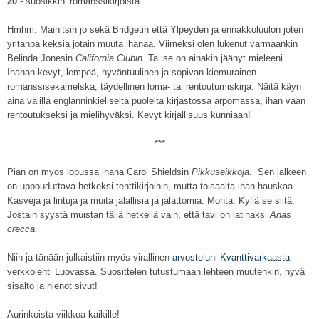
20
- suosikkini romanssikirjoista
Hmhm. Mainitsin jo sekä Bridgetin että Ylpeyden ja ennakkoluulon joten
yritänpä keksiä jotain muuta ihanaa. Viimeksi olen lukenut varmaankin
Belinda Jonesin
California Clubin.
Tai se on ainakin jäänyt mieleeni.
Ihanan kevyt, lempeä, hyväntuulinen ja sopivan kiemurainen
romanssisekamelska, täydellinen loma- tai rentoutumiskirja. Näitä käyn
aina välillä englanninkieliseltä puolelta kirjastossa arpomassa, ihan vaan
rentoutukseksi ja mielihyväksi. Kevyt kirjallisuus kunniaan!
***
Pian on myös lopussa ihana Carol Shieldsin
Pikkuseikkoja.
Sen jälkeen
on uppouduttava hetkeksi tenttikirjoihin, mutta toisaalta ihan hauskaa.
Kasveja ja lintuja ja muita jalallisia ja jalattomia. Monta. Kyllä se siitä.
Jostain syystä muistan tällä hetkellä vain, että tavi on latinaksi
Anas
crecca.
Niin ja tänään julkaistiin myös virallinen
arvosteluni Kvanttivarkaasta
verkkolehti Luovassa. Suosittelen tutustumaan lehteen muutenkin, hyvä
sisältö ja hienot sivut!
Aurinkoista viikkoa kaikille!