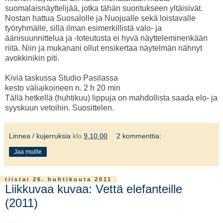
suomalaisnäyttelijää, jotka tähän suoritukseen yltäisivät.
Nostan hattua Suosalolle ja Nuojualle sekä loistavalle
työryhmälle, sillä ilman esimerkillistä valo- ja
äänisuunnittelua ja -toteutusta ei hyvä näytteleminenkään
riitä. Niin ja mukanani ollut ensikertaa näytelmän nähnyt
avokkinikin piti.
Kiviä taskussa Studio Pasilassa
kesto väliaikoineen n. 2 h 20 min
Tällä hetkellä (huhtikuu) lippuja on mahdollista saada elo- ja
syyskuun vetoihin. Suosittelen.
Linnea / kujerruksia
klo
9.10.00
2 kommenttia:
Jaa muille
tiistai 26. huhtikuuta 2011
Liikkuvaa kuvaa: Vettä elefanteille
(2011)