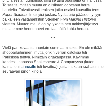
brittiläisestä huumorista, sillä se tällä opuksella on hallussa.
Toisaalta, mitään muuta en olisikaan odottanut herra
Laurielta. Toivottavasti teoksen jatko-osaksi kaavailtu teos
Paper Soldiers
ilmestyisi joskus. Nyt Laurie pääsee hyllyyn
paikalleen vastahankitun Stephen Fryn
Making History
n
viereen. Muuten meillä on hyllykohtainen aakkosjärjestys
mutta emme hennonneet erottaa näitä kahta herraa.
***
Vielä pari kuvaa sunnuntain summaamiseksi. En ole mikään
shoppailuihminen, mutta jonkin verran ostoksia tuli
Pariisissa tehtyä. Nimittäin kirjakaupassa. Kävimme
kahdesti ihanassa Shakespeare & Companyssa (kuten
kaimalleni
Linnealle
tuli luvattua), josta mukaan raahasimme
seuraavan pinon kirjoja.