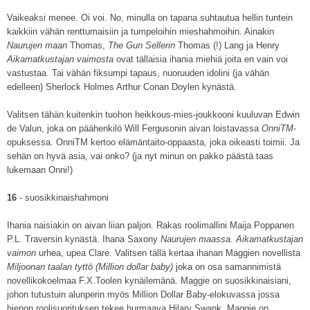
Vaikeaksi menee. Oi voi. No, minulla on tapana suhtautua hellin tuntein
kaikkiin vähän renttumaisiin ja tumpeloihin mieshahmoihin. Ainakin
Naurujen maan
Thomas,
The Gun Sellerin
Thomas (!) Lang ja Henry
Aikamatkustajan vaimosta
ovat tällaisia ihania miehiä joita en vain voi
vastustaa. Tai vähän fiksumpi tapaus, nuoruuden idolini (ja vähän
edelleen) Sherlock Holmes Arthur Conan Doylen kynästä.
Valitsen tähän kuitenkin tuohon heikkous-mies-joukkooni kuuluvan Edwin
de Valun, joka on päähenkilö Will Fergusonin aivan loistavassa
OnniTM
-
opuksessa. OnniTM kertoo elämäntaito-oppaasta, joka oikeasti toimii. Ja
sehän on hyvä asia, vai onko? (ja nyt minun on pakko päästä taas
lukemaan Onni!)
16
- suosikkinaishahmoni
Ihania naisiakin on aivan liian paljon. Rakas roolimallini Maija Poppanen
P.L. Traversin kynästä. Ihana Saxony
Naurujen maassa. Aikamatkustajan
vaimon
urhea, upea Clare. Valitsen tällä kertaa ihanan Maggien novellista
Miljoonan taalan tyttö (Million dollar baby)
joka on osa samannimistä
novellikokoelmaa F.X.Toolen kynäilemänä. Maggie on suosikkinaisiani,
johon tutustuin alunperin myös Million Dollar Baby-elokuvassa jossa
hienon roolisuorituksen tekee hurmaava Hilary Swank. Maggie on