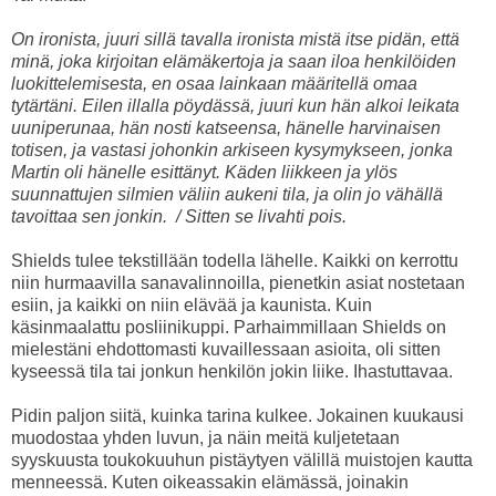
On ironista, juuri sillä tavalla ironista mistä itse pidän, että
minä, joka kirjoitan elämäkertoja ja saan iloa henkilöiden
luokittelemisesta, en osaa lainkaan määritellä omaa
tytärtäni. Eilen illalla pöydässä, juuri kun hän alkoi leikata
uuniperunaa, hän nosti katseensa, hänelle harvinaisen
totisen, ja vastasi johonkin arkiseen kysymykseen, jonka
Martin oli hänelle esittänyt. Käden liikkeen ja ylös
suunnattujen silmien väliin aukeni tila, ja olin jo vähällä
tavoittaa sen jonkin. / Sitten se livahti pois.
Shields tulee tekstillään todella lähelle. Kaikki on kerrottu
niin hurmaavilla sanavalinnoilla, pienetkin asiat nostetaan
esiin, ja kaikki on niin elävää ja kaunista. Kuin
käsinmaalattu posliinikuppi. Parhaimmillaan Shields on
mielestäni ehdottomasti kuvaillessaan asioita, oli sitten
kyseessä tila tai jonkun henkilön jokin liike. Ihastuttavaa.
Pidin paljon siitä, kuinka tarina kulkee. Jokainen kuukausi
muodostaa yhden luvun, ja näin meitä kuljetetaan
syyskuusta toukokuuhun pistäytyen välillä muistojen kautta
menneessä. Kuten oikeassakin elämässä, joinakin