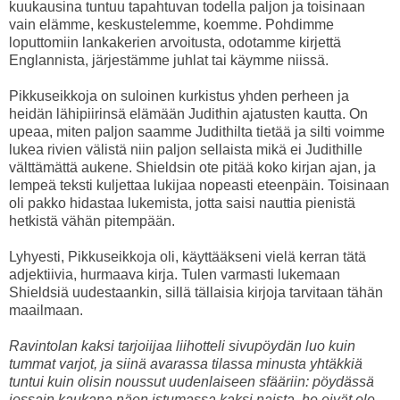
kuukausina tuntuu tapahtuvan todella paljon ja toisinaan
vain elämme, keskustelemme, koemme. Pohdimme
loputtomiin lankakerien arvoitusta, odotamme kirjettä
Englannista, järjestämme juhlat tai käymme niissä.
Pikkuseikkoja on suloinen kurkistus yhden perheen ja
heidän lähipiirinsä elämään Judithin ajatusten kautta. On
upeaa, miten paljon saamme Judithilta tietää ja silti voimme
lukea rivien välistä niin paljon sellaista mikä ei Judithille
välttämättä aukene. Shieldsin ote pitää koko kirjan ajan, ja
lempeä teksti kuljettaa lukijaa nopeasti eteenpäin. Toisinaan
oli pakko hidastaa lukemista, jotta saisi nauttia pienistä
hetkistä vähän pitempään.
Lyhyesti, Pikkuseikkoja oli, käyttääkseni vielä kerran tätä
adjektiivia, hurmaava kirja. Tulen varmasti lukemaan
Shieldsiä uudestaankin, sillä tällaisia kirjoja tarvitaan tähän
maailmaan.
Ravintolan kaksi tarjoiijaa liihotteli sivupöydän luo kuin
tummat varjot, ja siinä avarassa tilassa minusta yhtäkkiä
tuntui kuin olisin noussut uudenlaiseen sfääriin: pöydässä
jossain kaukana näen istumassa kaksi naista, he eivät ole