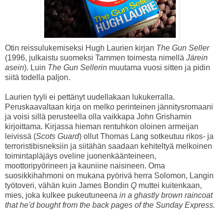
Otin reissulukemiseksi Hugh Laurien kirjan
The Gun Seller
(1996, julkaistu suomeksi Tammen toimesta nimellä
Järein
asein
). Luin
The Gun Sellerin
muutama vuosi sitten ja pidin
siitä todella paljon.
Laurien tyyli ei pettänyt uudellakaan lukukerralla.
Peruskaavaltaan kirja on melko perinteinen jännitysromaani
ja voisi sillä perusteella olla vaikkapa John Grishamin
kirjoittama. Kirjassa hieman rentuhkon oloinen armeijan
leivissä (
Scots Guard
) ollut Thomas Lang sotkeutuu rikos- ja
terroristibisneksiin ja siitähän saadaan kehiteltyä melkoinen
toimintapläjäys oveline juonenkäänteineen,
moottoripyörineen ja kauniine naisineen. Oma
suosikkihahmoni on mukana pyörivä herra Solomon, Langin
työtoveri, vähän kuin James Bondin
Q
muttei kuitenkaan,
mies, joka kulkee pukeutuneena
in a ghastly brown raincoat
that he'd bought from the back pages of the Sunday Express.