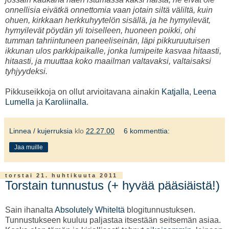
onnellisia eivätkä onnettomia vaan jotain siltä väliltä, kuin
ohuen, kirkkaan herkkuhyytelön sisällä, ja he hymyilevät,
hymyilevät pöydän yli toiselleen, huoneen poikki, ohi
tumman tahriintuneen paneeliseinän, läpi pikkuruutuisen
ikkunan ulos parkkipaikalle, jonka lumipeite kasvaa hitaasti,
hitaasti, ja muuttaa koko maailman valtavaksi, valtaisaksi
tyhjyydeksi.
Pikkuseikkoja on ollut arvioitavana ainakin
Katjalla
,
Leena
Lumella
ja
Karoliinalla
.
Linnea / kujerruksia
klo
22.27.00
6 kommenttia:
Jaa muille
torstai 21. huhtikuuta 2011
Torstain tunnustus (+ hyvää pääsiäistä!)
Sain ihanalta
Absolutely Whiteltä
blogitunnustuksen.
Tunnustukseen kuuluu paljastaa itsestään seitsemän asiaa.