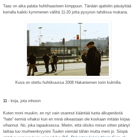
Taas on aika palata huhtihaasteen kimppuun. Tänään ajattelin päsäyttää
kerralla kaikki kymmenen väliltä 11-20 jotta pysyisin tahdissa mukana.
Kuva on otettu huhtikuussa 2008 Hakaniemen torin kulmilla.
11
- kirja, jota inhosin
Kuten moni muukin, en nyt vain osannut kääntää tuota alkuperäistä
"hate"-termiä vihaksi kun en minä oikeastaan ole koskaan mitään kirjaa
vihannut. No, joka tapauksessa. Mietin, että olisiko minun sitten pitänyt
laittaa tuo murheenkryynini
Tuulen viemää
tähän mutta meni jo. Siispä