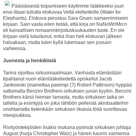
Pääsiäisestä toipumiseen käytimme lääkkeeksi juuri
ensi-iltaan tullutta elokuvaa Vettä elefanteille (Water for
Elephants). Elokuva perustuu Sara Gruen samannimiseen
kirjaan. Sain vasta eilen tietää, että kirja on NaNoWriMo:n
eli kansallisen romaaninkirjoituskuukauden tuote. En ole
kirjaan vielä tutustunut, enkä ihan heti elokuvan jälkeen
haluakaan, mutta tulen kyllä lukemaan sen jossain
vaiheessa.
Juonesta ja henkilöistä
Tarina sijoittuu sirkusmaailmaan. Vanhasta elämästään
tipahtanut nuori eläinlääketiedettä opiskellut Jacob
Jankowski (mainettaa parempi (?) Robert Pattinson) hyppää
sattumalta Benzini Brothers-sirkuksen junan kyytiin. Benzini
Brothers kärsii hieman lamasta, mutta sirkuksen taika on
tallella ja esiintyjiä on joka lähtöön pelleistä akrobaatteihin
unohtamatta tietenkään sirkuksen likaisia töitä suorittavaa
miesjoukkoa.
Rivityöntekijöiden lisäksi mukana pyörivät sirkuksen johtaja
August (hurja Christopher Walz) ja hänen kaunis vaimonsa