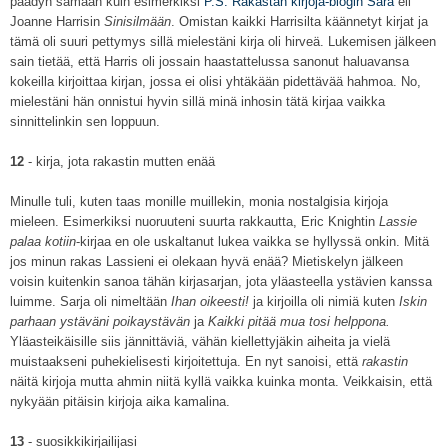
päädyn samaan kuin esimerkiksi
P.S. Rakastan kirjoja-blogin Sara
eli
Joanne Harrisin
Sinisilmään
. Omistan kaikki Harrisilta käännetyt kirjat ja
tämä oli suuri pettymys sillä mielestäni kirja oli hirveä. Lukemisen jälkeen
sain tietää, että Harris oli jossain haastattelussa sanonut haluavansa
kokeilla kirjoittaa kirjan, jossa ei olisi yhtäkään pidettävää hahmoa. No,
mielestäni hän onnistui hyvin sillä minä inhosin tätä kirjaa vaikka
sinnittelinkin sen loppuun.
12
- kirja, jota rakastin mutten enää
Minulle tuli, kuten taas monille muillekin, monia nostalgisia kirjoja
mieleen. Esimerkiksi nuoruuteni suurta rakkautta, Eric Knightin
Lassie
palaa kotiin
-kirjaa en ole uskaltanut lukea vaikka se hyllyssä onkin. Mitä
jos minun rakas Lassieni ei olekaan hyvä enää? Mietiskelyn jälkeen
voisin kuitenkin sanoa tähän kirjasarjan, jota yläasteella ystävien kanssa
luimme. Sarja oli nimeltään
Ihan oikeesti!
ja kirjoilla oli nimiä kuten
Iskin
parhaan ystäväni poikaystävän
ja
Kaikki pitää mua tosi helppona.
Yläasteikäisille siis jännittäviä, vähän kiellettyjäkin aiheita ja vielä
muistaakseni puhekielisesti kirjoitettuja. En nyt sanoisi, että
rakastin
näitä kirjoja mutta ahmin niitä kyllä vaikka kuinka monta. Veikkaisin, että
nykyään pitäisin kirjoja aika kamalina.
13
- suosikkikirjailijasi