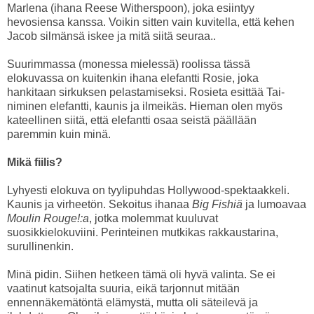
Marlena (ihana Reese Witherspoon), joka esiintyy
hevosiensa kanssa. Voikin sitten vain kuvitella, että kehen
Jacob silmänsä iskee ja mitä siitä seuraa..
Suurimmassa (monessa mielessä) roolissa tässä
elokuvassa on kuitenkin ihana elefantti Rosie, joka
hankitaan sirkuksen pelastamiseksi. Rosieta esittää Tai-
niminen elefantti, kaunis ja ilmeikäs. Hieman olen myös
kateellinen siitä, että elefantti osaa seistä päällään
paremmin kuin minä.
Mikä fiilis?
Lyhyesti elokuva on tyylipuhdas Hollywood-spektaakkeli.
Kaunis ja virheetön. Sekoitus ihanaa
Big Fishiä
ja lumoavaa
Moulin Rouge!:a
, jotka molemmat kuuluvat
suosikkielokuviini. Perinteinen mutkikas rakkaustarina,
surullinenkin.
Minä pidin. Siihen hetkeen tämä oli hyvä valinta. Se ei
vaatinut katsojalta suuria, eikä tarjonnut mitään
ennennäkemätöntä elämystä, mutta oli säteilevä ja