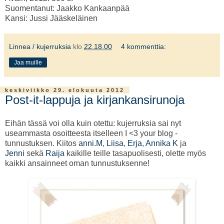
Suomentanut: Jaakko Kankaanpää
Kansi: Jussi Jääskeläinen
Linnea / kujerruksia
klo
22.18.00
4 kommenttia:
Jaa muille
keskiviikko 29. elokuuta 2012
Post-it-lappuja ja kirjankansirunoja
Eihän tässä voi olla kuin otettu: kujerruksia sai nyt
useammasta osoitteesta itselleen I <3 your blog -
tunnustuksen. Kiitos
anni.M
,
Liisa
,
Erja
,
Annika K
ja
Jenni
sekä
Raija
kaikille teille tasapuolisesti, olette myös
kaikki ansainneet oman tunnustuksenne!