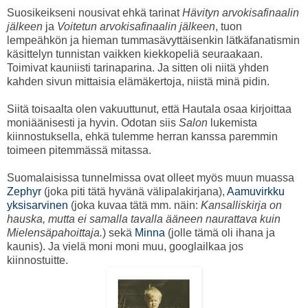
Suosikeikseni nousivat ehkä
tarinat
Hävityn arvokisafinaalin
jälkeen
ja
Voitetun arvokisafinaalin jälkeen
, tuon
lempeähkön ja hieman tummasävyttäisenkin lätkäfanatismin
käsittelyn tunnistan vaikken kiekkopeliä seuraakaan.
Toimivat kauniisti tarinaparina. Ja sitten oli niitä yhden
kahden sivun mittaisia elämäkertoja, niistä minä pidin.
Siitä toisaalta olen vakuuttunut, että Hautala osaa kirjoittaa
moniäänisesti ja hyvin. Odotan siis
Salon
lukemista
kiinnostuksella, ehkä tulemme herran kanssa paremmin
toimeen pitemmässä mitassa.
Suomalaisissa tunnelmissa ovat olleet myös muun muassa
Zephyr
(joka piti tätä hyvänä välipalakirjana),
Aamuvirkku
yksisarvinen
(joka kuvaa tätä mm. näin:
Kansalliskirja on
hauska, mutta ei samalla tavalla ääneen naurattava kuin
Mielensäpahoittaja.
) sekä
Minna
(jolle tämä oli ihana ja
kaunis). Ja vielä moni moni muu, googlailkaa jos
kiinnostuitte.