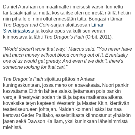
Daniel Abraham on maailmalle ilmeisesti varsin tunnettu
fantasiakirjailija, mutta koska itse olen genrestä näillä hetkin
niin pihalle ei nimi ollut ennestään tuttu. Bongasin tämän
The Dagger and Coin
-sarjan aloitusosan
Liinan
Sivukirjastosta
ja koska opus vaikutti sen verran
kiinnostavalta lähti
The Dragon's Path
(Orbit, 2011).
"World doesn't work that way," Marcus said. "You never have
that much money without blood coming out of it. Eventually
one of us would get greedy. And even if we didn't, there's
someone looking for that cart."
The Dragon's Path
sijoittuu pääosin Antean
kuningaskuntaan, jossa meno on epävakaata. Nuori pankin
kasvattama Cithrin lähtee salakuljettamaan pois pankin
varoja lähestyvän sodan tieltä ja tapaa matkansa aikana
kovaksikeitetyn kapteeni Westerin ja Master Kitin, kiertävän
teatteriseurueen johtajan. Näiden kolmen lisäksi tarinaa
kertovat Geder Palliako, esseistiikasta kiinnostunut ylhäisön
jäsen sekä Dawson Kalliam, yksi kuninkaan läheisimmistä
miehistä.