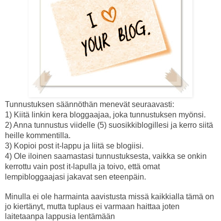
Tunnustuksen säännöthän menevät seuraavasti:
1) Kiitä linkin kera bloggaajaa, joka tunnustuksen myönsi.
2) Anna tunnustus viidelle (5) suosikkiblogillesi ja kerro siitä
heille kommentilla.
3) Kopioi post it-lappu ja liitä se blogiisi.
4) Ole iloinen saamastasi tunnustuksesta, vaikka se onkin
kerrottu vain post it-lapulla ja toivo, että omat
lempibloggaajasi jakavat sen eteenpäin.
Minulla ei ole harmainta aavistusta missä kaikkialla tämä on
jo kiertänyt, mutta tuplaus ei varmaan haittaa joten
laitetaanpa lappusia lentämään