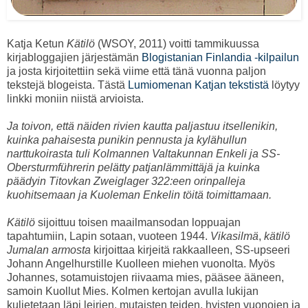
Katja Ketun
Kätilö
(WSOY, 2011) voitti tammikuussa
kirjabloggajien järjestämän
Blogistanian Finlandia -kilpailun
ja josta kirjoitettiin sekä viime että tänä vuonna paljon
tekstejä blogeista. Tästä
Lumiomenan Katjan tekstistä
löytyy
linkki moniin niistä arvioista.
Ja toivon, että näiden rivien kautta paljastuu itsellenikin,
kuinka pahaisesta punikin pennusta ja kylähullun
narttukoirasta tuli Kolmannen Valtakunnan Enkeli ja SS-
Obersturmführerin pelätty patjanlämmittäjä ja kuinka
päädyin Titovkan Zweiglager 322:een orinpalleja
kuohitsemaan ja Kuoleman Enkelin töitä toimittamaan.
Kätilö
sijoittuu toisen maailmansodan loppuajan
tapahtumiin, Lapin sotaan, vuoteen 1944.
Vikasilmä
,
kätilö
Jumalan armosta
kirjoittaa kirjeitä rakkaalleen, SS-upseeri
Johann Angelhurstille Kuolleen miehen vuonolta. Myös
Johannes, sotamuistojen riivaama mies, pääsee ääneen,
samoin Kuollut Mies. Kolmen kertojan avulla lukijan
kuljetetaan läpi leirien, mutaisten teiden, hyisten vuonojen ja