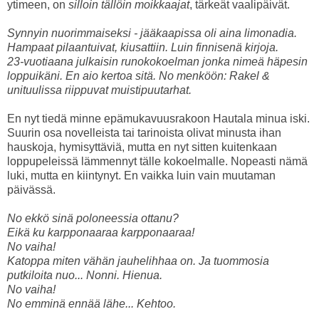
ytimeen, on
silloin tällöin moikkaajat
, tärkeät vaalipäivät.
Synnyin nuorimmaiseksi - jääkaapissa oli aina limonadia.
Hampaat pilaantuivat, kiusattiin. Luin finnisenä kirjoja.
23-vuotiaana julkaisin runokokoelman jonka nimeä häpesin
loppuikäni. En aio kertoa sitä. No menköön: Rakel &
unituulissa riippuvat muistipuutarhat.
En nyt tiedä minne epämukavuusrakoon Hautala minua iski.
Suurin osa novelleista tai tarinoista olivat minusta ihan
hauskoja, hymisyttäviä, mutta en nyt sitten kuitenkaan
loppupeleissä lämmennyt tälle kokoelmalle. Nopeasti nämä
luki, mutta en kiintynyt. En vaikka luin vain muutaman
päivässä.
No ekkö sinä poloneessia ottanu?
Eikä ku karpponaaraa karpponaaraa!
No vaiha!
Katoppa miten vähän jauhelihhaa on. Ja tuommosia
putkiloita nuo... Nonni. Hienua.
No vaiha!
No emminä ennää lähe... Kehtoo.