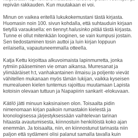
repivän rakkauden. Kun muutakaan ei voi.
Minun on vaikea eritellä lukukokemustani tästä kirjasta.
Huomasin noin 100. sivun kohdalla, että suhtauduin kirjaan
tietyllä varauksella: en tiennyt
halusinko pitää
tästä kirjasta.
Tunne ei ollut mitenkään looginen, se vain kumpusi jostain.
Sen tiedostaminen tosin auttoi ja luin kirjan loppuun
erilaisella, vapautuneemmalla otteella.
Katja Kettu kirjoittaa alkuvoimaista lapinmurretta, jonka
rytmiin pääseminen vie oman aikansa. Murresanat ja
ylimääräiset h:t, vanhakantainen ilmaisu ja poljento vievät
vähitellen mukanaan myös tämän lukijan, vaikka kyseisen
murrealueen kielen tuntemus rajoittuu muutamaan Lapista
kotoisin olevaan tuttuun ja Napapiirin sankarit -elokuvaan.
Kätilö
jätti minuun kaksinaisen olon. Toisaalta pidin
nimenomaan kirjan paikoin rumastakin kielestä ja
kronologisessa järjestyksessään vaihtelevan tarinan
hitaasta avautumisesta, kiinnostuin henkilöistä koko ajan
enemmän. Ja toisaalta, niin, en kiinnostunut tarinasta niin
paljon että sydämeni olisi palanut samalla tavalla kuin