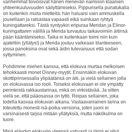
vanhemmat toivoisivat hänen menevän naimisiin klaanien
yhteenkuuluvuuden säilyttämiseksi. Pippurisella punatukalla
on kuitenkin muita mietteitä: hän haluaisi vain ammuskella
jousellaan ja ratsastaa vapaasti eikä suinkaan ryhtyä
kuningattareksi. Tästä syntyykin eripuraa Meridan ja Elinor-
kuningattaren välillä ja Merida turvautuu taikavoimiin äitinsä
pään kääntämiseksi. Taika ei kuitenkaan toimi niin kuin
ajateltiin (yllätys!) ja Merida joutuu vaikeaan tilanteeseen,
jossa panoksina ovat sekä äidin tulevaisuus että sodan
syttyminen.
Pohdimme miehen kanssa, että elokuva murtaa melkoisen
tehokkaasti monet Disney-myytit. Ensinnäkin elokuvan
skottiprinsessalla ylipäätänsä
on
äiti, ja vielä sellainen jolla
on elokuvassa iso rooli. Toiseksi elokuvaan ei ole ympätty
perinteistä rakkaustarinaa, mikä on virkistävää. Ja sitten
vielä se, että pääosassa on tyttö. Reipas sellainen, joka
todella kasvaa elokuvan aikana. Vastaavanlainen tarina on
toteutettu monesti isä-poika-versiona, joten juoni ei
varsinaisesti tarjoa mitään yllätyksiä, mutta näkökulma on
tuore.
Minä eläydyn elokuviin yleensä vahvasti ja tämä ei ollut