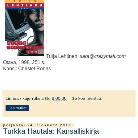
Tuija Lehtinen:
sara@crazymail.com
Otava, 1998. 251 s.
Kansi: Christel Rönns
Linnea / kujerruksia
klo
8.00.00
15 kommenttia:
Jaa muille
perjantai 24. elokuuta 2012
Turkka Hautala: Kansalliskirja