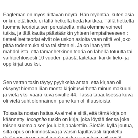
Eagleman on myös riittävän nöyrä. Hän myöntää, kuten asia
onkin, että tiede ei tällä hetkellä tiedä kaikkea. Tällä hetkellä
luomme teorioita sen perusteella, mitä olemme voineet
tutkia, ja tätä kautta päästäänkin yhteen lempiaiheeseeni:
tieteelliset teoriat eivät ole uskon asioita vaan niitä voi joko
pitää todenmukaisina tai sitten ei. Ja on ihan yhtä
mahdollista, että tämänhetkinen teoria on lähellä totuutta tai
vaihtoehtoisesti 10 vuoden päästä laitetaan kaikki tieto- ja
oppikirjat uusiksi.
Sen verran tosin täytyy pyyhkeitä antaa, että kirjaan oli
eksynyt hieman liian monta kirjoitusvirhettä minun makuuni
ja vielä yksi väärä kuva sivulle 44. Tässä tapauksessa kuva
oli vielä suht olennainen, puhe kun oli illuusioista.
Toisaalta nostan hattua Avaimelle siitä, että tämä kirja on
käännetty:
Incognito
tuskin on kirja, joka löytää tiensä joka
toisen suomalaisen joululahjapakettiin. Sietäisi kyllä joutua,
sillä opus on kiinnostava ja varsin tajuttavasti kirjoitettu
(käännöskin on oivallinen) vaikka sanastossa vilisevät