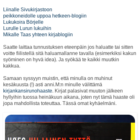
Liinalle Sivukirjastoon
peikkoneidolle uppoa hetkeen-blogiin
Lukukoira Börjelle
Lurulle Lurun lukuihin
Mikalle Taas yhteen kirjablogiin
Saatte laittaa tunnustuksen eteenpäin jos haluatte tai sitten
voitte fiilistellä sitä haluamallanne tavalla (esimerkiksi kakun
syöminen on hyvä idea). Ja syökää te kaikki muutkin
kakkua.
Samaan syssyyn muistin, että minulla on muhinut
kesäkuusta (!) asti anni.M:n minulle välittämä
kirjankansirunohaaste
. Kirjat palasivat muuton jälkeen
hyllyihin tuossa heinäkuun aikana, joten nyt tämä haaste oli
jopa mahdollista toteuttaa. Tässä omat kyhäelmäni.