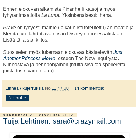
Ennen elokuvan alkamista Pixar helli katsojia myös
lyhytanimaatiolla
La Luna
. Yksinkertaisesti: ihana.
Brave
on lyhyesti mainio (ja kauniisti toteutettu) animaatio ja
Merida tuo ilahduttavan lisän Disneyn prinsessalistaan.
Lisää tällaista, kiitos.
Suosittelen myös lukemaan elokuvaa käsittelevän
Just
Another Princess Movie
-esseen The New Inquirysta.
Kiinnostava ja perinpohjainen (mutta sisältää spoilereita,
joista tosin varoitetaan).
Linnea / kujerruksia
klo
11.47.00
14 kommenttia:
Jaa muille
sunnuntai 26. elokuuta 2012
Tuija Lehtinen: sara@crazymail.com