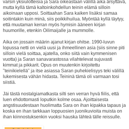
varsin yksiulotteisia ja Sara oikeastaan välillä aika ärsyttävä,
mutta kyllä tämä kaltoinkohdellun teinin elämä silloin
aikoinaan upposi. Soittaahan Sara kaiken lisäksi samaa
soitintakin kuin minä, siis poikkihuilua. Myöntää kyllä täytyy,
että muutaman kerran myös hymisin ääneen kirjan
huumorille, etenkin Oilimaijalle ja mummolle.
Aika on jossain määrin ajanut kirjan ohitse. 1990-luvun
lopussa netti on vielä uusi ja ihmeellinen asia (siis sinne piti
silloin vielä soittaa, ajatella, onko siitä vain kymmenisen
vuotta) ja Saran sanavarastossa vilahtelevat sujuvasti
kimmat ja pikkarit. Opus on muutenkin kirjoitettu
"teinikielellä" ja itse asiassa Saran puhekielisyys teki välillä
lukemisesta vähän hidasta. Teininä tämä oli varmaan tosi
siistiä.
Jäi tästä nostalgiamatkasta silti sen verran hyvä fiilis, että
luen ehdottomasti loputkin kolme osaa. Ajoittaisesta
angstisuudestaan huolimatta Sara on ihan kipakka tapaus ja
koska en ihan tarkkaan loppuosien juonikuvioita muista on
ihan kiinnostuksenkin vuoksi hauska lähteä tälle reissulle.