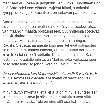
menneen ysiluokan ja jengitouhujen vuoksi. Tavoitteena on,
että Sara saisi taas elämän syrjästä kiinni, suorittaisi
kymppiluokan ja keksisi itselleen järkevämpää tekemistä.
Sara on tietenkin eri mieltä ja alkaa välittömästi punoa
suunnitelmia, joiden avulla saisi kerättyä tarpeeksi rahaa
vähintäänkin maasta poistumiseen. Suunnitelmia sotkevat
niin kiukkuinen mummo, rasittavat sukulaiset, runoja
rustaileva Mona Lisa sekä kymppiluokan kuningas
Rauski. Siedettävää arjesta toisinaan tekevät solvausten
vaihtaminen mummon kanssa, Oilimaija-tädin hermojen
kokeilu sekä netissä surffailu. Keskustelupalstalta Sara
löytää punk-aatetta julistavan Markin, joka vaikuttaa juuri
sellaiselta kundilta johon Sara haluaisi tutustua.
Siinä vaiheessa, kun Mark viestitti, että PUNK FOREVER,
mun sisimmässä hytkähti. Mä mietin kiivaasti sopivaa
vastausta, kun ovi rämähti auki.
Minun täytyy myöntää, että kirjalla on minulle suhteellisen
suuri nostalgia-arvo ja siksi onkin hankala sanoa siitä
mitään objektiivista. Toki on niin, että osa hahmoista on