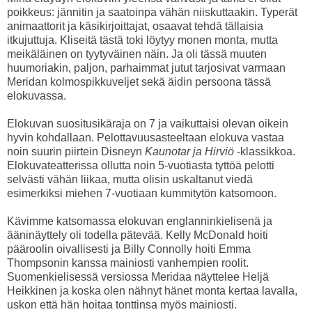
poikkeus: jännitin ja saatoinpa vähän niiskuttaakin. Typerät
animaattorit ja käsikirjoittajat, osaavat tehdä tällaisia
itkujuttuja. Kliseitä tästä toki löytyy monen monta, mutta
meikäläinen on tyytyväinen näin. Ja oli tässä muuten
huumoriakin, paljon, parhaimmat jutut tarjosivat varmaan
Meridan kolmospikkuveljet sekä äidin persoona tässä
elokuvassa.
Elokuvan suositusikäraja on 7 ja vaikuttaisi olevan oikein
hyvin kohdallaan. Pelottavuusasteeltaan elokuva vastaa
noin suurin piirtein Disneyn
Kaunotar ja Hirviö
-klassikkoa.
Elokuvateatterissa ollutta noin 5-vuotiasta tyttöä pelotti
selvästi vähän liikaa, mutta olisin uskaltanut viedä
esimerkiksi miehen 7-vuotiaan kummitytön katsomoon.
Kävimme katsomassa elokuvan englanninkielisenä ja
ääninäyttely oli todella pätevää. Kelly McDonald hoiti
pääroolin oivallisesti ja Billy Connolly hoiti Emma
Thompsonin kanssa mainiosti vanhempien roolit.
Suomenkielisessä versiossa Meridaa näyttelee Heljä
Heikkinen ja koska olen nähnyt hänet monta kertaa lavalla,
uskon että hän hoitaa tonttinsa myös mainiosti.