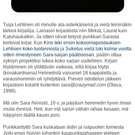
Tuija Lehtinen oli minulle ala-asteikäisenä ja vielä teininäkin
tärkeä kirjailija. Lainasin kirjastosta niin Mirkat, Laurat kuin
Katuhaukatkin. Ja sitten olivat tietysti punkkari-Sarasta
kertovat kirjat. Kun
Kirsi teki ensin kokoomapostauksen
Lehtisen koko tuotannosta
ja
Suketus vielä luki kolme vuotta
sitten ilmestyneen Sara-sarjan päätösosan
, päätin ottaa
syksyn projektiksi lukea koko sarjan uudelleen. Kirjan
löytäminen oli yllättävän vaikeaa, sillä kirjaa löytyi
(kovakantisena) Helmetistä vaivaiset 16 kappaletta ja
varaushommiin oli ryhdyttävä. Pienen odottelun jälkeen
kirjastoon kolahti kuitenkin
sara@crazymail.com
(Otava,
1998).
Mä olin Sara Niinistö, 16 v. ja pärjäsin hemmetin hyvin ilman
muita ihmisiä. Heti, kun mä saisin vähän rahaa kasaan, mä
häipyisin täältä kauas pois.
Punkkarityttö Sara kuskataan äidin ja isäpuolen toimesta
Jyrki-enon hoiviin johonkin kaupunkipahaseen pieleen