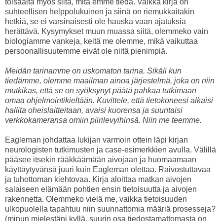
toisaalta myös siitä, mitä emme tiedä. Vaikka kirja on
suhteellisen helppolukuinen ja siinä on riemukkaitakin
hetkiä, se ei varsinaisesti ole hauska vaan ajatuksia
herättävä. Kysymykset muun muassa siitä, olemmeko vain
biologiamme vankeja, keitä me olemme, mikä vaikuttaa
persoonallisuutemme eivät ole niitä pienimpiä.
Meidän tarinamme on uskomaton tarina. Sikäli kun
tiedämme, olemme maailman ainoa järjestelmä, joka on niin
mutkikas, että se on syöksynyt päätä pahkaa tutkimaan
omaa ohjelmointikieltään. Kuvittele, että tietokoneesi alkaisi
hallita oheislaitteitaan, avaisi kuorensa ja suuntaisi
verkkokameransa omiin piirilevyihinsä. Niin me teemme.
Eagleman johdattaa lukijan varmoin ottein läpi kirjan
neurologisten tutkimusten ja case-esimerkkien avulla. Välillä
pääsee itsekin rääkkäämään aivojaan ja huomaamaan
käyttäytyvänsä juuri kuin Eagleman olettaa. Raivostuttavaa
ja tuhottoman kiehtovaa. Kirja aloittaa matkan aivojen
salaiseen elämään pohtien ensin tietoisuutta ja aivojen
rakennetta. Olemmeko vielä me, vaikka tietoisuuden
ulkopuolella tapahtuu niin suunnattomia määriä prosesseja?
(minun mielestäni kyllä, suurin osa tiedostamattomasta on