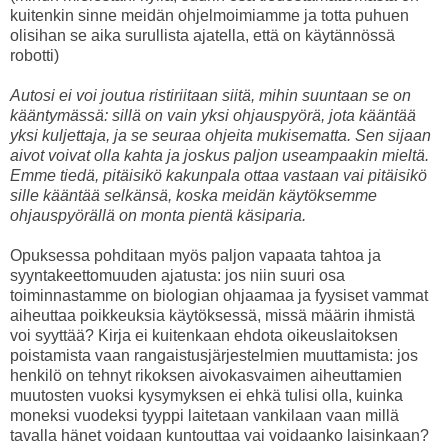
kuitenkin sinne meidän ohjelmoimiamme ja totta puhuen
olisihan se aika surullista ajatella, että on käytännössä
robotti)
Autosi ei voi joutua ristiriitaan siitä, mihin suuntaan se on
kääntymässä: sillä on vain yksi ohjauspyörä, jota kääntää
yksi kuljettaja, ja se seuraa ohjeita mukisematta. Sen sijaan
aivot voivat olla kahta ja joskus paljon useampaakin mieltä.
Emme tiedä, pitäisikö kakunpala ottaa vastaan vai pitäisikö
sille kääntää selkänsä, koska meidän käytöksemme
ohjauspyörällä on monta pientä käsiparia.
Opuksessa pohditaan myös paljon vapaata tahtoa ja
syyntakeettomuuden ajatusta: jos niin suuri osa
toiminnastamme on biologian ohjaamaa ja fyysiset vammat
aiheuttaa poikkeuksia käytöksessä, missä määrin ihmistä
voi syyttää? Kirja ei kuitenkaan ehdota oikeuslaitoksen
poistamista vaan rangaistusjärjestelmien muuttamista: jos
henkilö on tehnyt rikoksen aivokasvaimen aiheuttamien
muutosten vuoksi kysymyksen ei ehkä tulisi olla, kuinka
moneksi vuodeksi tyyppi laitetaan vankilaan vaan millä
tavalla hänet voidaan kuntouttaa vai voidaanko laisinkaan?