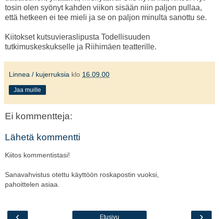
tosin olen syönyt kahden viikon sisään niin paljon pullaa,
että hetkeen ei tee mieli ja se on paljon minulta sanottu se.
Kiitokset kutsuvieraslipusta Todellisuuden
tutkimuskeskukselle ja Riihimäen teatterille.
Linnea / kujerruksia
klo
16.09.00
Jaa muille
Ei kommentteja:
Lähetä kommentti
Kiitos kommentistasi!
Sanavahvistus otettu käyttöön roskapostin vuoksi,
pahoittelen asiaa.
‹
›
Etusivu