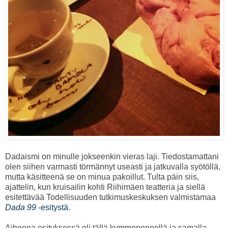
Dadaismi on minulle jokseenkin vieras laji. Tiedostamattani
olen siihen varmasti törmännyt useasti ja jatkuvalla syötöllä,
mutta käsitteenä se on minua pakoillut. Tulta päin siis,
ajattelin, kun kruisailin kohti Riihimäen teatteria ja siellä
esitettävää Todellisuuden tutkimuskeskuksen valmistamaa
Dada 99
-esitystä
.
Aiheena esityksessä oli tällä kymmenennellä ja samalla