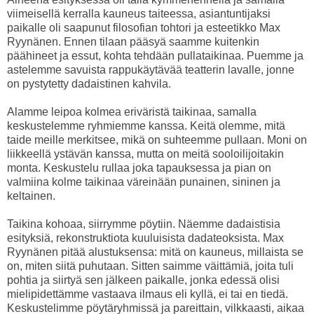
viimeisellä kerralla kauneus taiteessa, asiantuntijaksi
paikalle oli saapunut filosofian tohtori ja esteetikko Max
Ryynänen. Ennen tilaan pääsyä saamme kuitenkin
päähineet ja essut, kohta tehdään pullataikinaa. Puemme ja
astelemme savuista rappukäytävää teatterin lavalle, jonne
on pystytetty dadaistinen kahvila.
Alamme leipoa kolmea eriväristä taikinaa, samalla
keskustelemme ryhmiemme kanssa. Keitä olemme, mitä
taide meille merkitsee, mikä on suhteemme pullaan. Moni on
liikkeellä ystävän kanssa, mutta on meitä sooloilijoitakin
monta. Keskustelu rullaa joka tapauksessa ja pian on
valmiina kolme taikinaa väreinään punainen, sininen ja
keltainen.
Taikina kohoaa, siirrymme pöytiin. Näemme dadaistisia
esityksiä, rekonstruktiota kuuluisista dadateoksista. Max
Ryynänen pitää alustuksensa: mitä on kauneus, millaista se
on, miten siitä puhutaan. Sitten saimme väittämiä, joita tuli
pohtia ja siirtyä sen jälkeen paikalle, jonka edessä olisi
mielipidettämme vastaava ilmaus eli kyllä, ei tai en tiedä.
Keskustelimme pöytäryhmissä ja pareittain, vilkkaasti, aikaa