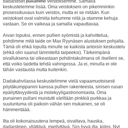
dadaistiset
pullamme
veistoksemme. Samalla
keskustelemme lisää. Oma veistokseni on pikemminkin
prosessikuvaus kuin veistos, mutta ei se mitään. Kun
veistokset ovat valmiita kehumme niitä ja otamme kehuja
vastaan. Se on vaikeaa ja samalla vapauttavaa.
Aivan lopuksi, ennen pullien syömistä ja kahvittelua,
pohdimme mitä taide on Max Ryynäsen alustuksen pohjalta.
Tämä oli ehkä lopulta minulle se kaikista antoisin keskustelu
(ehkä olin saanut lämmitellä tarpeeksi). Tärkeimpänä
oivalluksena tai oikeastaan pohdintakulmana oli itselleni se,
että voiko taidetta tehdä vahingossa. Ja ei, minulla ei ole
tähän vastausta mutta kuitenkin.
Dadakahvilassa keskustelimme vielä vapaamuotoisesti
pöytäkumppanini kanssa pullien rakenteesta, sinisen ruoan
epäilyttävyydestä ja molekyyligastronomiasta. Oma
punainen pullani muistutti väriltään pinkkiä purkkaa ja
suutuntuma oli paikoin vähän sen mukainen, se oli
hämmentäää.
Ilta oli kokonaisuutena lempeä, oivaltava, hauska,
dadaistinen, yllättävä, miellyttävä. Siis hyvä ilta, kiitos. Nyt