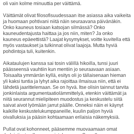
oli vain kolme minuuttia per väittämä.
Väittämät olivat filosofisuudessaan itse asiassa aika vaikeita
ja huomaan pohtivani niitä näin seuraavana päivänäkin.
Onko kauneus tosiaan katsojan silmässä? Onko
kauneudentajusta haittaa ja jos niin, miten? Ja onko
kauneus epäeettistä? Laajat kysymykset, voitte kuvitella että
myös vastaukset ja tulkinnat olivat laajoja. Mutta hyviä
pohdintoja tuli, kuitenkin.
Aikataulujen kanssa sai tosin välillä hikoilla, tunsi juuri
päässeensä vauhtiin kun mentiin jo seuraavaan asiaan.
Toisaalta ymmärrän kyllä, esitys oli jo tällaisenaan hieman
yli kaksi tuntia ja lyhyt aika rajoittaa ilmaisua niin, että ei
lähdetä jaarittelemaan. Se on hyvä. Itse olisin tainnut tarvita
jonkinlaista argumentaatiolämmittelyä, etenkin väittämät ja
niitä seurannut mielipiteen muodostus ja keskustelu siitä
saivat aivot lyömään jarrut päälle. Onneksi näin ei käynyt
kaikille keskustelukumppaneille, kuulin paljon hyviä
oivalluksia ja pääsin kohtaamaan erilaisia näkemyksiä.
Pullat ovat kohonneet, pääsemme muovaamaan omat