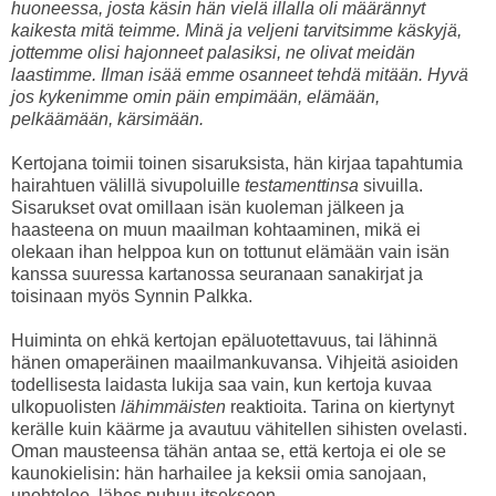
huoneessa, josta käsin hän vielä illalla oli määrännyt
kaikesta mitä teimme. Minä ja veljeni tarvitsimme käskyjä,
jottemme olisi hajonneet palasiksi, ne olivat meidän
laastimme. Ilman isää emme osanneet tehdä mitään. Hyvä
jos kykenimme omin päin empimään, elämään,
pelkäämään, kärsimään.
Kertojana toimii toinen sisaruksista, hän kirjaa tapahtumia
hairahtuen välillä sivupoluille
testamenttinsa
sivuilla.
Sisarukset ovat omillaan isän kuoleman jälkeen ja
haasteena on muun maailman kohtaaminen, mikä ei
olekaan ihan helppoa kun on tottunut elämään vain isän
kanssa suuressa kartanossa seuranaan sanakirjat ja
toisinaan myös Synnin Palkka.
Huiminta on ehkä kertojan epäluotettavuus, tai lähinnä
hänen omaperäinen maailmankuvansa. Vihjeitä asioiden
todellisesta laidasta lukija saa vain, kun kertoja kuvaa
ulkopuolisten
lähimmäisten
reaktioita. Tarina on kiertynyt
kerälle kuin käärme ja avautuu vähitellen sihisten ovelasti.
Oman mausteensa tähän antaa se, että kertoja ei ole se
kaunokielisin: hän harhailee ja keksii omia sanojaan,
unohtelee, lähes puhuu itsekseen.