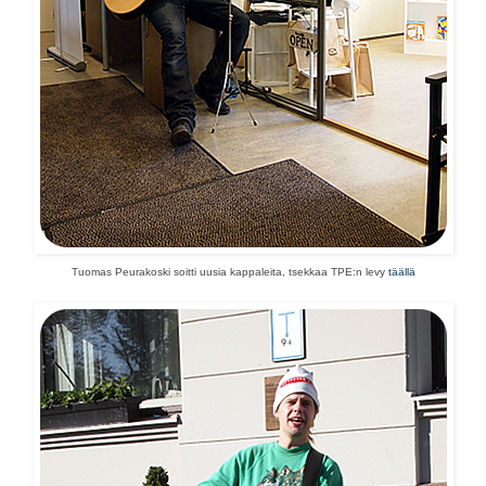
Tuomas Peurakoski soitti uusia kappaleita, tsekkaa TPE:n levy
täällä