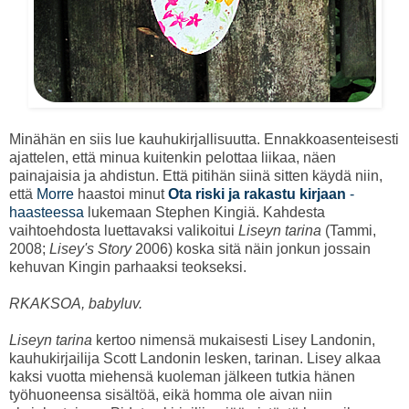
Minähän en siis lue kauhukirjallisuutta. Ennakkoasenteisesti
ajattelen, että minua kuitenkin pelottaa liikaa, näen
painajaisia ja ahdistun. Että pitihän siinä sitten käydä niin,
että
Morre
haastoi minut
Ota riski ja rakastu kirjaan
-
haasteessa
lukemaan Stephen Kingiä. Kahdesta
vaihtoehdosta luettavaksi valikoitui
Liseyn tarina
(Tammi,
2008;
Lisey's Story
2006) koska sitä näin jonkun jossain
kehuvan Kingin parhaaksi teokseksi.
RKAKSOA, babyluv.
Liseyn tarina
kertoo nimensä mukaisesti Lisey Landonin,
kauhukirjailija Scott Landonin lesken, tarinan. Lisey alkaa
kaksi vuotta miehensä kuoleman jälkeen tutkia hänen
työhuoneensa sisältöä, eikä homma ole aivan niin