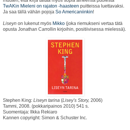
muuten, että kirja taitaa myös sopia aiheensa puolesta
TwAKin Mieleni on rajaton -haasteen
puitteissa luettavaksi.
Ja saa tällä vähän pojoja
So Americaniinkin
!
Liseyn
on lukenut myös
Mikko
(joka riemukseni vertaa tätä
opusta Jonathan Carrollin kirjoihin, positiivisessa mielessä).
Stephen King:
Liseyn tarina
(
Lisey's Story,
2006)
Tammi, 2008. (pokkaripainos 2010) 541 s.
Suomentaja: Ilkka Rekiaro
Kannen copyright: Simon & Schuster Inc.