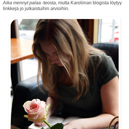
Aika mennyt palaa
-teosta, mutta Karoliinan blogista löytyy
linkkejä jo julkaistuihin arvioihin.