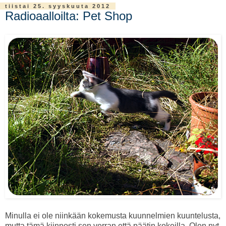
tiistai 25. syyskuuta 2012
Radioaalloilta: Pet Shop
Minulla ei ole niinkään kokemusta kuunnelmien kuuntelusta,
mutta tämä kiinnosti sen verran että päätin kokeilla. Olen nyt