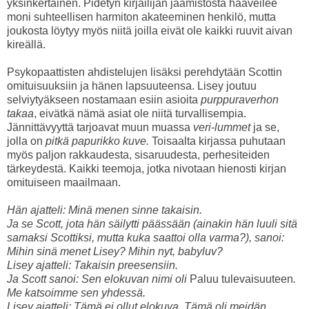
yksinkertainen. Pidetyn kirjailijan jäämistöstä haaveilee
moni suhteellisen harmiton akateeminen henkilö, mutta
joukosta löytyy myös niitä joilla eivät ole kaikki ruuvit aivan
kireällä.
Psykopaattisten ahdistelujen lisäksi perehdytään Scottin
omituisuuksiin ja hänen lapsuuteensa. Lisey joutuu
selviytyäkseen nostamaan esiin asioita
purppuraverhon
takaa
, eivätkä nämä asiat ole niitä turvallisempia.
Jännittävyyttä tarjoavat muun muassa
veri-lummet
ja se,
jolla on
pitkä papurikko kuve.
Toisaalta kirjassa puhutaan
myös paljon rakkaudesta, sisaruudesta, perhesiteiden
tärkeydestä. Kaikki teemoja, jotka nivotaan hienosti kirjan
omituiseen maailmaan.
Hän ajatteli: Minä menen sinne takaisin.
Ja se Scott, jota hän säilytti päässään (ainakin hän luuli sitä
samaksi Scottiksi, mutta kuka saattoi olla varma?), sanoi:
Mihin sinä menet Lisey? Mihin nyt, babyluv?
Lisey ajatteli: Takaisin preesensiin.
Ja Scott sanoi: Sen elokuvan nimi oli
Paluu tulevaisuuteen
.
Me katsoimme sen yhdessä.
Lisey ajatteli: Tämä ei ollut elokuva. Tämä oli meidän