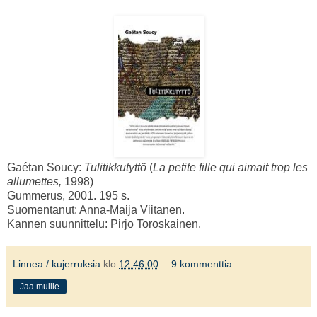
Gaétan Soucy:
Tulitikkutyttö
(
La petite fille qui aimait trop les
allumettes,
1998)
Gummerus, 2001. 195 s.
Suomentanut: Anna-Maija Viitanen.
Kannen suunnittelu: Pirjo Toroskainen.
Linnea / kujerruksia
klo
12.46.00
9 kommenttia:
Jaa muille