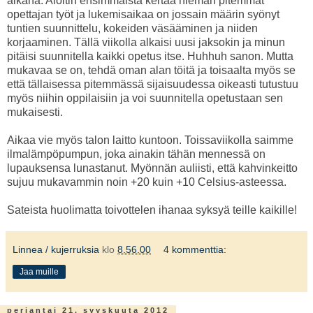
aikana. Aloitin ensimmäistä kertaa hieman pitemmät
opettajan työt ja lukemisaikaa on jossain määrin syönyt
tuntien suunnittelu, kokeiden väsääminen ja niiden
korjaaminen. Tällä viikolla alkaisi uusi jaksokin ja minun
pitäisi suunnitella kaikki opetus itse. Huhhuh sanon. Mutta
mukavaa se on, tehdä oman alan töitä ja toisaalta myös se
että tällaisessa pitemmässä sijaisuudessa oikeasti tutustuu
myös niihin oppilaisiin ja voi suunnitella opetustaan sen
mukaisesti.
Aikaa vie myös talon laitto kuntoon. Toissaviikolla saimme
ilmalämpöpumpun, joka ainakin tähän mennessä on
lupauksensa lunastanut. Myönnän auliisti, että kahvinkeitto
sujuu mukavammin noin +20 kuin +10 Celsius-asteessa.
Sateista huolimatta toivottelen ihanaa syksyä teille kaikille!
Linnea / kujerruksia
klo
8.56.00
4 kommenttia:
Jaa muille
perjantai 21. syyskuuta 2012