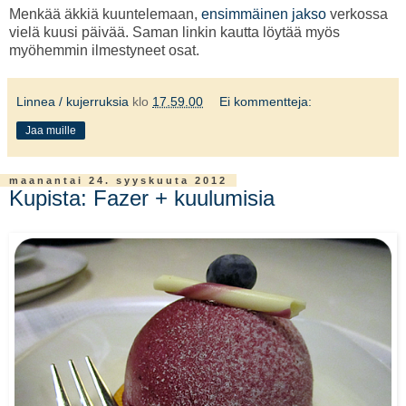
Menkää äkkiä kuuntelemaan,
ensimmäinen jakso
verkossa
vielä kuusi päivää. Saman linkin kautta löytää myös
myöhemmin ilmestyneet osat.
Linnea / kujerruksia
klo
17.59.00
Ei kommentteja:
Jaa muille
maanantai 24. syyskuuta 2012
Kupista: Fazer + kuulumisia