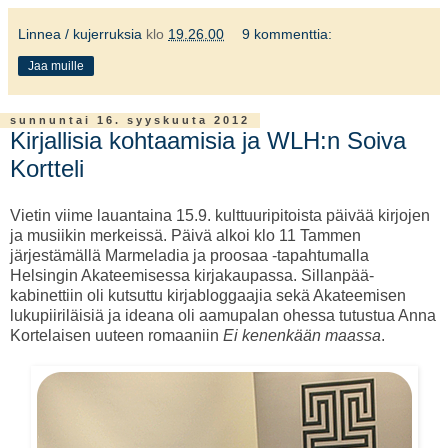
Linnea / kujerruksia
klo
19.26.00
9 kommenttia:
Jaa muille
sunnuntai 16. syyskuuta 2012
Kirjallisia kohtaamisia ja WLH:n Soiva
Kortteli
Vietin viime lauantaina 15.9. kulttuuripitoista päivää kirjojen
ja musiikin merkeissä. Päivä alkoi klo 11 Tammen
järjestämällä Marmeladia ja proosaa -tapahtumalla
Helsingin Akateemisessa kirjakaupassa. Sillanpää-
kabinettiin oli kutsuttu kirjabloggaajia sekä Akateemisen
lukupiiriläisiä ja ideana oli aamupalan ohessa tutustua Anna
Kortelaisen uuteen romaaniin
Ei kenenkään maassa
.