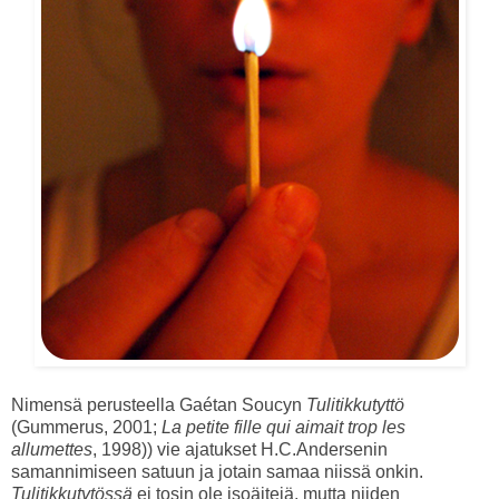
Nimensä perusteella Gaétan Soucyn
Tulitikkutyttö
(Gummerus, 2001;
La petite fille qui aimait trop les
allumettes
, 1998)) vie ajatukset H.C.Andersenin
samannimiseen satuun ja jotain samaa niissä onkin.
Tulitikkutytössä
ei tosin ole isoäitejä, mutta niiden