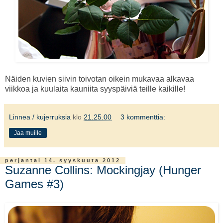
Näiden kuvien siivin toivotan oikein mukavaa alkavaa
viikkoa ja kuulaita kauniita syyspäiviä teille kaikille!
Linnea / kujerruksia
klo
21.25.00
3 kommenttia:
Jaa muille
perjantai 14. syyskuuta 2012
Suzanne Collins: Mockingjay (Hunger
Games #3)