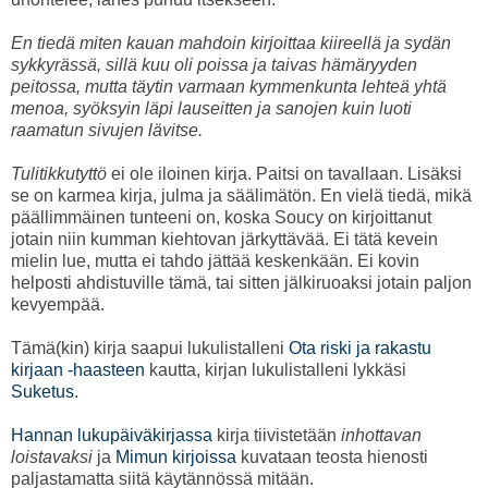
En tiedä miten kauan mahdoin kirjoittaa kiireellä ja sydän
sykkyrässä, sillä kuu oli poissa ja taivas hämäryyden
peitossa, mutta täytin varmaan kymmenkunta lehteä yhtä
menoa, syöksyin läpi lauseitten ja sanojen kuin luoti
raamatun sivujen lävitse.
Tulitikkutyttö
ei ole iloinen kirja. Paitsi on tavallaan. Lisäksi
se on karmea kirja, julma ja säälimätön. En vielä tiedä, mikä
päällimmäinen tunteeni on, koska Soucy on kirjoittanut
jotain niin kumman kiehtovan järkyttävää. Ei tätä kevein
mielin lue, mutta ei tahdo jättää keskenkään. Ei kovin
helposti ahdistuville tämä, tai sitten jälkiruoaksi jotain paljon
kevyempää.
Tämä(kin) kirja saapui lukulistalleni
Ota riski ja rakastu
kirjaan -haasteen
kautta, kirjan lukulistalleni lykkäsi
Suketus
.
Hannan lukupäiväkirjassa
kirja tiivistetään
inhottavan
loistavaksi
ja
Mimun kirjoissa
kuvataan teosta hienosti
paljastamatta siitä käytännössä mitään.