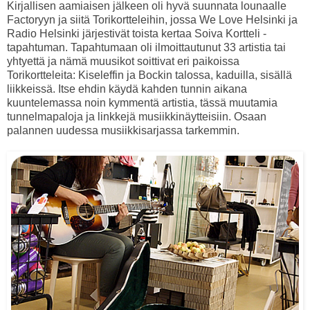
Kirjallisen aamiaisen jälkeen oli hyvä suunnata lounaalle
Factoryyn ja siitä Torikortteleihin, jossa We Love Helsinki ja
Radio Helsinki järjestivät toista kertaa Soiva Kortteli -
tapahtuman. Tapahtumaan oli ilmoittautunut 33 artistia tai
yhtyettä ja nämä muusikot soittivat eri paikoissa
Torikortteleita: Kiseleffin ja Bockin talossa, kaduilla, sisällä
liikkeissä. Itse ehdin käydä kahden tunnin aikana
kuuntelemassa noin kymmentä artistia, tässä muutamia
tunnelmapaloja ja linkkejä musiikkinäytteisiin. Osaan
palannen uudessa musiikkisarjassa tarkemmin.