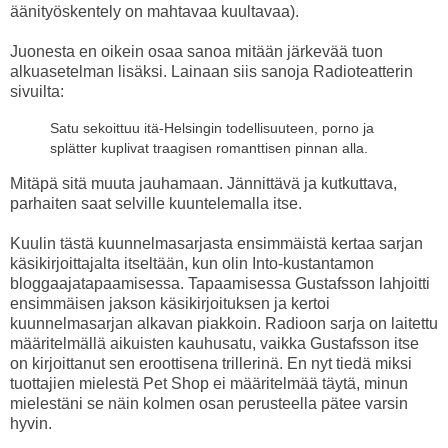
äänityöskentely on mahtavaa kuultavaa).
Juonesta en oikein osaa sanoa mitään järkevää tuon
alkuasetelman lisäksi. Lainaan siis sanoja Radioteatterin
sivuilta:
Satu sekoittuu itä-Helsingin todellisuuteen, porno ja
splätter kuplivat traagisen romanttisen pinnan alla.
Mitäpä sitä muuta jauhamaan. Jännittävä ja kutkuttava,
parhaiten saat selville kuuntelemalla itse.
Kuulin tästä kuunnelmasarjasta ensimmäistä kertaa sarjan
käsikirjoittajalta itseltään, kun olin Into-kustantamon
bloggaajatapaamisessa. Tapaamisessa Gustafsson lahjoitti
ensimmäisen jakson käsikirjoituksen ja kertoi
kuunnelmasarjan alkavan piakkoin. Radioon sarja on laitettu
määritelmällä aikuisten kauhusatu, vaikka Gustafsson itse
on kirjoittanut sen eroottisena trillerinä. En nyt tiedä miksi
tuottajien mielestä Pet Shop ei määritelmää täytä, minun
mielestäni se näin kolmen osan perusteella pätee varsin
hyvin.