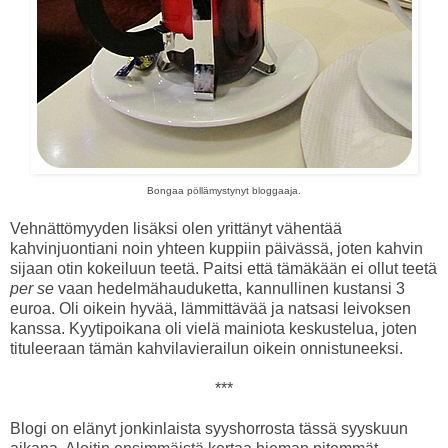
Bongaa pöllämystynyt bloggaaja.
Vehnättömyyden lisäksi olen yrittänyt vähentää
kahvinjuontiani noin yhteen kuppiin päivässä, joten kahvin
sijaan otin kokeiluun teetä. Paitsi että tämäkään ei ollut teetä
per se
vaan hedelmähauduketta, kannullinen kustansi 3
euroa. Oli oikein hyvää, lämmittävää ja natsasi leivoksen
kanssa. Kyytipoikana oli vielä mainiota keskustelua, joten
tituleeraan tämän kahvilavierailun oikein onnistuneeksi.
***
Blogi on elänyt jonkinlaista syyshorrosta tässä syyskuun