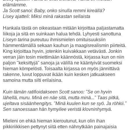
elämämme.
Ja Scott sanoi: Baby, onko sinulla remmi kireällä?
Lisey ajatteli: Miksi minä rakastan sellaista
Hankala tästä on oikeastaan mitään kirjoittaa paljastamatta
liikoja ja sitä en suinkaan halua tehdä. Lyhyesti sanottuna
Liseyn tarina
pureutuu ihmismielen omituisuuksiin
hämmentämällä sekaan kauhun ja maagisrealismin piirteitä.
King kirjoittaa hyvin, jotenkin kuivakkaan vetävästi. Jonkin
verran jäin tosin miettimään käännöstä, kirjassa kun on niin
paljon "keksittyjä" sanoja ja välillä ne kääntyivät suomeksi
hieman kömpelösti. Toisaalta kirjassa on myös jännittävä
rakenne, luvut loppuvat ikään kuin kesken jatkuakseen
samoina mutta silti erilaisina.
Kuin tämän ratifioidakseen Scott sanoo: "Se on hyvin
lähellä, muru. Minä en näe sitä, mutta minä..." Taas pitkä,
ujeltava sisäänhengitys. "Minä kuulen kun se syö. Ja röhkii."
Sen sanoessaan hän hymyilee veristä klovninhymyä.
Mieleni on ehkä hieman kieroutunut, kun olin ihan
pikkiriikkisen pettynyt siitä etten nähnytkään painajaisia