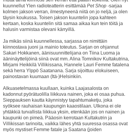
kuunnellut Ylen radioteatterin esittämää
Pet Shop
-sarjaa
kolmen jakson verran, ilmestyneenä niitä on jo neljä, ja olen
täysin koukussa. Toisen jakson kuuntelin jopa kahteen
kertaan, koska kuuntelin sitä samaa aikaa kun tein töitä ja
halusin varmistaa olevani kärryillä.
Ja mikäs siinä kuunnellessa, sarjassa on nimittäin
kiinnostava juoni ja mainio toteutus. Sarjan on ohjannut
Sakari Hokkanen, äänisuunnittelijana on Tiina Luoma ja
ääninäyttelijöinä siinä ovat mm. Alina Tomnikov Kultakutrina,
Mirjami Heikkilä Villikissana, Hannele Lauri Femme fatalena
sekä herra Ylppö Saatanana. Sarja sijoittuu elokuiseen,
painostavan kuumaan (Itä-)Helsinkiin.
Alkuasetelmassa kuullaan, kuinka Laajasalosta on
kadonnut pyörätuolilla liikkuva nainen, joka ei osaa puhua.
Sieppauksen kautta käynnistyy tapahtumaketju, joka
syöksee rauhaisan kaupungin kaaostilaan. Ulkona ei ole
yhtäkkiä turvallista liikkua yksin, etenkään jos on nainen ja
kaupunki on pimeä. Pääosin kerrotaan Kultakutrin ja
Villikissan tarinoita, vaikka lähes yhtä suuressa osassa ovat
myös mystiset Femme fatale ja Saatana (joiden