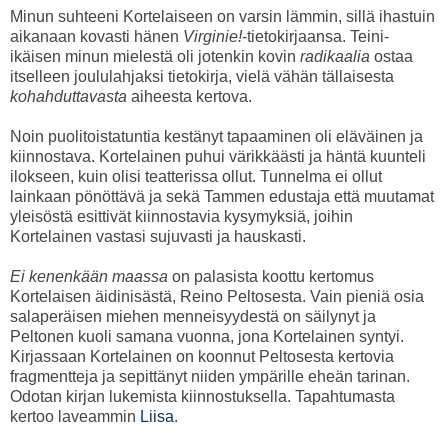
Minun suhteeni Kortelaiseen on varsin lämmin, sillä ihastuin
aikanaan kovasti hänen
Virginie!
-tietokirjaansa. Teini-
ikäisen minun mielestä oli jotenkin kovin
radikaalia
ostaa
itselleen joululahjaksi tietokirja, vielä vähän tällaisesta
kohahduttavasta
aiheesta kertova.
Noin puolitoistatuntia kestänyt tapaaminen oli eläväinen ja
kiinnostava. Kortelainen puhui värikkäästi ja häntä kuunteli
ilokseen, kuin olisi teatterissa ollut. Tunnelma ei ollut
lainkaan pönöttävä ja sekä Tammen edustaja että muutamat
yleisöstä esittivät kiinnostavia kysymyksiä, joihin
Kortelainen vastasi sujuvasti ja hauskasti.
Ei kenenkään maassa
on palasista koottu kertomus
Kortelaisen äidinisästä, Reino Peltosesta. Vain pieniä osia
salaperäisen miehen menneisyydestä on säilynyt ja
Peltonen kuoli samana vuonna, jona Kortelainen syntyi.
Kirjassaan Kortelainen on koonnut Peltosesta kertovia
fragmentteja ja sepittänyt niiden ympärille eheän tarinan.
Odotan kirjan lukemista kiinnostuksella. Tapahtumasta
kertoo laveammin
Liisa
.