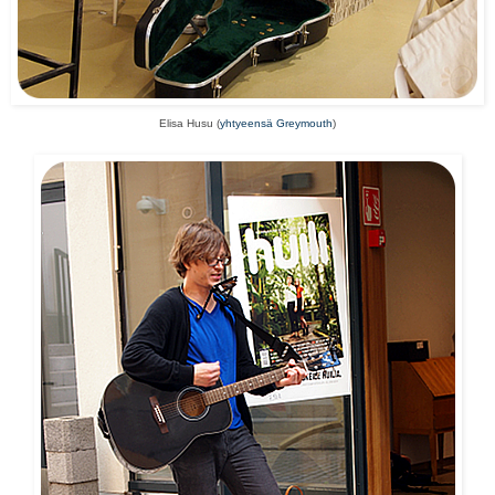
Elisa Husu (
yhtyeensä Greymouth
)