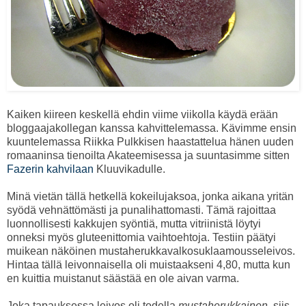
Kaiken kiireen keskellä ehdin viime viikolla käydä erään
bloggaajakollegan kanssa kahvittelemassa. Kävimme ensin
kuuntelemassa Riikka Pulkkisen haastattelua hänen uuden
romaaninsa tienoilta Akateemisessa ja suuntasimme sitten
Fazerin kahvilaan
Kluuvikadulle.
Minä vietän tällä hetkellä kokeilujaksoa, jonka aikana yritän
syödä vehnättömästi ja punalihattomasti. Tämä rajoittaa
luonnollisesti kakkujen syöntiä, mutta vitriinistä löytyi
onneksi myös gluteenittomia vaihtoehtoja. Testiin päätyi
muikean näköinen mustaherukkavalkosuklaamousseleivos.
Hintaa tällä leivonnaisella oli muistaakseni 4,80, mutta kun
en kuittia muistanut säästää en ole aivan varma.
Joka tapauksessa leivos oli todella
mustaherukkainen
, siis