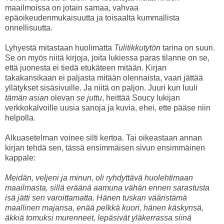
maailmoissa on jotain samaa, vahvaa
epäoikeudenmukaisuutta ja toisaalta kummallista
onnellisuutta.
Lyhyestä mitastaan huolimatta
Tulitikkutytön
tarina on suuri.
Se on myös niitä kirjoja, joita lukiessa paras tilanne on se,
että juonesta ei tiedä etukäteen mitään. Kirjan
takakansikaan ei paljasta mitään olennaista, vaan jättää
yllätykset sisäsivuille. Ja niitä on paljon. Juuri kun luuli
tämän asian
olevan
se juttu
, heittää Soucy lukijan
verkkokalvoille uusia sanoja ja kuvia, ehei, ette pääse niin
helpolla.
Alkuasetelman voinee silti kertoa. Tai oikeastaan annan
kirjan tehdä sen, tässä ensimmäisen sivun ensimmäinen
kappale:
Meidän, veljeni ja minun, oli ryhdyttävä huolehtimaan
maailmasta, sillä eräänä aamuna vähän ennen sarastusta
isä jätti sen varoittamatta. Hänen tuskan vääristämä
maallinen majansa, enää pelkkä kuori, hänen käskynsä,
äkkiä tomuksi murenneet, lepäsivät yläkerrassa siinä