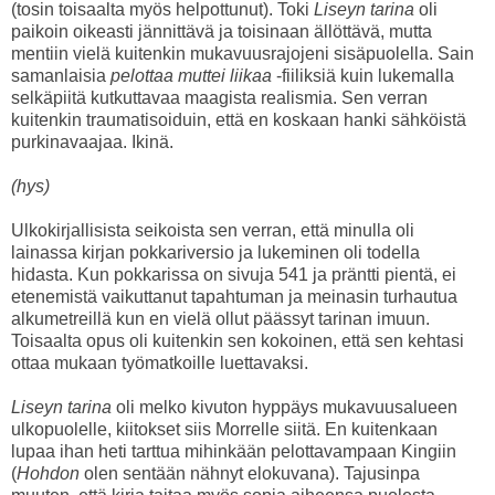
(tosin toisaalta myös helpottunut). Toki
Liseyn tarina
oli
paikoin oikeasti jännittävä ja toisinaan ällöttävä, mutta
mentiin vielä kuitenkin mukavuusrajojeni sisäpuolella. Sain
samanlaisia
pelottaa muttei liikaa
-fiiliksiä kuin lukemalla
selkäpiitä kutkuttavaa maagista realismia. Sen verran
kuitenkin traumatisoiduin, että en koskaan hanki sähköistä
purkinavaajaa. Ikinä.
(hys)
Ulkokirjallisista seikoista sen verran, että minulla oli
lainassa kirjan pokkariversio ja lukeminen oli todella
hidasta. Kun pokkarissa on sivuja 541 ja präntti pientä, ei
etenemistä vaikuttanut tapahtuman ja meinasin turhautua
alkumetreillä kun en vielä ollut päässyt tarinan imuun.
Toisaalta opus oli kuitenkin sen kokoinen, että sen kehtasi
ottaa mukaan työmatkoille luettavaksi.
Liseyn tarina
oli melko kivuton hyppäys mukavuusalueen
ulkopuolelle, kiitokset siis Morrelle siitä. En kuitenkaan
lupaa ihan heti tarttua mihinkään pelottavampaan Kingiin
(
Hohdon
olen sentään nähnyt elokuvana). Tajusinpa