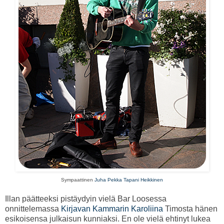
Sympaattinen
Juha Pekka Tapani Heikkinen
Illan päätteeksi pistäydyin vielä Bar Loosessa
onnittelemassa
Kirjavan Kammarin Karoliina
Timosta hänen
esikoisensa julkaisun kunniaksi. En ole vielä ehtinyt lukea