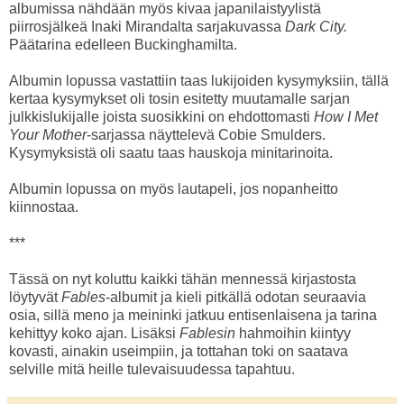
albumissa nähdään myös kivaa japanilaistyylistä
piirrosjälkeä Inaki Mirandalta sarjakuvassa
Dark City.
Päätarina edelleen Buckinghamilta.
Albumin lopussa vastattiin taas lukijoiden kysymyksiin, tällä
kertaa kysymykset oli tosin esitetty muutamalle sarjan
julkkislukijalle joista suosikkini on ehdottomasti
How I Met
Your Mother
-sarjassa näyttelevä Cobie Smulders.
Kysymyksistä oli saatu taas hauskoja minitarinoita.
Albumin lopussa on myös lautapeli, jos nopanheitto
kiinnostaa.
***
Tässä on nyt koluttu kaikki tähän mennessä kirjastosta
löytyvät
Fables
-albumit ja kieli pitkällä odotan seuraavia
osia, sillä meno ja meininki jatkuu entisenlaisena ja tarina
kehittyy koko ajan. Lisäksi
Fablesin
hahmoihin kiintyy
kovasti, ainakin useimpiin, ja tottahan toki on saatava
selville mitä heille tulevaisuudessa tapahtuu.