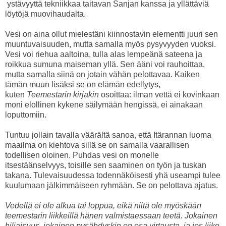
ystävyyttä tekniikkaa taitavan Sanjan kanssa ja yllättäviä
löytöjä muovihaudalta.
Vesi on aina ollut mielestäni kiinnostavin elementti juuri sen
muuntuvaisuuden, mutta samalla myös pysyvyyden vuoksi.
Vesi voi riehua aaltoina, tulla alas lempeänä sateena ja
roikkua sumuna maiseman yllä. Sen ääni voi rauhoittaa,
mutta samalla siinä on jotain vähän pelottavaa. Kaiken
tämän muun lisäksi se on elämän edellytys,
kuten
Teemestarin kirjakin
osoittaa: ilman vettä ei kovinkaan
moni elollinen kykene säilymään hengissä, ei ainakaan
loputtomiin.
Tuntuu jollain tavalla väärältä sanoa, että Itärannan luoma
maailma on kiehtova sillä se on samalla vaarallisen
todellisen oloinen. Puhdas vesi on monelle
itsestäänselvyys, toisille sen saaminen on työn ja tuskan
takana. Tulevaisuudessa todennäköisesti yhä useampi tulee
kuulumaan jälkimmäiseen ryhmään. Se on pelottava ajatus.
Vedellä ei ole alkua tai loppua, eikä niitä ole myöskään
teemestarin liikkeillä hänen valmistaessaan teetä. Jokainen
hiljaisuus, jokainen pysähdyskin on osa virtausta, ja jos liike