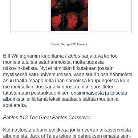
Kuvat: Vertigo/DC Comics
Bill Willinghamin kirjoittama
Fables
-sarjakuva kertoo
monista tutuista satuhahmoista, mutta uudesta
näkövinkkelistä. Nyt ei nimittäin liikutakaan jossain
mystisessä satu-universumissa, vaan suurin osa hahmoista
asuu täällä maapallolla ihan samoissa kaupungeissa kuin
me ihmisetkin. Jos sarja kiinnostaa, niin suosittelen
tutustumaan postaukseeni sen
ensimmäisestä ja toisesta
albumista
, sillä tämä teksti saattaa sisältää muutamia
spoilereita.
Fables #13 The Great Fables Crossover
Kolmastoista albumi poikkeaa jonkin verran aikaisemmista
albumeista. Jack of Tales tekee piipahduksen omasta spin-