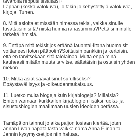
tavaroita reppusi sisältäisi?
Läppäri (koska valokuva), joitakin jo kehystettyjä valokuvia,
kirjoja. Turren.
8. Mitä asioita et missään nimessä tekisi, vaikka sinulle
luvattaisiin siitä/ niistä huimia rahasummia?
Pettäisi minulle
tärkeitä ihmisiä.
9. Entäpä mitä tekisit jos eräänä lauantai-iltana huomaisit
voittaneesi loton pääpotin?
Soittaisin pankkiin ja kertoisin,
että en tarvitsekaan sitä talolainaa. Mutta enpä minä
kauheasti mitään muuta tarvitse, säästäisin ja ostaisin yhden
mekon.
10. Mitkä asiat saavat sinut surulliseksi?
Epäystävällisyys ja -oikeudenmukaisuus.
11. Luetko muita blogeja kuin kirjablogeja? Millaisia?
Eniten varmaan kurkkailen kirjablogien lisäksi ruoka- ja
sisustusblogien maailmaan uusien ideoiden perässä.
Tämäpä on tainnut jo aika paljon tosiaan kiertää, joten
annan luvan napata tästä vaikka nämä Anna Elinan tai
Jennin kysymykset jos niin haluaa.