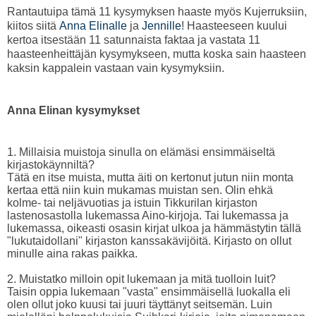
Rantautuipa tämä 11 kysymyksen haaste myös Kujerruksiin,
kiitos siitä
Anna Elinalle
ja
Jennille
! Haasteeseen kuului
kertoa itsestään 11 satunnaista faktaa ja vastata 11
haasteenheittäjän kysymykseen, mutta koska sain haasteen
kaksin kappalein vastaan vain kysymyksiin.
Anna Elinan kysymykset
1. Millaisia muistoja sinulla on elämäsi ensimmäiseltä
kirjastokäynniltä?
Tätä en itse muista, mutta äiti on kertonut jutun niin monta
kertaa että niin kuin mukamas muistan sen. Olin ehkä
kolme- tai neljävuotias ja istuin Tikkurilan kirjaston
lastenosastolla lukemassa Aino-kirjoja. Tai lukemassa ja
lukemassa, oikeasti osasin kirjat ulkoa ja hämmästytin tällä
"lukutaidollani" kirjaston kanssakävijöitä. Kirjasto on ollut
minulle aina rakas paikka.
2. Muistatko milloin opit lukemaan ja mitä tuolloin luit?
Taisin oppia lukemaan "vasta" ensimmäisellä luokalla eli
olen ollut joko kuusi tai juuri täyttänyt seitsemän. Luin