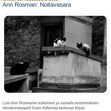
Ann Rosman: Noitavasara
Luin Ann Rosmanin esikoisen ja samalla ensimmäisen
rikoskonstaapeli Karin Adlerista kertovan kirjan