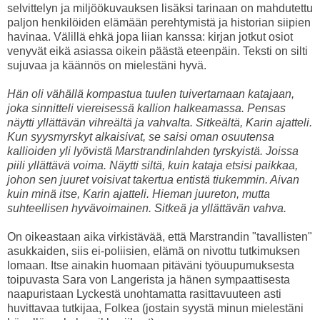
selvittelyn ja miljöökuvauksen lisäksi tarinaan on mahdutettu
paljon henkilöiden elämään perehtymistä ja historian siipien
havinaa. Välillä ehkä jopa liian kanssa: kirjan jotkut osiot
venyvät eikä asiassa oikein päästä eteenpäin. Teksti on silti
sujuvaa ja käännös on mielestäni hyvä.
Hän oli vähällä kompastua tuulen tuivertamaan katajaan,
joka sinnitteli viereisessä kallion halkeamassa. Pensas
näytti yllättävän vihreältä ja vahvalta. Sitkeältä, Karin ajatteli.
Kun syysmyrskyt alkaisivat, se saisi oman osuutensa
kallioiden yli lyövistä Marstrandinlahden tyrskyistä. Joissa
piili yllättävä voima. Näytti siltä, kuin kataja etsisi paikkaa,
johon sen juuret voisivat takertua entistä tiukemmin. Aivan
kuin minä itse, Karin ajatteli. Hieman juureton, mutta
suhteellisen hyvävoimainen. Sitkeä ja yllättävän vahva.
On oikeastaan aika virkistävää, että Marstrandin "tavallisten"
asukkaiden, siis ei-poliisien, elämä on nivottu tutkimuksen
lomaan. Itse ainakin huomaan pitäväni työuupumuksesta
toipuvasta Sara von Langerista ja hänen sympaattisesta
naapuristaan Lyckestä unohtamatta rasittavuuteen asti
huvittavaa tutkijaa, Folkea (jostain syystä minun mielestäni