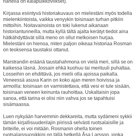
hänellä on kalapuikkoviikset).
Kirjassa esiintyvä historiakuvaus on mielestäni myös todella
mielenkiintoista, vaikka venyykin toisinaan turhan pitkiin
mittoihin. Noitavainoista on toki lukenut aikanaan
historiantunneilla, mutta kyllä tältä ajalta kerätyt tiedot aina
hätkähdyttävät sillä meno on ollut melkoisen hurjaa.
Mielestäni on hienoa, miten paljon oikeaa historiaa Rosman
on teoksensa taustaksi ottanut.
Marstrandin eräänä taustahahmona on vielä meri, sillä se on
kaikessa läsnä. Jossain ehkä kuohuu tai merituuli puhaltaa.
Losseihin on ehdittävä, jos mielii olla ajoissa paikalla.
Veneessä asuva Karin on koko ajan meren hoivissa ja
armoilla: toisinaan on varmistettava, että vesi ei tule sisään,
toisinaan veneen keinunta rauhoittaa. Uskaltaisin jopa
sanoa, että tarina ei olisi niin vahva jos se tapahtuisi
sisämaassa.
Luen nykyään harvemmin dekkareita, mutta sydämeni sykkii
tämän kirjallisuudenlajin piirissä selvästi ruotsalaisille ja
briteille, ei voi mitään. Rosmanin ohella toinen
ruotsalaissuosikkini on tällä hetkellä Åsa Larsson, jonka