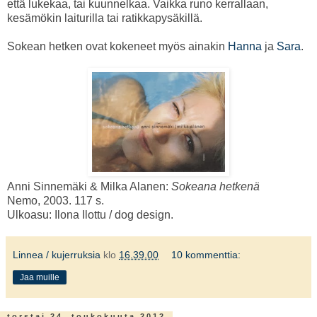
että lukekaa, tai kuunnelkaa. Vaikka runo kerrallaan,
kesämökin laiturilla tai ratikkapysäkillä.
Sokean hetken ovat kokeneet myös ainakin
Hanna
ja
Sara
.
Anni Sinnemäki & Milka Alanen:
Sokeana hetkenä
Nemo, 2003. 117 s.
Ulkoasu: Ilona Ilottu / dog design.
Linnea / kujerruksia
klo
16.39.00
10 kommenttia:
Jaa muille
torstai 24. toukokuuta 2012