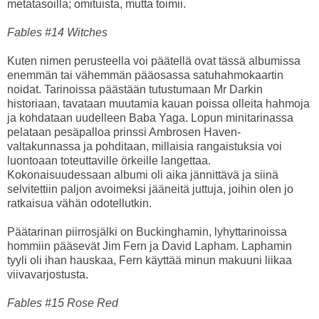
metatasoilla; omituista, mutta toimii.
Fables #14 Witches
Kuten nimen perusteella voi päätellä ovat tässä albumissa
enemmän tai vähemmän pääosassa satuhahmokaartin
noidat. Tarinoissa päästään tutustumaan Mr Darkin
historiaan, tavataan muutamia kauan poissa olleita hahmoja
ja kohdataan uudelleen Baba Yaga. Lopun minitarinassa
pelataan pesäpalloa prinssi Ambrosen Haven-
valtakunnassa ja pohditaan, millaisia rangaistuksia voi
luontoaan toteuttaville örkeille langettaa.
Kokonaisuudessaan albumi oli aika jännittävä ja siinä
selvitettiin paljon avoimeksi jääneitä juttuja, joihin olen jo
ratkaisua vähän odotellutkin.
Päätarinan piirrosjälki on Buckinghamin, lyhyttarinoissa
hommiin pääsevät Jim Fern ja David Lapham. Laphamin
tyyli oli ihan hauskaa, Fern käyttää minun makuuni liikaa
viivavarjostusta.
Fables #15 Rose Red