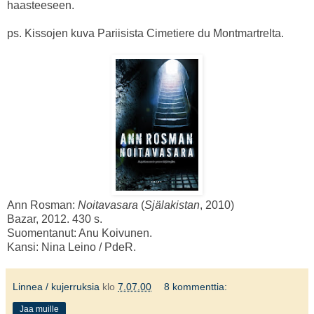
haasteeseen.
ps. Kissojen kuva Pariisista Cimetiere du Montmartrelta.
Ann Rosman:
Noitavasara
(
Själakistan
, 2010)
Bazar, 2012. 430 s.
Suomentanut: Anu Koivunen.
Kansi: Nina Leino / PdeR.
Linnea / kujerruksia
klo
7.07.00
8 kommenttia:
Jaa muille