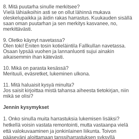
8. Mitä puutarha sinulle merkitsee?
Vielä lähiaikoihin asti se on ollut lähinnä mukava
oleskelupaikka ja äidin rakas harrastus. Kuukauden sisällä
saan oman puutarhan ja sen merkitys kasvanee, no,
merkittävästi.
9. Oletko käynyt navetassa?
Olen toki! Eniten tosin kotieläintila Fallkullan navetassa.
Osaan lypsää vuohen ja lannanluonti sujui ainakin
aikaisemmin ihan kätevästi.
10. Mikä on parasta kesässä?
Merituuli, eväsretket, lukeminen ulkona.
11. Mitä haluaisit kysyä minulta?
Jos saisit kirjoittaa mistä tahansa aiheesta tietokirjan, niin
mikä se olisi?
Jennin kysymykset
1. Onko sinulla muita harrastuksia lukemisen lisäksi?
hetkellä voisin vastata remontointi, mutta vastaanpa vielä
että valokuvaaminen ja jonkinlainen liikunta. Toivon
pääseväni aloittamaan tanssiharrastuksen syksyllä