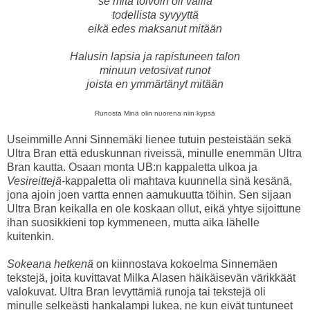
se mitä toivoin oli vailla
todellista syvyyttä
eikä edes maksanut mitään
Halusin lapsia ja rapistuneen talon
minuun vetosivat runot
joista en ymmärtänyt mitään
Runosta Minä olin nuorena niin kypsä
Useimmille Anni Sinnemäki lienee tutuin pesteistään sekä
Ultra Bran että eduskunnan riveissä, minulle enemmän Ultra
Bran kautta. Osaan monta UB:n kappaletta ulkoa ja
Vesireittejä
-kappaletta oli mahtava kuunnella sinä kesänä,
jona ajoin joen vartta ennen aamukuutta töihin. Sen sijaan
Ultra Bran keikalla en ole koskaan ollut, eikä yhtye sijoittune
ihan suosikkieni top kymmeneen, mutta aika lähelle
kuitenkin.
Sokeana hetkenä
on kiinnostava kokoelma Sinnemäen
tekstejä, joita kuvittavat Milka Alasen häikäisevän värikkäät
valokuvat. Ultra Bran levyttämiä runoja tai tekstejä oli
minulle selkeästi hankalampi lukea, ne kun eivät tuntuneet