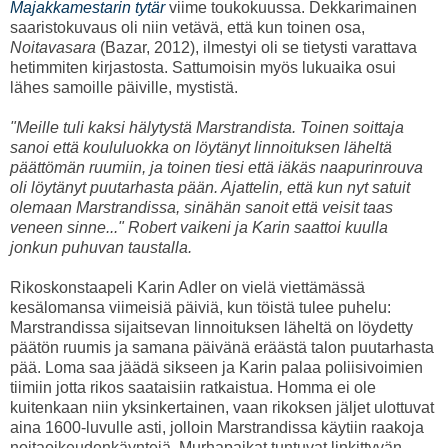
Majakkamestarin tytär
viime toukokuussa. Dekkarimainen
saaristokuvaus oli niin vetävä, että kun toinen osa,
Noitavasara
(Bazar, 2012), ilmestyi oli se tietysti varattava
hetimmiten kirjastosta. Sattumoisin myös lukuaika osui
lähes samoille päiville, mystistä.
"Meille tuli kaksi hälytystä Marstrandista. Toinen soittaja
sanoi että koululuokka on löytänyt linnoituksen läheltä
päättömän ruumiin, ja toinen tiesi että iäkäs naapurinrouva
oli löytänyt puutarhasta pään. Ajattelin, että kun nyt satuit
olemaan Marstrandissa, sinähän sanoit että veisit taas
veneen sinne..." Robert vaikeni ja Karin saattoi kuulla
jonkun puhuvan taustalla.
Rikoskonstaapeli Karin Adler on vielä viettämässä
kesälomansa viimeisiä päiviä, kun töistä tulee puhelu:
Marstrandissa sijaitsevan linnoituksen läheltä on löydetty
päätön ruumis ja samana päivänä eräästä talon puutarhasta
pää. Loma saa jäädä sikseen ja Karin palaa poliisivoimien
tiimiin jotta rikos saataisiin ratkaistua. Homma ei ole
kuitenkaan niin yksinkertainen, vaan rikoksen jäljet ulottuvat
aina 1600-luvulle asti, jolloin Marstrandissa käytiin raakoja
noitaoikeudenkäyntejä. Murhapaikat tuntuvat linkittyvän