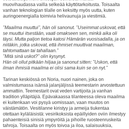
muovihaudassa vailla selkeää käyttötarkoitusta. Toisaalta
vanhan teknologian tilalle on keksitty myös uutta, kuten
auringoenergialla toimivia helivaunuja ja viestimiä.
"Maailma muuttui", hän oli sanonut. "Useimmat uskovat, että
se muuttui itsestään, vaati omakseen sen, minkä aika oli
täysi. Mutta paljon tietoa katosi Hämärän vuosisadalla, ja on
niitäkin, jotka uskovat, että ihmiset muuttivat maailman,
tahtomattaan tai tahallaan."
"Mitä sinä uskot?" olin kysynyt.
Hän oli ollut pitkään hiljaa ja sanonut sitten: "Uskon, että
ilman ihmisiä maailma ei olisi sama kuin se on nyt."
Tarinan keskiössä on Noria, nuori nainen, joka on
valmistumassa isänsä jalanjäljissä teemestarin arvostettuun
ammattiin. Teemestarit ovat veden vartijoita ja vanhan
tradition ylläpitäjiä. Epävakaassa tilanteessa oleva maailma
ei kuitenkaan voi pysyä uomissaan, vaan muutos on
väistämätön. Vesitilanne kiristyy ja armeija tiukentaa
otettaan kyläläisistä: vesirikoksista epäillyiden oviin ilmestyy
pahaenteisiä sinisiä ympyröitä ja pihoille ruosteenruskeita
tahroja. Toisaalta on myös toivoa ja iloa, salaisuuksia,