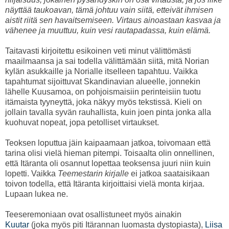
näyttää taukoavan, tämä johtuu vain siitä, etteivät ihmisen
aistit riitä sen havaitsemiseen. Virtaus ainoastaan kasvaa ja
vähenee ja muuttuu, kuin vesi rautapadassa, kuin elämä.
Taitavasti kirjoitettu esikoinen veti minut välittömästi
maailmaansa ja sai todella välittämään siitä, mitä Norian
kylän asukkaille ja Norialle itselleen tapahtuu. Vaikka
tapahtumat sijoittuvat Skandinavian alueelle, jonnekin
lähelle Kuusamoa, on pohjoismaisiin perinteisiin tuotu
itämaista tyyneyttä, joka näkyy myös tekstissä. Kieli on
jollain tavalla syvän rauhallista, kuin joen pinta jonka alla
kuohuvat nopeat, jopa petolliset virtaukset.
Teoksen loputtua jäin kaipaamaan jatkoa, toivomaan että
tarina olisi vielä hieman pitempi. Toisaalta olin onnellinen,
että Itäranta oli osannut lopettaa teoksensa juuri niin kuin
lopetti. Vaikka
Teemestarin kirjalle
ei jatkoa saataisikaan
toivon todella, että Itäranta kirjoittaisi vielä monta kirjaa.
Lupaan lukea ne.
Teeseremoniaan ovat osallistuneet myös ainakin
Kuutar
(joka myös piti Itärannan luomasta dystopiasta),
Liisa