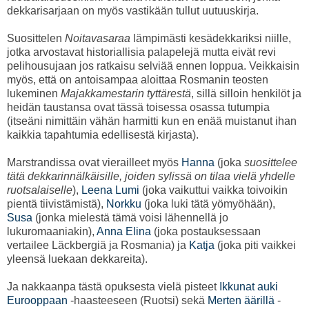
dekkarisarjaan on myös vastikään tullut uutuuskirja.
Suosittelen
Noitavasaraa
lämpimästi kesädekkariksi niille,
jotka arvostavat historiallisia palapelejä mutta eivät revi
pelihousujaan jos ratkaisu selviää ennen loppua. Veikkaisin
myös, että on antoisampaa aloittaa Rosmanin teosten
lukeminen
Majakkamestarin tyttärestä
, sillä silloin henkilöt ja
heidän taustansa ovat tässä toisessa osassa tutumpia
(itseäni nimittäin vähän harmitti kun en enää muistanut ihan
kaikkia tapahtumia edellisestä kirjasta).
Marstrandissa ovat vierailleet myös
Hanna
(joka
suosittelee
tätä dekkarinnälkäisille, joiden sylissä on tilaa vielä yhdelle
ruotsalaiselle
),
Leena Lumi
(joka vaikuttui vaikka toivoikin
pientä tiivistämistä),
Norkku
(joka luki tätä yömyöhään),
Susa
(jonka mielestä tämä voisi lähennellä jo
lukuromaaniakin),
Anna Elina
(joka postauksessaan
vertailee Läckbergiä ja Rosmania) ja
Katja
(joka piti vaikkei
yleensä luekaan dekkareita).
Ja nakkaanpa tästä opuksesta vielä pisteet
Ikkunat auki
Eurooppaan
-haasteeseen (Ruotsi) sekä
Merten äärillä
-