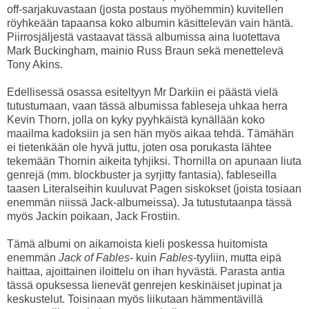
off-sarjakuvastaan (josta postaus myöhemmin) kuvitellen
röyhkeään tapaansa koko albumin käsittelevän vain häntä.
Piirrosjäljestä vastaavat tässä albumissa aina luotettava
Mark Buckingham, mainio Russ Braun sekä menettelevä
Tony Akins.
Edellisessä osassa esiteltyyn Mr Darkiin ei päästä vielä
tutustumaan, vaan tässä albumissa fableseja uhkaa herra
Kevin Thorn, jolla on kyky pyyhkäistä kynällään koko
maailma kadoksiin ja sen hän myös aikaa tehdä. Tämähän
ei tietenkään ole hyvä juttu, joten osa porukasta lähtee
tekemään Thornin aikeita tyhjiksi. Thornilla on apunaan liuta
genrejä (mm. blockbuster ja syrjitty fantasia), fableseilla
taasen Literalseihin kuuluvat Pagen siskokset (joista tosiaan
enemmän niissä Jack-albumeissa). Ja tutustutaanpa tässä
myös Jackin poikaan, Jack Frostiin.
Tämä albumi on aikamoista kieli poskessa huitomista
enemmän
Jack of Fables
- kuin
Fables
-tyyliin, mutta eipä
haittaa, ajoittainen iloittelu on ihan hyvästä. Parasta antia
tässä opuksessa lienevät genrejen keskinäiset jupinat ja
keskustelut. Toisinaan myös liikutaan hämmentävillä