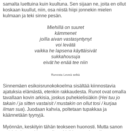
samalta luettuina kuin kuultuna. Sen sijaan ne, joita en ollut
koskaan kuullut, niin, osa niistä hiipi jonnekin mielen
kulmaan ja teki sinne pesän.
Miehillä on suuret
kämmenet
joilla aivan vastasyntynyt
voi levätä
vaikka he lapsena käyttäisivät
sukkahousuja
eivät he enää tee niin
Runosta Leveä selkä
Sinnemäen esikoisrunokokoelma sisältää kiinnostavia
ajatuksia elämästä, etenkin rakkaudesta. Runot ovat omalla
tavallaan kovin arkisia, joskus puhekielisiäkin (
Hei tuu jo
takain / ja sitten vastaisit / mustakin on ollut tosi / kurjaa
ilman sua
). Juodaan kahvia, poltetaan tupakkaa ja
käännetään tyynyjä.
Myönnän, keskityin tähän teokseen huonosti. Mutta sanon