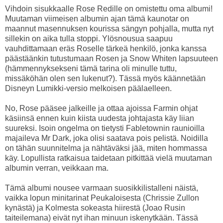
Vihdoin sisukkaalle Rose Redille on omistettu oma albumi!
Muutaman viimeisen albumin ajan tämä kaunotar on
maannut masennuksen kourissa sängyn pohjalla, mutta nyt
sillekin on aika tulla stoppi. Ylösnousua saapuu
vauhdittamaan eräs Roselle tärkeä henkilö, jonka kanssa
päästäänkin tutustumaan Rosen ja Snow Whiten lapsuuteen
(hämmennyksekseni tämä tarina oli minulle tuttu,
missäköhän olen sen lukenut?). Tässä myös käännetään
Disneyn Lumikki-versio melkoisen päälaelleen.
No, Rose pääsee jalkeille ja ottaa ajoissa Farmin ohjat
käsiinsä ennen kuin kiista uudesta johtajasta käy liian
suureksi. Isoin ongelma on tietysti Fabletownin raunioilla
majaileva Mr Dark, joka olisi saatava pois pelistä. Noidilla
on tähän suunnitelma ja nähtäväksi jää, miten hommassa
käy. Lopullista ratkaisua taidetaan pitkittää vielä muutaman
albumin verran, veikkaan ma.
Tämä albumi nousee varmaan suosikkilistalleni näistä,
vaikka lopun minitarinat Peukaloisesta (Chrissie Zullon
kynästä) ja Kolmesta sokeasta hiirestä (Joao Rusin
taiteilemana) eivät nyt ihan minuun iskenytkään. Tässä