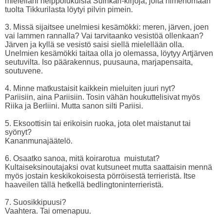
mielelläni helppolukuisia Suihkari-kirjoja, joita nimenomaan
tuolta Tikkurilasta löytyi pilvin pimein.
3. Missä sijaitsee unelmiesi kesämökki: meren, järven, joen
vai lammen rannalla? Vai tarvitaanko vesistöä ollenkaan?
Järven ja kyllä se vesistö saisi siellä mielellään olla.
Unelmien kesämökki taitaa olla jo olemassa, löytyy Artjärven
seutuvilta. Iso päärakennus, puusauna, marjapensaita,
soutuvene.
4. Minne matkustaisit kaikkein mieluiten juuri nyt?
Pariisiin, aina Pariisiin. Tosin vähän houkuttelisivat myös
Riika ja Berliini. Mutta sanon silti Pariisi.
5. Eksoottisin tai erikoisin ruoka, jota olet maistanut tai
syönyt?
Kananmunajäätelö.
6. Osaatko sanoa, mitä koirarotua muistutat?
Kultaiseksinoutajaksi ovat kutsuneet mutta saattaisin mennä
myös jostain keskikokoisesta pörröisestä terrieristä. Itse
haaveilen tällä hetkellä bedlingtoninterrieristä.
7. Suosikkipuusi?
Vaahtera. Tai omenapuu.