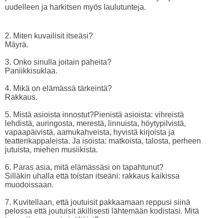
uudelleen ja harkitsen myös laulutunteja.
2. Miten kuvailisit itseäsi?
Mäyrä.
3. Onko sinulla joitain paheita?
Paniikkisuklaa.
4. Mikä on elämässä tärkeintä?
Rakkaus.
5. Mistä asioista innostut?
Pienistä asioista: vihreistä
lehdistä, auringosta, merestä, linnuista, höytypilvistä,
vapaapäivistä, aamukahveista, hyvistä kirjoista ja
teatterikappaleista. Ja isoista: matkoista, talosta, perheen
jutuista, miehen musiikista.
6. Paras asia, mitä elämässäsi on tapahtunut?
Silläkin uhalla että toistan itseäni: rakkaus kaikissa
muodoissaan.
7. Kuvitellaan, että joutuisit pakkaamaan reppusi siinä
pelossa että joutuisit äkillisesti lähtemään kodistasi. Mitä