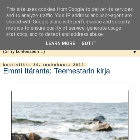
This site uses cookies from Google to deliver its services
and to analyze traffic. Your IP address and user-agent are
shared with Google along with performance and security
metrics to ensure quality of service, generate usage
statistics, and to detect and address abuse.
LEARN MORE
GOT IT
▼
keskiviikko 30. toukokuuta 2012
Emmi Itäranta: Teemestarin kirja