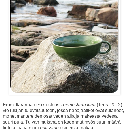
Emmi Itärannan esikoisteos
Teemestarin kirja
(Teos, 2012)
vie lukijan tulevaisuuteen, jossa napajäätiköt ovat sulaneet,
monet mantereiden osat veden alla ja makeasta vedestä
suuri pula. Tulvan mukana on kadonnut myös suuri määrä
tietotaitoa ja moni
entisajan
esineistä makaa