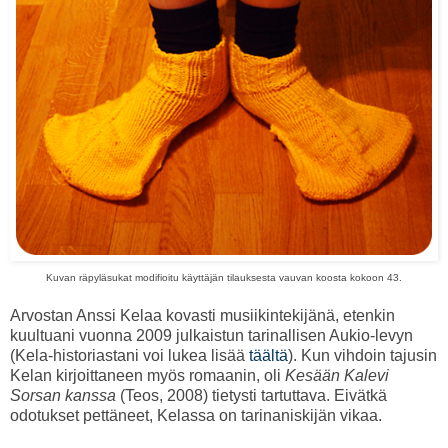
Kuvan räpyläsukat modifioitu käyttäjän tilauksesta vauvan koosta kokoon 43.
Arvostan Anssi Kelaa kovasti musiikintekijänä, etenkin
kuultuani vuonna 2009 julkaistun tarinallisen Aukio-levyn
(Kela-historiastani voi lukea lisää
täältä
). Kun vihdoin tajusin
Kelan kirjoittaneen myös romaanin, oli
Kesään Kalevi
Sorsan kanssa
(Teos, 2008) tietysti tartuttava. Eivätkä
odotukset pettäneet, Kelassa on tarinaniskijän vikaa.