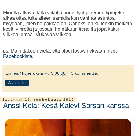
Minulla alkavat tällä viikolla uudet työt ja remonttiprojekti
alkaa ottaa tulta alleen samalla kun vanhaa asuntoa
myydään, joten haipakkaa on. Onneksi on kuitenkin melkein
kesä, vihreää ja jossain heinäkuun tienoilla jopa kaksi
viikkoa lomaa. Mukavaa viikkoa!
ps. Mainittakoon vielä, että blogi löytyy nykyään myös
Facebookista
.
Linnea / kujerruksia
klo
9.00.00
3 kommenttia:
Jaa muille
lauantai 19. toukokuuta 2012
Anssi Kela: Kesä Kalevi Sorsan kanssa