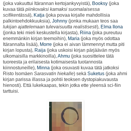
(joka vakuuttui Itärannan kertojankyvyistä),
Booksy
(joka
kuvaa tätä
piinkovaksi kamaksi suomalaisessa
scifikentässä
),
Katja
(joka povaa kirjalle mahdollisia
palkintoehdokkuuksia),
Johnny
(jonka mukaan teos saa
lukijan ajattelemaan tulevaisuutta realistisesti
),
Elma Ilona
(jonka teki mieli keskustella kirjasta),
Riina
(joka pureutuu
enemmänkin kirjan teemoihin),
Maria
(joka myös odottaa
Itärannalta lisää),
Morre
(joka ei aivan lämmennyt mutta piti
kirjan lopusta),
Raija
(joka uskoisi kirjan pärjäävän myös
ulkomaisilla markkinoilla),
Ahmu
(joka suosittelee tätä
tuoreesta ja erilaisesta kotimaisesta tuotannosta
kiinnostuneille),
Minna
(joka osuvasti kuvaa tätä jatkoksi
Risto Isomäen
Sarasvatin hiekalle
) sekä
Suketus
(joka ahmi
kirjan parissa illassa ja pohtii teoksen dystopiakuvausta
hienosti). Että lukekaapas, tekin jotka ette yleensä sci-fiin
tarttuisi.