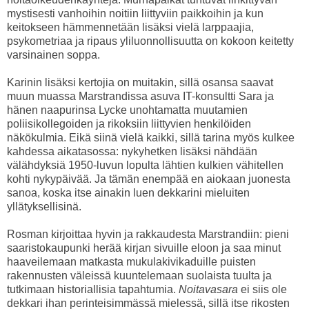
mystisesti vanhoihin noitiin liittyviin paikkoihin ja kun
keitokseen hämmennetään lisäksi vielä larppaajia,
psykometriaa ja ripaus yliluonnollisuutta on kokoon keitetty
varsinainen soppa.
Karinin lisäksi kertojia on muitakin, sillä osansa saavat
muun muassa Marstrandissa asuva IT-konsultti Sara ja
hänen naapurinsa Lycke unohtamatta muutamien
poliisikollegoiden ja rikoksiin liittyvien henkilöiden
näkökulmia. Eikä siinä vielä kaikki, sillä tarina myös kulkee
kahdessa aikatasossa: nykyhetken lisäksi nähdään
välähdyksiä 1950-luvun lopulta lähtien kulkien vähitellen
kohti nykypäivää. Ja tämän enempää en aiokaan juonesta
sanoa, koska itse ainakin luen dekkarini mieluiten
yllätyksellisinä.
Rosman kirjoittaa hyvin ja rakkaudesta Marstrandiin: pieni
saaristokaupunki herää kirjan sivuille eloon ja saa minut
haaveilemaan matkasta mukulakivikaduille puisten
rakennusten väleissä kuuntelemaan suolaista tuulta ja
tutkimaan historiallisia tapahtumia.
Noitavasara
ei siis ole
dekkari ihan perinteisimmässä mielessä, sillä itse rikosten