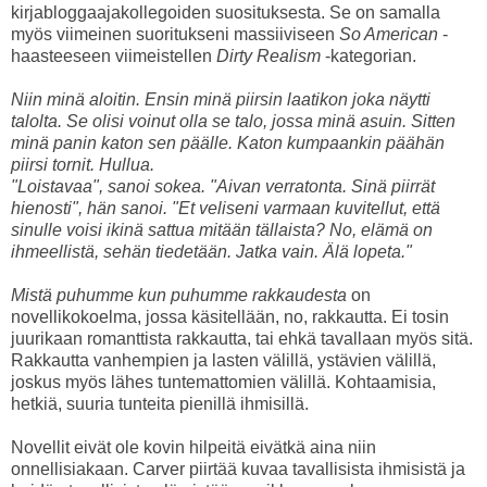
kirjabloggaajakollegoiden suosituksesta. Se on samalla
myös viimeinen suoritukseni massiiviseen
So American
-
haasteeseen viimeistellen
Dirty Realism
-kategorian.
Niin minä aloitin. Ensin minä piirsin laatikon joka näytti
talolta. Se olisi voinut olla se talo, jossa minä asuin. Sitten
minä panin katon sen päälle. Katon kumpaankin päähän
piirsi tornit. Hullua.
"Loistavaa", sanoi sokea. "Aivan verratonta. Sinä piirrät
hienosti", hän sanoi. "Et veliseni varmaan kuvitellut, että
sinulle voisi ikinä sattua mitään tällaista? No, elämä on
ihmeellistä, sehän tiedetään. Jatka vain. Älä lopeta."
Mistä puhumme kun puhumme rakkaudesta
on
novellikokoelma, jossa käsitellään, no, rakkautta. Ei tosin
juurikaan romanttista rakkautta, tai ehkä tavallaan myös sitä.
Rakkautta vanhempien ja lasten välillä, ystävien välillä,
joskus myös lähes tuntemattomien välillä. Kohtaamisia,
hetkiä, suuria tunteita pienillä ihmisillä.
Novellit eivät ole kovin hilpeitä eivätkä aina niin
onnellisiakaan. Carver piirtää kuvaa tavallisista ihmisistä ja