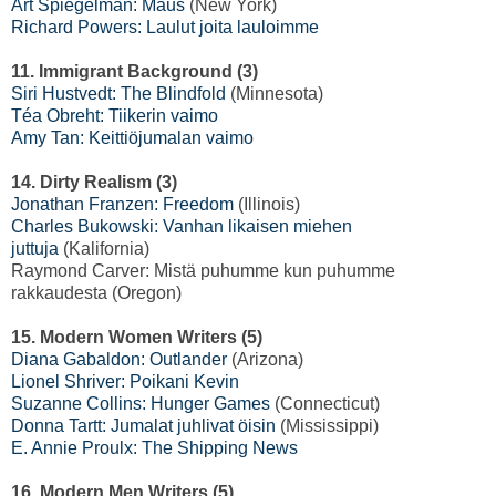
Art Spiegelman: Maus
(New York)
Richard Powers: Laulut joita lauloimme
11. Immigrant Background (3)
Siri Hustvedt: The Blindfold
(Minnesota)
Téa Obreht: Tiikerin vaimo
Amy Tan: Keittiöjumalan vaimo
14. Dirty Realism (3)
Jonathan Franzen: Freedom
(Illinois)
Charles Bukowski: Vanhan likaisen miehen
juttuja
(Kalifornia)
Raymond Carver: Mistä puhumme kun puhumme
rakkaudesta (Oregon)
15. Modern Women Writers (5)
Diana Gabaldon: Outlander
(Arizona)
Lionel Shriver: Poikani Kevin
Suzanne Collins: Hunger Games
(Connecticut)
Donna Tartt: Jumalat juhlivat öisin
(Mississippi)
E. Annie Proulx: The Shipping News
16. Modern Men Writers (5)