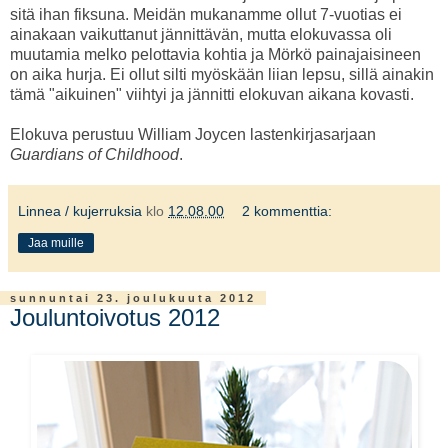
sitä ihan fiksuna. Meidän mukanamme ollut 7-vuotias ei
ainakaan vaikuttanut jännittävän, mutta elokuvassa oli
muutamia melko pelottavia kohtia ja Mörkö painajaisineen
on aika hurja. Ei ollut silti myöskään liian lepsu, sillä ainakin
tämä "aikuinen" viihtyi ja jännitti elokuvan aikana kovasti.
Elokuva perustuu William Joycen lastenkirjasarjaan
Guardians of Childhood
.
Linnea / kujerruksia
klo
12.08.00
2 kommenttia:
Jaa muille
sunnuntai 23. joulukuuta 2012
Jouluntoivotus 2012