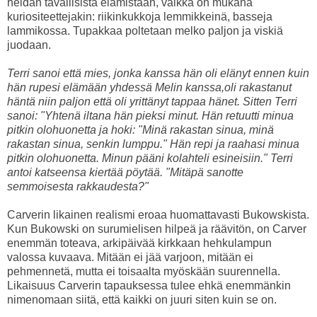
heidän tavallisista elämistään, vaikka on mukana
kuriositeettejakin: riikinkukkoja lemmikkeinä, basseja
lammikossa. Tupakkaa poltetaan melko paljon ja viskiä
juodaan.
Terri sanoi että mies, jonka kanssa hän oli elänyt ennen kuin
hän rupesi elämään yhdessä Melin kanssa,oli rakastanut
häntä niin paljon että oli yrittänyt tappaa hänet. Sitten Terri
sanoi: "Yhtenä iltana hän pieksi minut. Hän retuutti minua
pitkin olohuonetta ja hoki: "Minä rakastan sinua, minä
rakastan sinua, senkin lumppu." Hän repi ja raahasi minua
pitkin olohuonetta. Minun pääni kolahteli esineisiin." Terri
antoi katseensa kiertää pöytää. "Mitäpä sanotte
semmoisesta rakkaudesta?"
Carverin likainen realismi eroaa huomattavasti Bukowskista.
Kun Bukowski on surumielisen hilpeä ja räävitön, on Carver
enemmän toteava, arkipäivää kirkkaan hehkulampun
valossa kuvaava. Mitään ei jää varjoon, mitään ei
pehmennetä, mutta ei toisaalta myöskään suurennella.
Likaisuus Carverin tapauksessa tulee ehkä enemmänkin
nimenomaan siitä, että kaikki on juuri siten kuin se on.