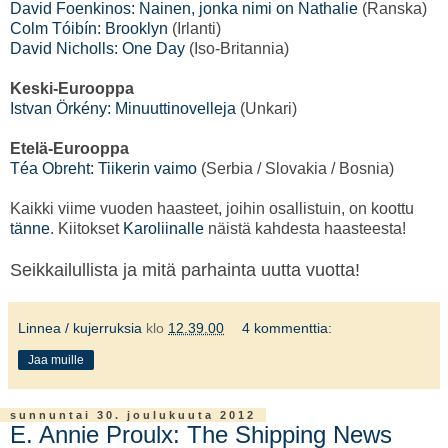
David Foenkinos: Nainen, jonka nimi on Nathalie
(Ranska)
Colm Tóibín: Brooklyn
(Irlanti)
David Nicholls: One Day
(Iso-Britannia)
Keski-Eurooppa
Istvan Örkény: Minuuttinovelleja
(Unkari)
Etelä-Eurooppa
Téa Obreht: Tiikerin vaimo
(Serbia / Slovakia / Bosnia)
Kaikki viime vuoden haasteet, joihin osallistuin, on koottu
tänne
. Kiitokset
Karoliinalle
näistä kahdesta haasteesta!
Seikkailullista ja mitä parhainta uutta vuotta!
Linnea / kujerruksia
klo
12.39.00
4 kommenttia:
Jaa muille
sunnuntai 30. joulukuuta 2012
E. Annie Proulx: The Shipping News