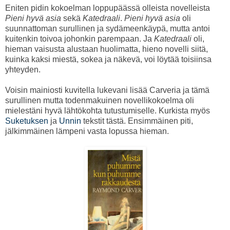
Eniten pidin kokoelman loppupäässä olleista novelleista
Pieni hyvä asia
sekä
Katedraali
.
Pieni hyvä asia
oli
suunnattoman surullinen ja sydämeenkäypä, mutta antoi
kuitenkin toivoa johonkin parempaan. Ja
Katedraali
oli,
hieman vaisusta alustaan huolimatta, hieno novelli siitä,
kuinka kaksi miestä, sokea ja näkevä, voi löytää toisiinsa
yhteyden.
Voisin mainiosti kuvitella lukevani lisää Carveria ja tämä
surullinen mutta todenmakuinen novellikokoelma oli
mielestäni hyvä lähtökohta tutustumiselle. Kurkista myös
Suketuksen
ja
Unnin
tekstit tästä. Ensimmäinen piti,
jälkimmäinen lämpeni vasta lopussa hieman.