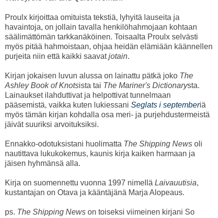
Proulx kirjoittaa omituista tekstiä, lyhyitä lauseita ja
havaintoja, on jollain tavalla henkilöhahmojaan kohtaan
säälimättömän tarkkanäköinen. Toisaalta Proulx selvästi
myös pitää hahmoistaan, ohjaa heidän elämiään käännellen
purjeita niin että kaikki saavat
jotain
.
Kirjan jokaisen luvun alussa on lainattu pätkä joko
The
Ashley Book of Knots
ista tai
The Mariner's Dictionary
sta.
Lainaukset ilahduttivat ja helpottivat tunnelmaan
pääsemistä, vaikka kuten lukiessani
Seglats i september
iä
myös tämän kirjan kohdalla osa meri- ja purjehdustermeistä
jäivät suuriksi arvoituksiksi.
Ennakko-odotuksistani huolimatta
The Shipping News
oli
nautittava lukukokemus, kaunis kirja kaiken harmaan ja
jäisen hyhmänsä alla.
Kirja on suomennettu vuonna 1997 nimellä
Laivauutisia
,
kustantajan on Otava ja kääntäjänä Marja Alopeaus.
ps.
The Shipping News
on toiseksi viimeinen kirjani So