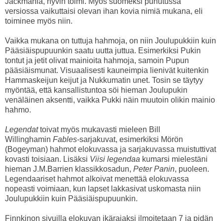
Jackmania, hyvin toimi. Myös suomeksi puhutussa
versiossa vaikuttaisi olevan ihan kovia nimiä mukana, eli
toiminee myös niin.
Vaikka mukana on tuttuja hahmoja, on niin Joulupukkiin kuin
Pääsiäispupuunkin saatu uutta juttua. Esimerkiksi Pukin
tontut ja jetit olivat mainioita hahmoja, samoin Pupun
pääsiäismunat. Visuaalisesti kauneimpia lienivät kuitenkin
Hammaskeijun keijut ja Nukkumatin unet. Tosin se täytyy
myöntää, että kansallistuntoa söi hieman Joulupukin
venäläinen aksentti, vaikka Pukki näin muutoin olikin mainio
hahmo.
Legendat
toivat myös mukavasti mieleen Bill
Willinghamin
Fables
-sarjakuvat, esimerkiksi Mörön
(Bogeyman) hahmot elokuvassa ja sarjakuvassa muistuttivat
kovasti toisiaan. Lisäksi
Viisi legendaa
kumarsi mielestäni
hieman J.M.Barrien klassikkosadun,
Peter Panin
, puoleen.
Legendaariset hahmot alkoivat menettää elokuvassa
nopeasti voimiaan, kun lapset lakkasivat uskomasta niin
Joulupukkiin kuin Pääsiäispupuunkin.
Finnkinon sivuilla elokuvan ikärajaksi ilmoitetaan 7 ja pidän