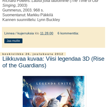
Richard Powers:
Laulut joita lauloimme
(
The Time of Our
Singing
, 2003)
Gummerus, 2003. 968 s.
Suomentanut: Markku Päkkilä
Kannen suunnittelu: Lynn Buckley
Linnea / kujerruksia
klo
11.28.00
6 kommenttia:
Jaa muille
keskiviikko 26. joulukuuta 2012
Liikkuvaa kuvaa: Viisi legendaa 3D (Rise
of the Guardians)