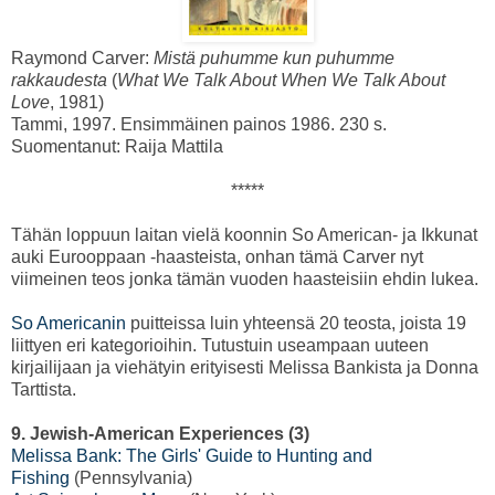
Raymond Carver:
Mistä puhumme kun puhumme
rakkaudesta
(
What We Talk About When We Talk About
Love
, 1981)
Tammi, 1997. Ensimmäinen painos 1986. 230 s.
Suomentanut: Raija Mattila
*****
Tähän loppuun laitan vielä koonnin So American- ja Ikkunat
auki Eurooppaan -haasteista, onhan tämä Carver nyt
viimeinen teos jonka tämän vuoden haasteisiin ehdin lukea.
So Americanin
puitteissa luin yhteensä 20 teosta, joista 19
liittyen eri kategorioihin. Tutustuin useampaan uuteen
kirjailijaan ja viehätyin erityisesti Melissa Bankista ja Donna
Tarttista.
9. Jewish-American Experiences (3)
Melissa Bank: The Girls' Guide to Hunting and
Fishing
(Pennsylvania)