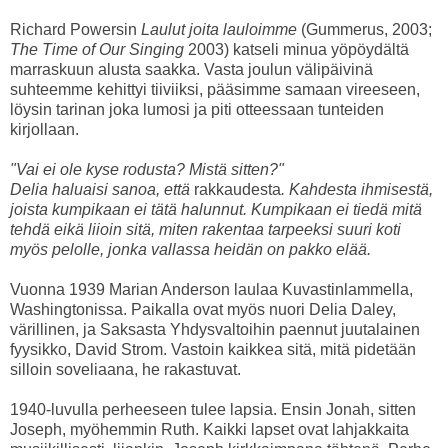
Richard Powersin
Laulut joita lauloimme
(Gummerus, 2003;
The Time of Our Singing
2003) katseli minua yöpöydältä
marraskuun alusta saakka. Vasta joulun välipäivinä
suhteemme kehittyi tiiviiksi, pääsimme samaan vireeseen,
löysin tarinan joka lumosi ja piti otteessaan tunteiden
kirjollaan.
"Vai ei ole kyse rodusta? Mistä sitten?"
Delia haluaisi sanoa, että
rakkaudesta
. Kahdesta ihmisestä,
joista kumpikaan ei tätä halunnut. Kumpikaan ei tiedä mitä
tehdä eikä liioin sitä, miten rakentaa tarpeeksi suuri koti
myös pelolle, jonka vallassa heidän on pakko elää.
Vuonna 1939 Marian Anderson laulaa Kuvastinlammella,
Washingtonissa. Paikalla ovat myös nuori Delia Daley,
värillinen, ja Saksasta Yhdysvaltoihin paennut juutalainen
fyysikko, David Strom. Vastoin kaikkea sitä, mitä pidetään
silloin soveliaana, he rakastuvat.
1940-luvulla perheeseen tulee lapsia. Ensin Jonah, sitten
Joseph, myöhemmin Ruth. Kaikki lapset ovat lahjakkaita