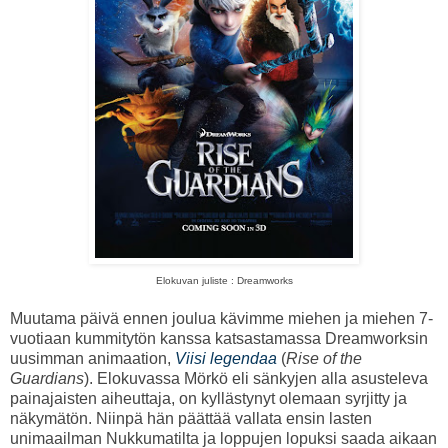
Elokuvan juliste : Dreamworks
Muutama päivä ennen joulua kävimme miehen ja miehen 7-
vuotiaan kummitytön kanssa katsastamassa Dreamworksin
uusimman animaation,
Viisi legendaa
(
Rise of the
Guardians
). Elokuvassa Mörkö eli sänkyjen alla asusteleva
painajaisten aiheuttaja, on kyllästynyt olemaan syrjitty ja
näkymätön. Niinpä hän päättää vallata ensin lasten
unimaailman Nukkumatilta ja loppujen lopuksi saada aikaan