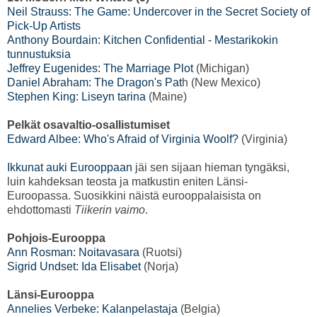
Neil Strauss: The Game: Undercover in the Secret Society of
Pick-Up Artists
Anthony Bourdain: Kitchen Confidential - Mestarikokin
tunnustuksia
Jeffrey Eugenides: The Marriage Plot
(Michigan)
Daniel Abraham: The Dragon's Pat
h (New Mexico)
Stephen King: Liseyn tarina
(Maine)
Pelkät osavaltio-osallistumiset
Edward Albee: Who's Afraid of Virginia Woolf?
(Virginia)
Ikkunat auki Eurooppaan
jäi sen sijaan hieman tyngäksi,
luin kahdeksan teosta ja matkustin eniten Länsi-
Euroopassa. Suosikkini näistä eurooppalaisista on
ehdottomasti
Tiikerin vaimo
.
Pohjois-Eurooppa
Ann Rosman: Noitavasara
(Ruotsi)
Sigrid Undset: Ida Elisabet
(Norja)
Länsi-Eurooppa
Annelies Verbeke: Kalanpelastaja
(Belgia)