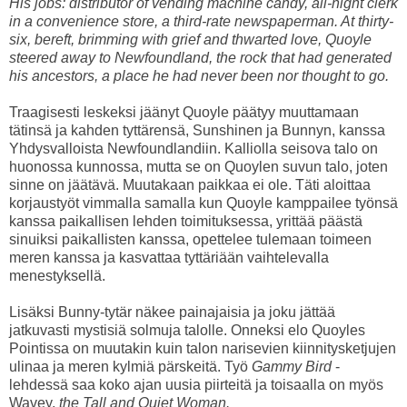
His jobs: distributor of vending machine candy, all-night clerk
in a convenience store, a third-rate newspaperman. At thirty-
six, bereft, brimming with grief and thwarted love, Quoyle
steered away to Newfoundland, the rock that had generated
his ancestors, a place he had never been nor thought to go.
Traagisesti leskeksi jäänyt Quoyle päätyy muuttamaan
tätinsä ja kahden tyttärensä, Sunshinen ja Bunnyn, kanssa
Yhdysvalloista Newfoundlandiin. Kalliolla seisova talo on
huonossa kunnossa, mutta se on Quoylen suvun talo, joten
sinne on jäätävä. Muutakaan paikkaa ei ole. Täti aloittaa
korjaustyöt vimmalla samalla kun Quoyle kamppailee työnsä
kanssa paikallisen lehden toimituksessa, yrittää päästä
sinuiksi paikallisten kanssa, opettelee tulemaan toimeen
meren kanssa ja kasvattaa tyttäriään vaihtelevalla
menestyksellä.
Lisäksi Bunny-tytär näkee painajaisia ja joku jättää
jatkuvasti mystisiä solmuja talolle. Onneksi elo Quoyles
Pointissa on muutakin kuin talon narisevien kiinnitysketjujen
ulinaa ja meren kylmiä pärskeitä. Työ
Gammy Bird
-
lehdessä saa koko ajan uusia piirteitä ja toisaalla on myös
Wavey,
the Tall and Quiet Woman.