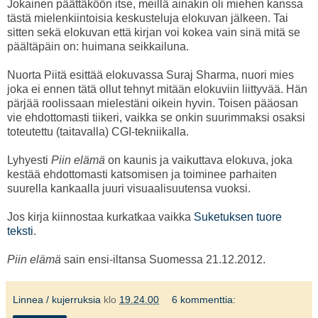
Jokainen päättäköön itse, meillä ainakin oli miehen kanssa
tästä mielenkiintoisia keskusteluja elokuvan jälkeen. Tai
sitten sekä elokuvan että kirjan voi kokea vain sinä mitä se
päältäpäin on: huimana seikkailuna.
Nuorta Piitä esittää elokuvassa Suraj Sharma, nuori mies
joka ei ennen tätä ollut tehnyt mitään elokuviin liittyvää. Hän
pärjää roolissaan mielestäni oikein hyvin. Toisen pääosan
vie ehdottomasti tiikeri, vaikka se onkin suurimmaksi osaksi
toteutettu (taitavalla) CGI-tekniikalla.
Lyhyesti
Piin elämä
on kaunis ja vaikuttava elokuva, joka
kestää ehdottomasti katsomisen ja toiminee parhaiten
suurella kankaalla juuri visuaalisuutensa vuoksi.
Jos kirja kiinnostaa kurkatkaa vaikka
Suketuksen tuore
teksti
.
Piin elämä
sain ensi-iltansa Suomessa 21.12.2012.
Linnea / kujerruksia
klo
19.24.00
6 kommenttia: