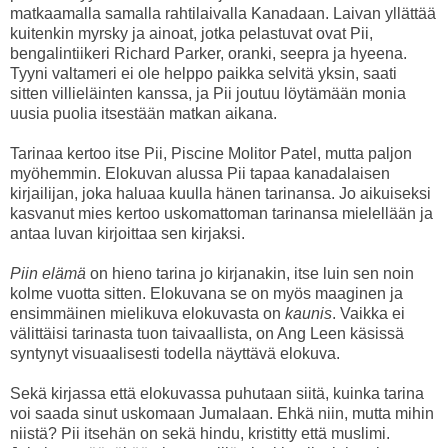
matkaamalla samalla rahtilaivalla Kanadaan. Laivan yllättää
kuitenkin myrsky ja ainoat, jotka pelastuvat ovat Pii,
bengalintiikeri Richard Parker, oranki, seepra ja hyeena.
Tyyni valtameri ei ole helppo paikka selvitä yksin, saati
sitten villieläinten kanssa, ja Pii joutuu löytämään monia
uusia puolia itsestään matkan aikana.
Tarinaa kertoo itse Pii, Piscine Molitor Patel, mutta paljon
myöhemmin. Elokuvan alussa Pii tapaa kanadalaisen
kirjailijan, joka haluaa kuulla hänen tarinansa. Jo aikuiseksi
kasvanut mies kertoo uskomattoman tarinansa mielellään ja
antaa luvan kirjoittaa sen kirjaksi.
Piin elämä
on hieno tarina jo kirjanakin, itse luin sen noin
kolme vuotta sitten. Elokuvana se on myös maaginen ja
ensimmäinen mielikuva elokuvasta on
kaunis
. Vaikka ei
välittäisi tarinasta tuon taivaallista, on Ang Leen käsissä
syntynyt visuaalisesti todella näyttävä elokuva.
Sekä kirjassa että elokuvassa puhutaan siitä, kuinka tarina
voi saada sinut uskomaan Jumalaan. Ehkä niin, mutta mihin
niistä? Pii itsehän on sekä hindu, kristitty että muslimi.