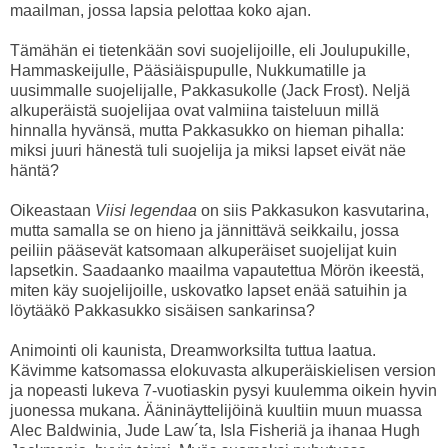
maailman, jossa lapsia pelottaa koko ajan.
Tämähän ei tietenkään sovi suojelijoille, eli Joulupukille,
Hammaskeijulle, Pääsiäispupulle, Nukkumatille ja
uusimmalle suojelijalle, Pakkasukolle (Jack Frost). Neljä
alkuperäistä suojelijaa ovat valmiina taisteluun millä
hinnalla hyvänsä, mutta Pakkasukko on hieman pihalla:
miksi juuri hänestä tuli suojelija ja miksi lapset eivät näe
häntä?
Oikeastaan
Viisi legendaa
on siis Pakkasukon kasvutarina,
mutta samalla se on hieno ja jännittävä seikkailu, jossa
peiliin pääsevät katsomaan alkuperäiset suojelijat kuin
lapsetkin. Saadaanko maailma vapautettua Mörön ikeestä,
miten käy suojelijoille, uskovatko lapset enää satuihin ja
löytääkö Pakkasukko sisäisen sankarinsa?
Animointi oli kaunista, Dreamworksilta tuttua laatua.
Kävimme katsomassa elokuvasta alkuperäiskielisen version
ja nopeasti lukeva 7-vuotiaskin pysyi kuulemma oikein hyvin
juonessa mukana. Ääninäyttelijöinä kuultiin muun muassa
Alec Baldwinia, Jude Law´ta, Isla Fisheriä ja ihanaa Hugh