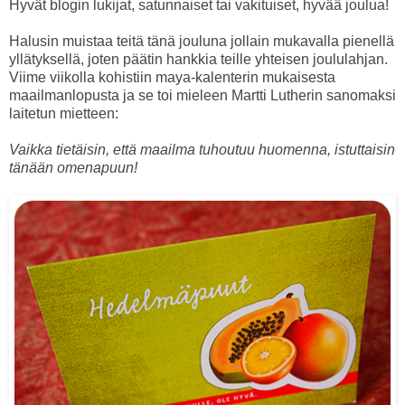
Hyvät blogin lukijat, satunnaiset tai vakituiset, hyvää joulua!
Halusin muistaa teitä tänä jouluna jollain mukavalla pienellä
yllätyksellä, joten päätin hankkia teille yhteisen joululahjan.
Viime viikolla kohistiin maya-kalenterin mukaisesta
maailmanlopusta ja se toi mieleen Martti Lutherin sanomaksi
laitetun mietteen:
Vaikka tietäisin, että maailma tuhoutuu huomenna, istuttaisin
tänään omenapuun!