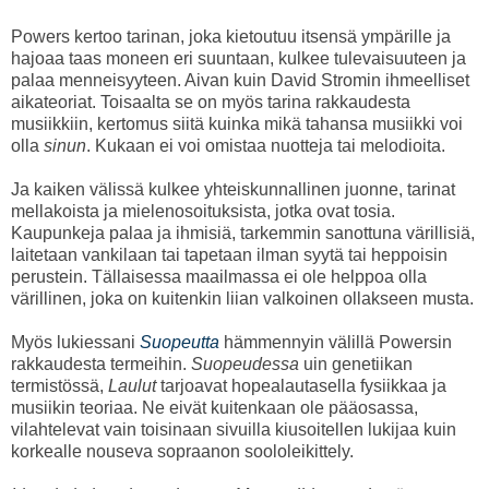
Powers kertoo tarinan, joka kietoutuu itsensä ympärille ja
hajoaa taas moneen eri suuntaan, kulkee tulevaisuuteen ja
palaa menneisyyteen. Aivan kuin David Stromin ihmeelliset
aikateoriat. Toisaalta se on myös tarina rakkaudesta
musiikkiin, kertomus siitä kuinka mikä tahansa musiikki voi
olla
sinun
. Kukaan ei voi omistaa nuotteja tai melodioita.
Ja kaiken välissä kulkee yhteiskunnallinen juonne, tarinat
mellakoista ja mielenosoituksista, jotka ovat tosia.
Kaupunkeja palaa ja ihmisiä, tarkemmin sanottuna värillisiä,
laitetaan vankilaan tai tapetaan ilman syytä tai heppoisin
perustein. Tällaisessa maailmassa ei ole helppoa olla
värillinen, joka on kuitenkin liian valkoinen ollakseen musta.
Myös lukiessani
Suopeutta
hämmennyin välillä Powersin
rakkaudesta termeihin.
Suopeudessa
uin genetiikan
termistössä,
Laulut
tarjoavat hopealautasella fysiikkaa ja
musiikin teoriaa. Ne eivät kuitenkaan ole pääosassa,
vilahtelevat vain toisinaan sivuilla kiusoitellen lukijaa kuin
korkealle nouseva sopraanon soololeikittely.