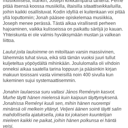
musiikillisesti, liiankin, Joseph kirkkaimpana tähtenä. Perhe
pitää itsensä koossa musiikilla, iltaisilla
sitaattiseikkailuilla
,
joihin kaikki osallistuvat. Kodin idylliä ei kuitenkaan voi pitää
yllä loputtomiin; Jonah pääsee opiskelemaa musiikkia,
Joseph menee perässä. Tästä alkaa virallisesti perheen
hajoaminen, vaikka kulisseissa on paikattu säröjä jo kauan.
Yhteiskunta ei ole valmis hyväksymään mustan ja valkean
liittoa.
Laulut joita lauloimme
on mitoiltaan varsin massiivinen,
lähemmäs tuhat sivua, eikä sitä tämän vuoksi juuri tullut
kuljeteltua yöpöydältä mihinkään. Joululomalla oli vihdoin
onneksi aikaa saatella tarina loppuun ja pääsinkin kirjan
makuun tosissani vasta viimeisillä noin 400 sivulla kun
lukeminen sujui systemaattisemmin.
Jonahin laulaessa suru valtasi János Reményin kasvot.
Murhe täytti hänen mielensä kuin kaipuun täyttymyksenä.
Jonahissa Reményi kuuli sen, mihin hänen nuorempi
minänsä oli melkein yltänyt. Veljeni äänen sointi täytti salin
mahdollisella ajatuksella, joka toi jokaisen kuuntelijan
mieleen kaikki ne paikat, joihin hänen polkunsa ei häntä
veisi.