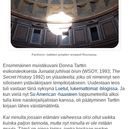
Pantheon, kaikkien jumalten temppeli Roomassa.
Ensimmäinen muistikuvani Donna Tarttin
esikoisteoksesta
Jumalat juhlivat öisin
(WSOY, 1993;
The
Secret History
1992) on yläasteelta: joku oli nimennyt sen
silloiseen ystäväkirjaani lempikirjakseen. Uudestaan teos
tuli vastaan tänä syksynä
Luetut, lukemattomat -blogissa
. Ja
kun vielä nyt
So American -haasteen
loppumetreillä alkoi
tulla kiire naiskirjailijalistan kanssa, oli päätyminen Tarttin
kirjaan lähes väistämätöntä.
Kai minulla jossain elämäni vaiheessa olisi ollut vaikka
kuinka paljon tarinoita, mutta nyt minulla ei ole mitään
muuta. Tämä on ainoa tarina, jonka koskaan pystyn