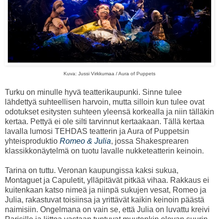
Kuva: Jussi Virkkumaa / Aura of Puppets
Turku on minulle hyvä teatterikaupunki. Sinne tulee
lähdettyä suhteellisen harvoin, mutta silloin kun tulee ovat
odotukset esitysten suhteen yleensä korkealla ja niin tälläkin
kertaa. Pettyä ei ole silti tarvinnut kertaakaan. Tällä kertaa
lavalla lumosi TEHDAS teatterin ja Aura of Puppetsin
yhteisproduktio
Romeo & Julia
, jossa Shakesprearen
klassikkonäytelmä on tuotu lavalle nukketeatterin keinoin.
Tarina on tuttu. Veronan kaupungissa kaksi sukua,
Montaguet ja Capuletit, ylläpitävät pitkää vihaa. Rakkaus ei
kuitenkaan katso nimeä ja niinpä sukujen vesat, Romeo ja
Julia, rakastuvat toisiinsa ja yrittävät kaikin keinoin päästä
naimisiin. Ongelmana on vain se, että Julia on luvattu kreivi