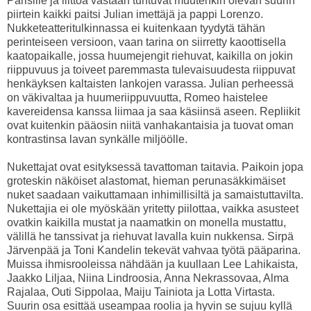
Parisille ja liittoa vastaan tuntuvat muutenkin olevan suurin
piirtein kaikki paitsi Julian imettäjä ja pappi Lorenzo.
Nukketeatteritulkinnassa ei kuitenkaan tyydytä tähän
perinteiseen versioon, vaan tarina on siirretty kaoottisella
kaatopaikalle, jossa huumejengit riehuvat, kaikilla on jokin
riippuvuus ja toiveet paremmasta tulevaisuudesta riippuvat
henkäyksen kaltaisten lankojen varassa. Julian perheessä
on väkivaltaa ja huumeriippuvuutta, Romeo haistelee
kavereidensa kanssa liimaa ja saa käsiinsä aseen. Repliikit
ovat kuitenkin pääosin niitä vanhakantaisia ja tuovat oman
kontrastinsa lavan synkälle miljöölle.
Nukettajat ovat esityksessä tavattoman taitavia. Paikoin jopa
groteskin näköiset alastomat, hieman perunasäkkimäiset
nuket saadaan vaikuttamaan inhimillisiltä ja samaistuttavilta.
Nukettajia ei ole myöskään yritetty piilottaa, vaikka asusteet
ovatkin kaikilla mustat ja naamatkin on monella mustattu,
välillä he tanssivat ja riehuvat lavalla kuin nukkensa. Sirpä
Järvenpää ja Toni Kandelin tekevät vahvaa työtä pääparina.
Muissa ihmisrooleissa nähdään ja kuullaan Lee Lahikaista,
Jaakko Liljaa, Niina Lindroosia, Anna Nekrassovaa, Alma
Rajalaa, Outi Sippolaa, Maiju Tainiota ja Lotta Virtasta.
Suurin osa esittää useampaa roolia ja hyvin se sujuu kyllä