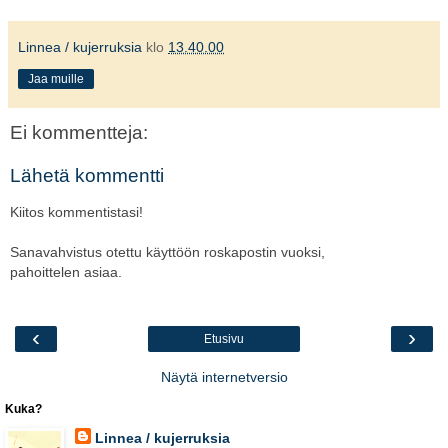
Linnea / kujerruksia
klo
13.40.00
Jaa muille
Ei kommentteja:
Lähetä kommentti
Kiitos kommentistasi!
Sanavahvistus otettu käyttöön roskapostin vuoksi,
pahoittelen asiaa.
‹
›
Etusivu
Näytä internetversio
Kuka?
Linnea / kujerruksia