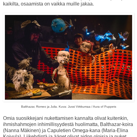
kaikilta, osaamista on vaikka muille jakaa.
Balthazar, Romeo ja Julia. Kuva: Jussi Virkkumaa / Aura of Puppets
Omia suosikkejani nukettamisen kannalta olivat kuitenkin,
ihmishahmojen inhimillisyydestä huolimatta, Balthazar-koira
(Nanna Mäkinen) ja Capuletien Omega-kana (Maria-Elina
Koivula). Liikehdintä ja äänet olivat aidon oloisia ja nuket