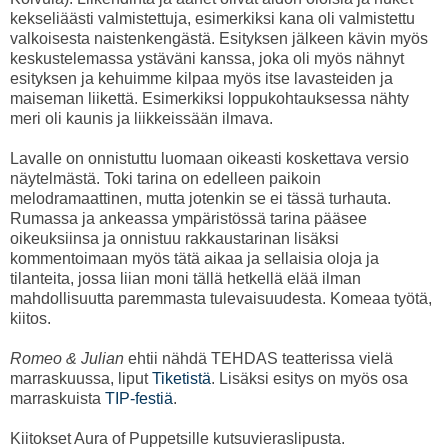
kekseliäästi valmistettuja, esimerkiksi kana oli valmistettu
valkoisesta naistenkengästä. Esityksen jälkeen kävin myös
keskustelemassa ystäväni kanssa, joka oli myös nähnyt
esityksen ja kehuimme kilpaa myös itse lavasteiden ja
maiseman liikettä. Esimerkiksi loppukohtauksessa nähty
meri oli kaunis ja liikkeissään ilmava.
Lavalle on onnistuttu luomaan oikeasti koskettava versio
näytelmästä. Toki tarina on edelleen paikoin
melodramaattinen, mutta jotenkin se ei tässä turhauta.
Rumassa ja ankeassa ympäristössä tarina pääsee
oikeuksiinsa ja onnistuu rakkaustarinan lisäksi
kommentoimaan myös tätä aikaa ja sellaisia oloja ja
tilanteita, jossa liian moni tällä hetkellä elää ilman
mahdollisuutta paremmasta tulevaisuudesta. Komeaa työtä,
kiitos.
Romeo & Julian
ehtii nähdä TEHDAS teatterissa vielä
marraskuussa, liput
Tiketistä
. Lisäksi esitys on myös osa
marraskuista
TIP-festiä
.
Kiitokset Aura of Puppetsille kutsuvieraslipusta.