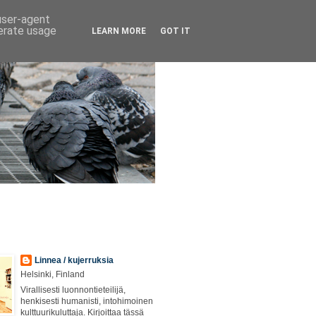
 user-agent
nerate usage
LEARN MORE
GOT IT
Linnea / kujerruksia
Helsinki, Finland
Virallisesti luonnontieteilijä,
henkisesti humanisti, intohimoinen
kulttuurikuluttaja. Kirjoittaa tässä