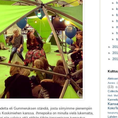
►
h
►
k
►
t
►
h
►
m
►
h
►
t
►
20
►
20
►
20
Kulttu
Aleksant
Aereo
(
(13)
E
Collecti
Heli Mek
Kannelt
Kansal
detta eli Gummeruksen ständiä, josta siirryimme pienempiin
KokoTe
lias Koskimiehen kanssa.
Ihmepoika
on minulla vielä lukematta,
kaupungi
Lahden
i niin valoisa että pitihän tähän tapaamiseen tuppautua