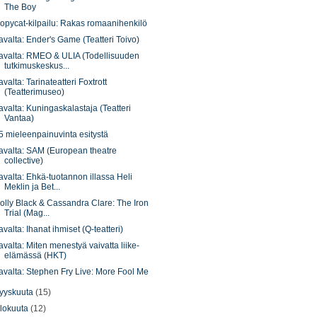
The Boy
opycat-kilpailu: Rakas romaanihenkilö
avalta: Ender's Game (Teatteri Toivo)
avalta: RMEO & ULIA (Todellisuuden
tutkimuskeskus...
avalta: Tarinateatteri Foxtrott
(Teatterimuseo)
avalta: Kuningaskalastaja (Teatteri
Vantaa)
5 mieleenpainuvinta esitystä
avalta: SAM (European theatre
collective)
avalta: Ehkä-tuotannon illassa Heli
Meklin ja Bet...
olly Black & Cassandra Clare: The Iron
Trial (Mag...
avalta: Ihanat ihmiset (Q-teatteri)
avalta: Miten menestyä vaivatta liike-
elämässä (HKT)
avalta: Stephen Fry Live: More Fool Me
yyskuuta
(15)
lokuuta
(12)