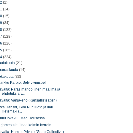
22
(2)
21
(14)
20
(15)
19
(34)
18
(122)
17
(128)
16
(226)
15
(185)
14
(224)
oulukuuta
(21)
arraskuuta
(14)
okakuuta
(33)
arkku Karpio: Selviytymispeli
avalta: Paras mahdollinen maailma ja
ehdotuksia v...
avalta: Vanja-eno (Kansallisteatteri)
lkka Hanski, Ilkka Niiniluoto ja Ilari
Hetemäki (...
ullu lokakuu Mad Housessa
irjamessuhulinaa kolmin kerroin
avalta: Hamlet Private (Gnab Collective)