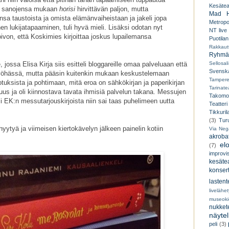
Kesäteat
n sanojensa mukaan
horisi
hirvittävän paljon, mutta
Mad H
ansa taustoista ja omista elämänvaiheistaan ja jakeli jopa
Metropo
n lukijatapaaminen, tuli hyvä mieli. Lisäksi odotan nyt
NT live
ivon, että Koskimies kirjoittaa joskus lupailemansa
Puotilan
Rakkaut
Ryhmät
 jossa Elisa Kirja siis esitteli bloggareille omaa palveluaan että
Sellosali
Svenska
n myöhässä, mutta pääsin kuitenkin mukaan keskustelemaan
Tampere
tuksista ja pohtimaan, mitä eroa on sähkökirjan ja paperikirjan
Tarinatea
suus ja oli kiinnostava tavata ihmisiä palvelun takana. Messujen
Takomo
i EK:n messutarjouskirjoista niin sai taas puhelimeen uutta
Teatteri
Tikkuril
(3)
Tur
ytyä ja viimeisen kiertokävelyn jälkeen painelin kotiin
Via Neg
akroba
el
(7)
improvi
kesätea
konsert
lastent
livelähe
museoki
nukkete
näyte
peli
(3)