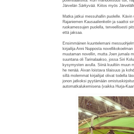
potentiaalisilta. Kun mahdollisuus tuli, n
Järvelän
Särkyvää
. Kiitos myös Järveläl
Matka jatkui messuhallin puolelle. Käv
Rajaniemen
Kausaalienkelin
ja saattoi s
ruokamessujen puolella, terveellisesti pit
että jaksaa.
Ensimmäinen kuuntelemani messuohjelma
kirjailija Anni Nupposta novellikokoelman
muutaman novellin, mutta
Joen jumala
m
suuntana oli Tarinalaakso, jossa Siri Kol
kysymysten avulla. Siinä kuultiin muun m
he nenää. Aivan loistava tilaisuus ja koh
sillä molemmat kirjailijat olivat todella l
jonon jatkoksi pyytämään omistuskirjoitus
automatkalukemisena (vaikka Hurja-Kaarlon