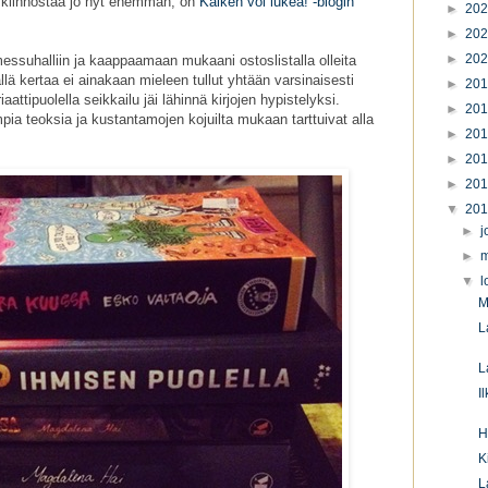
 kiinnostaa jo nyt enemmän, on
Kaiken voi lukea! -blogin
►
20
►
20
►
20
messuhalliin ja kaappaamaan mukaani ostoslistalla olleita
llä kertaa ei ainakaan mieleen tullut yhtään varsinaisesti
►
20
attipuolella seikkailu jäi lähinnä kirjojen hypistelyksi.
►
20
ia teoksia ja kustantamojen kojuilta mukaan tarttuivat alla
►
20
►
20
►
20
▼
20
►
j
►
m
▼
l
M
L
L
I
H
K
L