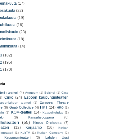
einäkuuta
(17)
esäkuuta
(22)
oukokuuta
(19)
uhtikuuta
(16)
aaliskuuta
(23)
elmikuuta
(18)
ammikuuta
(14)
13
(182)
12
(195)
11
(170)
uria
erin teatteri
(4)
Ateneum
(1)
Bolshoi
(1)
Circo
Cirko
(24)
Espoon kaupunginteatteri
2)
European Theatre
spoonlahden teatteri
(1)
HKT
(24)
ve
(8)
Gnab Collective
(4)
HRO
(1)
KOM-teatteri
(14)
lin
(1)
Kaapelitehdas
(1)
alo
(8)
Kansallisooppera
(8)
listeatteri
(55)
Kinetic Orchestra
(7)
atteri
(12)
Korjaamo
(16)
Kotkan
nteatteri
(1)
KultTV
(1)
Kuriton Company
(2)
 Kaupunginteatteri
(3)
Lahden Uusi