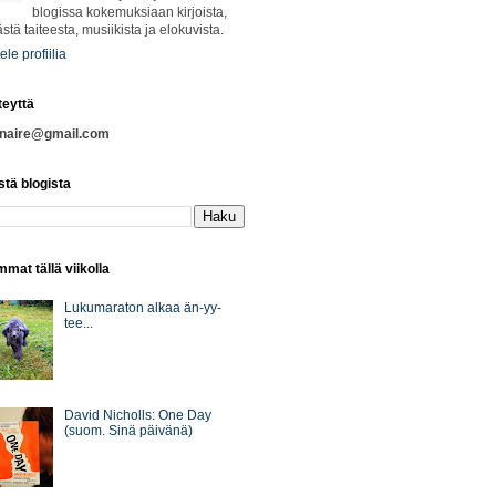
blogissa kokemuksiaan kirjoista,
ästä taiteesta, musiikista ja elokuvista.
ele profiilia
teyttä
nnaire@gmail.com
stä blogista
mat tällä viikolla
Lukumaraton alkaa än-yy-
tee...
David Nicholls: One Day
(suom. Sinä päivänä)