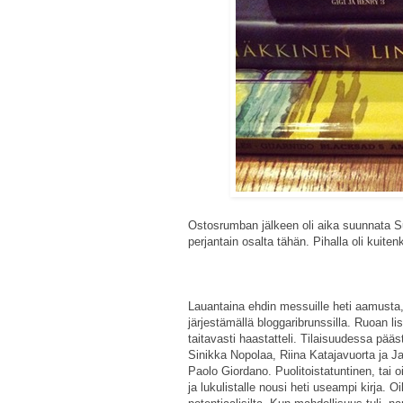
Ostosrumban jälkeen oli aika suunnata 
perjantain osalta tähän. Pihalla oli kuite
Lauantaina ehdin messuille heti aamust
järjestämällä bloggaribrunssilla. Ruoan lis
taitavasti haastatteli. Tilaisuudessa pääst
Sinikka Nopolaa, Riina Katajavuorta ja Ja
Paolo Giordano. Puolitoistatuntinen, tai o
ja lukulistalle nousi heti useampi kirja. Oi