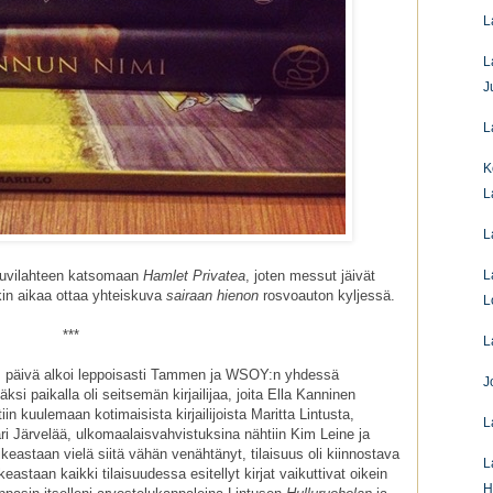
L
L
J
L
K
L
L
Suvilahteen katsomaan
Hamlet Privatea
, joten messut jäivät
L
nkin aikaa ottaa yhteiskuva
sairaan hienon
rosvoauton kyljessä.
L
***
L
a, päivä alkoi leppoisasti Tammen ja WSOY:n yhdessä
J
äksi paikalla oli seitsemän kirjailijaa, joita Ella Kanninen
iin kuulemaan kotimaisista kirjailijoista Maritta Lintusta,
L
ri Järvelää, ulkomaalaisvahvistuksina nähtiin Kim Leine ja
ikeastaan vielä siitä vähän venähtänyt, tilaisuus oli kiinnostava
L
keastaan kaikki tilaisuudessa esitellyt kirjat vaikuttivat oikein
H