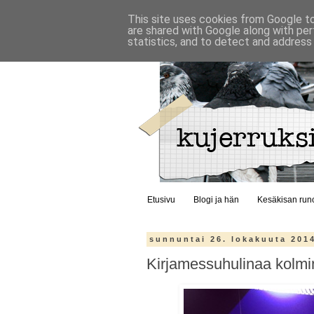
This site uses cookies from Google to 
are shared with Google along with per
statistics, and to detect and address
Etusivu
Blogi ja hän
Kesäkisan run
sunnuntai 26. lokakuuta 201
Kirjamessuhulinaa kolmi