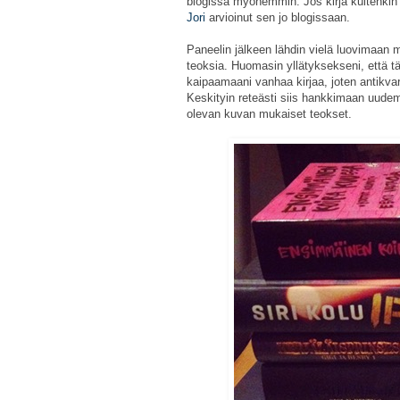
blogissa myöhemmin. Jos kirja kuitenkin
Jori
arvioinut sen jo blogissaan.
Paneelin jälkeen lähdin vielä luovimaan 
teoksia. Huomasin yllätyksekseni, että tä
kaipaamaani vanhaa kirjaa, joten antikvaria
Keskityin reteästi siis hankkimaan uudemp
olevan kuvan mukaiset teokset.