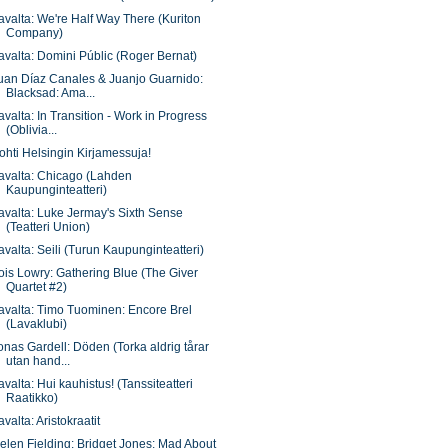
avalta: We're Half Way There (Kuriton
Company)
avalta: Domini Públic (Roger Bernat)
uan Díaz Canales & Juanjo Guarnido:
Blacksad: Ama...
avalta: In Transition - Work in Progress
(Oblivia...
ohti Helsingin Kirjamessuja!
avalta: Chicago (Lahden
Kaupunginteatteri)
avalta: Luke Jermay's Sixth Sense
(Teatteri Union)
avalta: Seili (Turun Kaupunginteatteri)
ois Lowry: Gathering Blue (The Giver
Quartet #2)
avalta: Timo Tuominen: Encore Brel
(Lavaklubi)
onas Gardell: Döden (Torka aldrig tårar
utan hand...
avalta: Hui kauhistus! (Tanssiteatteri
Raatikko)
avalta: Aristokraatit
elen Fielding: Bridget Jones: Mad About