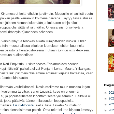
irjamessut koitti vihdoin ja viimein. Messuille oli auliisti suotu
in paikan päällä kerrankin kolmena päivänä. Täytyy tässä alussa
in jälkeen hieman iskemään ja kukkaron pohja alkoi
ppua olisi jättänyt silti väliin. Ohessa siis rönsyilevä ja
ortti (kännykkä)kuvineen päivineen.
 varsin lyhyt ja tehokas aikataulurajoitteiden vuoksi. Ehdin
a tein messuhallissa pikaisen kierroksen ehtien kuunnella
sen osastolta heräteostoksena mukaani
Linnun nimi
-teoksen.
varattuun auditoriotilaan.
n Kari Enqvistin uusinta teosta
Ensimmäinen sekunti
ukupiiriläisinä" paikalla olivat Penjami Lehto, Maaria Ylikangas,
naista lukupiirimeininkiä emme ehtineet kirjasta harrastaa, vaan
ä facebookin kautta.
Blogia
sa yllättävän vauhdikkaasti. Keskustelimme muun muassa kirjan
Ei kuulemma tarvitse, sanoi Enqvist, kyse on enemmän
►
20
ei) ja populaaritieteen kirjoittamisesta yleisemmin. Paikalla oli
►
20
eä, jotka pääsivät ääneen tilaisuuden loppupuolella.
►
20
imerkiksi
Luutii-blogista
, siellä Tiina Käkelä-Puumala on
stelun olennaisimmat pointit. Oma tekstini itse kirjasta ilmestyy
►
20