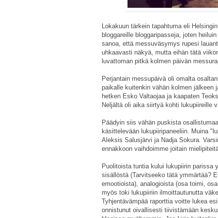
Lokakuun tärkein tapahtuma eli Helsingin K
bloggareille bloggaripasseja, joten heilu
sanoa, että messuväsymys rupesi lauanta
uhkaavasti näkyä, mutta eihän tätä viikonlo
luvattoman pitkä kolmen päivän messurap
Perjantain messupäivä oli omalta osaltani
paikalle kuitenkin vähän kolmen jälkeen j
hetken Esko Valtaojaa ja kaapaten Teok
Neljältä oli aika siirtyä kohti lukupiireille 
Päädyin siis vähän puskista osallistumaa
käsittelevään lukupiiripaneeliin. Muina "l
Aleksis Salusjärvi ja Nadja Sokura. Varsi
ennakkoon vaihdoimme joitain mielipiteit
Puolitoista tuntia kului lukupiirin paris
sisällöstä (Tarvitseeko tätä ymmärtää? 
emootioista), analogioista (osa toimi, osa 
myös toki lukupiiriin ilmoittautunutta väk
Tyhjentävämpää raporttia voitte lukea es
onnistunut oivallisesti tiivistämään kesku