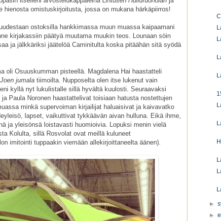
appasin itselleni arvostelukappaleina Lintusen
Hulluruoholan
ja
le hienosta omistuskirjoitusta, jossa on mukana härkäpiirros!
C
in uudestaan ostoksilla hankkimassa muun muassa kaipaamani
L
inne kirjakassiin päätyä muutama muukin teos. Lounaan söin
L
saa ja jälkkäriksi jäätelöä Caminitulta koska pitäähän sitä syödä
L
 oli Osuuskumman pisteellä. Magdalena Hai haastatteli
L
Joen jumala
tiimoilta. Nupposelta olen itse lukenut vain
eni kyllä nyt lukulistalle sillä hyvältä kuulosti. Seuraavaksi
1
u ja Paula Noronen haastattelivat toisiaan hatusta nostettujen
L
uassa minkä supervoiman kirjailijat haluaisivat ja kaivavatko
deyleisö, lapset, vaikuttivat tykkäävän aivan hulluna. Eikä ihme,
L
äsnä ja yleisönsä loistavasti huomioivia. Lopuksi menin vielä
ta Kolulta, sillä Rosvolat ovat meillä kuluneet
H
 imitointi tuppaakin viemään allekirjoittaneelta äänen).
L
L
L
►
s
►
e