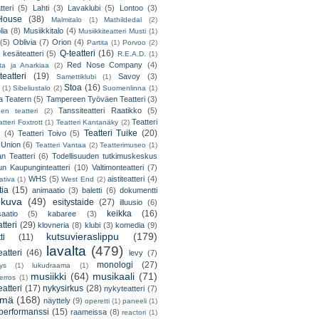
teri
(5)
Lahti
(3)
Lavaklubi
(5)
Lontoo
(3)
ouse
(38)
Malmitalo
(1)
Mathildedal
(2)
lia
(8)
Musiikkitalo
(4)
Musiikkiteatteri Musti
(1)
(5)
Oblivia
(7)
Orion
(4)
Partita
(1)
Porvoo
(2)
Q-teatteri
(16)
 kesäteatteri
(5)
R.E.A.D.
(1)
Red Nose Company
(4)
ta ja Anarkiaa
(2)
eatteri
(19)
Savoy
(3)
Samettiklubi
(1)
Stoa
(16)
(1)
Sibeliustalo
(2)
Suomenlinna
(1)
 Teatern
(5)
Tampereen Työväen Teatteri
(3)
Tanssiteatteri Raatikko
(5)
en teatteri
(2)
Teatteri
tteri Foxtrott
(1)
Teatteri Kantanäky
(2)
Teatteri Tuike
(20)
(4)
Teatteri Toivo
(5)
 Union
(6)
Teatteri Vantaa
(2)
Teatterimuseo
(1)
an Teatteri
(6)
Todellisuuden tutkimuskeskus
un Kaupunginteatteri
(10)
Valtimonteatteri
(7)
WHS
(5)
aistiteatteri
(4)
ativa
(1)
West End
(2)
tia
(15)
animaatio
(3)
baletti
(6)
dokumentti
okuva
(49)
esitystaide
(27)
illuusio
(6)
keikka
(16)
saatio
(5)
kabaree
(3)
tteri
(29)
klovneria
(8)
klubi
(3)
komedia
(9)
kutsuvieraslippu
(179)
ti
(11)
lavalta
(479)
eatteri
(46)
levy
(7)
monologi
(27)
tys
(1)
lukudraama
(1)
musiikki
(64)
musikaali
(71)
erros
(1)
atteri
(17)
nykysirkus
(28)
nykyteatteri
(7)
lmä
(168)
näyttely
(9)
operetti
(1)
paneeli
(1)
performanssi
(15)
raameissa
(8)
reactori
(1)