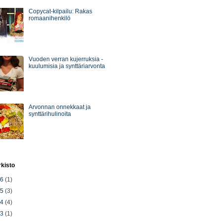
Copycat-kilpailu: Rakas
romaanihenkilö
Vuoden verran kujerruksia -
kuulumisia ja synttäriarvonta
Arvonnan onnekkaat ja
synttärihulinoita
rkisto
26
(1)
25
(3)
24
(4)
23
(1)