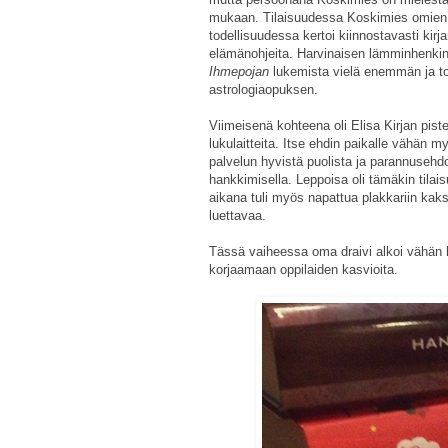
mukaan. Tilaisuudessa Koskimies omie
todellisuudessa kertoi kiinnostavasti kirj
elämänohjeita. Harvinaisen lämminhenkine
Ihmepojan
lukemista vielä enemmän ja to
astrologiaopuksen.
Viimeisenä kohteena oli Elisa Kirjan piste,
lukulaitteita. Itse ehdin paikalle vähä
palvelun hyvistä puolista ja parannusehdo
hankkimisella. Leppoisa oli tämäkin tilai
aikana tuli myös napattua plakkariin kaks
luettavaa.
Tässä vaiheessa oma draivi alkoi vähän hy
korjaamaan oppilaiden kasvioita.