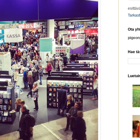
esittäv
Tarkast
Ota yh
pigeo
Hae tä
Luetuim