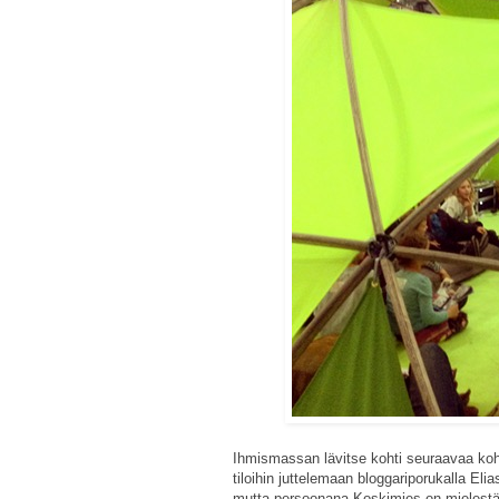
Ihmismassan lävitse kohti seuraavaa koh
tiloihin juttelemaan bloggariporukalla E
mutta persoonana Koskimies on mielestän