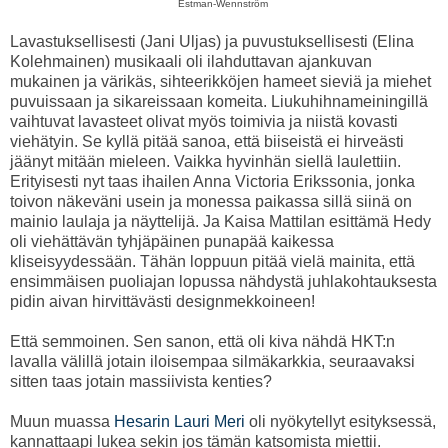
Estman-Wennström
Lavastuksellisesti (Jani Uljas) ja puvustuksellisesti (Elina
Kolehmainen) musikaali oli ilahduttavan ajankuvan
mukainen ja värikäs, sihteerikköjen hameet sieviä ja miehet
puvuissaan ja sikareissaan komeita. Liukuhihnameiningillä
vaihtuvat lavasteet olivat myös toimivia ja niistä kovasti
viehätyin. Se kyllä pitää sanoa, että biiseistä ei hirveästi
jäänyt mitään mieleen. Vaikka hyvinhän siellä laulettiin.
Erityisesti nyt taas ihailen Anna Victoria Erikssonia, jonka
toivon näkeväni usein ja monessa paikassa sillä siinä on
mainio laulaja ja näyttelijä. Ja Kaisa Mattilan esittämä Hedy
oli viehättävän tyhjäpäinen punapää kaikessa
kliseisyydessään. Tähän loppuun pitää vielä mainita, että
ensimmäisen puoliajan lopussa nähdystä juhlakohtauksesta
pidin aivan hirvittävästi designmekkoineen!
Että semmoinen. Sen sanon, että oli kiva nähdä HKT:n
lavalla välillä jotain iloisempaa silmäkarkkia, seuraavaksi
sitten taas jotain massiivista kenties?
Muun muassa
Hesarin Lauri Meri
oli nyökytellyt esityksessä,
kannattaapi lukea sekin jos tämän katsomista miettii.