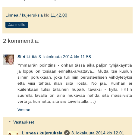
Linnea / kujerruksia
klo
11.42.00
Jaa muille
2 kommenttia:
Siiri Liitiä
3. lokakuuta 2014 klo 11.58
Ymmärrän pointtinsi - onhan tässä aika paljon tyhjäkäyntiä
ja loppu on tosiaan ennalta-arvattava... Mutta itse kuulun
siihen porukkaan, joka tuli niin perusteellisen viihdytetyksi
että viisi tähteä ihan siitä ilosta. No jaa. Kunhan ei
kuitenkaan tulisi tällainen hupailu tavaksi - kyllä HKT:n
suurella lavalla on aina mukavaa nähdä sitä massiivista
verta ja hurmetta, sitä siis toivelistalla... ;)
Vastaa
Vastaukset
Linnea / kujerruksia
3. lokakuuta 2014 klo 12.01