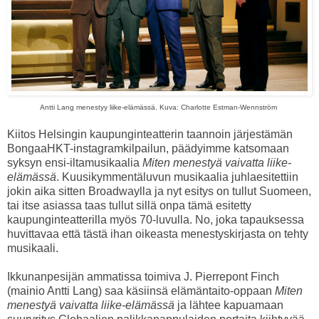
Antti Lang menestyy liike-elämässä. Kuva: Charlotte Estman-Wennström
Kiitos Helsingin kaupunginteatterin taannoin järjestämän
BongaaHKT-instagramkilpailun, päädyimme katsomaan
syksyn ensi-iltamusikaalia
Miten menestyä vaivatta liike-
elämässä
. Kuusikymmentäluvun musikaalia juhlaesitettiin
jokin aika sitten Broadwaylla ja nyt esitys on tullut Suomeen,
tai itse asiassa taas tullut sillä onpa tämä esitetty
kaupunginteatterilla myös 70-luvulla. No, joka tapauksessa
huvittavaa että tästä ihan oikeasta menestyskirjasta on tehty
musikaali.
Ikkunanpesijän ammatissa toimiva J. Pierrepont Finch
(mainio Antti Lang) saa käsiinsä elämäntaito-oppaan
Miten
menestyä vaivatta liike-elämässä
ja lähtee kapuamaan