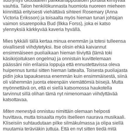
suuryritys Globaalien palikkanappulaiden portaita kiihtyvää
vauhtia. Talon henkilökunnasta huomiota nuoreen mieheen
kiinnittää erityisesti viehättävä sihteeri Rosemary (Anna
Victoria Eriksson) ja toisaalta myös hieman tunari johtajan
vaimon sisarenpoika Bud (Ilkka Forss), joka ei katso
ylennyksiä kärkkyvää kaveria hyvällä.
Mies tykkäili tällä kertaa minua enemmän ja totesi tulleensa
oivallisesti viihdytetyksi. Itse olisin ehkä kaivannut
ensimmäiseen puoliaikaan hieman tiiviyttä (tämä toki
käsikirjoituksen ongelma) ja onnistuin kuvittelemaan
päässäni niin erilaisia loppuja että ennustettavissa oleva
huipennus tuntui sitten hieman lattealta. Toisesta puoliajasta
pidin joka tapauksessa enemmän kuin ensimmäisestä, siinä
oli vähemmän juonta eteenpäin viemättömiä biisejä. Mutta
myönnettävä on, että ei siellä katsomossa haukotella
tarvinnut sillä olihan tämä nyt nimenomaan viihdyttävää
katsottavaa.
Miten menestyä
onnistuu nimittäin olemaan helposti
huvittava, mutta toisaalta myös itselleen naurava musikaali.
Kliseisiin suhtaudutaan pilke silmäkulmassa ja olipa siellä
muutamia teräviäkin juttuja. Että en nyt sitten tiedä mitä