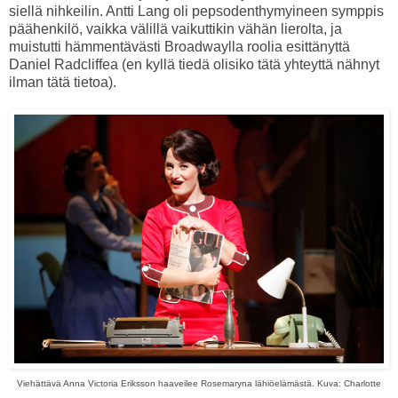
siellä nihkeilin. Antti Lang oli pepsodenthymyineen symppis
päähenkilö, vaikka välillä vaikuttikin vähän lierolta, ja
muistutti hämmentävästi Broadwaylla roolia esittänyttä
Daniel Radcliffea (en kyllä tiedä olisiko tätä yhteyttä nähnyt
ilman tätä tietoa).
Viehättävä Anna Victoria Eriksson haaveilee Rosemaryna lähiöelämästä.
Kuva: Charlotte