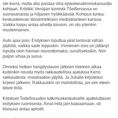
ole kovia, mutta alta paistaa viha epäoikeudenmukaisuutta
kohtaan. Kritiikki Venäjän toimista Tšetšeniassa on
suorasanaista ja hiljaisen hyökkäävää. Kohtaus tuntuu
keskustelevan tämänhetkisen mediatilanteen kanssa.
Vaikka loppu antaa aihetta toivoon, on olo jotenkin
mustelmainen.
Auto ajaa pois. Esityksen loputtua jalat tuntuvat vähän
jäykiltä, vaikka sade loppuikin. Viimeinen osio on jättänyt
lopulta olon hieman neuvottomaksi, surulliseksikin. Niin
paljon vihaa ja surua.
Onneksi hetken hengitystauon jälkeen mieleen alkaa
kuitenkin nousta myös rakkaudellisia ajatuksia Kerro
rakkaudesta -installaation jäljiltä. Ja Julialle kirjoitetun
kirjeen jälkeen. Rakkauskin on mahdollista, jos sen eteen
tekee töitä.
Kiitokset Todellisuuden tutkimuskeskukselle ajatteluttavan
esityksen luomisesta. Ainut mitä jäin kaipaamaan, oli
tilaisuus antaa aplodit.