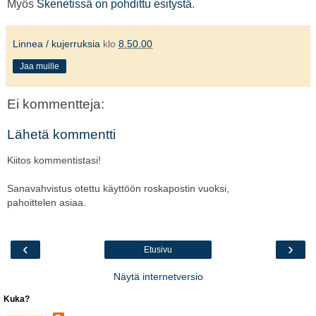
Myös
Skenetissä on pohdittu esitystä
.
Linnea / kujerruksia
klo
8.50.00
Jaa muille
Ei kommentteja:
Lähetä kommentti
Kiitos kommentistasi!
Sanavahvistus otettu käyttöön roskapostin vuoksi,
pahoittelen asiaa.
‹
›
Etusivu
Näytä internetversio
Kuka?