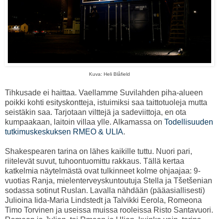
Kuva: Heli Blåfield
Tihkusade ei haittaa. Vaellamme Suvilahden piha-alueen
poikki kohti esityskontteja, istuimiksi saa taittotuoleja mutta
seistäkin saa. Tarjotaan vilttejä ja sadeviittoja, en ota
kumpaakaan, laitoin villaa ylle. Alkamassa on
Todellisuuden
tutkimuskeskuksen RMEO & ULIA
.
Shakespearen tarina on lähes kaikille tuttu. Nuori pari,
riitelevät suvut, tuhoontuomittu rakkaus. Tällä kertaa
katkelmia näytelmästä ovat tulkinneet kolme ohjaajaa: 9-
vuotias Ranja, mielenterveyskuntoutuja Stella ja Tšetšenian
sodassa sotinut Ruslan. Lavalla nähdään (pääasiallisesti)
Julioina Iida-Maria Lindstedt ja Talvikki Eerola, Romeona
Timo Torvinen ja useissa muissa rooleissa Risto Santavuori.