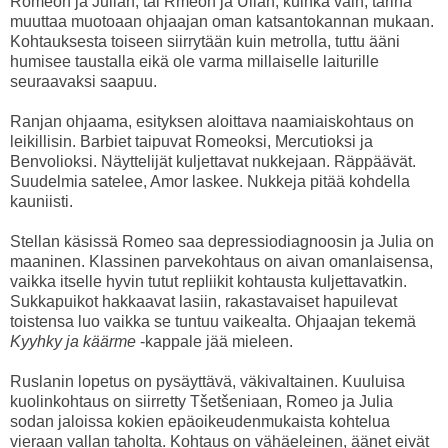
Romeon ja Julian, tai Rmeon ja Ulian, kuinka vain, tarina
muuttaa muotoaan ohjaajan oman katsantokannan mukaan.
Kohtauksesta toiseen siirrytään kuin metrolla, tuttu ääni
humisee taustalla eikä ole varma millaiselle laiturille
seuraavaksi saapuu.
Ranjan ohjaama, esityksen aloittava naamiaiskohtaus on
leikillisin. Barbiet taipuvat Romeoksi, Mercutioksi ja
Benvolioksi. Näyttelijät kuljettavat nukkejaan. Räppäävät.
Suudelmia satelee, Amor laskee. Nukkeja pitää kohdella
kauniisti.
Stellan käsissä Romeo saa depressiodiagnoosin ja Julia on
maaninen. Klassinen parvekohtaus on aivan omanlaisensa,
vaikka itselle hyvin tutut repliikit kohtausta kuljettavatkin.
Sukkapuikot hakkaavat lasiin, rakastavaiset hapuilevat
toistensa luo vaikka se tuntuu vaikealta. Ohjaajan tekemä
Kyyhky ja käärme
-kappale jää mieleen.
Ruslanin lopetus on pysäyttävä, väkivaltainen. Kuuluisa
kuolinkohtaus on siirretty Tšetšeniaan, Romeo ja Julia
sodan jaloissa kokien epäoikeudenmukaista kohtelua
vieraan vallan taholta. Kohtaus on vähäeleinen, äänet eivät