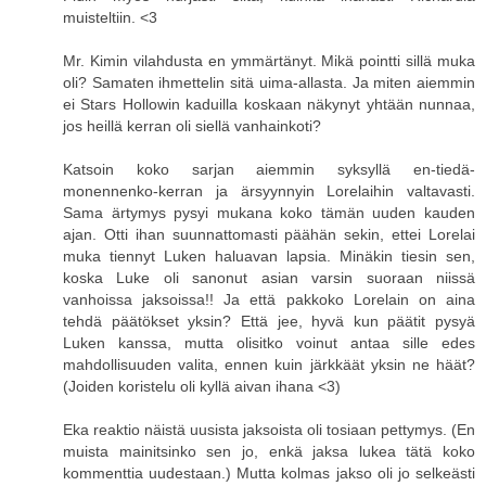
muisteltiin. <3
Mr. Kimin vilahdusta en ymmärtänyt. Mikä pointti sillä muka
oli? Samaten ihmettelin sitä uima-allasta. Ja miten aiemmin
ei Stars Hollowin kaduilla koskaan näkynyt yhtään nunnaa,
jos heillä kerran oli siellä vanhainkoti?
Katsoin koko sarjan aiemmin syksyllä en-tiedä-
monennenko-kerran ja ärsyynnyin Lorelaihin valtavasti.
Sama ärtymys pysyi mukana koko tämän uuden kauden
ajan. Otti ihan suunnattomasti päähän sekin, ettei Lorelai
muka tiennyt Luken haluavan lapsia. Minäkin tiesin sen,
koska Luke oli sanonut asian varsin suoraan niissä
vanhoissa jaksoissa!! Ja että pakkoko Lorelain on aina
tehdä päätökset yksin? Että jee, hyvä kun päätit pysyä
Luken kanssa, mutta olisitko voinut antaa sille edes
mahdollisuuden valita, ennen kuin järkkäät yksin ne häät?
(Joiden koristelu oli kyllä aivan ihana <3)
Eka reaktio näistä uusista jaksoista oli tosiaan pettymys. (En
muista mainitsinko sen jo, enkä jaksa lukea tätä koko
kommenttia uudestaan.) Mutta kolmas jakso oli jo selkeästi