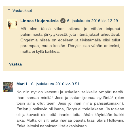
Vastaukset
Linnea / kujerruksia
6. joulukuuta 2016 klo 12.29
Mä olen tässä viikon aikana jo vähän toipunut
pahimmasta järkytyksestä, jota nämä jaksot aiheuttivat.
Ongelmia niissä on edelleen ja tiivistämällä olisi tullut
parempaa, mutta kestän. Rorykin saa vähän anteeksi,
mutta ei kyllä kaikkea.
Vastaa
Mari L.
6. joulukuuta 2016 klo 9.51
No niin nyt on katsottu ja uskallan seikkailla ympäri nettiä.
Ihan samaa mieltä! Jess ja satamiljoonaa sydäntä! (olen
tosin aina ollut team Jess jo ihan niinä pahisaikoinakin).
Emilyn juonikuvio oli ihana, Roryn ei todellakaan. Ja tosiaan
oli jatkuvasti olo, että ihanko totta tähän käytetään kaikki
aika. Mutta oli silti aika ihanaa päästä taas Stars Hollowiin.
Enkä laittaisi pahakseni lisäjaksojakaan.