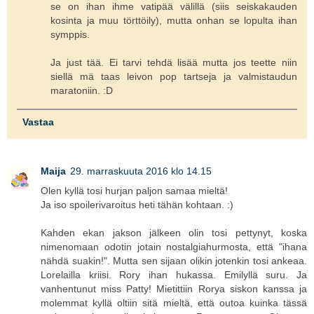
se on ihan ihme vatipää välillä (siis seiskakauden
kosinta ja muu törttöily), mutta onhan se lopulta ihan
symppis.
Ja just tää. Ei tarvi tehdä lisää mutta jos teette niin
siellä mä taas leivon pop tartseja ja valmistaudun
maratoniin. :D
Vastaa
Maija
29. marraskuuta 2016 klo 14.15
Olen kyllä tosi hurjan paljon samaa mieltä!
Ja iso spoilerivaroitus heti tähän kohtaan. :)
Kahden ekan jakson jälkeen olin tosi pettynyt, koska
nimenomaan odotin jotain nostalgiahurmosta, että "ihana
nähdä suakin!". Mutta sen sijaan olikin jotenkin tosi ankeaa.
Lorelailla kriisi. Rory ihan hukassa. Emilyllä suru. Ja
vanhentunut miss Patty! Mietittiin Rorya siskon kanssa ja
molemmat kyllä oltiin sitä mieltä, että outoa kuinka tässä