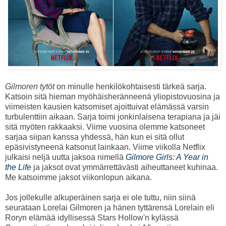
Gilmoren tytöt
on minulle henkilökohtaisesti tärkeä sarja.
Katsoin sitä hieman myöhäisheränneenä yliopistovuosina ja
viimeisten kausien katsomiset ajoittuivat elämässä varsin
turbulenttiin aikaan. Sarja toimi jonkinlaisena terapiana ja jäi
sitä myöten rakkaaksi. Viime vuosina olemme katsoneet
sarjaa siipan kanssa yhdessä, hän kun ei sitä ollut
epäsivistyneenä katsonut lainkaan. Viime viikolla Netflix
julkaisi neljä uutta jaksoa nimellä
Gilmore Girls: A Year in
the Life
ja jaksot ovat ymmärrettävästi aiheuttaneet kuhinaa.
Me katsoimme jaksot viikonlopun aikana.
Jos jollekulle alkuperäinen sarja ei ole tuttu, niin siinä
seurataan Lorelai Gilmoren ja hänen tyttärensä Lorelain eli
Roryn elämää idyllisessä Stars Hollow'n kylässä