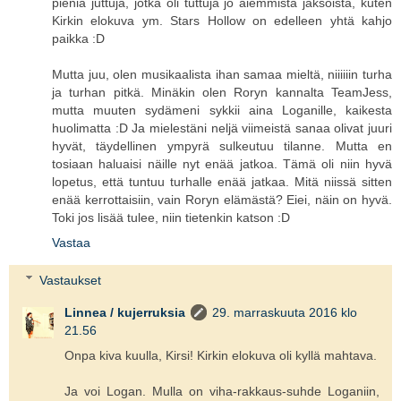
pieniä juttuja, jotka oli tuttuja jo aiemmista jaksoista, kuten
Kirkin elokuva ym. Stars Hollow on edelleen yhtä kahjo
paikka :D
Mutta juu, olen musikaalista ihan samaa mieltä, niiiiiin turha
ja turhan pitkä. Minäkin olen Roryn kannalta TeamJess,
mutta muuten sydämeni sykkii aina Loganille, kaikesta
huolimatta :D Ja mielestäni neljä viimeistä sanaa olivat juuri
hyvät, täydellinen ympyrä sulkeutuu tilanne. Mutta en
tosiaan haluaisi näille nyt enää jatkoa. Tämä oli niin hyvä
lopetus, että tuntuu turhalle enää jatkaa. Mitä niissä sitten
enää kerrottaisiin, vain Roryn elämästä? Eiei, näin on hyvä.
Toki jos lisää tulee, niin tietenkin katson :D
Vastaa
Vastaukset
Linnea / kujerruksia
29. marraskuuta 2016 klo
21.56
Onpa kiva kuulla, Kirsi! Kirkin elokuva oli kyllä mahtava.
Ja voi Logan. Mulla on viha-rakkaus-suhde Loganiin,