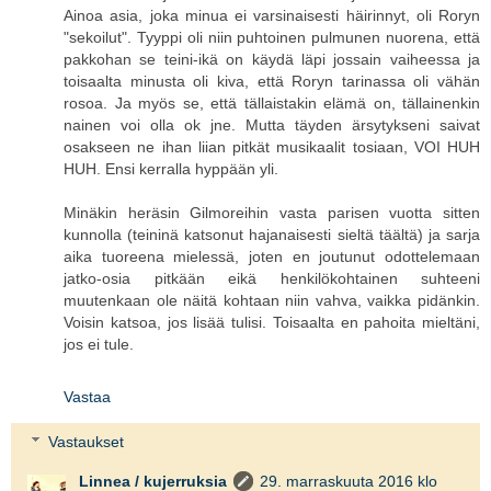
Ainoa asia, joka minua ei varsinaisesti häirinnyt, oli Roryn
"sekoilut". Tyyppi oli niin puhtoinen pulmunen nuorena, että
pakkohan se teini-ikä on käydä läpi jossain vaiheessa ja
toisaalta minusta oli kiva, että Roryn tarinassa oli vähän
rosoa. Ja myös se, että tällaistakin elämä on, tällainenkin
nainen voi olla ok jne. Mutta täyden ärsytykseni saivat
osakseen ne ihan liian pitkät musikaalit tosiaan, VOI HUH
HUH. Ensi kerralla hyppään yli.
Minäkin heräsin Gilmoreihin vasta parisen vuotta sitten
kunnolla (teininä katsonut hajanaisesti sieltä täältä) ja sarja
aika tuoreena mielessä, joten en joutunut odottelemaan
jatko-osia pitkään eikä henkilökohtainen suhteeni
muutenkaan ole näitä kohtaan niin vahva, vaikka pidänkin.
Voisin katsoa, jos lisää tulisi. Toisaalta en pahoita mieltäni,
jos ei tule.
Vastaa
Vastaukset
Linnea / kujerruksia
29. marraskuuta 2016 klo