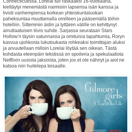
Connecticutissa. Lorelai tuli raskaaksi 16-vuotiaana,
kieltäytyi menemästä naimisiin lapsensa isän kanssa ja
livisti vanhempiensa korkean yhteiskuntaluokan
paheksuntaa muuttamalla omilleen ja pääsemällä töihin
hotelliin. Sittemmin äidin ja tyttären välille on kehittynyt
ainutlaatuisen tiivis suhde. Sarjassa seurataan Stars
Hollow'n täysin satunnaisia ja omituisia tapahtumia, Roryn
kasvua ujohkosta lukutoukasta rohkeaksi toimittajan aluksi
ja arvuutellaan milloin Lorelai löytää sen oikean. Tästä
kohdasta eteenpäin tekstissä on spoileria ja spekulaatiota
Netflixin uusista jaksoista, joten jos et ole nähnyt ja aiot ne
katsoa niin huitelepa toisaalle.