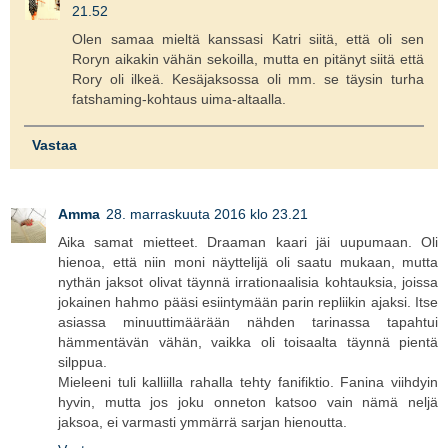
21.52
Olen samaa mieltä kanssasi Katri siitä, että oli sen
Roryn aikakin vähän sekoilla, mutta en pitänyt siitä että
Rory oli ilkeä. Kesäjaksossa oli mm. se täysin turha
fatshaming-kohtaus uima-altaalla.
Vastaa
Amma
28. marraskuuta 2016 klo 23.21
Aika samat mietteet. Draaman kaari jäi uupumaan. Oli
hienoa, että niin moni näyttelijä oli saatu mukaan, mutta
nythän jaksot olivat täynnä irrationaalisia kohtauksia, joissa
jokainen hahmo pääsi esiintymään parin repliikin ajaksi. Itse
asiassa minuuttimäärään nähden tarinassa tapahtui
hämmentävän vähän, vaikka oli toisaalta täynnä pientä
silppua.
Mieleeni tuli kalliilla rahalla tehty fanifiktio. Fanina viihdyin
hyvin, mutta jos joku onneton katsoo vain nämä neljä
jaksoa, ei varmasti ymmärrä sarjan hienoutta.