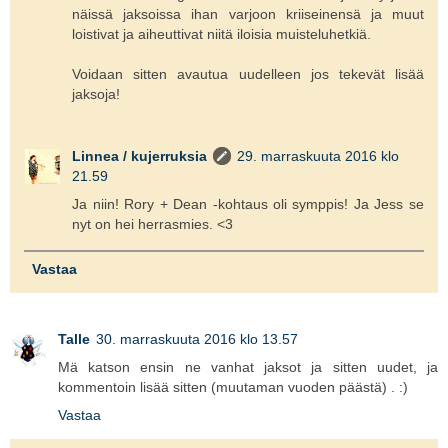
näissä jaksoissa ihan varjoon kriiseinensä ja muut
loistivat ja aiheuttivat niitä iloisia muisteluhetkiä.
Voidaan sitten avautua uudelleen jos tekevät lisää
jaksoja!
Linnea / kujerruksia
29. marraskuuta 2016 klo
21.59
Ja niin! Rory + Dean -kohtaus oli symppis! Ja Jess se
nyt on hei herrasmies. <3
Vastaa
Talle
30. marraskuuta 2016 klo 13.57
Mä katson ensin ne vanhat jaksot ja sitten uudet, ja
kommentoin lisää sitten (muutaman vuoden päästä) . :)
Vastaa