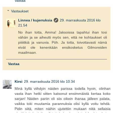
Vastaa
Vastaukset
Linnea / kujerruksia
29. marraskuuta 2016 klo
21.54
No ihan totta, Amma! Jaksoissa tapahtui ihan tosi
vähän ja se aiheutti myös sen, että ne kohtaukset oli
piiiiitkiä ja vanuvia. Pöh. Ja totta, toivottavasti nämä
eivät ole kenenkään ensikosketus Gilmoreiden
maailmaan.
Vastaa
Kirsi
29. marraskuuta 2016 klo 10.34
Minä kyllä viihdyin näiden parissa todella hyvin, olinhan
vasta ihan hetki sitten katsonut ensimmäistä kertaa koko
sarjan! Näiden pariin oli siis oikein ihanaa jälleen palata,
vaikka toki muutamia parannuksia olisi kyllä voitu tehdä.
Pidin siitä, miten näihin ujutettiin mukaan niitä sellaisia