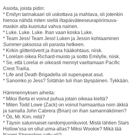
Asioita, joista pidin:
* Emilyn tarinakaari oli uskottava ja mahtava, oli jotenkin
hienoa nähdä miten sieltä iltapäiväteeseurapiirirouva-
maskin alta kuoriutui vahva nainen.
* Luke. Luke. Luke. Ihan vaan koska Luke.
* Team Jess! Team Jess! Luken ja Jessin kohtaaminen
Summer
-jaksossa oli parasta hetkeen.
* Kirkin glitteriöverit ja ihana hääkohtaus, niisk.
* Lorelain oikea Richard-muisto ja soitto Emilylle, niisk.
* Se, että Lorelai ei oikeasti mennyt vaeltamaan Pacific
Crest Trailia.
* Life and Death Brigadella oli superupeat asut.
* Sanoinko jo Jess? Siitähän tuli ihan täyspäinen. Tykkään.
Hämmennyksen aiheita:
* Miksi Berta ei voinut puhua jotain oikeaa kieltä?
* Miten Todd Lowe (Zack) on voinut harmaantua noin äkkiä
ja samalla John Cabrera (Brian) on ihan samannäköinen?
* Öö, Mr. Kim. mitä?
* Täysin satunnaiset randomjuonikuviot. Mistä lähtien Stars
Hollow'ssa on ollut uima-allas? Miksi Wookie? Mikä tää
Naomi Shropshire-juttu oli?