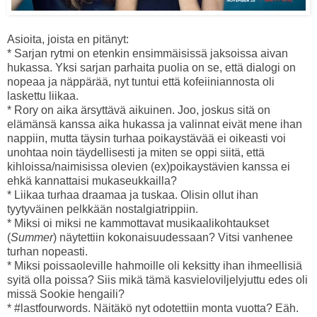
Asioita, joista en pitänyt:
* Sarjan rytmi on etenkin ensimmäisissä jaksoissa aivan
hukassa. Yksi sarjan parhaita puolia on se, että dialogi on
nopeaa ja näppärää, nyt tuntui että kofeiiniannosta oli
laskettu liikaa.
* Rory on aika ärsyttävä aikuinen. Joo, joskus sitä on
elämänsä kanssa aika hukassa ja valinnat eivät mene ihan
nappiin, mutta täysin turhaa poikaystävää ei oikeasti voi
unohtaa noin täydellisesti ja miten se oppi siitä, että
kihloissa/naimisissa olevien (ex)poikaystävien kanssa ei
ehkä kannattaisi mukaseukkailla?
* Liikaa turhaa draamaa ja tuskaa. Olisin ollut ihan
tyytyväinen pelkkään nostalgiatrippiin.
* Miksi oi miksi ne kammottavat musikaalikohtaukset
(
Summer
) näytettiin kokonaisuudessaan? Vitsi vanhenee
turhan nopeasti.
* Miksi poissaoleville hahmoille oli keksitty ihan ihmeellisiä
syitä olla poissa? Siis mikä tämä kasvieloviljelyjuttu edes oli
missä Sookie hengaili?
* #lastfourwords. Näitäkö nyt odotettiin monta vuotta? Eäh.