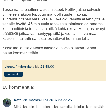
Tässä nämä päällimmäiset mietteet. Netflix jättää selvästi
viimeisen jakson loppuun mahdollisuuden jatkaa,
suhtaudun tähän varauksella. Tv-elokuvamitta ei tehnyt tälle
sarjalle hyvää, 45 minuuttia tehokasta toimintaa on parempi
kuin puolitoista tuntia liian pitkiä kohtauksia. Mutta jos he nyt
päättävät jatkaa vanhantyyppisillä jaksoilla niin varmaan
katsoisin. En silti pahastu jos jättävät homman tähän.
Katsoitko jo itse? Aiotko katsoa? Toivotko jatkoa? Anna
palaa kommentteihin.
Linnea / kujerruksia
klo
21.58.00
Jaa muille
15 kommenttia:
Katri
28. marraskuuta 2016 klo 22.25
Minä katsoin ja - olen aika samoilla linjoilla kuin sinäkin.