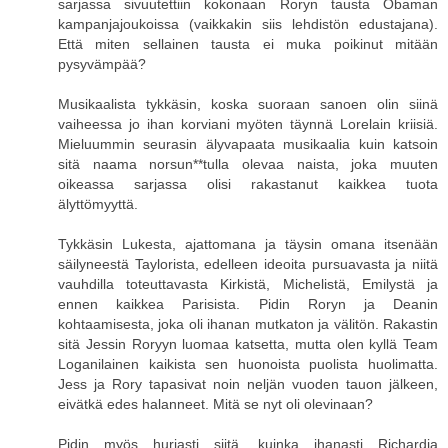
sarjassa sivuutettiin kokonaan Roryn tausta Obaman
kampanjajoukoissa (vaikkakin siis lehdistön edustajana).
Että miten sellainen tausta ei muka poikinut mitään
pysyvämpää?
Musikaalista tykkäsin, koska suoraan sanoen olin siinä
vaiheessa jo ihan korviani myöten täynnä Lorelain kriisiä.
Mieluummin seurasin älyvapaata musikaalia kuin katsoin
sitä naama norsun**tulla olevaa naista, joka muuten
oikeassa sarjassa olisi rakastanut kaikkea tuota
älyttömyyttä.
Tykkäsin Lukesta, ajattomana ja täysin omana itsenään
säilyneestä Taylorista, edelleen ideoita pursuavasta ja niitä
vauhdilla toteuttavasta Kirkistä, Michelistä, Emilystä ja
ennen kaikkea Parisista. Pidin Roryn ja Deanin
kohtaamisesta, joka oli ihanan mutkaton ja välitön. Rakastin
sitä Jessin Roryyn luomaa katsetta, mutta olen kyllä Team
Loganilainen kaikista sen huonoista puolista huolimatta.
Jess ja Rory tapasivat noin neljän vuoden tauon jälkeen,
eivätkä edes halanneet. Mitä se nyt oli olevinaan?
Pidin myös hurjasti siitä, kuinka ihanasti Richardia