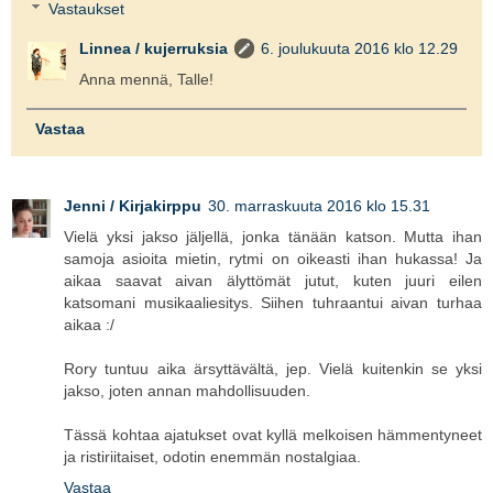
Vastaukset
Linnea / kujerruksia
6. joulukuuta 2016 klo 12.29
Anna mennä, Talle!
Vastaa
Jenni / Kirjakirppu
30. marraskuuta 2016 klo 15.31
Vielä yksi jakso jäljellä, jonka tänään katson. Mutta ihan
samoja asioita mietin, rytmi on oikeasti ihan hukassa! Ja
aikaa saavat aivan älyttömät jutut, kuten juuri eilen
katsomani musikaaliesitys. Siihen tuhraantui aivan turhaa
aikaa :/
Rory tuntuu aika ärsyttävältä, jep. Vielä kuitenkin se yksi
jakso, joten annan mahdollisuuden.
Tässä kohtaa ajatukset ovat kyllä melkoisen hämmentyneet
ja ristiriitaiset, odotin enemmän nostalgiaa.
Vastaa