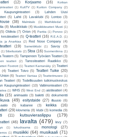
atteri
(12)
Korjaamo
(16)
Kotkan
nteatteri
(1)
KultTV
(1)
Kuriton Company
(2)
 Kaupunginteatteri
(3)
Lahden Uusi
teri
(5)
Lahti
(3)
Lavaklubi
(5)
Lontoo
(3)
ouse
(38)
Malmitalo
(1)
Mathildedal
(2)
lia
(8)
Musiikkitalo
(4)
Musiikkiteatteri Musti
(1)
(5)
Oblivia
(7)
Orion
(4)
Partita
(1)
Porvoo
(2)
Q-teatteri
(16)
 kesäteatteri
(5)
R.E.A.D.
(1)
Red Nose Company
(4)
ta ja Anarkiaa
(2)
eatteri
(19)
Savoy
(3)
Samettiklubi
(1)
Stoa
(16)
(1)
Sibeliustalo
(2)
Suomenlinna
(1)
 Teatern
(5)
Tampereen Työväen Teatteri
(3)
Tanssiteatteri Raatikko
(5)
en teatteri
(2)
Teatteri
tteri Foxtrott
(1)
Teatteri Kantanäky
(2)
Teatteri Tuike
(20)
(4)
Teatteri Toivo
(5)
 Union
(6)
Teatteri Vantaa
(2)
Teatterimuseo
(1)
an Teatteri
(6)
Todellisuuden tutkimuskeskus
un Kaupunginteatteri
(10)
Valtimonteatteri
(7)
WHS
(5)
aistiteatteri
(4)
ativa
(1)
West End
(2)
tia
(15)
animaatio
(3)
baletti
(6)
dokumentti
okuva
(49)
esitystaide
(27)
illuusio
(6)
keikka
(16)
saatio
(5)
kabaree
(3)
tteri
(29)
klovneria
(8)
klubi
(3)
komedia
(9)
kutsuvieraslippu
(179)
ti
(11)
lavalta
(479)
eatteri
(46)
levy
(7)
monologi
(27)
tys
(1)
lukudraama
(1)
musiikki
(64)
musikaali
(71)
erros
(1)