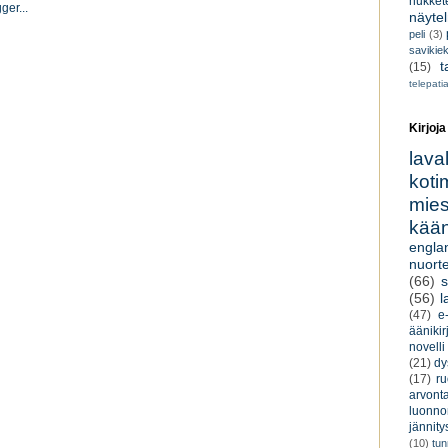
nukkete
näyte
peli
(3)
savikiek
t
(15)
telepati
Kirjoja
lava
koti
miesk
kään
engla
nuorte
(66)
s
(56)
l
(47)
e-
äänikir
novelli
(21)
dy
(17)
r
arvont
luonnon
jännity
(10)
tu