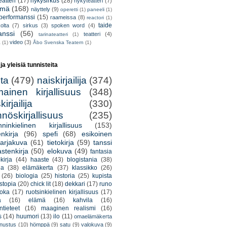
atteri
(17)
nykysirkus
(28)
nykyteatteri
(7)
lmä
(168)
näyttely
(9)
operetti
(1)
paneeli
(1)
performanssi
(15)
raameissa
(8)
reactori
(1)
taide
olta
(7)
sirkus
(3)
spoken word
(4)
anssi
(56)
teatteri
(4)
tarinateatteri
(1)
video
(3)
a
(1)
Åbo Svenska Teatern
(1)
 ja yleisiä tunnisteita
lta
(479)
naiskirjailija
(374)
mainen kirjallisuus
(348)
irjailija
(330)
nöskirjallisuus
(235)
nninkielinen kirjallisuus
(153)
nkirja
(96)
spefi
(68)
esikoinen
arjakuva
(61)
tietokirja
(59)
tanssi
astenkirja
(50)
elokuva
(49)
fantasia
kirja
(44)
haaste
(43)
blogistania
(38)
ja
(38)
elämäkerta
(37)
klassikko
(26)
(26)
biologia
(25)
historia
(25)
kupista
stopia
(20)
chick lit
(18)
dekkari
(17)
runo
uoka
(17)
ruotsinkielinen kirjallisuus
(17)
a
(16)
elämä
(16)
kahvila
(16)
tieteet
(16)
maaginen realismi
(16)
s
(14)
huumori
(13)
ilo
(11)
omaelämäkerta
nnustus
(10)
hömppä
(9)
satu
(9)
valokuva
(9)