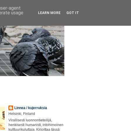
 user-agent
nerate usage
LEARN MORE
GOT IT
Linnea / kujerruksia
Helsinki, Finland
Virallisesti luonnontieteilijä,
henkisesti humanisti, intohimoinen
kulttuurikuluttaja. Kirjoittaa tässä