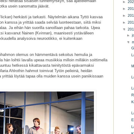
eksi herättää sisäisen tunnemyrskyn, saa ajattelemaan
►
20
 jotka usein sanomatta jäävät.
►
20
►
20
lickan) herkästi ja tarkasti. Näytelmän aikana Tyttö kasvaa
n kanssa ja yrittää saada selvää luonteestaan, siitä miksi
►
20
alaa. Ja eihän hän suorilla sanoillaan pahaa tarkoita. Upea
▼
20
si kasvanut Nainen (Kvinnan), maanisesti ystävälleen
►
j
arkkuudella analysoiva neurootikko, ei kuitenkaan
▼
m
G
tihahmon olemus on hämmentävä sekoitus hemulia ja
L
hän loihtii lavalla upeaa musiikkia milloin milläkin soittimella
muuntuu hetkessä kikattavasta teinitytöstä epävarmaksi
M
 Maria Ahlrothin hahmot toimivat Tytön peileinä, heidän
a yrittää löytää tapaa olla muiden kanssa usein paniikissaan
L
L
R
K
L
E
L
K