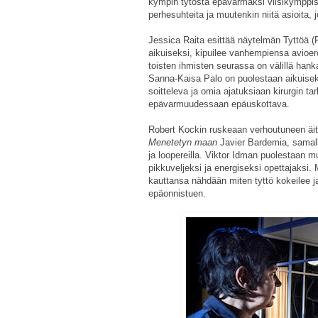
kympin tytöstä epävarmaksi viisikymppis
perhesuhteita ja muutenkin niitä asioita,
Jessica Raita esittää näytelmän Tyttöä (F
aikuiseksi, kipuilee vanhempiensa avioero
toisten ihmisten seurassa on välillä hank
Sanna-Kaisa Palo on puolestaan aikuisek
soitteleva ja omia ajatuksiaan kirurgin t
epävarmuudessaan epäuskottava.
Robert Kockin ruskeaan verhoutuneen äi
Menetetyn maan
Javier Bardemia, samalla 
ja loopereilla. Viktor Idman puolestaan 
pikkuveljeksi ja energiseksi opettajaksi.
kauttansa nähdään miten tyttö kokeilee j
epäonnistuen.