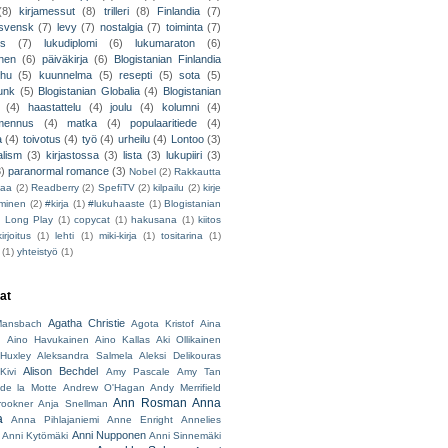
(8)
kirjamessut
(8)
trilleri
(8)
Finlandia
(7)
ssvensk
(7)
levy
(7)
nostalgia
(7)
toiminta
(7)
ys
(7)
lukudiplomi
(6)
lukumaraton
(6)
nen
(6)
päiväkirja
(6)
Blogistanian Finlandia
hu
(5)
kuunnelma
(5)
resepti
(5)
sota
(5)
unk
(5)
Blogistanian Globalia
(4)
Blogistanian
(4)
haastattelu
(4)
joulu
(4)
kolumni
(4)
lmennus
(4)
matka
(4)
populaaritiede
(4)
a
(4)
toivotus
(4)
työ
(4)
urheilu
(4)
Lontoo
(3)
alism
(3)
kirjastossa
(3)
lista
(3)
lukupiiri
(3)
3)
paranormal romance
(3)
Nobel
(2)
Rakkautta
iaa
(2)
Readberry
(2)
SpefiTV
(2)
kilpailu
(2)
kirje
ominen
(2)
#kirja
(1)
#lukuhaaste
(1)
Blogistanian
)
Long Play
(1)
copycat
(1)
hakusana
(1)
kiitos
irjoitus
(1)
lehti
(1)
miki-kirja
(1)
tositarina
(1)
(1)
yhteistyö
(1)
jat
Agatha Christie
ansbach
Agota Kristof
Aina
h
Aino Havukainen
Aino Kallas
Aki Ollikainen
Huxley
Aleksandra Salmela
Aleksi Delikouras
Alison Bechdel
Kivi
Amy Pascale
Amy Tan
de la Motte
Andrew O'Hagan
Andy Merrifield
Ann Rosman
Anna
rookner
Anja Snellman
a
Anna Pihlajaniemi
Anne Enright
Annelies
Anni Nupponen
Anni Kytömäki
Anni Sinnemäki