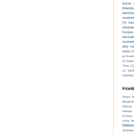
essee
finland
äänest
neulomi
(5)
kau
steamp
Kuopus
lukuva
ravintol
dirty re
ostos
(
ja Anark
(2)
leip
Tieto
(1
(1)
käsik
tyttökirja
Kirjaili
Adam M
Bergrot
Aldous 
Aleksis 
Anders 
Anita B
Hallav
Verbeke