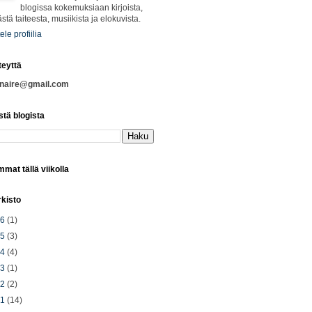
blogissa kokemuksiaan kirjoista,
ästä taiteesta, musiikista ja elokuvista.
ele profiilia
teyttä
nnaire@gmail.com
stä blogista
mat tällä viikolla
rkisto
26
(1)
25
(3)
24
(4)
23
(1)
22
(2)
21
(14)