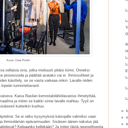
L
L
Y
O
R
H
L
Kuva: Cata Portin
L
a sellaisia ovia, jotka mieluusti pitäisi kiinni. Onneksi
E
 itse prosessoida ja päättää avatako vai ei. Ihmissuhteet ja
L
iden käsittely, se se vasta vaikeaa onkin. Lavalle niiden
 kipeän tunnistettavasti.
L
uikaiseva. Kaisa Rasilan kerrostalolähiölavastus ihmetyttää,
L
 maailma ja miten se kaikki sinne lavalle mahtuu. Tyyli on
sisäisesti kuitenkin kuohuu.
►
l
ytelmä. Se ei ratko kysymyksiä katsojalle valmiiksi vaan
►
s
ja ihmiselämän epävarmuuden. Sisäisen äänen nakutus jää
►
e
ttelevat? Kelpaanko kellekään? Ja miten tästä neuroottisesta