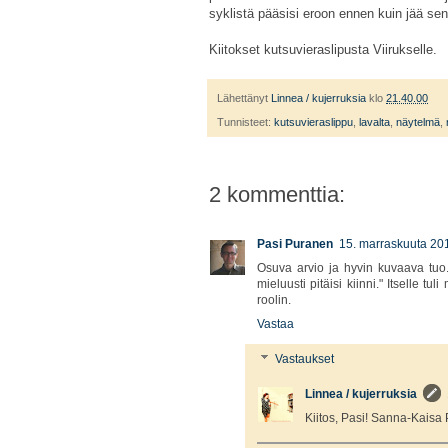
syklistä pääsisi eroon ennen kuin jää se
Kiitokset kutsuvieraslipusta Viirukselle.
Lähettänyt
Linnea / kujerruksia
klo
21.40.00
Tunnisteet:
kutsuvieraslippu
,
lavalta
,
näytelmä
,
2 kommenttia:
Pasi Puranen
15. marraskuuta 201
Osuva arvio ja hyvin kuvaava tuo..
mieluusti pitäisi kiinni." Itselle 
roolin.
Vastaa
Vastaukset
Linnea / kujerruksia
Kiitos, Pasi! Sanna-Kaisa