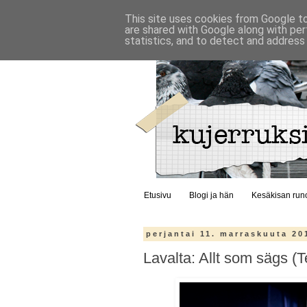
This site uses cookies from Google to 
are shared with Google along with per
statistics, and to detect and address
Etusivu
Blogi ja hän
Kesäkisan run
perjantai 11. marraskuuta 20
Lavalta: Allt som sägs (T