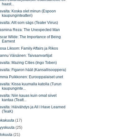
haast...
avalta: Koska olet minun (Espoon
kaupunginteatteri)
avalta: Allt som sägs (Teater Viirus)
asmina Reza: The Unexpected Man
scar Wilde: The Importance of Being
Earnest
osa Liksom: Family Affairs ja Rikos
annu Väisänen: Taivaanvartijat
avalta: Mazing Cities (Ingo Toben)
avalta: Figaron häät (Kansallisooppera)
mma Puikkonen: Eurooppalaiset unet
avalta: Kissa kuumalla katolla (Turun
kaupunginte...
avalta: Niin kauas kuin omat siivet
kantaa (Teatt...
avalta: Häivähdys ja All I Have Learned
(TeaK)
okakuuta
(17)
yyskuuta
(25)
lokuuta
(21)