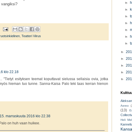
►
h
n vangiksi?
►
k
►
t
►
h
►
m
ruotsinkielinen
,
Teatteri Viirus
►
h
►
t
►
20
►
20
►
20
6 klo 22.18
►
20
►
20
. "Tietyt esityksen teemat koputtavat sielussa sellaisia ovia, jotka
tuli myös hieman tuo tunne. Sanna-Kaisa Palo teki taas kerran hienon
Kulttu
Aleksant
Aereo
(
(13)
E
Collecti
15. marraskuuta 2016 klo 22.38
Heli Mek
 Palo on huh vaan huikee.
Kannelt
Kansal