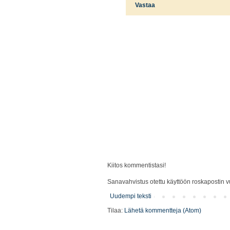
Vastaa
Kiitos kommentistasi!
Sanavahvistus otettu käyttöön roskapostin vu
Uudempi teksti
Tilaa:
Lähetä kommentteja (Atom)