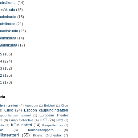
einäkuuta
(14)
esäkuuta
(15)
oukokuuta
(15)
uhtikuuta
(21)
aaliskuuta
(25)
elmikuuta
(14)
ammikuuta
(17)
15
(185)
14
(224)
13
(182)
12
(195)
11
(170)
uria
erin teatteri
(4)
Ateneum
(1)
Bolshoi
(1)
Circo
Cirko
(24)
Espoon kaupunginteatteri
2)
European Theatre
spoonlahden teatteri
(1)
HKT
(24)
ve
(8)
Gnab Collective
(4)
HRO
(1)
KOM-teatteri
(14)
lin
(1)
Kaapelitehdas
(1)
alo
(8)
Kansallisooppera
(8)
listeatteri
(55)
Kinetic Orchestra
(7)