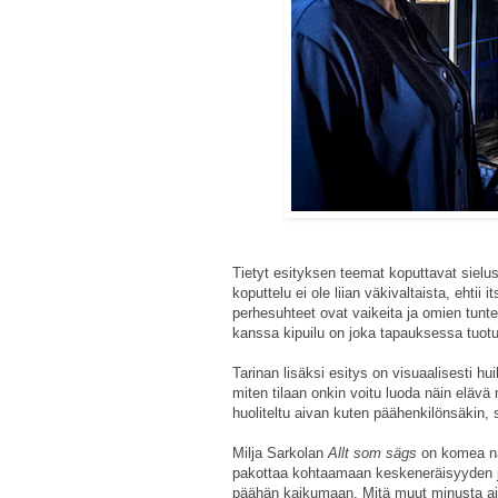
Tietyt esityksen teemat koputtavat sieluss
koputtelu ei ole liian väkivaltaista, ehtii
perhesuhteet ovat vaikeita ja omien tunte
kanssa kipuilu on joka tapauksessa tuotu
Tarinan lisäksi esitys on visuaalisesti h
miten tilaan onkin voitu luoda näin elävä
huoliteltu aivan kuten päähenkilönsäkin, 
Milja Sarkolan
Allt som sägs
on komea nä
pakottaa kohtaamaan keskeneräisyyden 
päähän kaikumaan. Mitä muut minusta aja