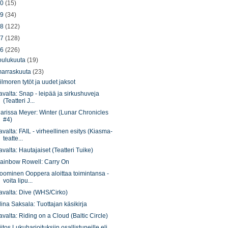
20
(15)
19
(34)
18
(122)
17
(128)
16
(226)
oulukuuta
(19)
arraskuuta
(23)
ilmoren tytöt ja uudet jaksot
avalta: Snap - leipää ja sirkushuveja
(Teatteri J...
arissa Meyer: Winter (Lunar Chronicles
#4)
avalta: FAIL - virheellinen esitys (Kiasma-
teatte...
avalta: Hautajaiset (Teatteri Tuike)
ainbow Rowell: Carry On
oominen Ooppera aloittaa toimintansa -
voita lipu...
avalta: Dive (WHS/Cirko)
lina Saksala: Tuottajan käsikirja
avalta: Riding on a Cloud (Baltic Circle)
iitos Lukuharjoituksiin osallistuneille eli