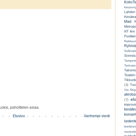
KokoTe
kaupungi
Lahden
Kesäteat
Mad H
Metropo
NT live
Puotilan
Rakkaut
Ryhmät
Sellosali
Svenska
Tampere
Tarinatea
Takomo
Teatteri
Tikkuril
(3)
Tur
Via Neg
akroba
el
(7)
improvi
oksi, pahoittelen asiaa.
kesätea
konsert
Etusivu
Vanhempi viesti
lastent
livelähe
museoki