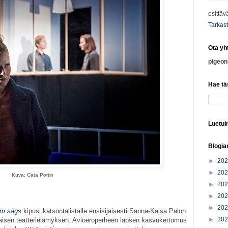
esittäv
Tarkast
Ota yh
pigeo
Hae tä
Luetuim
Blogia
►
20
►
20
Kuva: Cata Portin
►
20
►
20
►
20
om sägs
kipusi katsontalistalle ensisijaisesti Sanna-Kaisa Palon
►
20
ltaisen teatterielämyksen. Avioeroperheen lapsen kasvukertomus