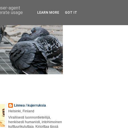
 user-agent
nerate usage
LEARN MORE
GOT IT
Linnea / kujerruksia
Helsinki, Finland
Virallisesti luonnontieteilijä,
henkisesti humanisti, intohimoinen
kulttuurikuluttaja. Kirjoittaa tässä