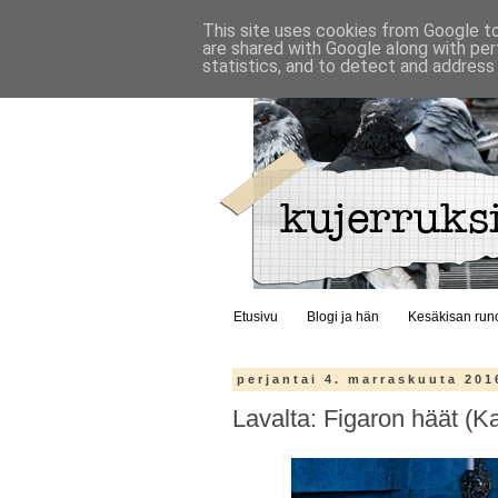
This site uses cookies from Google to 
are shared with Google along with per
statistics, and to detect and address
Etusivu
Blogi ja hän
Kesäkisan run
perjantai 4. marraskuuta 201
Lavalta: Figaron häät (K