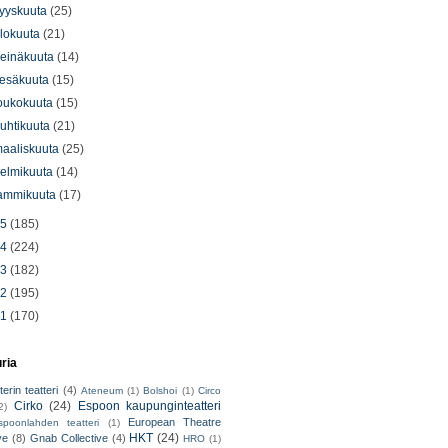
yyskuuta
(25)
lokuuta
(21)
einäkuuta
(14)
esäkuuta
(15)
oukokuuta
(15)
uhtikuuta
(21)
aaliskuuta
(25)
elmikuuta
(14)
ammikuuta
(17)
15
(185)
14
(224)
13
(182)
12
(195)
11
(170)
uria
erin teatteri
(4)
Ateneum
(1)
Bolshoi
(1)
Circo
Cirko
(24)
Espoon kaupunginteatteri
2)
European Theatre
spoonlahden teatteri
(1)
HKT
(24)
ve
(8)
Gnab Collective
(4)
HRO
(1)