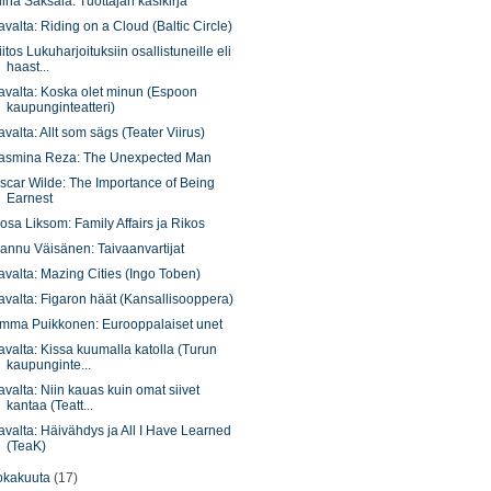
lina Saksala: Tuottajan käsikirja
avalta: Riding on a Cloud (Baltic Circle)
iitos Lukuharjoituksiin osallistuneille eli
haast...
avalta: Koska olet minun (Espoon
kaupunginteatteri)
avalta: Allt som sägs (Teater Viirus)
asmina Reza: The Unexpected Man
scar Wilde: The Importance of Being
Earnest
osa Liksom: Family Affairs ja Rikos
annu Väisänen: Taivaanvartijat
avalta: Mazing Cities (Ingo Toben)
avalta: Figaron häät (Kansallisooppera)
mma Puikkonen: Eurooppalaiset unet
avalta: Kissa kuumalla katolla (Turun
kaupunginte...
avalta: Niin kauas kuin omat siivet
kantaa (Teatt...
avalta: Häivähdys ja All I Have Learned
(TeaK)
okakuuta
(17)