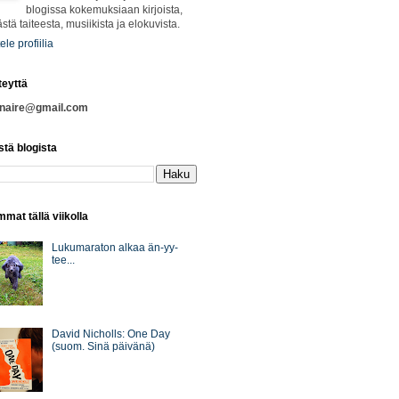
blogissa kokemuksiaan kirjoista,
ästä taiteesta, musiikista ja elokuvista.
ele profiilia
teyttä
nnaire@gmail.com
stä blogista
mat tällä viikolla
Lukumaraton alkaa än-yy-
tee...
David Nicholls: One Day
(suom. Sinä päivänä)