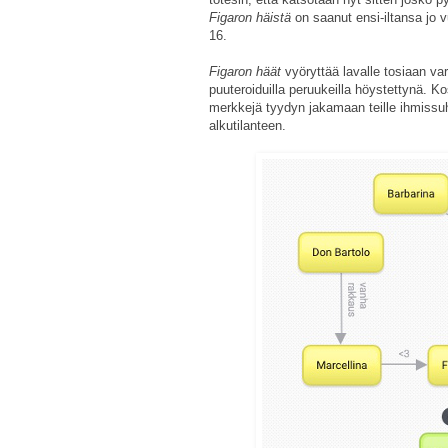
Figaron häistä
on saanut ensi-iltansa jo 
16.
Figaron häät
vyöryttää lavalle tosiaan v
puuteroiduilla peruukeilla höystettynä. 
merkkejä tyydyn jakamaan teille ihmissuh
alkutilanteen.