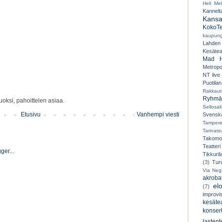
Heli Mek
Kannelt
Kansal
KokoTe
kaupungi
Lahden
Kesäteat
Mad H
Metropo
NT live
Puotilan
Rakkaut
Ryhmät
oksi, pahoittelen asiaa.
Sellosali
Etusivu
Vanhempi viesti
Svenska
Tampere
Tarinatea
Takomo
Teatteri
Tikkuril
(3)
Tur
Via Neg
akroba
el
(7)
improvi
kesätea
konsert
lastent