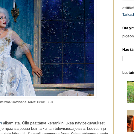
esittäv
Tarkast
Ota yh
pigeo
Hae tä
Luetuim
kreivitär Almavivana. Kuva: Heikki Tuuli
n
alkamista. Olin päättänyt kerrankin lukea näytöskuvaukset
empaa saippuaa kuin alkuillan televisiosarjoissa. Luovutin ja
pysyisin kärryillä. Kansallisoopperan Anna Kelon ohjaama versio