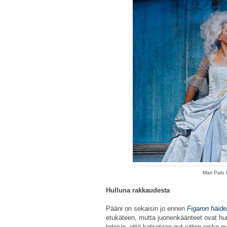
Mari Palo 
Hulluna rakkaudesta
Pääni on sekaisin jo ennen
Figaron häide
etukäteen, mutta juonenkäänteet ovat hurj
totesin, että katsotaan nyt sitten josko 