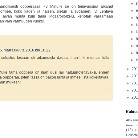
►
s
ännöllisesti oopperassa. <3 Minulle se on teinivuosina alkanut
►
e
usormen, koko käden ja naisen, sielun ja sydämen. :D Lentävä
ain aivan muuta kuin tämä Mozart-iloittelu, kehotan varaamaan
►
h
han vain varmuuden vuoksi.
►
k
►
t
►
h
►
m
5. marraskuuta 2016 klo 16.22
►
h
 selostus tosiaan oli aikamoista dadaa, ihan hiki meinasi tulla
►
t
►
20
 Mulle tämä ooppera on ihan uusi laji haltuunotettavaksi, ennen
►
20
jä oopperaa, joten tässä on paljon uutta ja ihmeellistä kokeiltavaa.
kaan mukaan!
►
20
►
20
►
20
Kulttu
Aleksant
Aereo
(
(13)
E
Collecti