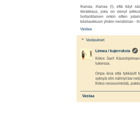
Ihanaa, ihanaa (!), että käyt sä
ikirakkaus, joka on vienyt pikk
hollantilainen onkin sitten jot
käsilaukkuun yhden nenäliinan - i
Vastaa
Vastaukset
Linnea / kujerruksia
Kiitos Sari! Käsiohjelman
lukiessa.
Onpa kiva että tykkäsit!
syksyä olin nähnyt kai nel
Kiitos nessuvinkistä, pak
Vastaa