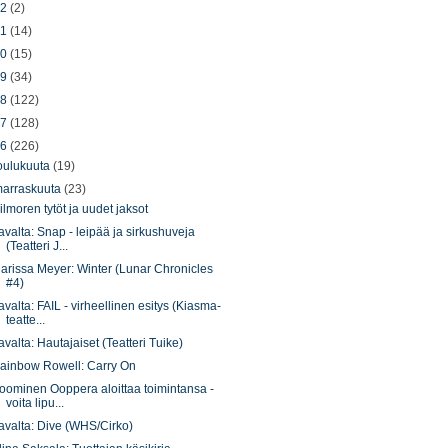
22
(2)
21
(14)
20
(15)
19
(34)
18
(122)
17
(128)
16
(226)
oulukuuta
(19)
arraskuuta
(23)
ilmoren tytöt ja uudet jaksot
avalta: Snap - leipää ja sirkushuveja
(Teatteri J...
arissa Meyer: Winter (Lunar Chronicles
#4)
avalta: FAIL - virheellinen esitys (Kiasma-
teatte...
avalta: Hautajaiset (Teatteri Tuike)
ainbow Rowell: Carry On
oominen Ooppera aloittaa toimintansa -
voita lipu...
avalta: Dive (WHS/Cirko)