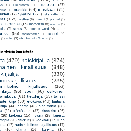
monologi
(27)
tys
(1)
lukudraama
(1)
musiikki
(64)
musikaali
(71)
erros
(1)
atteri
(17)
nykysirkus
(28)
nykyteatteri
(7)
lmä
(168)
näyttely
(9)
operetti
(1)
paneeli
(1)
performanssi
(15)
raameissa
(8)
reactori
(1)
taide
olta
(7)
sirkus
(3)
spoken word
(4)
anssi
(56)
teatteri
(4)
tarinateatteri
(1)
video
(3)
a
(1)
Åbo Svenska Teatern
(1)
 ja yleisiä tunnisteita
lta
(479)
naiskirjailija
(374)
mainen kirjallisuus
(348)
irjailija
(330)
nöskirjallisuus
(235)
nninkielinen kirjallisuus
(153)
nkirja
(96)
spefi
(68)
esikoinen
arjakuva
(61)
tietokirja
(59)
tanssi
astenkirja
(50)
elokuva
(49)
fantasia
kirja
(44)
haaste
(43)
blogistania
(38)
ja
(38)
elämäkerta
(37)
klassikko
(26)
(26)
biologia
(25)
historia
(25)
kupista
stopia
(20)
chick lit
(18)
dekkari
(17)
runo
uoka
(17)
ruotsinkielinen kirjallisuus
(17)
a
(16)
elämä
(16)
kahvila
(16)