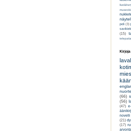
livelähe
museoki
nukkete
näyte
peli
(3)
savikiek
t
(15)
telepati
Kirjoja
lava
koti
miesk
kään
engla
nuorte
(66)
s
(56)
l
(47)
e-
äänikir
novelli
(21)
dy
(17)
r
arvont