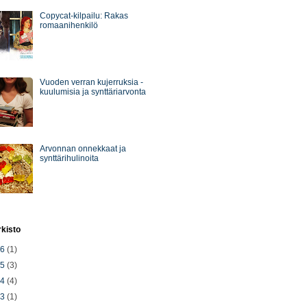
Copycat-kilpailu: Rakas
romaanihenkilö
Vuoden verran kujerruksia -
kuulumisia ja synttäriarvonta
Arvonnan onnekkaat ja
synttärihulinoita
rkisto
26
(1)
25
(3)
24
(4)
23
(1)