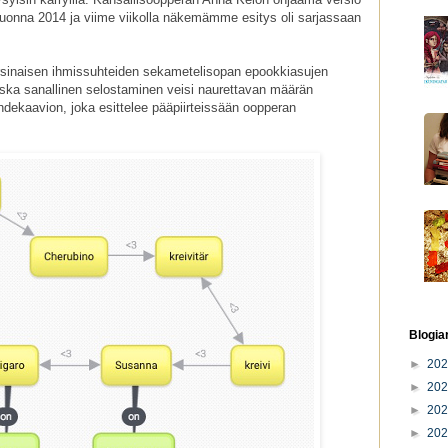
vuonna 2014 ja viime viikolla näkemämme esitys oli sarjassaan
arsinaisen ihmissuhteiden sekametelisopan epookkiasujen
Koska sanallinen selostaminen veisi naurettavan määrän
dekaavion, joka esittelee pääpiirteissään oopperan
Blogia
►
20
►
20
►
20
►
20