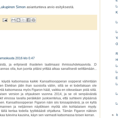
E
L
Lukupinon Simon
asiantunteva arvio esityksestä.
K
L
L
Y
O
R
arraskuuta 2016 klo 0.47
H
tä, ja erityisesti ihastelen laatimaasi ihmissuhdekaaviota. :D
L
nnas olla, kun juonta pitäisi yrittää alkaa sanallisesti selittämään...
L
E
a käydä katsomassa kaikki Kansallisoopperan oopperat vähintään
L
 Elektran jätin ihan suosiolla väliin, sillä se ei todellakaan ole
 käydä katsomassa myös Figaron häät, vaikka en oikeastaan pidä siitä.
L
aisen version ja ohjauksen vuonna 2014, ja se oli senpäiväistä
kit vinossa lavalla peräkkäin juoksentelua, että suhteeni ylipäänsä
en. Kansallisoopperan Figaron näin siis toissapäivänä, ja on kyllä
L
lmannen ja neljännen näytöksen myötä olin kohtalaisen myyty.
 tällä kertaa todella tyylikkäästi ohjattuna. Tämän Figaron näkisin
►
l
atkaa tulevina kausina, käyn sen varmasti katsomassa toisen kerran.