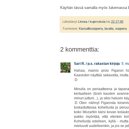
Käyhän tässä samalla myös lukemassa
Lähettänyt
Linnea / kujerruksia
klo
22.17.00
Tunnisteet:
Kansallisooppera
,
lavalta
,
ooppera
2 kommenttia:
Sari R. / p.s. rakastan kirjoja
5. m
Hahaa, mainio arvio Figaron häis
Kaaviokin näyttää sekavalta, mutta a
:D
Minulla on periaatteena ja tapan
kertaalleen (tosin kauden avanneen
minun juttuni...), ja siksi halusin
:D Olen nähnyt Figarosta toisenl
tuskastuttavaa kohellusta ja peruu
koko Mozartiin kärsi kovan kolauks
pakko myöntää, että etenkin ko
Kohellusta edelleen, kyllä - mutta
mieluusti uudelleenkin, ja jos se j