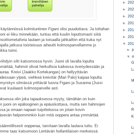
►
20
►
20
►
20
►
20
 käytännössä kolmituntinen
Figaro
olisi puuduttava. Ja tottahan
►
20
uoni ei liiku minnekään, tuntuu että kuulin loputtomasti siitä
►
20
nsoittometaforia laulaen ja toisaalla jahkailtiin että kuka nyt
▼
20
iajalla jatkuva toisteisuus aiheutti kolmosparvellamme jo
►
j
ikka toimi.
▼
m
iihdyin silti katsomossa hyvin. Juoni oli lavalla lopulta
G
märtää, hahmot olivat herkullisia kaikessa överiydessään ja
L
 nauraa. Kreivi (Jaakko Kortekangas) on hellyyttävän
dessaan ylpeä, viehkeä kreivitär (Mari Palo) kaipaa lopulta
M
 myrskyn silmässä yrittävät luovia Figaro ja Susanna (Jussi
vat kuulaasti kolmosparvelle asti.
L
uksessa olin joka tapauksessa myyty, tämähän on kuin
L
on
juoni on epälooginen ja epäuskottava, mutta sen hahmojen
a ja omaan napaan tuijottelussa on jotain kovin
R
 pääsevän helpomminkin kuin mitä ooppera antaa ymmärtää.
K
nnöllisesti oopperaa, tarvitaan lavalla laulava tuttu. Ei
L
aamme taas katsomoon
Lentävän hollantilaisen
merkeissä.