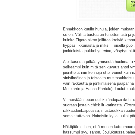
Ennakkoon kuulin huhuja, joiden mukaan
se on. Välillä toistoa on tuhottomasti ja j
kuinka Figaro aikoo jallittaa kreiviä kitara
hyppäsi ikkunasta ja miksi. Toisella puol
jonkinlaista joukkohysteriaa, väsytystakti
Ajoittaisesta pitkästymisestä huolimatta v
selkeämpi kuin mitä sen kuvaus antoi ym
juonittelut niin kehnoja ettei voinut kuin
sinisilmäinen ja toisaalta mustasukkaisuu
vain rakkautta ja jonkinlaisena pääparina
Merikanto ja Hanna Rantala). Laulut kuulu
Viimeistään lopun suihkulähdepainikohta
suoraan jostain chick lit -tarinasta.
Figar
rakkaudenkaipuussa, mustasukkaisuudess
samaistuttavaa. Naimisiin kyllä luulisi
Näköjään siihen, että menen katsomaan sää
hassumpi syy, sanon. Joulukuussa pal