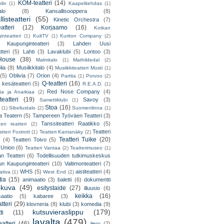
KOM-teatteri
(14)
lin
(1)
Kaapelitehdas
(1)
alo
(8)
Kansallisooppera
(8)
listeatteri
(55)
Kinetic Orchestra
(7)
atteri
(12)
Korjaamo
(16)
Kotkan
nteatteri
(1)
KultTV
(1)
Kuriton Company
(2)
 Kaupunginteatteri
(3)
Lahden Uusi
teri
(5)
Lahti
(3)
Lavaklubi
(5)
Lontoo
(3)
ouse
(38)
Malmitalo
(1)
Mathildedal
(2)
lia
(8)
Musiikkitalo
(4)
Musiikkiteatteri Musti
(1)
(5)
Oblivia
(7)
Orion
(4)
Partita
(1)
Porvoo
(2)
Q-teatteri
(16)
 kesäteatteri
(5)
R.E.A.D.
(1)
Red Nose Company
(4)
ta ja Anarkiaa
(2)
eatteri
(19)
Savoy
(3)
Samettiklubi
(1)
Stoa
(16)
(1)
Sibeliustalo
(2)
Suomenlinna
(1)
 Teatern
(5)
Tampereen Työväen Teatteri
(3)
Tanssiteatteri Raatikko
(5)
en teatteri
(2)
Teatteri
tteri Foxtrott
(1)
Teatteri Kantanäky
(2)
Teatteri Tuike
(20)
(4)
Teatteri Toivo
(5)
 Union
(6)
Teatteri Vantaa
(2)
Teatterimuseo
(1)
an Teatteri
(6)
Todellisuuden tutkimuskeskus
un Kaupunginteatteri
(10)
Valtimonteatteri
(7)
WHS
(5)
aistiteatteri
(4)
ativa
(1)
West End
(2)
tia
(15)
animaatio
(3)
baletti
(6)
dokumentti
okuva
(49)
esitystaide
(27)
illuusio
(6)
keikka
(16)
saatio
(5)
kabaree
(3)
tteri
(29)
klovneria
(8)
klubi
(3)
komedia
(9)
kutsuvieraslippu
(179)
ti
(11)
lavalta
(479)
eatteri
(46)
levy
(7)