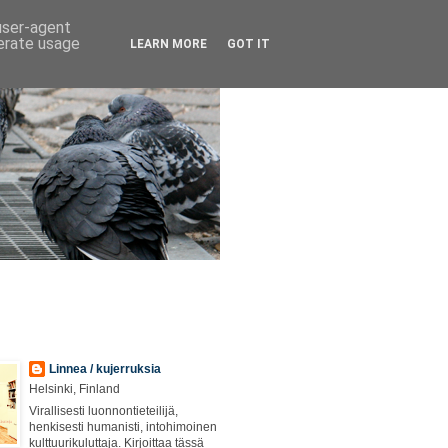
 user-agent
nerate usage
LEARN MORE
GOT IT
Linnea / kujerruksia
Helsinki, Finland
Virallisesti luonnontieteilijä,
henkisesti humanisti, intohimoinen
kulttuurikuluttaja. Kirjoittaa tässä