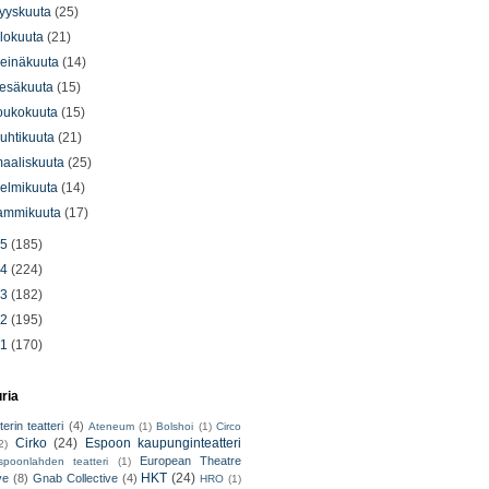
yyskuuta
(25)
lokuuta
(21)
einäkuuta
(14)
esäkuuta
(15)
oukokuuta
(15)
uhtikuuta
(21)
aaliskuuta
(25)
elmikuuta
(14)
ammikuuta
(17)
15
(185)
14
(224)
13
(182)
12
(195)
11
(170)
uria
erin teatteri
(4)
Ateneum
(1)
Bolshoi
(1)
Circo
Cirko
(24)
Espoon kaupunginteatteri
2)
European Theatre
spoonlahden teatteri
(1)
HKT
(24)
ve
(8)
Gnab Collective
(4)
HRO
(1)