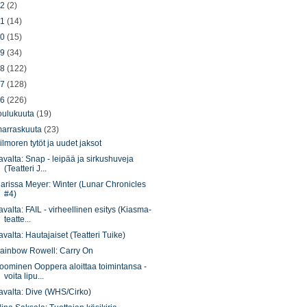
22
(2)
21
(14)
20
(15)
19
(34)
18
(122)
17
(128)
16
(226)
oulukuuta
(19)
arraskuuta
(23)
ilmoren tytöt ja uudet jaksot
avalta: Snap - leipää ja sirkushuveja
(Teatteri J...
arissa Meyer: Winter (Lunar Chronicles
#4)
avalta: FAIL - virheellinen esitys (Kiasma-
teatte...
avalta: Hautajaiset (Teatteri Tuike)
ainbow Rowell: Carry On
oominen Ooppera aloittaa toimintansa -
voita lipu...
avalta: Dive (WHS/Cirko)