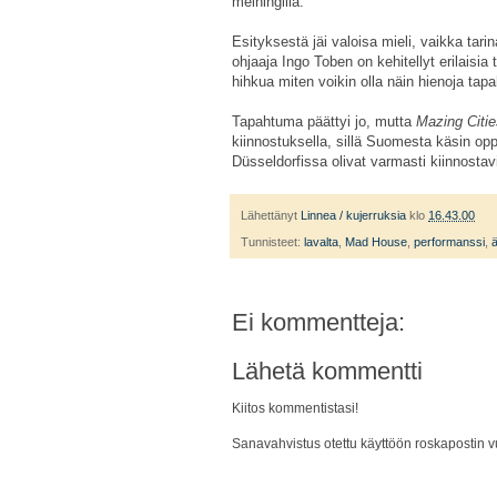
meiningillä.
Esityksestä jäi valoisa mieli, vaikka tari
ohjaaja Ingo Toben on kehitellyt erilaisi
hihkua miten voikin olla näin hienoja tapa
Tapahtuma päättyi jo, mutta
Mazing Citie
kiinnostuksella, sillä Suomesta käsin o
Düsseldorfissa olivat varmasti kiinnostavi
Lähettänyt
Linnea / kujerruksia
klo
16.43.00
Tunnisteet:
lavalta
,
Mad House
,
performanssi
,
ä
Ei kommentteja:
Lähetä kommentti
Kiitos kommentistasi!
Sanavahvistus otettu käyttöön roskapostin vu