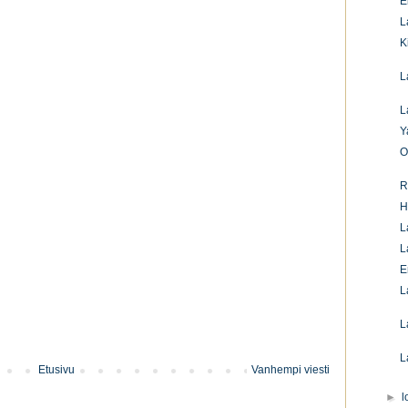
E
L
K
L
L
Y
O
R
H
L
L
E
L
L
L
Etusivu
Vanhempi viesti
►
l