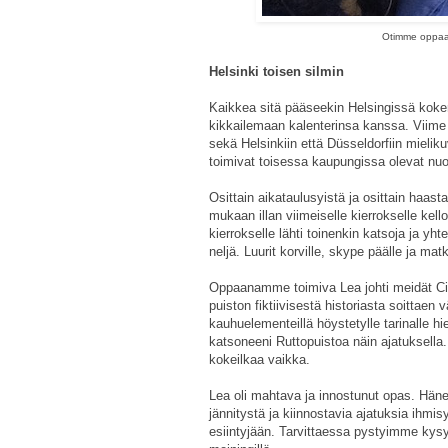
Otimme oppaan
Helsinki toisen silmin
Kaikkea sitä pääseekin Helsingissä kokem
kikkailemaan kalenterinsa kanssa. Viime
sekä Helsinkiin että Düsseldorfiin mieliku
toimivat toisessa kaupungissa olevat nuo
Osittain aikataulusyistä ja osittain haa
mukaan illan viimeiselle kierrokselle kell
kierrokselle lähti toinenkin katsoja ja y
neljä. Luurit korville, skype päälle ja mat
Oppaanamme toimiva Lea johti meidät City
puiston fiktiivisestä historiasta soittaen 
kauhuelementeillä höystetylle tarinalle h
katsoneeni Ruttopuistoa näin ajatuksella.
kokeilkaa vaikka.
Lea oli mahtava ja innostunut opas. Häne
jännitystä ja kiinnostavia ajatuksia ihm
esiintyjään. Tarvittaessa pystyimme kys