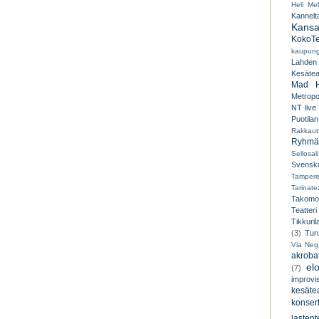
Heli Mek
Kannelt
Kansal
KokoTe
kaupungi
Lahden
Kesäteat
Mad H
Metropo
NT live
Puotilan
Rakkaut
Ryhmät
Sellosali
Svenska
Tampere
Tarinatea
Takomo
Teatteri
Tikkuril
(3)
Tur
Via Neg
akroba
el
(7)
improvi
kesätea
konsert
lastent