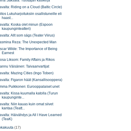
lina Saksala: Tuottajan käsikirja
avalta: Riding on a Cloud (Baltic Circle)
iitos Lukuharjoituksiin osallistuneille eli
haast...
avalta: Koska olet minun (Espoon
kaupunginteatteri)
avalta: Allt som sägs (Teater Viirus)
asmina Reza: The Unexpected Man
scar Wilde: The Importance of Being
Earnest
osa Liksom: Family Affairs ja Rikos
annu Väisänen: Taivaanvartijat
avalta: Mazing Cities (Ingo Toben)
avalta: Figaron häät (Kansallisooppera)
mma Puikkonen: Eurooppalaiset unet
avalta: Kissa kuumalla katolla (Turun
kaupunginte...
avalta: Niin kauas kuin omat siivet
kantaa (Teatt...
avalta: Häivähdys ja All I Have Learned
(TeaK)
okakuuta
(17)