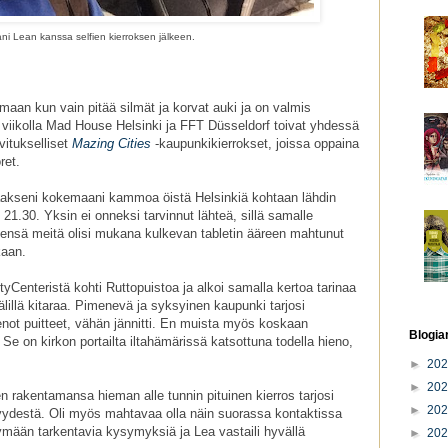
i Lean kanssa selfien kierroksen jälkeen.
aan kun vain pitää silmät ja korvat auki ja on valmis
 viikolla Mad House Helsinki ja FFT Düsseldorf toivat yhdessä
vitukselliset
Mazing Cities
-kaupunkikierrokset, joissa oppaina
ret.
staakseni kokemaani kammoa öistä Helsinkiä kohtaan lähdin
o 21.30. Yksin ei onneksi tarvinnut lähteä, sillä samalle
hteensä meitä olisi mukana kulkevan tabletin ääreen mahtunut
kaan.
Centeristä kohti Ruttopuistoa ja alkoi samalla kertoa tarinaa
välillä kitaraa. Pimenevä ja syksyinen kaupunki tarjosi
ienot puitteet, vähän jännitti. En muista myös koskaan
Blogia
 Se on kirkon portailta iltahämärissä katsottuna todella hieno,
►
20
►
20
n rakentamansa hieman alle tunnin pituinen kierros tarjosi
►
20
isyydestä. Oli myös mahtavaa olla näin suorassa kontaktissa
ymään tarkentavia kysymyksiä ja Lea vastaili hyvällä
►
20