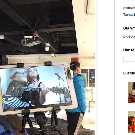
esittäv
Tarkast
Ota yh
pigeo
Hae tä
Luetuim