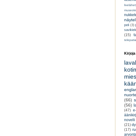
livelähe
museoki
nukkete
näyte
peli
(3)
savikiek
t
(15)
telepati
Kirjoja
lava
koti
miesk
kään
engla
nuorte
(66)
s
(56)
l
(47)
e-
äänikir
novelli
(21)
dy
(17)
r
arvont