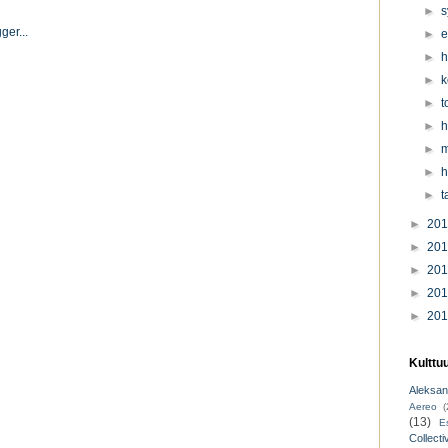
►
s
►
e
►
h
►
k
►
t
►
h
►
m
►
h
►
t
►
20
►
20
►
20
►
20
►
20
Kulttu
Aleksant
Aereo
(
(13)
E
Collecti