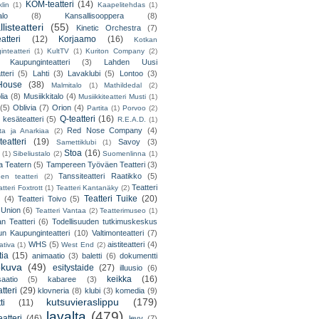
KOM-teatteri
(14)
lin
(1)
Kaapelitehdas
(1)
alo
(8)
Kansallisooppera
(8)
listeatteri
(55)
Kinetic Orchestra
(7)
atteri
(12)
Korjaamo
(16)
Kotkan
nteatteri
(1)
KultTV
(1)
Kuriton Company
(2)
 Kaupunginteatteri
(3)
Lahden Uusi
teri
(5)
Lahti
(3)
Lavaklubi
(5)
Lontoo
(3)
ouse
(38)
Malmitalo
(1)
Mathildedal
(2)
lia
(8)
Musiikkitalo
(4)
Musiikkiteatteri Musti
(1)
(5)
Oblivia
(7)
Orion
(4)
Partita
(1)
Porvoo
(2)
Q-teatteri
(16)
 kesäteatteri
(5)
R.E.A.D.
(1)
Red Nose Company
(4)
ta ja Anarkiaa
(2)
eatteri
(19)
Savoy
(3)
Samettiklubi
(1)
Stoa
(16)
(1)
Sibeliustalo
(2)
Suomenlinna
(1)
 Teatern
(5)
Tampereen Työväen Teatteri
(3)
Tanssiteatteri Raatikko
(5)
en teatteri
(2)
Teatteri
tteri Foxtrott
(1)
Teatteri Kantanäky
(2)
Teatteri Tuike
(20)
(4)
Teatteri Toivo
(5)
 Union
(6)
Teatteri Vantaa
(2)
Teatterimuseo
(1)
an Teatteri
(6)
Todellisuuden tutkimuskeskus
un Kaupunginteatteri
(10)
Valtimonteatteri
(7)
WHS
(5)
aistiteatteri
(4)
ativa
(1)
West End
(2)
tia
(15)
animaatio
(3)
baletti
(6)
dokumentti
okuva
(49)
esitystaide
(27)
illuusio
(6)
keikka
(16)
saatio
(5)
kabaree
(3)
tteri
(29)
klovneria
(8)
klubi
(3)
komedia
(9)
kutsuvieraslippu
(179)
ti
(11)
lavalta
(479)
eatteri
(46)
levy
(7)