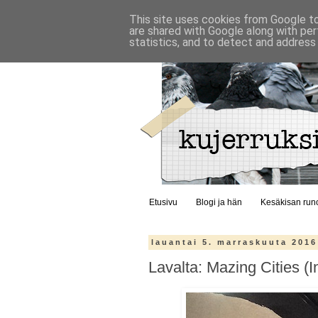
This site uses cookies from Google to 
are shared with Google along with per
statistics, and to detect and address
Etusivu
Blogi ja hän
Kesäkisan run
lauantai 5. marraskuuta 2016
Lavalta: Mazing Cities (