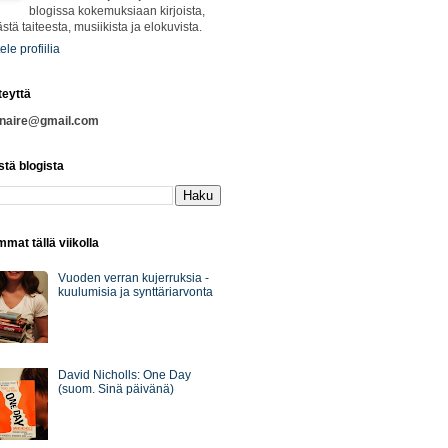
blogissa kokemuksiaan kirjoista,
ästä taiteesta, musiikista ja elokuvista.
ele profiilia
teyttä
nnaire@gmail.com
stä blogista
mat tällä viikolla
Vuoden verran kujerruksia -
kuulumisia ja synttäriarvonta
David Nicholls: One Day
(suom. Sinä päivänä)