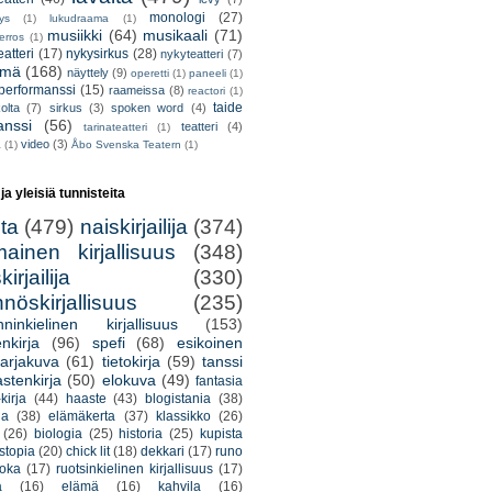
monologi
(27)
tys
(1)
lukudraama
(1)
musiikki
(64)
musikaali
(71)
erros
(1)
atteri
(17)
nykysirkus
(28)
nykyteatteri
(7)
lmä
(168)
näyttely
(9)
operetti
(1)
paneeli
(1)
performanssi
(15)
raameissa
(8)
reactori
(1)
taide
olta
(7)
sirkus
(3)
spoken word
(4)
anssi
(56)
teatteri
(4)
tarinateatteri
(1)
video
(3)
a
(1)
Åbo Svenska Teatern
(1)
 ja yleisiä tunnisteita
lta
(479)
naiskirjailija
(374)
mainen kirjallisuus
(348)
irjailija
(330)
nöskirjallisuus
(235)
nninkielinen kirjallisuus
(153)
nkirja
(96)
spefi
(68)
esikoinen
arjakuva
(61)
tietokirja
(59)
tanssi
astenkirja
(50)
elokuva
(49)
fantasia
kirja
(44)
haaste
(43)
blogistania
(38)
ja
(38)
elämäkerta
(37)
klassikko
(26)
(26)
biologia
(25)
historia
(25)
kupista
stopia
(20)
chick lit
(18)
dekkari
(17)
runo
uoka
(17)
ruotsinkielinen kirjallisuus
(17)
a
(16)
elämä
(16)
kahvila
(16)