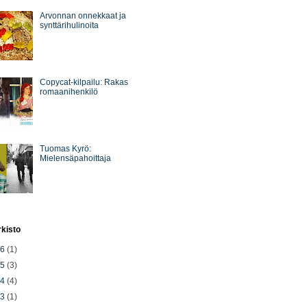
Arvonnan onnekkaat ja
synttärihulinoita
Copycat-kilpailu: Rakas
romaanihenkilö
Tuomas Kyrö:
Mielensäpahoittaja
rkisto
26
(1)
25
(3)
24
(4)
23
(1)