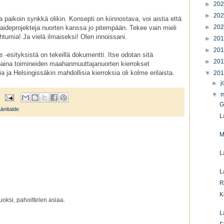
►
20
►
20
na paikoin synkkä olikin. Konsepti on kiinnostava, voi aistia että
►
20
a taideprojekteja nuorten kanssa jo pitempään. Tekee vain mieli
htumia! Ja vielä ilmaiseksi! Olen innoissani.
►
20
►
20
s
-esityksistä on tekeillä dokumentti. Itse odotan sitä
►
20
ppaina toimineiden maahanmuuttajanuorten kierrokset
a ja Helsingissäkin mahdollisia kierroksia oli kolme erilaista.
▼
20
►
j
▼
m
G
änitaide
L
M
L
L
R
K
oksi, pahoittelen asiaa.
L