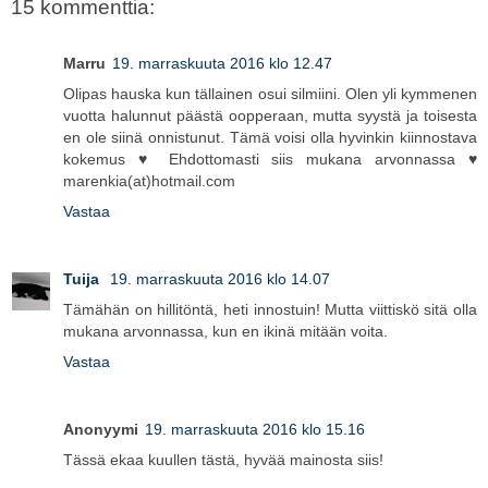
15 kommenttia:
Marru
19. marraskuuta 2016 klo 12.47
Olipas hauska kun tällainen osui silmiini. Olen yli kymmenen
vuotta halunnut päästä oopperaan, mutta syystä ja toisesta
en ole siinä onnistunut. Tämä voisi olla hyvinkin kiinnostava
kokemus ♥ Ehdottomasti siis mukana arvonnassa ♥
marenkia(at)hotmail.com
Vastaa
Tuija
19. marraskuuta 2016 klo 14.07
Tämähän on hillitöntä, heti innostuin! Mutta viittiskö sitä olla
mukana arvonnassa, kun en ikinä mitään voita.
Vastaa
Anonyymi
19. marraskuuta 2016 klo 15.16
Tässä ekaa kuullen tästä, hyvää mainosta siis!