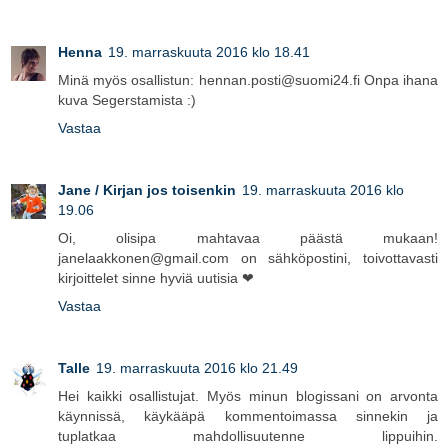
Henna
19. marraskuuta 2016 klo 18.41
Minä myös osallistun: hennan.posti@suomi24.fi Onpa ihana
kuva Segerstamista :)
Vastaa
Jane / Kirjan jos toisenkin
19. marraskuuta 2016 klo
19.06
Oi, olisipa mahtavaa päästä mukaan!
janelaakkonen@gmail.com on sähköpostini, toivottavasti
kirjoittelet sinne hyviä uutisia ❤
Vastaa
Talle
19. marraskuuta 2016 klo 21.49
Hei kaikki osallistujat. Myös minun blogissani on arvonta
käynnissä, käykääpä kommentoimassa sinnekin ja
tuplatkaa mahdollisuutenne lippuihin.