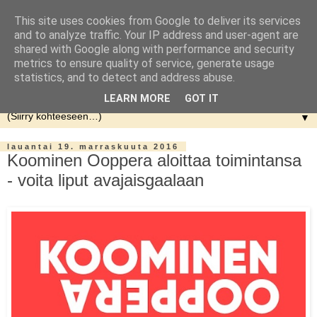
This site uses cookies from Google to deliver its services
and to analyze traffic. Your IP address and user-agent are
shared with Google along with performance and security
metrics to ensure quality of service, generate usage
statistics, and to detect and address abuse.
LEARN MORE
GOT IT
▼
lauantai 19. marraskuuta 2016
Koominen Ooppera aloittaa toimintansa
- voita liput avajaisgaalaan