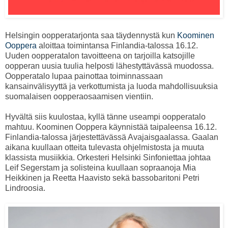
Helsingin oopperatarjonta saa täydennystä kun
Koominen
Ooppera
aloittaa toimintansa Finlandia-talossa 16.12.
Uuden oopperatalon tavoitteena on tarjoilla katsojille
oopperan uusia tuulia helposti lähestyttävässä muodossa.
Oopperatalo lupaa painottaa toiminnassaan
kansainvälisyyttä ja verkottumista ja luoda mahdollisuuksia
suomalaisen oopperaosaamisen vientiin.
Hyvältä siis kuulostaa, kyllä tänne useampi oopperatalo
mahtuu. Koominen Ooppera käynnistää taipaleensa 16.12.
Finlandia-talossa järjestettävässä Avajaisgaalassa. Gaalan
aikana kuullaan otteita tulevasta ohjelmistosta ja muuta
klassista musiikkia. Orkesteri Helsinki Sinfoniettaa johtaa
Leif Segerstam ja solisteina kuullaan sopraanoja Mia
Heikkinen ja Reetta Haavisto sekä bassobaritoni Petri
Lindroosia.