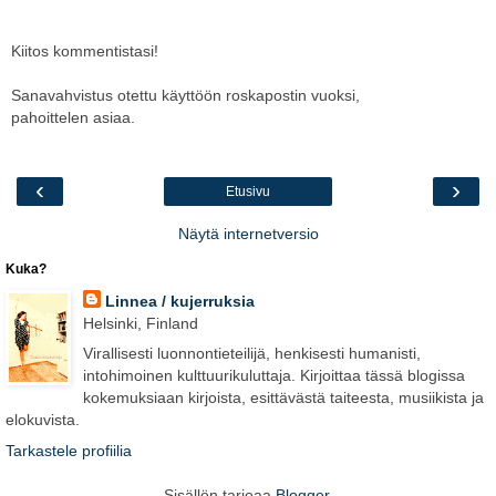
Kiitos kommentistasi!
Sanavahvistus otettu käyttöön roskapostin vuoksi,
pahoittelen asiaa.
‹
›
Etusivu
Näytä internetversio
Kuka?
Linnea / kujerruksia
Helsinki, Finland
Virallisesti luonnontieteilijä, henkisesti humanisti,
intohimoinen kulttuurikuluttaja. Kirjoittaa tässä blogissa
kokemuksiaan kirjoista, esittävästä taiteesta, musiikista ja
elokuvista.
Tarkastele profiilia
Sisällön tarjoaa
Blogger
.