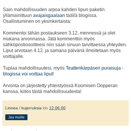
Sain mahdollisuuden arpoa kahden lipun paketin
yllämainittuun
avajaisgaalaan
täällä blogissa.
Osallistuminen on yksinkertaista:
Kommentoi tähän postaukseen 3.12. mennessä ja olet
mukana arvonnassa. Jätä kommenttiin myös
sähköpostiosoitteesi niin saan sinuun tarvittaessa yhteyden.
Liput arvotaan 4.12. ja samana päivänä ilmoitetaan myös
voittajalle.
Tuplaa mahdollisuutesi, myös
Teatterikärpäsen puraisuja -
blogissa voi voittaa liput
!
Arvonta on järjestetty yhteistyössä Koomisen Oopperan
kanssa, kiitos tästä mahdollisuudesta!
Linnea / kujerruksia
klo
12.06.00
Jaa muille