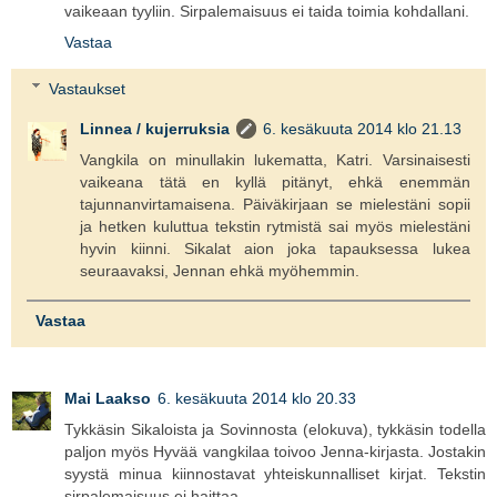
vaikeaan tyyliin. Sirpalemaisuus ei taida toimia kohdallani.
Vastaa
Vastaukset
Linnea / kujerruksia
6. kesäkuuta 2014 klo 21.13
Vangkila on minullakin lukematta, Katri. Varsinaisesti
vaikeana tätä en kyllä pitänyt, ehkä enemmän
tajunnanvirtamaisena. Päiväkirjaan se mielestäni sopii
ja hetken kuluttua tekstin rytmistä sai myös mielestäni
hyvin kiinni. Sikalat aion joka tapauksessa lukea
seuraavaksi, Jennan ehkä myöhemmin.
Vastaa
Mai Laakso
6. kesäkuuta 2014 klo 20.33
Tykkäsin Sikaloista ja Sovinnosta (elokuva), tykkäsin todella
paljon myös Hyvää vangkilaa toivoo Jenna-kirjasta. Jostakin
syystä minua kiinnostavat yhteiskunnalliset kirjat. Tekstin
sirpalemaisuus ei haittaa.