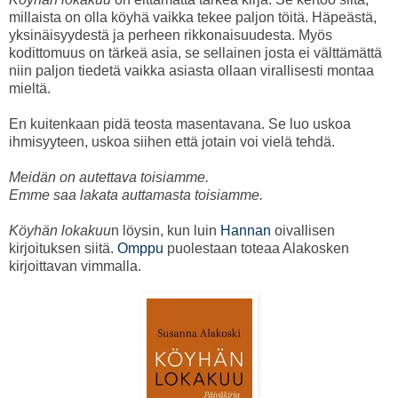
millaista on olla köyhä vaikka tekee paljon töitä. Häpeästä,
yksinäisyydestä ja perheen rikkonaisuudesta. Myös
kodittomuus on tärkeä asia, se sellainen josta ei välttämättä
niin paljon tiedetä vaikka asiasta ollaan virallisesti montaa
mieltä.
En kuitenkaan pidä teosta masentavana. Se luo uskoa
ihmisyyteen, uskoa siihen että jotain voi vielä tehdä.
Meidän on autettava toisiamme.
Emme saa lakata auttamasta toisiamme.
Köyhän lokakuu
n löysin, kun luin
Hannan
oivallisen
kirjoituksen siitä.
Omppu
puolestaan toteaa Alakosken
kirjoittavan vimmalla.