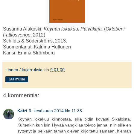
Susanna Alakoski:
Köyhän lokakuu. Päiväkirja.
(
Oktober i
Fattigsverige
, 2012)
Schildts & Söderströms, 2013.
Suomentanut: Katriina Huttunen
Kansi: Emma Strömberg
Linnea / kujerruksia
klo
9.01.00
Jaa muille
4 kommenttia:
Katri
6. kesäkuuta 2014 klo 11.38
Köyhän lokakuu kiinnostaa, sillä pidin kovasti Sikaloista.
Kuitenkin kun luin Hyvää vangkilaa toivoo jenna, niin sille en
syttynyt ja pelkään tämän olevan kirjoitettu samaan, hieman