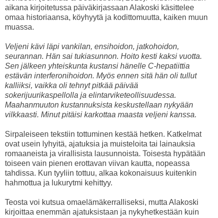
aikana kirjoitetussa päiväkirjassaan Alakoski käsittelee
omaa historiaansa, köyhyytä ja kodittomuutta, kaiken muun
muassa.
Veljeni kävi läpi vankilan, ensihoidon, jatkohoidon,
seurannan. Hän sai tukiasunnon. Hoito kesti kaksi vuotta.
Sen jälkeen yhteiskunta kustansi hänelle C-hepatiittia
estävän interferonihoidon. Myös ennen sitä hän oli tullut
kalliiksi, vaikka oli tehnyt pitkää päivää
sokerijuurikaspellolla ja elintarviketeollisuudessa.
Maahanmuuton kustannuksista keskustellaan nykyään
vilkkaasti. Minut pitäisi karkottaa maasta veljeni kanssa.
Sirpaleiseen tekstiin tottuminen kestää hetken. Katkelmat
ovat usein lyhyitä, ajatuksia ja muisteloita tai lainauksia
romaaneista ja virallisista lausunnoista. Toisesta hypätään
toiseen vain pienen erottavan viivan kautta, nopeassa
tahdissa. Kun tyyliin tottuu, alkaa kokonaisuus kuitenkin
hahmottua ja lukurytmi kehittyy.
Teosta voi kutsua omaelämäkerralliseksi, mutta Alakoski
kirjoittaa enemmän ajatuksistaan ja nykyhetkestään kuin