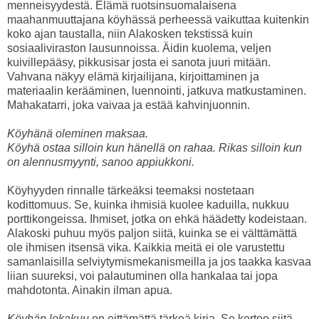
menneisyydestä. Elämä ruotsinsuomalaisena
maahanmuuttajana köyhässä perheessä vaikuttaa kuitenkin
koko ajan taustalla, niin Alakosken tekstissä kuin
sosiaaliviraston lausunnoissa. Äidin kuolema, veljen
kuivillepääsy, pikkusisar josta ei sanota juuri mitään.
Vahvana näkyy elämä kirjailijana, kirjoittaminen ja
materiaalin kerääminen, luennointi, jatkuva matkustaminen.
Mahakatarri, joka vaivaa ja estää kahvinjuonnin.
Köyhänä oleminen maksaa.
Köyhä ostaa silloin kun hänellä on rahaa. Rikas silloin kun
on alennusmyynti, sanoo appiukkoni.
Köyhyyden rinnalle tärkeäksi teemaksi nostetaan
kodittomuus. Se, kuinka ihmisiä kuolee kaduilla, nukkuu
porttikongeissa. Ihmiset, jotka on ehkä häädetty kodeistaan.
Alakoski puhuu myös paljon siitä, kuinka se ei välttämättä
ole ihmisen itsensä vika. Kaikkia meitä ei ole varustettu
samanlaisilla selviytymismekanismeilla ja jos taakka kasvaa
liian suureksi, voi palautuminen olla hankalaa tai jopa
mahdotonta. Ainakin ilman apua.
Köyhän lokakuu
on eittämättä tärkeä kirja. Se kertoo siitä,