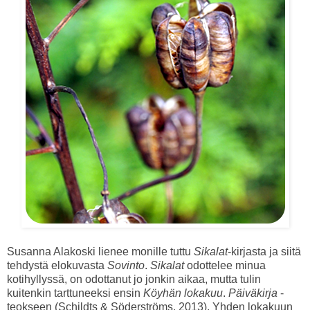
Susanna Alakoski lienee monille tuttu
Sikalat
-kirjasta ja siitä
tehdystä elokuvasta
Sovinto
.
Sikalat
odottelee minua
kotihyllyssä, on odottanut jo jonkin aikaa, mutta tulin
kuitenkin tarttuneeksi ensin
Köyhän lokakuu
.
Päiväkirja
-
teokseen (Schildts & Söderströms, 2013). Yhden lokakuun