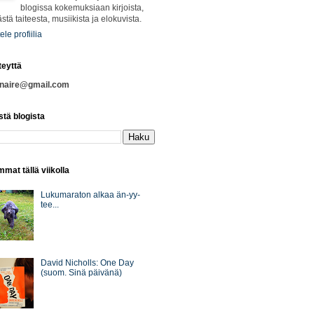
blogissa kokemuksiaan kirjoista,
ästä taiteesta, musiikista ja elokuvista.
ele profiilia
teyttä
nnaire@gmail.com
stä blogista
mat tällä viikolla
Lukumaraton alkaa än-yy-
tee...
David Nicholls: One Day
(suom. Sinä päivänä)