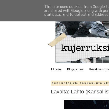
This site uses cookies from Google to 
are shared with Google along with per
statistics, and to detect and address
Etusivu
Blogi ja hän
Kesäkisan run
sunnuntai 26. toukokuuta 20
Lavalta: Lähtö (Kansallist