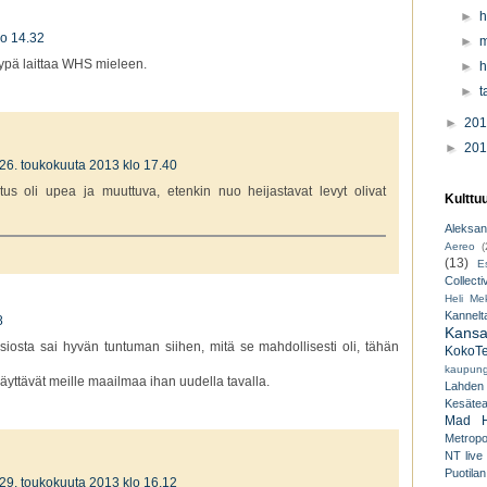
►
h
lo 14.32
►
m
yypä laittaa WHS mieleen.
►
h
►
t
►
20
►
20
26. toukokuuta 2013 klo 17.40
tus oli upea ja muuttuva, etenkin nuo heijastavat levyt olivat
Kulttu
Aleksant
Aereo
(
(13)
E
Collecti
Heli Mek
Kannelt
8
Kansal
siosta sai hyvän tuntuman siihen, mitä se mahdollisesti oli, tähän
KokoTe
kaupungi
 näyttävät meille maailmaa ihan uudella tavalla.
Lahden
Kesäteat
Mad H
Metropo
NT live
Puotilan
29. toukokuuta 2013 klo 16.12