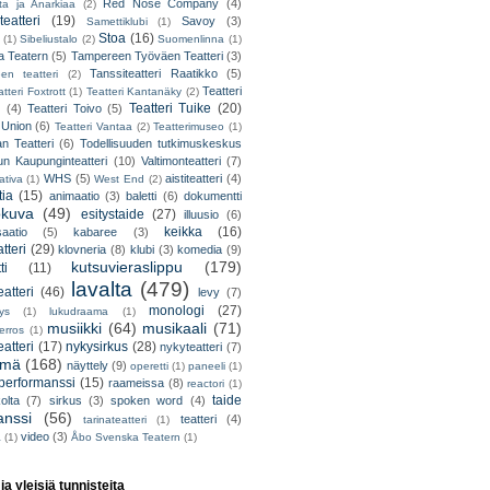
Red Nose Company
(4)
ta ja Anarkiaa
(2)
eatteri
(19)
Savoy
(3)
Samettiklubi
(1)
Stoa
(16)
(1)
Sibeliustalo
(2)
Suomenlinna
(1)
 Teatern
(5)
Tampereen Työväen Teatteri
(3)
Tanssiteatteri Raatikko
(5)
en teatteri
(2)
Teatteri
tteri Foxtrott
(1)
Teatteri Kantanäky
(2)
Teatteri Tuike
(20)
(4)
Teatteri Toivo
(5)
 Union
(6)
Teatteri Vantaa
(2)
Teatterimuseo
(1)
an Teatteri
(6)
Todellisuuden tutkimuskeskus
un Kaupunginteatteri
(10)
Valtimonteatteri
(7)
WHS
(5)
aistiteatteri
(4)
ativa
(1)
West End
(2)
tia
(15)
animaatio
(3)
baletti
(6)
dokumentti
okuva
(49)
esitystaide
(27)
illuusio
(6)
keikka
(16)
saatio
(5)
kabaree
(3)
tteri
(29)
klovneria
(8)
klubi
(3)
komedia
(9)
kutsuvieraslippu
(179)
ti
(11)
lavalta
(479)
eatteri
(46)
levy
(7)
monologi
(27)
tys
(1)
lukudraama
(1)
musiikki
(64)
musikaali
(71)
erros
(1)
atteri
(17)
nykysirkus
(28)
nykyteatteri
(7)
lmä
(168)
näyttely
(9)
operetti
(1)
paneeli
(1)
performanssi
(15)
raameissa
(8)
reactori
(1)
taide
olta
(7)
sirkus
(3)
spoken word
(4)
anssi
(56)
teatteri
(4)
tarinateatteri
(1)
video
(3)
a
(1)
Åbo Svenska Teatern
(1)
 ja yleisiä tunnisteita