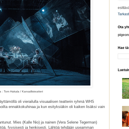
esittäv
Tarkast
Ota yh
pigeo
Hae tä
Luetuim
 : Tom Hakala / Kansallisteatteri
näyttämöllä oli vierailulla visuaalisen teatterin ryhmä WHS
moilta ennakkokuhinaa ja kun esityksiäkin oli kaiken lisäksi vain
aantunut. Mies (Kalle Nio) ja nainen (Vera Selene Tegerman)
töä, fyysisesti ja henkisesti. Lähtöä tehdään useamman