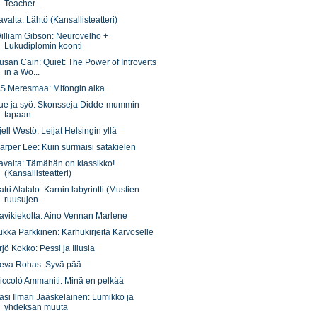
Teacher...
avalta: Lähtö (Kansallisteatteri)
illiam Gibson: Neurovelho +
Lukudiplomin koonti
usan Cain: Quiet: The Power of Introverts
in a Wo...
.S.Meresmaa: Mifongin aika
ue ja syö: Skonsseja Didde-mummin
tapaan
jell Westö: Leijat Helsingin yllä
arper Lee: Kuin surmaisi satakielen
avalta: Tämähän on klassikko!
(Kansallisteatteri)
atri Alatalo: Karnin labyrintti (Mustien
ruusujen...
avikiekolta: Aino Vennan Marlene
ukka Parkkinen: Karhukirjeitä Karvoselle
rjö Kokko: Pessi ja Illusia
eva Rohas: Syvä pää
iccolò Ammaniti: Minä en pelkää
asi Ilmari Jääskeläinen: Lumikko ja
yhdeksän muuta