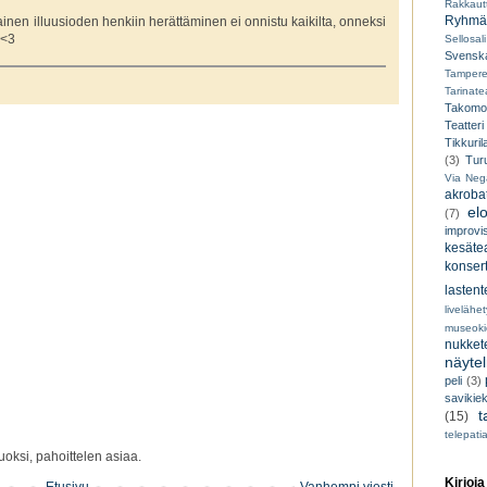
Rakkaut
Ryhmät
ällainen illuusioden henkiin herättäminen ei onnistu kaikilta, onneksi
 <3
Sellosali
Svenska
Tampere
Tarinatea
Takomo
Teatteri
Tikkuril
(3)
Tur
Via Neg
akroba
el
(7)
improvi
kesätea
konsert
lastent
livelähe
museoki
nukkete
näyte
peli
(3)
savikiek
t
(15)
telepati
oksi, pahoittelen asiaa.
Kirjoja