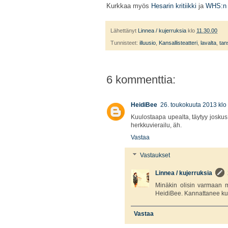
Kurkkaa myös
Hesarin kritiikki
ja
WHS:n 
Lähettänyt
Linnea / kujerruksia
klo
11.30.00
Tunnisteet:
illuusio
,
Kansallisteatteri
,
lavalta
,
tan
6 kommenttia:
HeidiBee
26. toukokuuta 2013 klo
Kuulostaapa upealta, täytyy joskus 
herkkuvierailu, äh.
Vastaa
Vastaukset
Linnea / kujerruksia
Minäkin olisin varmaan m
HeidiBee. Kannattanee kur
Vastaa