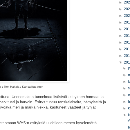
►
20
►
20
►
20
►
20
►
20
►
20
►
20
►
20
►
20
▼
20
►
j
►
m
►
l
 : Tom Hakala / Kansallisteatteri
►
s
►
e
oituna. Unenomaista tunnelmaa lisäsivät esityksen harmaat ja
►
h
harkitusti ja harvoin. Esitys tuntuu ranskalaiselta, hämyiseltä ja
ivoava meri ja märkä hiekka, kastuneet vaatteet ja tyhjät
►
k
▼
t
M
katsomaan WHS:n esityksiä uudelleen menen kyselemättä.
T