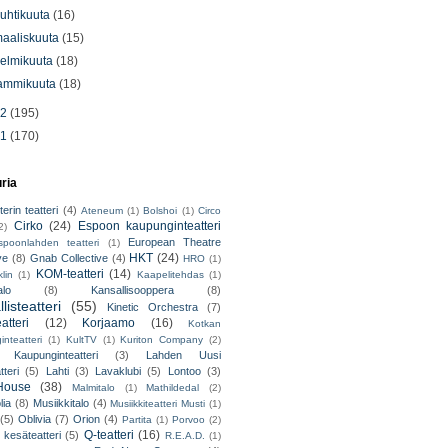
uhtikuuta
(16)
aaliskuuta
(15)
elmikuuta
(18)
ammikuuta
(18)
12
(195)
11
(170)
uria
erin teatteri
(4)
Ateneum
(1)
Bolshoi
(1)
Circo
Cirko
(24)
Espoon kaupunginteatteri
2)
European Theatre
spoonlahden teatteri
(1)
HKT
(24)
ve
(8)
Gnab Collective
(4)
HRO
(1)
KOM-teatteri
(14)
lin
(1)
Kaapelitehdas
(1)
alo
(8)
Kansallisooppera
(8)
listeatteri
(55)
Kinetic Orchestra
(7)
atteri
(12)
Korjaamo
(16)
Kotkan
nteatteri
(1)
KultTV
(1)
Kuriton Company
(2)
 Kaupunginteatteri
(3)
Lahden Uusi
teri
(5)
Lahti
(3)
Lavaklubi
(5)
Lontoo
(3)
ouse
(38)
Malmitalo
(1)
Mathildedal
(2)
lia
(8)
Musiikkitalo
(4)
Musiikkiteatteri Musti
(1)
(5)
Oblivia
(7)
Orion
(4)
Partita
(1)
Porvoo
(2)
Q-teatteri
(16)
 kesäteatteri
(5)
R.E.A.D.
(1)