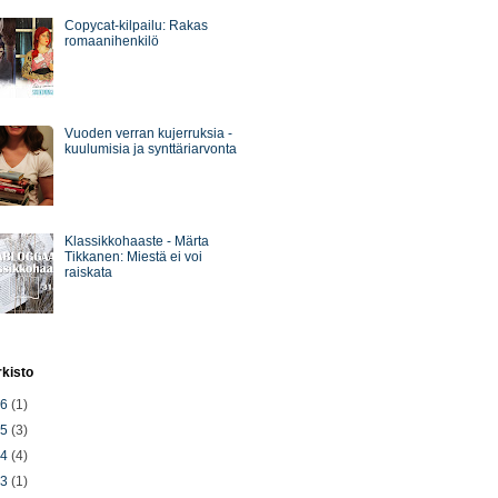
Copycat-kilpailu: Rakas
romaanihenkilö
Vuoden verran kujerruksia -
kuulumisia ja synttäriarvonta
Klassikkohaaste - Märta
Tikkanen: Miestä ei voi
raiskata
rkisto
26
(1)
25
(3)
24
(4)
23
(1)