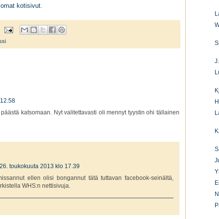
omat kotisivut
.
L
W
ssi
S
J
L
K
 12.58
H
päästä katsomaan. Nyt valitettavasti oli mennyt tyystin ohi tällainen
L
K
S
J
26. toukokuuta 2013 klo 17.39
Y
issannut ellen olisi bongannut tätä tuttavan facebook-seinältä,
E
kistella WHS:n nettisivuja.
N
P