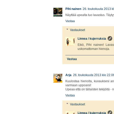
Pihi nainen
26. toukokuuta 2013 k
Näyttää upealta tuo lavastus. Täyt
Vastaa
Vastaukset
Linnea / kujerruksia
Eikö, Pihi nainen! Lavas
uskomattoman hienoja.
Vastaa
Arja
26. toukokuuta 2013 klo 22.0
Kuulostaa hienolta, kuvauksesi an
varmaan uppoaisi!
Upeaa että on tällaisten tekijöitä -
Vastaa
Vastaukset
Linnea / kujerruksia