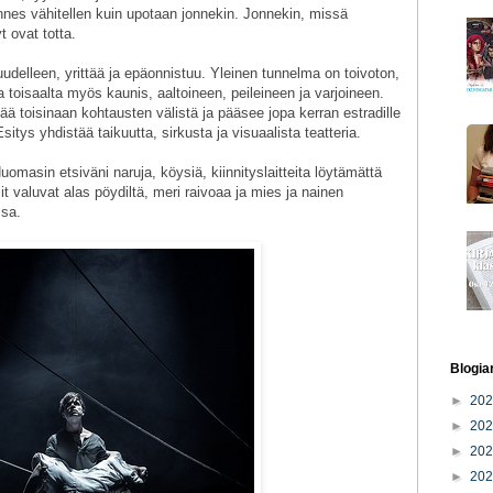
nes vähitellen kuin upotaan jonnekin. Jonnekin, missä
t ovat totta.
udelleen, yrittää ja epäonnistuu. Yleinen tunnelma on toivoton,
Ja toisaalta myös kaunis, aaltoineen, peileineen ja varjoineen.
ää toisinaan kohtausten välistä ja pääsee jopa kerran estradille
tys yhdistää taikuutta, sirkusta ja visuaalista teatteria.
uomasin etsiväni naruja, köysiä, kiinnityslaitteita löytämättä
sit valuvat alas pöydiltä, meri raivoaa ja mies ja nainen
sa.
Blogia
►
20
►
20
►
20
►
20