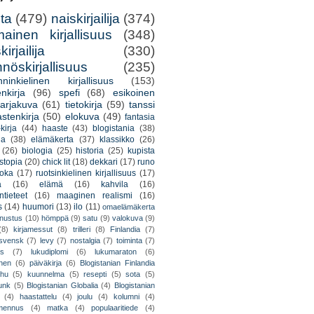
lta
(479)
naiskirjailija
(374)
mainen kirjallisuus
(348)
irjailija
(330)
nöskirjallisuus
(235)
nninkielinen kirjallisuus
(153)
nkirja
(96)
spefi
(68)
esikoinen
arjakuva
(61)
tietokirja
(59)
tanssi
astenkirja
(50)
elokuva
(49)
fantasia
kirja
(44)
haaste
(43)
blogistania
(38)
ja
(38)
elämäkerta
(37)
klassikko
(26)
(26)
biologia
(25)
historia
(25)
kupista
stopia
(20)
chick lit
(18)
dekkari
(17)
runo
uoka
(17)
ruotsinkielinen kirjallisuus
(17)
a
(16)
elämä
(16)
kahvila
(16)
tieteet
(16)
maaginen realismi
(16)
s
(14)
huumori
(13)
ilo
(11)
omaelämäkerta
nnustus
(10)
hömppä
(9)
satu
(9)
valokuva
(9)
(8)
kirjamessut
(8)
trilleri
(8)
Finlandia
(7)
ssvensk
(7)
levy
(7)
nostalgia
(7)
toiminta
(7)
ys
(7)
lukudiplomi
(6)
lukumaraton
(6)
nen
(6)
päiväkirja
(6)
Blogistanian Finlandia
hu
(5)
kuunnelma
(5)
resepti
(5)
sota
(5)
unk
(5)
Blogistanian Globalia
(4)
Blogistanian
(4)
haastattelu
(4)
joulu
(4)
kolumni
(4)
lmennus
(4)
matka
(4)
populaaritiede
(4)