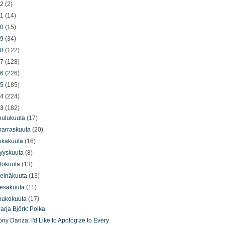
22
(2)
21
(14)
20
(15)
19
(34)
18
(122)
17
(128)
16
(226)
15
(185)
14
(224)
13
(182)
oulukuuta
(17)
arraskuuta
(20)
okakuuta
(16)
yyskuuta
(8)
lokuuta
(13)
einäkuuta
(13)
esäkuuta
(11)
oukokuuta
(17)
arja Björk: Poika
ony Danza: I'd Like to Apologize to Every