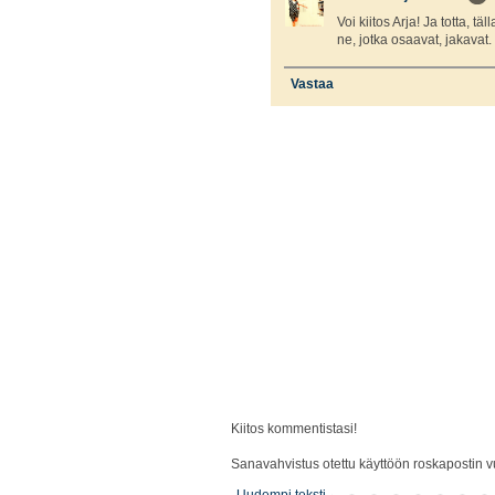
Voi kiitos Arja! Ja totta, t
ne, jotka osaavat, jakavat.
Vastaa
Kiitos kommentistasi!
Sanavahvistus otettu käyttöön roskapostin vu