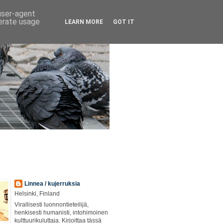
 user-agent
nerate usage
LEARN MORE
GOT IT
Linnea / kujerruksia
Helsinki, Finland
Virallisesti luonnontieteilijä,
henkisesti humanisti, intohimoinen
kulttuurikuluttaja. Kirjoittaa tässä