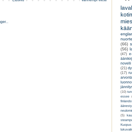
Etusivu
Vanhempi viesti
lava
koti
miesk
kään
engla
nuorte
(66)
s
(56)
l
(47)
e-
äänikir
novelli
(21)
dy
(17)
r
arvont
luonnon
jännity
(10)
tu
essee
finland
äänest
neulomi
(5)
kau
steamp
Kuopus
lukuva