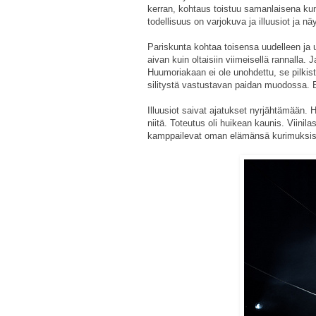
kerran, kohtaus toistuu samanlaisena kun
todellisuus on varjokuva ja illuusiot ja näy
Pariskunta kohtaa toisensa uudelleen ja u
aivan kuin oltaisiin viimeisellä rannalla. 
Huumoriakaan ei ole unohdettu, se pilkist
silitystä vastustavan paidan muodossa. Esi
Illuusiot saivat ajatukset nyrjähtämään. H
niitä. Toteutus oli huikean kaunis. Viinila
kamppailevat oman elämänsä kurimuksis