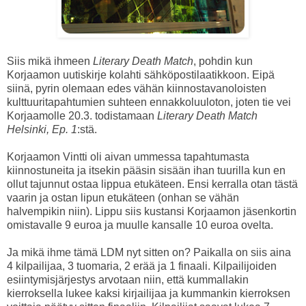
Siis mikä ihmeen
Literary Death Match
, pohdin kun
Korjaamon uutiskirje kolahti sähköpostilaatikkoon. Eipä
siinä, pyrin olemaan edes vähän kiinnostavanoloisten
kulttuuritapahtumien suhteen ennakkoluuloton, joten tie vei
Korjaamolle 20.3. todistamaan
Literary Death Match
Helsinki, Ep. 1
:stä.
Korjaamon Vintti oli aivan ummessa tapahtumasta
kiinnostuneita ja itsekin pääsin sisään ihan tuurilla kun en
ollut tajunnut ostaa lippua etukäteen. Ensi kerralla otan tästä
vaarin ja ostan lipun etukäteen (onhan se vähän
halvempikin niin). Lippu siis kustansi Korjaamon jäsenkortin
omistavalle 9 euroa ja muulle kansalle 10 euroa ovelta.
Ja mikä ihme tämä LDM nyt sitten on? Paikalla on siis aina
4 kilpailijaa, 3 tuomaria, 2 erää ja 1 finaali. Kilpailijoiden
esiintymisjärjestys arvotaan niin, että kummallakin
kierroksella lukee kaksi kirjailijaa ja kummankin kierroksen