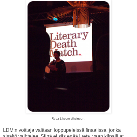
Rosa Liksom viiksineen.
LDM:n voittaja valitaan loppupeleissä finaalissa, jonka
sisältö vaihtelee. Siinä ei siis enää lueta, vaan kilpailijat