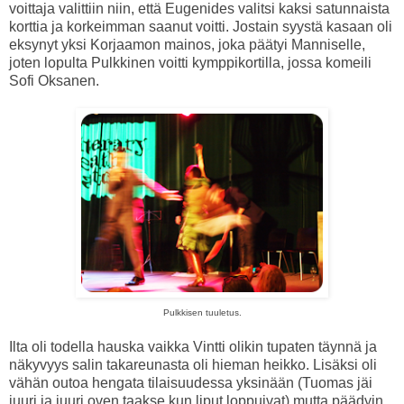
voittaja valittiin niin, että Eugenides valitsi kaksi satunnaista
korttia ja korkeimman saanut voitti. Jostain syystä kasaan oli
eksynyt yksi Korjaamon mainos, joka päätyi Manniselle,
joten lopulta Pulkkinen voitti kymppikortilla, jossa komeili
Sofi Oksanen.
Pulkkisen tuuletus.
Ilta oli todella hauska vaikka Vintti olikin tupaten täynnä ja
näkyvyys salin takareunasta oli hieman heikko. Lisäksi oli
vähän outoa hengata tilaisuudessa yksinään (Tuomas jäi
juuri ja juuri oven taakse kun liput loppuivat) mutta päädyin