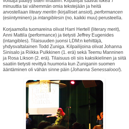
voittaja päätyy sitten finaaliin. Kilpailijat saavat lukea 7
minuuttia tai vähemmän omia tekstejään ja heitä
arvostellaan
liteary meritin
(kirjalliset ansiot),
performancen
(esiintyminen) ja
intangiblesin
(no, kaikki muu) perusteella.
Korjaamolla tuomareina olivat Harri Hertell (literary merit),
Anni Mattila (performance) ja tietysti Jeffrey Eugenides
(intangibles). Tilaisuuden juonsi LDM:n kehittäjä,
yhdysvaltalainen Todd Zuniga. Kilpailijoina olivat Johanna
Sinisalo ja Riikka Pulkkinen (1. erä) sekä Teemu Manninen
ja Rosa Likson (2. erä). Tilaisuus oli siis kaksikielinen ja siitä
saatiin tietysti revittyä huumoria kun Zuniganin suomen
ääntäminen oli vähän sinne päin (
Johanna Senessalooo!
).