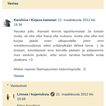
Vastaa
Karoliina / Kirjava kammari
21. maaliskuuta 2012 klo
19.36
Hauska juttu, ihanasti kerroit tapahtumasta! Ja toistan
muita, eli olisi ollut ihana olla mukana, mutta olisi ollut tosi
kurjaa jäädä oven ulkopuolelle, joten onni
onnettomuudessa, etten yrittänytkään lähteä sinne. :) Ja
tosiaan, toivottavasti ensi kerralla pääsen ja pääsemme
max sankoin joukoin, ettei sinun tarvitse fanitella enää
yksiksesi. <3
Miekin repesin Naimapuuhien käännösjutulle. :D
Vastaa
Vastaukset
Linnea / kujerruksia
21. maaliskuuta 2012 klo
19.58
Kiitos Karoliina!