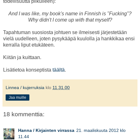
todellisuutta pilkulleen):
And I was like, my book's name in Finnish is "Fucking"?
Why didn't I come up with that myself?
Tapahtuman suosiosta johtuen se ilmeisesti järjestetään
vielä uudelleen, joten pysykääpä kuulolla ja hankkikaa ensi
kerralla liput etukäteen.
Kiitän ja kuittaan.
Lisätietoa konseptista
täältä
.
Linnea / kujerruksia
klo
11.31.00
Jaa muille
18 kommenttia:
Hanna / Kirjainten virrassa
21. maaliskuuta 2012 klo
11.44