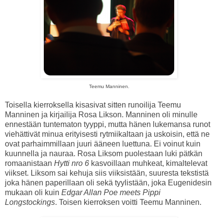
Teemu Manninen.
Toisella kierroksella kisasivat sitten runoilija Teemu
Manninen ja kirjailija Rosa Likson. Manninen oli minulle
ennestään tuntematon tyyppi, mutta hänen lukemansa runot
viehättivät minua erityisesti rytmiikaltaan ja uskoisin, että ne
ovat parhaimmillaan juuri ääneen luettuna. Ei voinut kuin
kuunnella ja nauraa. Rosa Liksom puolestaan luki pätkän
romaanistaan
Hytti nro 6
kasvoillaan muhkeat, kimaltelevat
viikset. Liksom sai kehuja siis viiksistään, suuresta tekstistä
joka hänen paperillaan oli sekä tyylistään, joka Eugenidesin
mukaan oli kuin
Edgar Allan Poe meets Pippi
Longstockings
. Toisen kierroksen voitti Teemu Manninen.