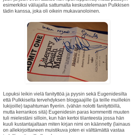
esimerkiksi väliajalla sattumalta keskustelemaan Pulkkisen
tädin kanssa, joka oli oikein mukavanoloinen.
Lopuksi leikin vielä fanityttöä ja pyysin sekä Eugenidesilta
että Pulkkiselta tervehdyksen bloggaajille (ja teille muillekin
lukijoille) tapahtuman flyeriin. (vähän nolotti fanityttöillä,
mutta kerrankos sitä) Eugenidesin paras kommentti muuten
tuli mielestäni silloin, kun hän kertoi tilanteesta jossa hän
kuuli kustantajaltaan miten kirjan nimi on käännetty (lainaus
on allekirjoittaneen muistikuva joten ei välttämättä vastaa