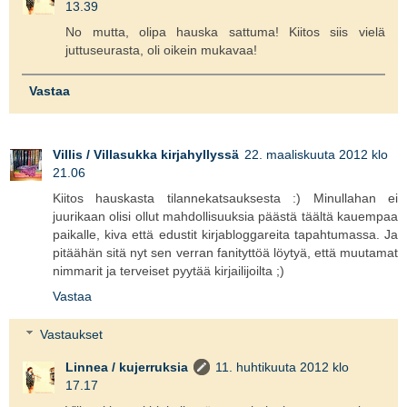
13.39
No mutta, olipa hauska sattuma! Kiitos siis vielä
juttuseurasta, oli oikein mukavaa!
Vastaa
Villis / Villasukka kirjahyllyssä
22. maaliskuuta 2012 klo
21.06
Kiitos hauskasta tilannekatsauksesta :) Minullahan ei
juurikaan olisi ollut mahdollisuuksia päästä täältä kauempaa
paikalle, kiva että edustit kirjabloggareita tapahtumassa. Ja
pitäähän sitä nyt sen verran fanityttöä löytyä, että muutamat
nimmarit ja terveiset pyytää kirjailijoilta ;)
Vastaa
Vastaukset
Linnea / kujerruksia
11. huhtikuuta 2012 klo
17.17