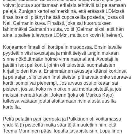
voivat joutua suorittamaan erilaisia tehtäviä tai pelaamaan
pelejä. Zunigan kertoi esimerkkinä, että eräässä LDM:ssä
finaalissa oli pitänyt heittää cupcakeilla posteria, jossa oli
Neil Gaimanin kuva. Finalisti, joka sai kuorrutuksen
lähimmäksi Gaimanin suuta, voitti (Gaiman siksi, että hän
aina lupailee tulevansa LDM:n, mutta on kovin kiireinen).
Korjaamon finaali oli korttipelin muodossa. Ensin lavalle
pyydettiin viisi avustajaa ja minä tietysti tungin mukaan
sinne nököttämään hölmö virne naamallani. Avustajille
jaettiin isot pelikortit, joihin oli tulostettu suomalaisten
kirjailijoiden kuvia. Ensimmäinen avustaja käänsi korttinsa
ja pelaajan, siis toisen finalisteista, piti arvata onko seuraava
kortti isompi vai pienempi. Jos arvaus osui oikeaan sai
pisteen, jos sai koko rivin oikein sai monta pistettä ja jos
mokasi menetti kaikki. Jokerin (joka oli Markus Kajo)
tullessa vastaan joutui aloittamaan rivin alusta uusilla
korteilla.
Peliä pelattiin pari kierrosta ja Pulkkinen oli voittamassa
yhdellä (!) pisteellä mutta sääntöjä muutettiin niin, että
Teemu Manninen pääsi lopulta tasapisteisiin. Lopullinen