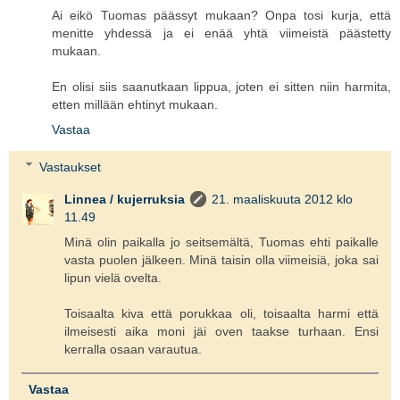
Ai eikö Tuomas päässyt mukaan? Onpa tosi kurja, että
menitte yhdessä ja ei enää yhtä viimeistä päästetty
mukaan.
En olisi siis saanutkaan lippua, joten ei sitten niin harmita,
etten millään ehtinyt mukaan.
Vastaa
Vastaukset
Linnea / kujerruksia
21. maaliskuuta 2012 klo
11.49
Minä olin paikalla jo seitsemältä, Tuomas ehti paikalle
vasta puolen jälkeen. Minä taisin olla viimeisiä, joka sai
lipun vielä ovelta.
Toisaalta kiva että porukkaa oli, toisaalta harmi että
ilmeisesti aika moni jäi oven taakse turhaan. Ensi
kerralla osaan varautua.
Vastaa