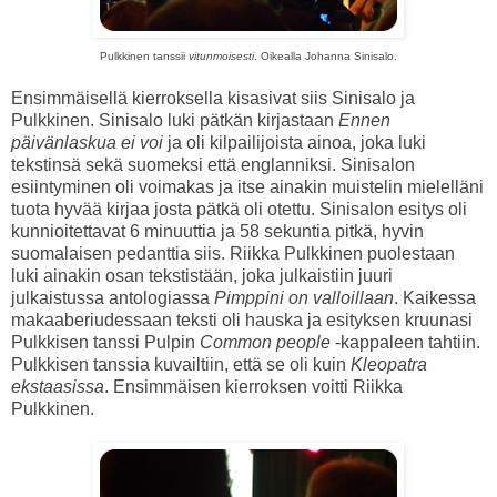
Pulkkinen tanssii
vitunmoisesti
. Oikealla Johanna Sinisalo.
Ensimmäisellä kierroksella kisasivat siis Sinisalo ja
Pulkkinen. Sinisalo luki pätkän kirjastaan
Ennen
päivänlaskua ei voi
ja oli kilpailijoista ainoa, joka luki
tekstinsä sekä suomeksi että englanniksi. Sinisalon
esiintyminen oli voimakas ja itse ainakin muistelin mielelläni
tuota hyvää kirjaa josta pätkä oli otettu. Sinisalon esitys oli
kunnioitettavat 6 minuuttia ja 58 sekuntia pitkä, hyvin
suomalaisen pedanttia siis. Riikka Pulkkinen puolestaan
luki ainakin osan tekstistään, joka julkaistiin juuri
julkaistussa antologiassa
Pimppini on valloillaan
. Kaikessa
makaaberiudessaan teksti oli hauska ja esityksen kruunasi
Pulkkisen tanssi Pulpin
Common people
-kappaleen tahtiin.
Pulkkisen tanssia kuvailtiin, että se oli kuin
Kleopatra
ekstaasissa
. Ensimmäisen kierroksen voitti Riikka
Pulkkinen.