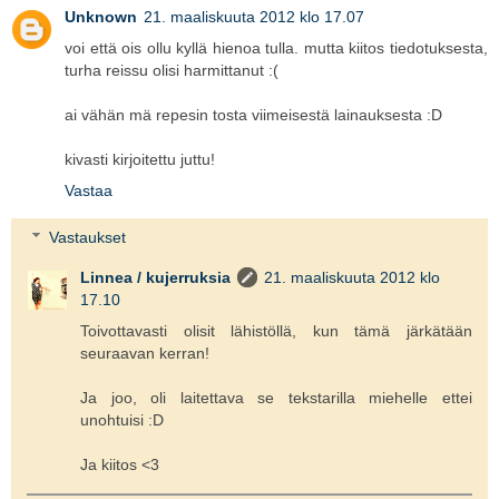
Unknown
21. maaliskuuta 2012 klo 17.07
voi että ois ollu kyllä hienoa tulla. mutta kiitos tiedotuksesta,
turha reissu olisi harmittanut :(
ai vähän mä repesin tosta viimeisestä lainauksesta :D
kivasti kirjoitettu juttu!
Vastaa
Vastaukset
Linnea / kujerruksia
21. maaliskuuta 2012 klo
17.10
Toivottavasti olisit lähistöllä, kun tämä järkätään
seuraavan kerran!
Ja joo, oli laitettava se tekstarilla miehelle ettei
unohtuisi :D
Ja kiitos <3