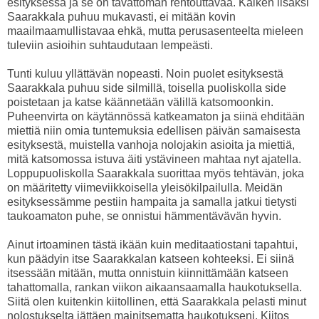
esityksessä ja se on tavattoman rentouttavaa. Kaiken lisäksi
Saarakkala puhuu mukavasti, ei mitään kovin
maailmaamullistavaa ehkä, mutta perusasenteelta mieleen
tuleviin asioihin suhtaudutaan lempeästi.
Tunti kuluu yllättävän nopeasti. Noin puolet esityksestä
Saarakkala puhuu side silmillä, toisella puoliskolla side
poistetaan ja katse käännetään välillä katsomoonkin.
Puheenvirta on käytännössä katkeamaton ja siinä ehditään
miettiä niin omia tuntemuksia edellisen päivän samaisesta
esityksestä, muistella vanhoja nolojakin asioita ja miettiä,
mitä katsomossa istuva äiti ystävineen mahtaa nyt ajatella.
Loppupuoliskolla Saarakkala suorittaa myös tehtävän, joka
on määritetty viimeviikkoisella yleisökilpailulla. Meidän
esityksessämme pestiin hampaita ja samalla jatkui tietysti
taukoamaton puhe, se onnistui hämmentävävän hyvin.
Ainut irtoaminen tästä ikään kuin meditaatiostani tapahtui,
kun päädyin itse Saarakkalan katseen kohteeksi. Ei siinä
itsessään mitään, mutta onnistuin kiinnittämään katseen
tahattomalla, rankan viikon aikaansaamalla haukotuksella.
Siitä olen kuitenkin kiitollinen, että Saarakkala pelasti minut
nolostukselta jättäen mainitsematta haukotukseni. Kiitos