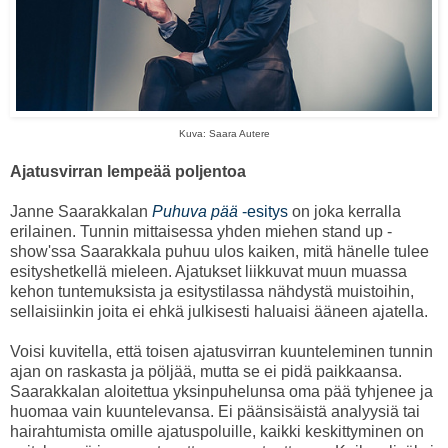
Kuva: Saara Autere
Ajatusvirran lempeää poljentoa
Janne Saarakkalan
Puhuva pää
-esitys
on joka kerralla
erilainen. Tunnin mittaisessa yhden miehen stand up -
show'ssa Saarakkala puhuu ulos kaiken, mitä hänelle tulee
esityshetkellä mieleen. Ajatukset liikkuvat muun muassa
kehon tuntemuksista ja esitystilassa nähdystä muistoihin,
sellaisiinkin joita ei ehkä julkisesti haluaisi ääneen ajatella.
Voisi kuvitella, että toisen ajatusvirran kuunteleminen tunnin
ajan on raskasta ja pöljää, mutta se ei pidä paikkaansa.
Saarakkalan aloitettua yksinpuhelunsa oma pää tyhjenee ja
huomaa vain kuuntelevansa. Ei päänsisäistä analyysiä tai
hairahtumista omille ajatuspoluille, kaikki keskittyminen on