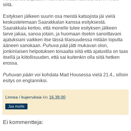
siitä.
Esityksen jälkeen suurin osa meistä katsojista jäi vielä
keskustelemaan Saarakkalan kanssa esityksestä.
Saarakkala kertoo, että monelle tulee esityksen jälkeen
tarve jakaa, sanoa jotain, ja huomaan itsekin sanoittavani
ajatuksiani vaikken itse tässä tilaisuudessa mitään lopulta
ääneen sanokaan.
Puhuva pää
jätti mukavan olon,
jonkinlaisen helpotuksen toisaalta siitä että ajatustila on taas
itsellä ja kiitollisuuden, että sai kuitenkin olla siitä hetken
erossa.
Puhuvan pään
voi kohdata Mad Housessa vielä 21.4., silloin
esitys on englanniksi.
Linnea / kujerruksia
klo
16.38.00
Jaa muille
Ei kommentteja: