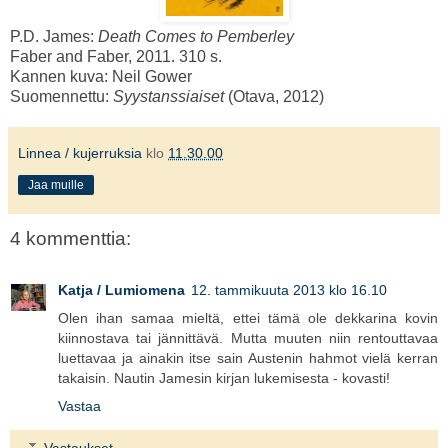
P.D. James:
Death Comes to Pemberley
Faber and Faber, 2011. 310 s.
Kannen kuva: Neil Gower
Suomennettu:
Syystanssiaiset
(Otava, 2012)
Linnea / kujerruksia
klo
11.30.00
Jaa muille
4 kommenttia:
Katja / Lumiomena
12. tammikuuta 2013 klo 16.10
Olen ihan samaa mieltä, ettei tämä ole dekkarina kovin
kiinnostava tai jännittävä. Mutta muuten niin rentouttavaa
luettavaa ja ainakin itse sain Austenin hahmot vielä kerran
takaisin. Nautin Jamesin kirjan lukemisesta - kovasti!
Vastaa
Vastaukset