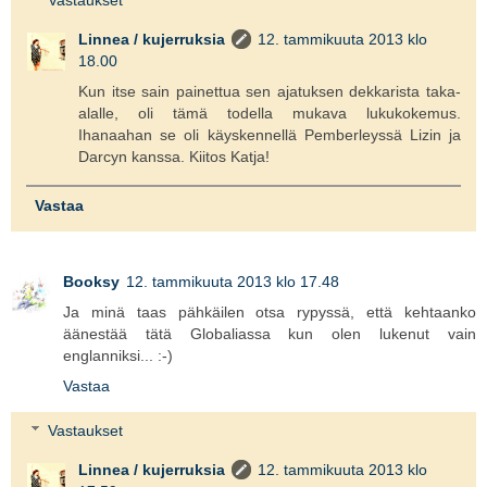
Linnea / kujerruksia
12. tammikuuta 2013 klo
18.00
Kun itse sain painettua sen ajatuksen dekkarista taka-
alalle, oli tämä todella mukava lukukokemus.
Ihanaahan se oli käyskennellä Pemberleyssä Lizin ja
Darcyn kanssa. Kiitos Katja!
Vastaa
Booksy
12. tammikuuta 2013 klo 17.48
Ja minä taas pähkäilen otsa rypyssä, että kehtaanko
äänestää tätä Globaliassa kun olen lukenut vain
englanniksi... :-)
Vastaa
Vastaukset
Linnea / kujerruksia
12. tammikuuta 2013 klo