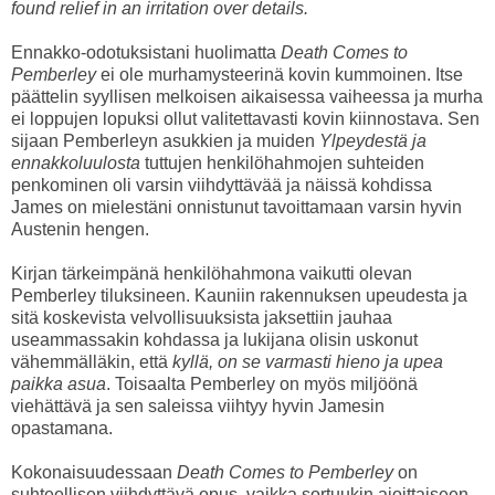
found relief in an irritation over details.
Ennakko-odotuksistani huolimatta
Death Comes to
Pemberley
ei ole murhamysteerinä kovin kummoinen. Itse
päättelin syyllisen melkoisen aikaisessa vaiheessa ja murha
ei loppujen lopuksi ollut valitettavasti kovin kiinnostava. Sen
sijaan Pemberleyn asukkien ja muiden
Ylpeydestä ja
ennakkoluulosta
tuttujen henkilöhahmojen suhteiden
penkominen oli varsin viihdyttävää ja näissä kohdissa
James on mielestäni onnistunut tavoittamaan varsin hyvin
Austenin hengen.
Kirjan tärkeimpänä henkilöhahmona vaikutti olevan
Pemberley tiluksineen. Kauniin rakennuksen upeudesta ja
sitä koskevista velvollisuuksista jaksettiin jauhaa
useammassakin kohdassa ja lukijana olisin uskonut
vähemmälläkin, että
kyllä, on se varmasti hieno ja upea
paikka asua
. Toisaalta Pemberley on myös miljöönä
viehättävä ja sen saleissa viihtyy hyvin Jamesin
opastamana.
Kokonaisuudessaan
Death Comes to Pemberley
on
suhteellisen viihdyttävä opus, vaikka sortuukin ajoittaiseen