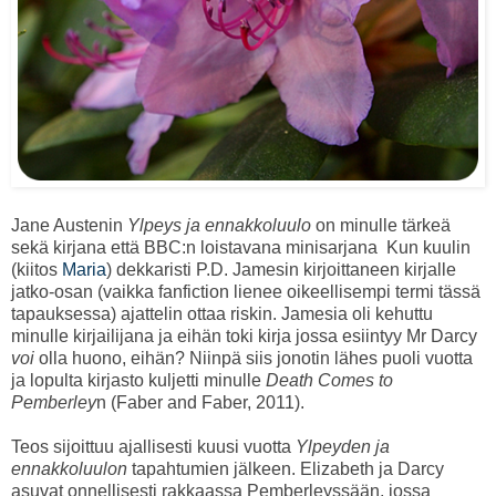
Jane Austenin
Ylpeys ja ennakkoluulo
on minulle tärkeä
sekä kirjana että BBC:n loistavana minisarjana Kun kuulin
(kiitos
Maria
) dekkaristi P.D. Jamesin kirjoittaneen kirjalle
jatko-osan (vaikka fanfiction lienee oikeellisempi termi tässä
tapauksessa) ajattelin ottaa riskin. Jamesia oli kehuttu
minulle kirjailijana ja eihän toki kirja jossa esiintyy Mr Darcy
voi
olla huono, eihän? Niinpä siis jonotin lähes puoli vuotta
ja lopulta kirjasto kuljetti minulle
Death Comes to
Pemberley
n (Faber and Faber, 2011).
Teos sijoittuu ajallisesti kuusi vuotta
Ylpeyden ja
ennakkoluulon
tapahtumien jälkeen. Elizabeth ja Darcy
asuvat onnellisesti rakkaassa Pemberleyssään, jossa