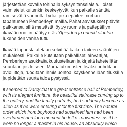
järjestetään kovalla tohinalla syksyn tanssiaisia. Iloiset
valmistelut kuitenkin keskeytyvät, kun paikalle säntää
rämisevällä vaunulla Lydia, joka epäilee murhan
tapahtuneen Pemberleyn mailla. Pahat aavistukset pitävät
paikkansa, sillä metsästä löytyy ruumis ja pääepäillyn
ikävään rooliin päätyy eräs
Ylpeyden ja ennakkoluulon
lukeneiden vanha tuttu.
Ikävää tapausta aletaan selvittää kaiken taiteen sääntöjen
mukaisesti. Paikalle kutsutaan paikalliset lainvartijat,
Pemberleyn asukkaita kuulustellaan ja kirjeitä lähetellään
suuntaan jos toiseen. Murhatutkimusten lisäksi pohditaan
avioliittoja, ruoditaan ihmisluontoa, käyskennellään tiluksilla
ja pidetään suurta taloa pystyssä.
It seemed to Darcy that the great entrance hall of Pemberley,
with its elegant furniture, the beautiful staircase curving up to
the gallery, and the family portraits, had suddenly become as
alien as if he were entering it for the first time. The natural
order which from boyhood had sustained him had been
overturned and for a moment he felt as powerless as if he
were no longer a master in his house, an absurdity which