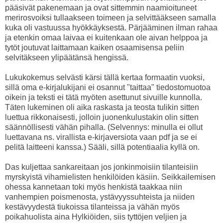
pääsivät pakenemaan ja ovat sittemmin naamioituneet
merirosvoiksi tullaakseen toimeen ja selvittääkseen samalla
kuka oli vastuussa hyökkäyksestä. Pärjääminen ilman rahaa
ja etenkin omaa laivaa ei kuitenkaan ole aivan helppoa ja
tytöt joutuvat laittamaan kaiken osaamisensa peliin
selvitäkseen ylipäätänsä hengissä.
Lukukokemus selvästi kärsi tällä kertaa formaatin vuoksi,
sillä oma e-kirjalukijani ei osannut "taittaa" tiedostomuotoa
oikein ja teksti ei tätä myöten asettunut sivuille kunnolla.
Täten lukeminen oli aika raskasta ja teosta tulikin sitten
luettua rikkonaisesti, jolloin juonenkulustakin olin sitten
säännöllisesti vähän pihalla. (Selvennys: minulla ei ollut
luettavana ns. virallista e-kirjaversiota vaan pdf ja se ei
pelitä laitteeni kanssa.) Sääli, sillä potentiaalia kyllä on.
Das kuljettaa sankareitaan jos jonkinmoisiin tilanteisiin
myrskyistä vihamielisten henkilöiden käsiin. Seikkailemisen
ohessa kannetaan toki myös henkistä taakkaa niin
vanhempien poismenosta, ystävyyssuhteista ja niiden
kestävyydestä tiukoissa tilanteissa ja vähän myös
poikahuolista aina Hylkiöiden, siis tyttöjen veljien ja