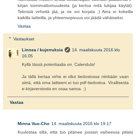
kirjan toimimattomuudesta (ja kertoa mitä lukijaa käytät).
Teknisiä virheitä jää, ja ne voi korjata ;) Aina ei kokeilla
kaikilla laitteilla, ja yhteensopivuus voi jäädä vähäiseksi.
Vastaa
Vastaukset
Linnea / kujerruksia
14. maaliskuuta 2016 klo
16.05
Kyllä tässä potentiaalia on, Calendula!
Ja tällä kertaa virhe ei ollut tiedostossa niinkään vaan
siinä, että oma laitteeni ei tuo pdf-tiedostoa. Virallisesta
e-kirjaversiosta en osaa sanoa. :)
Vastaa
Minna Vuo-Cho
14. maaliskuuta 2016 klo 19.17
Kuulostaa siltä, että tuo pitänee jossain vaiheessa pitäisi