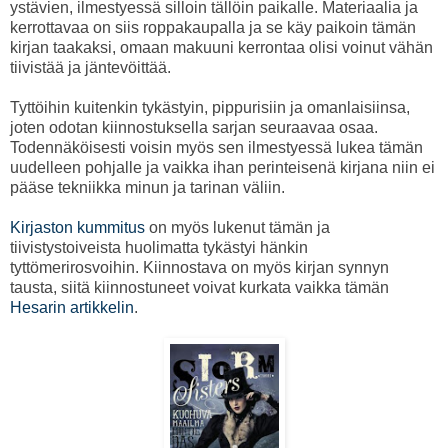
ystävien, ilmestyessä silloin tällöin paikalle. Materiaalia ja
kerrottavaa on siis roppakaupalla ja se käy paikoin tämän
kirjan taakaksi, omaan makuuni kerrontaa olisi voinut vähän
tiivistää ja jäntevöittää.
Tyttöihin kuitenkin tykästyin, pippurisiin ja omanlaisiinsa,
joten odotan kiinnostuksella sarjan seuraavaa osaa.
Todennäköisesti voisin myös sen ilmestyessä lukea tämän
uudelleen pohjalle ja vaikka ihan perinteisenä kirjana niin ei
pääse tekniikka minun ja tarinan väliin.
Kirjaston kummitus
on myös lukenut tämän ja
tiivistystoiveista huolimatta tykästyi hänkin
tyttömerirosvoihin. Kiinnostava on myös kirjan synnyn
tausta, siitä kiinnostuneet voivat kurkata vaikka tämän
Hesarin artikkelin
.