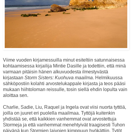
Viime vuoden kirjamessuilla minut esiteltiin satunnaisessa
kohtaamisessa kirjailija Mintie Dasille ja todettiin, että minä
varmaan pitäisin hänen alkuvuodesta ilmestyvästä
kirjastaan
Storm Sisters: Kuohuva maailma
. Helmikuussa
sähköpostiin kolahti arvostelukappale kirjasta ja teos pääsi
mukaan hiihtoloman reissulle, tosin siellä ehdin lopulta vain
aloittaa sen.
Charlie, Sadie, Liu, Raquel ja Ingela ovat viisi nuorta tyttöä,
joilla on juuret eri puolella maailmaa. Tyttöjä kuitenkin
yhdistää se, että kaikkien vanhemmat ovat arvostettuja
Stormeja ja että vanhemmat menehtyivät traagisesti Tuhon
päivänä kun Stormien laivojen kimppuun hyökättiin. Tytöt