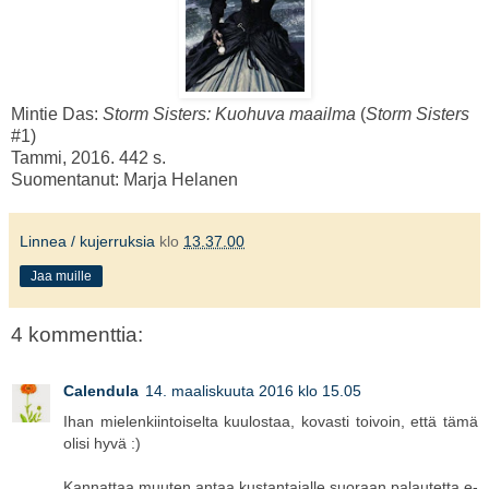
Mintie Das:
Storm Sisters: Kuohuva maailma
(
Storm Sisters
#1)
Tammi, 2016. 442 s.
Suomentanut: Marja Helanen
Linnea / kujerruksia
klo
13.37.00
Jaa muille
4 kommenttia:
Calendula
14. maaliskuuta 2016 klo 15.05
Ihan mielenkiintoiselta kuulostaa, kovasti toivoin, että tämä
olisi hyvä :)
Kannattaa muuten antaa kustantajalle suoraan palautetta e-