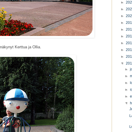
►
20
►
20
►
20
►
20
►
20
►
20
►
20
 näkynyt Kerttua ja Ollia.
►
20
►
20
▼
20
►
j
►
m
►
l
►
s
►
e
▼
h
J
L
L