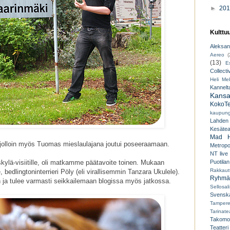
►
20
Kulttu
Aleksant
Aereo
(
(13)
E
Collecti
Heli Mek
Kannelt
Kansal
KokoTe
kaupungi
Lahden
Kesäteat
Mad H
jolloin myös Tuomas mieslaulajana joutui poseeraamaan.
Metropo
NT live
äskylä-visiitille, oli matkamme päätavoite toinen. Mukaan
Puotilan
Rakkaut
bedlingtoninterrieri Pöly (eli virallisemmin Tanzara Ukulele).
Ryhmät
 ja tulee varmasti seikkailemaan blogissa myös jatkossa.
Sellosali
Svenska
Tampere
Tarinatea
Takomo
Teatteri