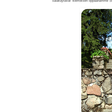
salakäytävät
-kierroksen oppaanamme Su