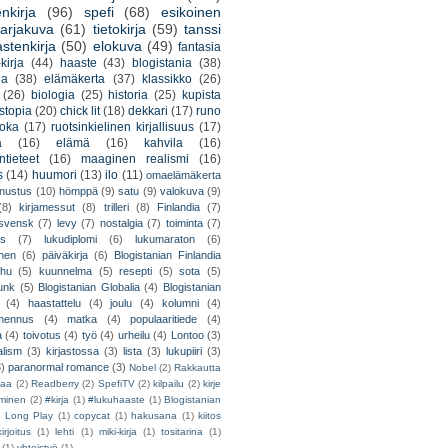
nkirja
(96)
spefi
(68)
esikoinen
arjakuva
(61)
tietokirja
(59)
tanssi
astenkirja
(50)
elokuva
(49)
fantasia
kirja
(44)
haaste
(43)
blogistania
(38)
ja
(38)
elämäkerta
(37)
klassikko
(26)
(26)
biologia
(25)
historia
(25)
kupista
stopia
(20)
chick lit
(18)
dekkari
(17)
runo
uoka
(17)
ruotsinkielinen kirjallisuus
(17)
a
(16)
elämä
(16)
kahvila
(16)
tieteet
(16)
maaginen realismi
(16)
s
(14)
huumori
(13)
ilo
(11)
omaelämäkerta
nnustus
(10)
hömppä
(9)
satu
(9)
valokuva
(9)
(8)
kirjamessut
(8)
trilleri
(8)
Finlandia
(7)
ssvensk
(7)
levy
(7)
nostalgia
(7)
toiminta
(7)
ys
(7)
lukudiplomi
(6)
lukumaraton
(6)
nen
(6)
päiväkirja
(6)
Blogistanian Finlandia
hu
(5)
kuunnelma
(5)
resepti
(5)
sota
(5)
unk
(5)
Blogistanian Globalia
(4)
Blogistanian
(4)
haastattelu
(4)
joulu
(4)
kolumni
(4)
lmennus
(4)
matka
(4)
populaaritiede
(4)
a
(4)
toivotus
(4)
työ
(4)
urheilu
(4)
Lontoo
(3)
alism
(3)
kirjastossa
(3)
lista
(3)
lukupiiri
(3)
3)
paranormal romance
(3)
Nobel
(2)
Rakkautta
iaa
(2)
Readberry
(2)
SpefiTV
(2)
kilpailu
(2)
kirje
ominen
(2)
#kirja
(1)
#lukuhaaste
(1)
Blogistanian
)
Long Play
(1)
copycat
(1)
hakusana
(1)
kiitos
irjoitus
(1)
lehti
(1)
miki-kirja
(1)
tositarina
(1)
(1)
yhteistyö
(1)