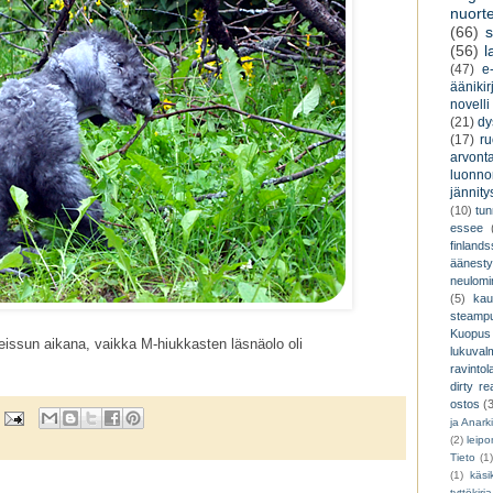
nuorte
(66)
s
(56)
l
(47)
e-
äänikir
novelli
(21)
dy
(17)
r
arvont
luonnon
jännity
(10)
tu
essee
finland
äänest
neulomi
(5)
kau
steamp
Kuopus
issun aikana, vaikka M-hiukkasten läsnäolo oli
lukuva
ravintol
dirty re
ostos
(
ja Anark
(2)
leip
Tieto
(1
(1)
käsik
tyttökirja