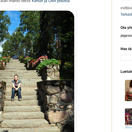
san mainio teksti
Kertun ja Ollin polusta
.
esittäv
Tarkast
Ota yh
pigeo
Hae tä
Luetuim