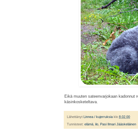
Eikä muuten sateenvarjokaan kadonnut re
käsinkosketeltava.
Lähettänyt
Linnea / kujerruksia
klo
8.02.00
Tunnisteet:
elämä
,
ilo
,
Pasi Ilmari Jääskeläinen