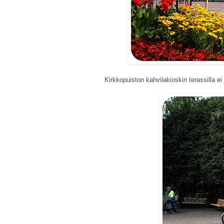
Kirkkopuiston kahvilakioskin terassilla ei