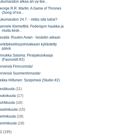
ukumaraton alkaa än-yy-tee...
eorge R.R. Martin: A Game of Thrones
(Song of Ice...
ukumaraton 24.7. - mitäs sitä lukisi?
annele Klemettilä: Federigon haukka ja
muita kesk...
avalta: Ruukin Avain - Isoäidin aikaan
erkityksellisyyshiukkasin kyllästetty
päivä
nnukka Salama: Piraijakuiskaaja
(Faunoidit #2)
erveisiä Finnconista!
erveisiä Suomenlinnasta!
ekka Hiltunen: Sysipimeä (Studio #2)
esäkuuta
(11)
oukokuuta
(17)
uhtikuuta
(16)
aaliskuuta
(15)
elmikuuta
(18)
ammikuuta
(18)
12
(195)