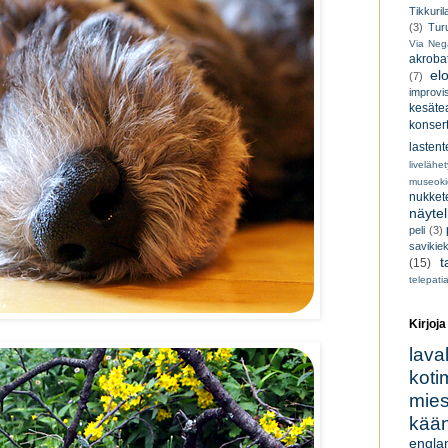
Tikkuril
(3)
Tur
Via Neg
akroba
el
(7)
improvi
kesätea
konsert
lastent
livelähe
museoki
nukkete
näyte
peli
(3)
savikiek
t
(15)
telepati
Kirjoja
lava
koti
miesk
kään
engla