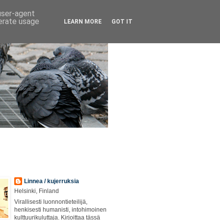
 user-agent
nerate usage
LEARN MORE
GOT IT
Linnea / kujerruksia
Helsinki, Finland
Virallisesti luonnontieteilijä,
henkisesti humanisti, intohimoinen
kulttuurikuluttaja. Kirjoittaa tässä