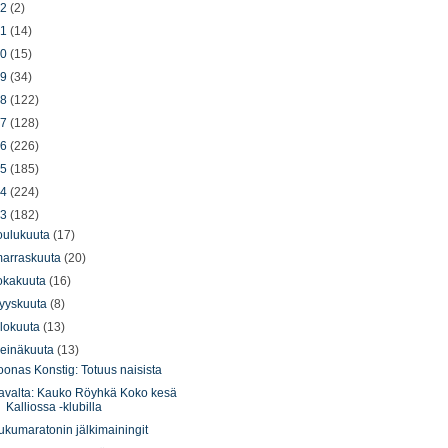
22
(2)
21
(14)
20
(15)
19
(34)
18
(122)
17
(128)
16
(226)
15
(185)
14
(224)
13
(182)
oulukuuta
(17)
arraskuuta
(20)
okakuuta
(16)
yyskuuta
(8)
lokuuta
(13)
einäkuuta
(13)
oonas Konstig: Totuus naisista
avalta: Kauko Röyhkä Koko kesä
Kalliossa -klubilla
ukumaratonin jälkimainingit