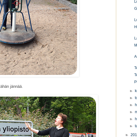
L
G
L
H
L
M
A
T
T
P
vähän jännää.
►
k
►
t
►
h
►
m
►
h
►
t
►
20