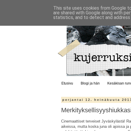
This site uses cookies from Google to 
are shared with Google along with per
statistics, and to detect and address
Etusivu
Blogi ja hän
Kesäkisan run
perjantai 12. heinäkuuta 201
Merkityksellisyyshiukkasi
Cinemaattiset terveiset Jyväskylästä! Ra
aikeissa, mutta koska juna oli ajoissa j