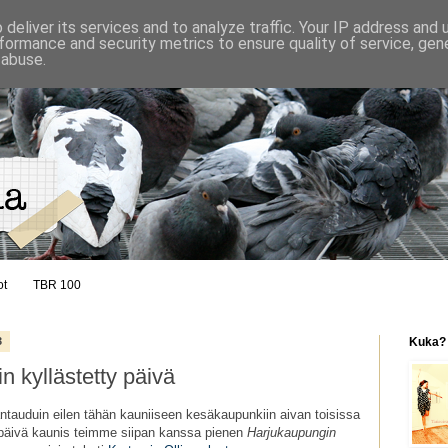
deliver its services and to analyze traffic. Your IP address and
formance and security metrics to ensure quality of service, ge
 abuse.
ot
TBR 100
3
Kuka?
n kyllästetty päivä
ntauduin eilen tähän kauniiseen kesäkaupunkiin aivan toisissa
a päivä kaunis teimme siipan kanssa pienen
Harjukaupungin