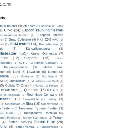
11
(170)
uria
erin teatteri
(4)
Ateneum
(1)
Bolshoi
(1)
Circo
Cirko
(24)
Espoon kaupunginteatteri
2)
European Theatre
spoonlahden teatteri
(1)
HKT
(24)
ve
(8)
Gnab Collective
(4)
HRO
(1)
KOM-teatteri
(14)
lin
(1)
Kaapelitehdas
(1)
alo
(8)
Kansallisooppera
(8)
listeatteri
(55)
Kinetic Orchestra
(7)
atteri
(12)
Korjaamo
(16)
Kotkan
nteatteri
(1)
KultTV
(1)
Kuriton Company
(2)
 Kaupunginteatteri
(3)
Lahden Uusi
teri
(5)
Lahti
(3)
Lavaklubi
(5)
Lontoo
(3)
ouse
(38)
Malmitalo
(1)
Mathildedal
(2)
lia
(8)
Musiikkitalo
(4)
Musiikkiteatteri Musti
(1)
(5)
Oblivia
(7)
Orion
(4)
Partita
(1)
Porvoo
(2)
Q-teatteri
(16)
 kesäteatteri
(5)
R.E.A.D.
(1)
Red Nose Company
(4)
ta ja Anarkiaa
(2)
eatteri
(19)
Savoy
(3)
Samettiklubi
(1)
Stoa
(16)
(1)
Sibeliustalo
(2)
Suomenlinna
(1)
 Teatern
(5)
Tampereen Työväen Teatteri
(3)
Tanssiteatteri Raatikko
(5)
en teatteri
(2)
Teatteri
tteri Foxtrott
(1)
Teatteri Kantanäky
(2)
Teatteri Tuike
(20)
(4)
Teatteri Toivo
(5)
 Union
(6)
Teatteri Vantaa
(2)
Teatterimuseo
(1)