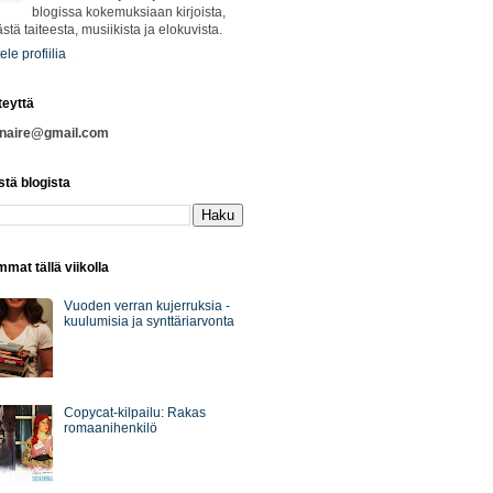
blogissa kokemuksiaan kirjoista,
ästä taiteesta, musiikista ja elokuvista.
ele profiilia
teyttä
nnaire@gmail.com
stä blogista
mat tällä viikolla
Vuoden verran kujerruksia -
kuulumisia ja synttäriarvonta
Copycat-kilpailu: Rakas
romaanihenkilö