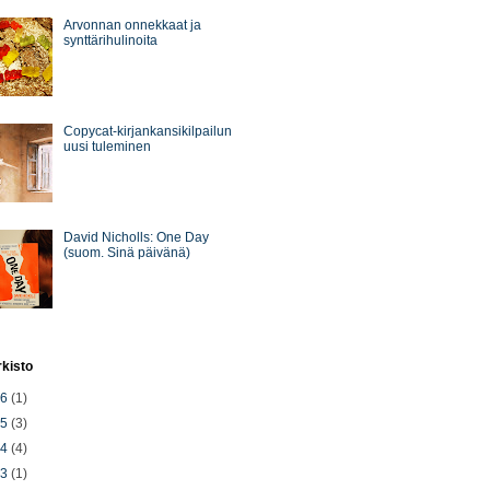
Arvonnan onnekkaat ja
synttärihulinoita
Copycat-kirjankansikilpailun
uusi tuleminen
David Nicholls: One Day
(suom. Sinä päivänä)
rkisto
26
(1)
25
(3)
24
(4)
23
(1)