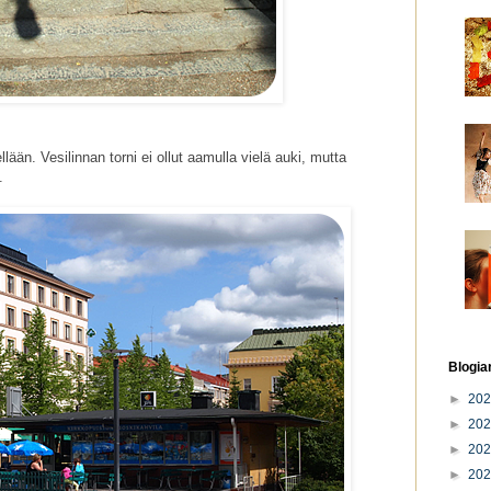
llään. Vesilinnan torni ei ollut aamulla vielä auki, mutta
.
Blogia
►
20
►
20
►
20
►
20