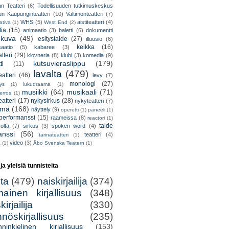
an Teatteri
(6)
Todellisuuden tutkimuskeskus
un Kaupunginteatteri
(10)
Valtimonteatteri
(7)
WHS
(5)
aistiteatteri
(4)
ativa
(1)
West End
(2)
tia
(15)
animaatio
(3)
baletti
(6)
dokumentti
okuva
(49)
esitystaide
(27)
illuusio
(6)
keikka
(16)
saatio
(5)
kabaree
(3)
tteri
(29)
klovneria
(8)
klubi
(3)
komedia
(9)
kutsuvieraslippu
(179)
ti
(11)
lavalta
(479)
eatteri
(46)
levy
(7)
monologi
(27)
tys
(1)
lukudraama
(1)
musiikki
(64)
musikaali
(71)
erros
(1)
atteri
(17)
nykysirkus
(28)
nykyteatteri
(7)
lmä
(168)
näyttely
(9)
operetti
(1)
paneeli
(1)
performanssi
(15)
raameissa
(8)
reactori
(1)
taide
olta
(7)
sirkus
(3)
spoken word
(4)
anssi
(56)
teatteri
(4)
tarinateatteri
(1)
video
(3)
a
(1)
Åbo Svenska Teatern
(1)
 ja yleisiä tunnisteita
lta
(479)
naiskirjailija
(374)
mainen kirjallisuus
(348)
irjailija
(330)
nöskirjallisuus
(235)
nninkielinen kirjallisuus
(153)