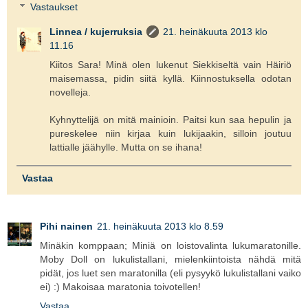
Vastaukset
Linnea / kujerruksia
21. heinäkuuta 2013 klo
11.16
Kiitos Sara! Minä olen lukenut Siekkiseltä vain Häiriö
maisemassa, pidin siitä kyllä. Kiinnostuksella odotan
novelleja.
Kyhnyttelijä on mitä mainioin. Paitsi kun saa hepulin ja
pureskelee niin kirjaa kuin lukijaakin, silloin joutuu
lattialle jäähylle. Mutta on se ihana!
Vastaa
Pihi nainen
21. heinäkuuta 2013 klo 8.59
Minäkin komppaan; Miniä on loistovalinta lukumaratonille.
Moby Doll on lukulistallani, mielenkiintoista nähdä mitä
pidät, jos luet sen maratonilla (eli pysyykö lukulistallani vaiko
ei) :) Makoisaa maratonia toivotellen!
Vastaa