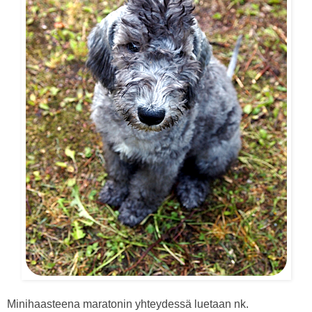
Minihaasteena maratonin yhteydessä luetaan nk.