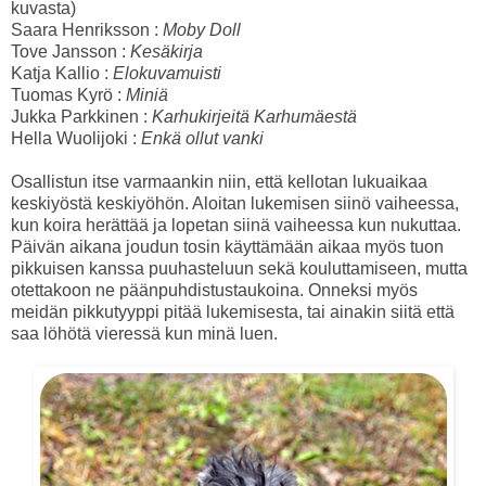
kuvasta)
Saara Henriksson :
Moby Doll
Tove Jansson :
Kesäkirja
Katja Kallio :
Elokuvamuisti
Tuomas Kyrö :
Miniä
Jukka Parkkinen :
Karhukirjeitä Karhumäestä
Hella Wuolijoki :
Enkä ollut vanki
Osallistun itse varmaankin niin, että kellotan lukuaikaa
keskiyöstä keskiyöhön. Aloitan lukemisen siinö vaiheessa,
kun koira herättää ja lopetan siinä vaiheessa kun nukuttaa.
Päivän aikana joudun tosin käyttämään aikaa myös tuon
pikkuisen kanssa puuhasteluun sekä kouluttamiseen, mutta
otettakoon ne päänpuhdistustaukoina. Onneksi myös
meidän pikkutyyppi pitää lukemisesta, tai ainakin siitä että
saa löhötä vieressä kun minä luen.