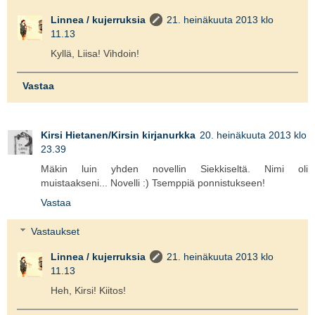
Linnea / kujerruksia
21. heinäkuuta 2013 klo
11.13
Kyllä, Liisa! Vihdoin!
Vastaa
Kirsi Hietanen/Kirsin kirjanurkka
20. heinäkuuta 2013 klo
23.39
Mäkin luin yhden novellin Siekkiseltä. Nimi oli
muistaakseni... Novelli :) Tsemppiä ponnistukseen!
Vastaa
Vastaukset
Linnea / kujerruksia
21. heinäkuuta 2013 klo
11.13
Heh, Kirsi! Kiitos!