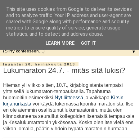
This site uses cookies from Google to deliver its services
and to analyze traffic. Your IP address and user-agent are
shared with Google along with performance and security
metrics to ensure quality of service, generate usage
statistics, and to detect and address abuse.
LEARN MORE
GOT IT
▼
lauantai 20. heinäkuuta 2013
Lukumaraton 24.7. - mitäs sitä lukisi?
Hieman yli viikko sitten, 10.7., kirjablogistania tempaisi
yhteisellä lukumaraton-tempauksella. Tapahtuma
huomioitiin esimerkiksi
Nyt-liitteessä
ja vaikkapa
Kirsin
kirjanurkasta
voi käydä lukemassa koontia maratonista. Itse
en ole aiemmin osallistunut lukumaratoniin, mutta olen
kiinnostuneena seuraillut kollegoiden itsenäisiä tempauksia
ja Kesälukumaratonin ykkösosaa. Koska olen itse vielä ensi
viikon lomalla, päätin vihdoin hypätä maratonin hurmaan.