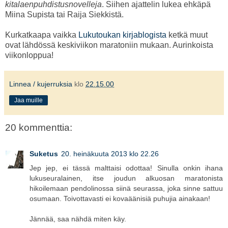
kitalaenpuhdistusnovelleja
. Siihen ajattelin lukea ehkäpä
Miina Supista tai Raija Siekkistä.
Kurkatkaapa vaikka
Lukutoukan kirjablogista
ketkä muut
ovat lähdössä keskiviikon maratoniin mukaan. Aurinkoista
viikonloppua!
Linnea / kujerruksia
klo
22.15.00
Jaa muille
20 kommenttia:
Suketus
20. heinäkuuta 2013 klo 22.26
Jep jep, ei tässä malttaisi odottaa! Sinulla onkin ihana
lukuseuralainen, itse joudun alkuosan maratonista
hikoilemaan pendolinossa siinä seurassa, joka sinne sattuu
osumaan. Toivottavasti ei kovaäänisiä puhujia ainakaan!
Jännää, saa nähdä miten käy.