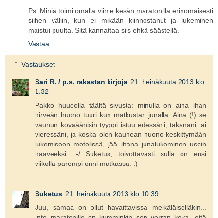
Ps. Miniä toimi omalla viime kesän maratonilla erinomaisesti
siihen väliin, kun ei mikään kiinnostanut ja lukeminen
maistui puulta. Sitä kannattaa siis ehkä säästellä.
Vastaa
Vastaukset
Sari R. / p.s. rakastan kirjoja
21. heinäkuuta 2013 klo
1.32
Pakko huudella täältä sivusta: minulla on aina ihan
hirveän huono tuuri kun matkustan junalla. Aina (!) se
vaunun kovaäänisin tyyppi istuu edessäni, takanani tai
vieressäni, ja koska olen kauhean huono keskittymään
lukemiseen metelissä, jää ihana junalukeminen usein
haaveeksi. :-/ Suketus, toivottavasti sulla on ensi
viikolla parempi onni matkassa. :)
Suketus
21. heinäkuuta 2013 klo 10.39
Juu, samaa on ollut havaittavissa meikäläiselläkin...
Into maratonille on kumminkin sen verran kova, että