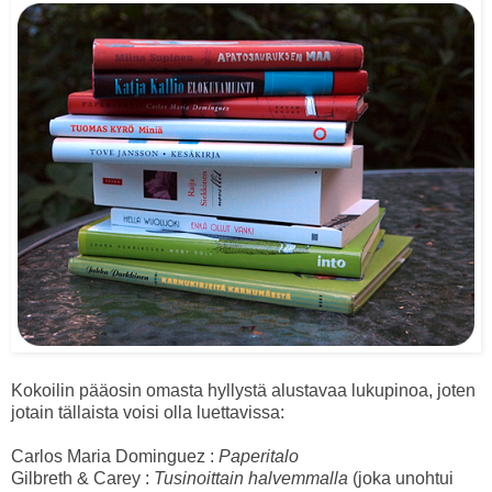
Kokoilin pääosin omasta hyllystä alustavaa lukupinoa, joten
jotain tällaista voisi olla luettavissa:
Carlos Maria Dominguez :
Paperitalo
Gilbreth & Carey :
Tusinoittain halvemmalla
(joka unohtui