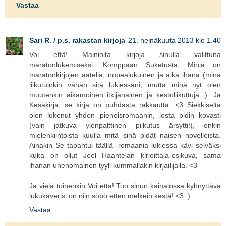
Vastaa
Sari R. / p.s. rakastan kirjoja
21. heinäkuuta 2013 klo 1.40
Voi että! Mainioita kirjoja sinulla valittuna
maratonlukemiseksi. Komppaan Suketusta, Miniä on
maratonkirjojen aatelia, nopealukuinen ja aika ihana (minä
liikutuinkin vähän sitä lukiessani, mutta minä nyt olen
muutenkin aikamoinen itkijänainen ja kestoliikuttuja :). Ja
Kesäkirja, se kirja on puhdasta rakkautta. <3 Siekkiseltä
olen lukenut yhden pienoisromaanin, josta pidin kovasti
(vain jatkuva ylenpalttinen pilkutus ärsytti!), onkin
mielenkiintoista kuulla mitä sinä pidät naisen novelleista.
Ainakin Se tapahtui täällä -romaania lukiessa kävi selväksi
kuka on ollut Joel Haahtelan kirjoittaja-esikuva, sama
ihanan unenomainen tyyli kummallakin kirjailijalla. <3
Ja vielä toinenkin Voi että! Tuo sinun kainalossa kyhnyttävä
lukukaverisi on niin söpö etten melkein kestä! <3 :)
Vastaa