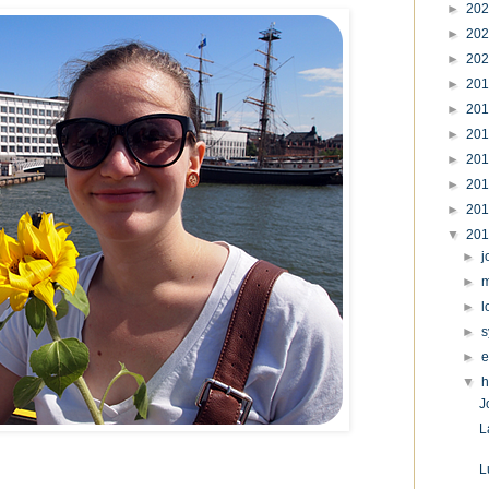
►
20
►
20
►
20
►
20
►
20
►
20
►
20
►
20
►
20
▼
20
►
j
►
m
►
l
►
s
►
e
▼
h
J
L
L