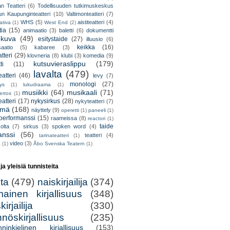
an Teatteri
(6)
Todellisuuden tutkimuskeskus
un Kaupunginteatteri
(10)
Valtimonteatteri
(7)
WHS
(5)
aistiteatteri
(4)
ativa
(1)
West End
(2)
tia
(15)
animaatio
(3)
baletti
(6)
dokumentti
okuva
(49)
esitystaide
(27)
illuusio
(6)
keikka
(16)
saatio
(5)
kabaree
(3)
tteri
(29)
klovneria
(8)
klubi
(3)
komedia
(9)
kutsuvieraslippu
(179)
ti
(11)
lavalta
(479)
eatteri
(46)
levy
(7)
monologi
(27)
tys
(1)
lukudraama
(1)
musiikki
(64)
musikaali
(71)
erros
(1)
atteri
(17)
nykysirkus
(28)
nykyteatteri
(7)
lmä
(168)
näyttely
(9)
operetti
(1)
paneeli
(1)
performanssi
(15)
raameissa
(8)
reactori
(1)
taide
olta
(7)
sirkus
(3)
spoken word
(4)
anssi
(56)
teatteri
(4)
tarinateatteri
(1)
video
(3)
a
(1)
Åbo Svenska Teatern
(1)
 ja yleisiä tunnisteita
lta
(479)
naiskirjailija
(374)
mainen kirjallisuus
(348)
irjailija
(330)
nöskirjallisuus
(235)
nninkielinen kirjallisuus
(153)