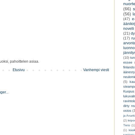
nuorte
(66)
s
(56)
l
(47)
e-
äänikir
novelli
(21)
dy
(17)
r
arvont
luonnon
jännity
(10)
tu
oksi, pahoittelen asiaa.
essee
finland
Etusivu
Vanhempi viesti
äänest
neulomi
(5)
kau
steamp
Kuopus
lukuva
ravintol
dirty re
ostos
(
ja Anark
(2)
leip
Tieto
(1
(1)
käsik
tyttökirja