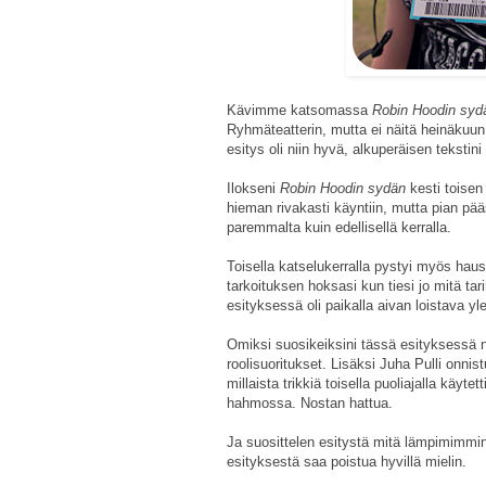
Kävimme katsomassa
Robin Hoodin sy
Ryhmäteatterin, mutta ei näitä heinäkuun 
esitys oli niin hyvä, alkuperäisen tekstini
Ilokseni
Robin Hoodin sydän
kesti toisen
hieman rivakasti käyntiin, mutta pian pää
paremmalta kuin edellisellä kerralla.
Toisella katselukerralla pystyi myös haus
tarkoituksen hoksasi kun tiesi jo mitä ta
esityksessä oli paikalla aivan loistava ylei
Omiksi suosikeiksini tässä esityksessä 
roolisuoritukset. Lisäksi Juha Pulli onni
millaista trikkiä toisella puoliajalla käyt
hahmossa. Nostan hattua.
Ja suosittelen esitystä mitä lämpimimmin,
esityksestä saa poistua hyvillä mielin.