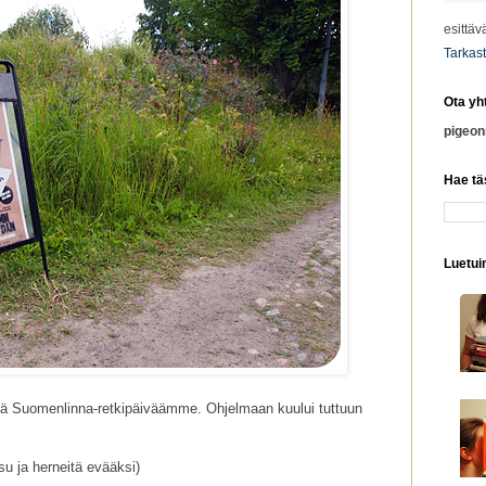
esittäv
Tarkast
Ota yh
pigeo
Hae tä
Luetuim
tä Suomenlinna-retkipäiväämme. Ohjelmaan kuului tuttuun
ssu ja herneitä evääksi)