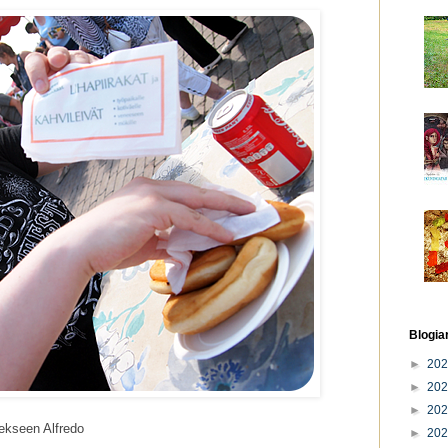
Blogia
►
20
►
20
►
20
ekseen Alfredo
►
20