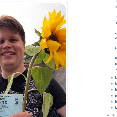
L
G
L
H
L
M
A
T
T
P
►
k
►
t
►
h
►
m
►
h
►
t
►
20