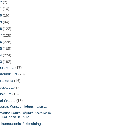
22
(2)
21
(14)
20
(15)
19
(34)
18
(122)
17
(128)
16
(226)
15
(185)
14
(224)
13
(182)
oulukuuta
(17)
arraskuuta
(20)
okakuuta
(16)
yyskuuta
(8)
lokuuta
(13)
einäkuuta
(13)
oonas Konstig: Totuus naisista
avalta: Kauko Röyhkä Koko kesä
Kalliossa -klubilla
ukumaratonin jälkimainingit