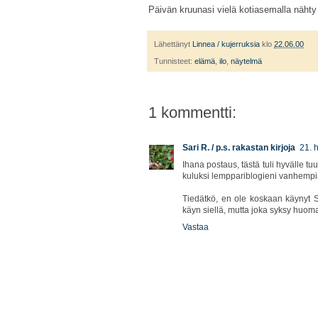
Päivän kruunasi vielä kotiasemalla nähty 
Lähettänyt
Linnea / kujerruksia
klo
22.06.00
Tunnisteet:
elämä
,
ilo
,
näytelmä
1 kommentti:
Sari R. / p.s. rakastan kirjoja
21. 
Ihana postaus, tästä tuli hyvälle t
kuluksi lemppariblogieni vanhempia 
Tiedätkö, en ole koskaan käynyt 
käyn siellä, mutta joka syksy huomaan
Vastaa