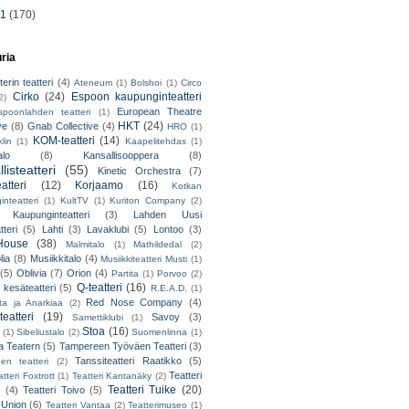
11
(170)
uria
erin teatteri
(4)
Ateneum
(1)
Bolshoi
(1)
Circo
Cirko
(24)
Espoon kaupunginteatteri
2)
European Theatre
spoonlahden teatteri
(1)
HKT
(24)
ve
(8)
Gnab Collective
(4)
HRO
(1)
KOM-teatteri
(14)
lin
(1)
Kaapelitehdas
(1)
alo
(8)
Kansallisooppera
(8)
listeatteri
(55)
Kinetic Orchestra
(7)
atteri
(12)
Korjaamo
(16)
Kotkan
nteatteri
(1)
KultTV
(1)
Kuriton Company
(2)
 Kaupunginteatteri
(3)
Lahden Uusi
teri
(5)
Lahti
(3)
Lavaklubi
(5)
Lontoo
(3)
ouse
(38)
Malmitalo
(1)
Mathildedal
(2)
lia
(8)
Musiikkitalo
(4)
Musiikkiteatteri Musti
(1)
(5)
Oblivia
(7)
Orion
(4)
Partita
(1)
Porvoo
(2)
Q-teatteri
(16)
 kesäteatteri
(5)
R.E.A.D.
(1)
Red Nose Company
(4)
ta ja Anarkiaa
(2)
eatteri
(19)
Savoy
(3)
Samettiklubi
(1)
Stoa
(16)
(1)
Sibeliustalo
(2)
Suomenlinna
(1)
 Teatern
(5)
Tampereen Työväen Teatteri
(3)
Tanssiteatteri Raatikko
(5)
en teatteri
(2)
Teatteri
tteri Foxtrott
(1)
Teatteri Kantanäky
(2)
Teatteri Tuike
(20)
(4)
Teatteri Toivo
(5)
 Union
(6)
Teatteri Vantaa
(2)
Teatterimuseo
(1)