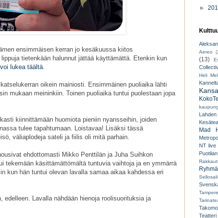
►
20
Kulttu
Aleksant
dämen
ensimmäisen kerran jo kesäkuussa kiitos
Aereo
(
lippuja tietenkään halunnut jättää käyttämättä. Etenkin kun
(13)
E
voi lukea täältä
.
Collecti
Heli Mek
Kannelt
 katselukerran oikein mainiosti. Ensimmäinen puoliaika lähti
Kansal
sin mukaan meininkiin. Toinen puoliaika tuntui puolestaan jopa
KokoTe
kaupungi
Lahden
kasti kiinnittämään huomiota pieniin nyansseihin, joiden
Kesäteat
rinassa tulee tapahtumaan. Loistavaa! Lisäksi tässä
Mad H
sö, väliaplodeja sateli ja fiilis oli mitä parhain.
Metropo
NT live
Puotilan
nousivat ehdottomasti Mikko Penttilän ja Juha Suihkon
Rakkaut
stui tekemään käsittämättömältä tuntuvia vaihtoja ja en ymmärrä
Ryhmät
ettiin kun hän tuntui olevan lavalla samaa aikaa kahdessa eri
Sellosali
Svenska
Tampere
 edelleen. Lavalla nähdään hienoja roolisuorituksia ja
Tarinatea
Takomo
Teatteri