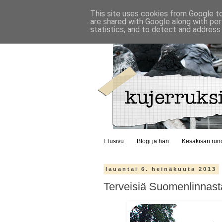
This site uses cookies from Google to 
are shared with Google along with per
statistics, and to detect and address
Etusivu
Blogi ja hän
Kesäkisan run
lauantai 6. heinäkuuta 2013
Terveisiä Suomenlinnast