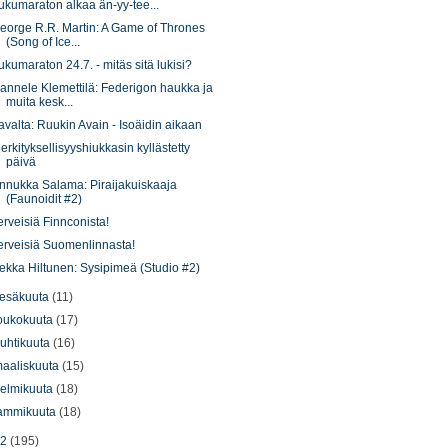
ukumaraton alkaa än-yy-tee...
eorge R.R. Martin: A Game of Thrones
(Song of Ice...
ukumaraton 24.7. - mitäs sitä lukisi?
annele Klemettilä: Federigon haukka ja
muita kesk...
avalta: Ruukin Avain - Isoäidin aikaan
erkityksellisyyshiukkasin kyllästetty
päivä
nnukka Salama: Piraijakuiskaaja
(Faunoidit #2)
erveisiä Finnconista!
erveisiä Suomenlinnasta!
ekka Hiltunen: Sysipimeä (Studio #2)
esäkuuta
(11)
oukokuuta
(17)
uhtikuuta
(16)
aaliskuuta
(15)
elmikuuta
(18)
ammikuuta
(18)
12
(195)