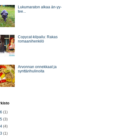
Lukumaraton alkaa än-yy-
tee...
Copycat-kilpailu: Rakas
romaanihenkilö
Arvonnan onnekkaat ja
synttärihulinoita
rkisto
26
(1)
25
(3)
24
(4)
23
(1)