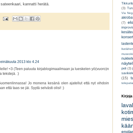
Tikkuril
sateenkaari, kannatti herätä.
(3)
Tur
Via Neg
akroba
el
(7)
improvi
kesätea
konsert
lastent
livelähe
museoki
nukkete
heinäkuuta 2013 klo 4.24
näyte
peli
(3)
uulelle! <3 (Teen paluuta kirjablogimaailmaan ja lueskelen yö(vuoro)n
savikiek
tekstejä. :)
t
(15)
Suomenlinnassa! Jo monena kesänä olen ajatellut että nyt vihdoin
telepati
 että taas se jäi. Syytä selvästi olisi! :)
Kirjoja
lava
koti
miesk
kään
engla