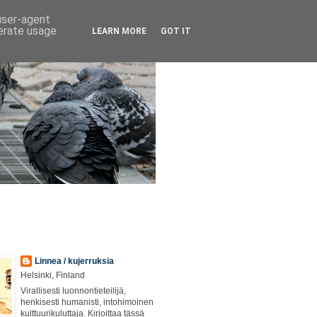
 user-agent
nerate usage
LEARN MORE
GOT IT
Linnea / kujerruksia
Helsinki, Finland
Virallisesti luonnontieteilijä,
henkisesti humanisti, intohimoinen
kulttuurikuluttaja. Kirjoittaa tässä