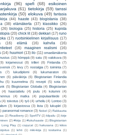
nkirja
(96)
spefi
(68)
esikoinen
arjakuva
(61)
tietokirja
(59)
tanssi
astenkirja
(50)
elokuva
(49)
fantasia
kirja
(44)
haaste
(43)
blogistania
(38)
ja
(38)
elämäkerta
(37)
klassikko
(26)
(26)
biologia
(25)
historia
(25)
kupista
stopia
(20)
chick lit
(18)
dekkari
(17)
runo
uoka
(17)
ruotsinkielinen kirjallisuus
(17)
a
(16)
elämä
(16)
kahvila
(16)
tieteet
(16)
maaginen realismi
(16)
s
(14)
huumori
(13)
ilo
(11)
omaelämäkerta
nnustus
(10)
hömppä
(9)
satu
(9)
valokuva
(9)
(8)
kirjamessut
(8)
trilleri
(8)
Finlandia
(7)
ssvensk
(7)
levy
(7)
nostalgia
(7)
toiminta
(7)
ys
(7)
lukudiplomi
(6)
lukumaraton
(6)
nen
(6)
päiväkirja
(6)
Blogistanian Finlandia
hu
(5)
kuunnelma
(5)
resepti
(5)
sota
(5)
unk
(5)
Blogistanian Globalia
(4)
Blogistanian
(4)
haastattelu
(4)
joulu
(4)
kolumni
(4)
lmennus
(4)
matka
(4)
populaaritiede
(4)
a
(4)
toivotus
(4)
työ
(4)
urheilu
(4)
Lontoo
(3)
alism
(3)
kirjastossa
(3)
lista
(3)
lukupiiri
(3)
3)
paranormal romance
(3)
Nobel
(2)
Rakkautta
iaa
(2)
Readberry
(2)
SpefiTV
(2)
kilpailu
(2)
kirje
ominen
(2)
#kirja
(1)
#lukuhaaste
(1)
Blogistanian
)
Long Play
(1)
copycat
(1)
hakusana
(1)
kiitos
irjoitus
(1)
lehti
(1)
miki-kirja
(1)
tositarina
(1)
(1)
yhteistyö
(1)