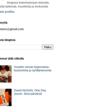
blogissa kokemuksiaan kirjoista,
ästä taiteesta, musiikista ja elokuvista.
ele profiilia
teyttä
nnaire@gmail.com
stä blogista
mat tällä viikolla
Vuoden verran kujerruksia -
kuulumisia ja synttäriarvonta
David Nicholls: One Day
(suom. Sinä päivänä)