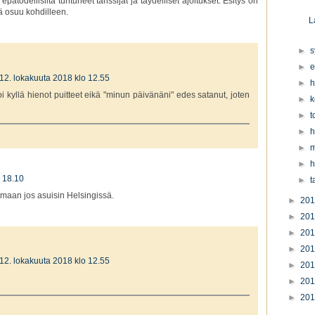
pätodellisilta tuntuneet tanssijat ja täydelliset ajoitukset. Esitys on
ä osuu kohdilleen.
L
►
s
►
e
12. lokakuuta 2018 klo 12.55
►
h
kyllä hienot puitteet eikä "minun päivänäni" edes satanut, joten
►
k
►
t
►
h
►
m
►
h
o 18.10
►
t
omaan jos asuisin Helsingissä.
►
20
►
20
►
20
►
20
12. lokakuuta 2018 klo 12.55
►
20
►
20
►
20