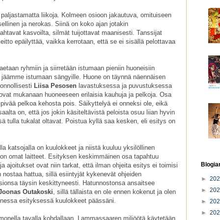
paljastamatta liikoja. Kolmeen osioon jakautuva, omituiseen
sellinen ja nerokas. Siinä on koko ajan jotakin
htavat kasvoilta, silmät tuijottavat maanisesti. Tanssijat
keitto epäilyttää, vaikka kerrotaan, että se ei sisällä pelottavaa
taan ryhmiin ja siirretään istumaan pieniin huoneisiin
ja jäämme istumaan sängyille. Huone on täynnä näennäisen
onnollisesti
Liisa Pesosen
lavastuksessa ja puvustuksessa
tuovat mukanaan huoneeseen erilaisia kauhuja ja pelkoja. Osa
hiipivää pelkoa kehosta pois. Säikyttelyä ei onneksi ole, eikä
aalta on, että jos jokin käsiteltävistä peloista osuu liian hyvin
tulla tukalat oltavat. Poistua kyllä saa kesken, eli esitys on
 katsojalla on kuulokkeet ja niistä kuuluu yksilöllinen
lä on omat laitteet. Esityksen keskimmäinen osa tapahtuu
Blogia
 ajoitukset ovat niin tarkat, että ilman ohjeita esitys ei toimisi
 nostaa hattua, sillä esiintyjät kykenevät ohjeiden
►
20
sionsa täysin keskittyneesti. Hatunnostonsa ansaitsee
►
20
Joonas Outakoski
, sillä tällaista en ole ennen kokenut ja olen
onessa esityksessä kuulokkeet päässäni.
►
20
►
20
 monella tavalla kohdallaan. Lammassaaren miljöötä käytetään