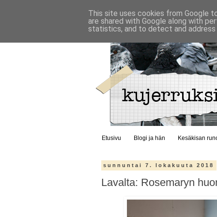
This site uses cookies from Google to 
are shared with Google along with per
statistics, and to detect and address
Etusivu
Blogi ja hän
Kesäkisan run
sunnuntai 7. lokakuuta 2018
Lavalta: Rosemaryn huone 