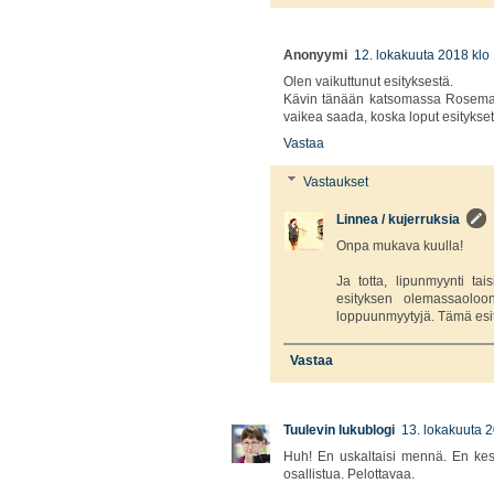
Anonyymi
12. lokakuuta 2018 klo
Olen vaikuttunut esityksestä.
Kävin tänään katsomassa Rosemary
vaikea saada, koska loput esitykse
Vastaa
Vastaukset
Linnea / kujerruksia
Onpa mukava kuulla!
Ja totta, lipunmyynti tai
esityksen olemassaoloo
loppuunmyytyjä. Tämä esit
Vastaa
Tuulevin lukublogi
13. lokakuuta 
Huh! En uskaltaisi mennä. En kest
osallistua. Pelottavaa.