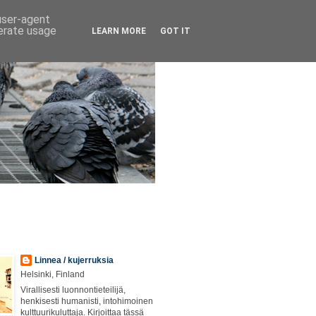
 user-agent
nerate usage
LEARN MORE
GOT IT
Linnea / kujerruksia
Helsinki, Finland
Virallisesti luonnontieteilijä,
henkisesti humanisti, intohimoinen
kulttuurikuluttaja. Kirjoittaa tässä