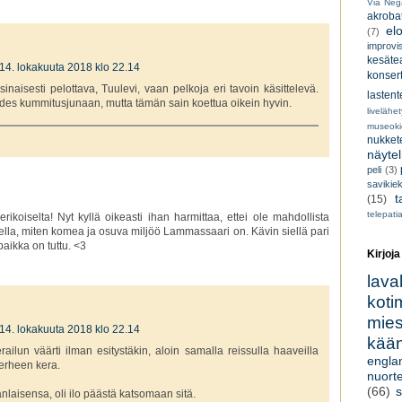
Via Neg
akroba
el
(7)
improvi
kesätea
14. lokakuuta 2018 klo 22.14
konsert
inaisesti pelottava, Tuulevi, vaan pelkoja eri tavoin käsittelevä.
lastent
es kummitusjunaan, mutta tämän sain koettua oikein hyvin.
livelähe
museoki
nukkete
näyte
peli
(3)
savikiek
t
(15)
telepati
erikoiselta! Nyt kyllä oikeasti ihan harmittaa, ettei ole mahdollista
tella, miten komea ja osuva miljöö Lammassaari on. Kävin siellä pari
aikka on tuttu. <3
Kirjoja
lava
koti
miesk
14. lokakuuta 2018 klo 22.14
kään
ailun väärti ilman esitystäkin, aloin samalla reissulla haaveilla
engla
erheen kera.
nuorte
(66)
s
anlaisensa, oli ilo päästä katsomaan sitä.