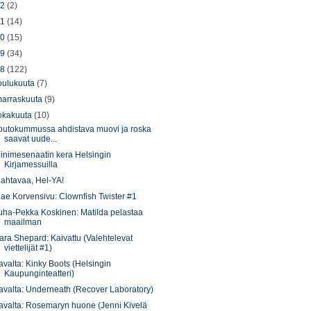
22
(2)
21
(14)
20
(15)
19
(34)
18
(122)
oulukuuta
(7)
arraskuuta
(9)
okakuuta
(10)
outokummussa ahdistava muovi ja roska
saavat uude...
inimesenaatin kera Helsingin
Kirjamessuilla
ahtavaa, Hel-YA!
ae Korvensivu: Clownfish Twister #1
uha-Pekka Koskinen: Matilda pelastaa
maailman
ara Shepard: Kaivattu (Valehtelevat
viettelijät #1)
avalta: Kinky Boots (Helsingin
Kaupunginteatteri)
avalta: Underneath (Recover Laboratory)
avalta: Rosemaryn huone (Jenni Kivelä