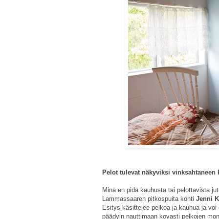
Pelot tulevat näkyviksi vinksahtaneen 
Minä en pidä kauhusta tai pelottavista jut
Lammassaaren pitkospuita kohti
Jenni K
Esitys käsittelee pelkoa ja kauhua ja voi 
päädyin nauttimaan kovasti pelkojen moni