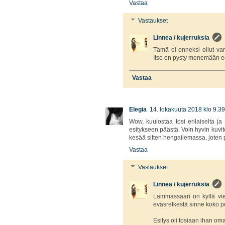
Vastaa
Vastaukset
Linnea / kujerruksia
Tämä ei onneksi ollut vars
Itse en pysty menemään ed
Vastaa
Elegia
14. lokakuuta 2018 klo 9.39
Wow, kuulostaa tosi erilaiselta ja 
esitykseen päästä. Voin hyvin kuvi
kesää sitten hengailemassa, joten p
Vastaa
Vastaukset
Linnea / kujerruksia
Lammassaari on kyllä vier
eväsretkestä sinne koko p
Esitys oli tosiaan ihan om