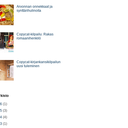
Arvonnan onnekkaat ja
synttärihulinoita
Copycat-kilpailu: Rakas
romaanihenkilö
Copycat-kirjankansikilpailun
uusi tuleminen
rkisto
26
(1)
25
(3)
24
(4)
23
(1)