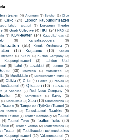
uria
erin teatteri
(4)
Ateneum
(1)
Bolshoi
(1)
Circo
Cirko
(24)
Espoon kaupunginteatteri
2)
European Theatre
spoonlahden teatteri
(1)
HKT
(24)
ve
(8)
Gnab Collective
(4)
HRO
(1)
KOM-teatteri
(14)
lin
(1)
Kaapelitehdas
(1)
alo
(8)
Kansallisooppera
(8)
listeatteri
(55)
Kinetic Orchestra
(7)
atteri
(12)
Korjaamo
(16)
Kotkan
nteatteri
(1)
KultTV
(1)
Kuriton Company
(2)
 Kaupunginteatteri
(3)
Lahden Uusi
teri
(5)
Lahti
(3)
Lavaklubi
(5)
Lontoo
(3)
ouse
(38)
Malmitalo
(1)
Mathildedal
(2)
lia
(8)
Musiikkitalo
(4)
Musiikkiteatteri Musti
(1)
(5)
Oblivia
(7)
Orion
(4)
Partita
(1)
Porvoo
(2)
Q-teatteri
(16)
 kesäteatteri
(5)
R.E.A.D.
(1)
Red Nose Company
(4)
ta ja Anarkiaa
(2)
eatteri
(19)
Savoy
(3)
Samettiklubi
(1)
Stoa
(16)
(1)
Sibeliustalo
(2)
Suomenlinna
(1)
 Teatern
(5)
Tampereen Työväen Teatteri
(3)
Tanssiteatteri Raatikko
(5)
en teatteri
(2)
Teatteri
tteri Foxtrott
(1)
Teatteri Kantanäky
(2)
Teatteri Tuike
(20)
(4)
Teatteri Toivo
(5)
 Union
(6)
Teatteri Vantaa
(2)
Teatterimuseo
(1)
an Teatteri
(6)
Todellisuuden tutkimuskeskus
un Kaupunginteatteri
(10)
Valtimonteatteri
(7)