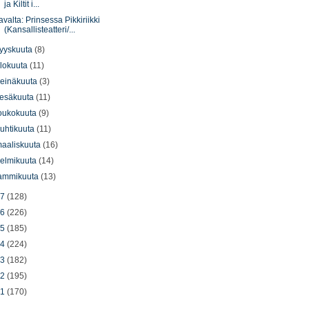
ja Kiltit i...
avalta: Prinsessa Pikkiriikki
(Kansallisteatteri/...
yyskuuta
(8)
lokuuta
(11)
einäkuuta
(3)
esäkuuta
(11)
oukokuuta
(9)
uhtikuuta
(11)
aaliskuuta
(16)
elmikuuta
(14)
ammikuuta
(13)
17
(128)
16
(226)
15
(185)
14
(224)
13
(182)
12
(195)
11
(170)