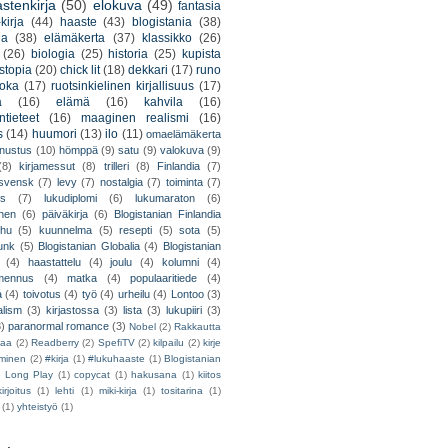
astenkirja
(50)
elokuva
(49)
fantasia
kirja
(44)
haaste
(43)
blogistania
(38)
ja
(38)
elämäkerta
(37)
klassikko
(26)
(26)
biologia
(25)
historia
(25)
kupista
stopia
(20)
chick lit
(18)
dekkari
(17)
runo
uoka
(17)
ruotsinkielinen kirjallisuus
(17)
a
(16)
elämä
(16)
kahvila
(16)
tieteet
(16)
maaginen realismi
(16)
s
(14)
huumori
(13)
ilo
(11)
omaelämäkerta
nnustus
(10)
hömppä
(9)
satu
(9)
valokuva
(9)
(8)
kirjamessut
(8)
trilleri
(8)
Finlandia
(7)
ssvensk
(7)
levy
(7)
nostalgia
(7)
toiminta
(7)
ys
(7)
lukudiplomi
(6)
lukumaraton
(6)
nen
(6)
päiväkirja
(6)
Blogistanian Finlandia
hu
(5)
kuunnelma
(5)
resepti
(5)
sota
(5)
unk
(5)
Blogistanian Globalia
(4)
Blogistanian
(4)
haastattelu
(4)
joulu
(4)
kolumni
(4)
lmennus
(4)
matka
(4)
populaaritiede
(4)
a
(4)
toivotus
(4)
työ
(4)
urheilu
(4)
Lontoo
(3)
alism
(3)
kirjastossa
(3)
lista
(3)
lukupiiri
(3)
3)
paranormal romance
(3)
Nobel
(2)
Rakkautta
iaa
(2)
Readberry
(2)
SpefiTV
(2)
kilpailu
(2)
kirje
ominen
(2)
#kirja
(1)
#lukuhaaste
(1)
Blogistanian
)
Long Play
(1)
copycat
(1)
hakusana
(1)
kiitos
irjoitus
(1)
lehti
(1)
miki-kirja
(1)
tositarina
(1)
(1)
yhteistyö
(1)