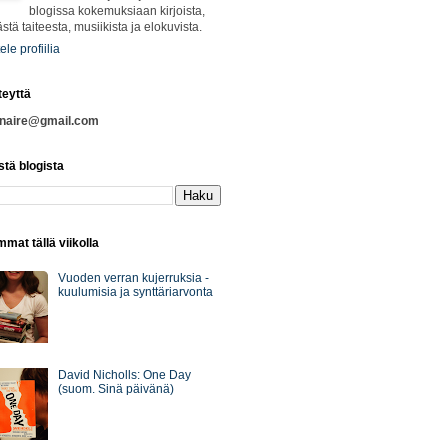
blogissa kokemuksiaan kirjoista,
ästä taiteesta, musiikista ja elokuvista.
ele profiilia
teyttä
nnaire@gmail.com
stä blogista
mat tällä viikolla
Vuoden verran kujerruksia -
kuulumisia ja synttäriarvonta
David Nicholls: One Day
(suom. Sinä päivänä)