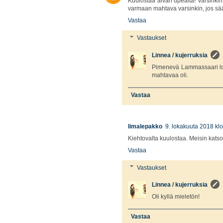
Kuulostaa aivan upealta! Varsinkin e
varmaan mahtava varsinkin, jos sä
Vastaa
Vastaukset
Linnea / kujerruksia
Pimenevä Lammassaari loi 
mahtavaa oli.
Vastaa
limalepakko
9. lokakuuta 2018 kl
Kiehtovalta kuulostaa. Meisin kats
Vastaa
Vastaukset
Linnea / kujerruksia
Oli kyllä mieletön!
Vastaa