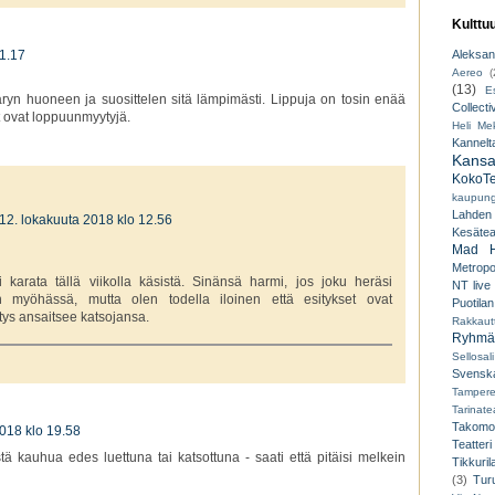
Kulttu
 1.17
Aleksant
Aereo
(
(13)
E
n huoneen ja suosittelen sitä lämpimästi. Lippuja on tosin enää
Collecti
t ovat loppuunmyytyjä.
Heli Mek
Kannelt
Kansal
KokoTe
kaupungi
Lahden
12. lokakuuta 2018 klo 12.56
Kesäteat
Mad H
Metropo
si karata tällä viikolla käsistä. Sinänsä harmi, jos joku heräsi
NT live
n myöhässä, mutta olen todella iloinen että esitykset ovat
Puotilan
ys ansaitsee katsojansa.
Rakkaut
Ryhmät
Sellosali
Svenska
Tampere
Tarinatea
Takomo
2018 klo 19.58
Teatteri
ä kauhua edes luettuna tai katsottuna - saati että pitäisi melkein
Tikkuril
(3)
Tur