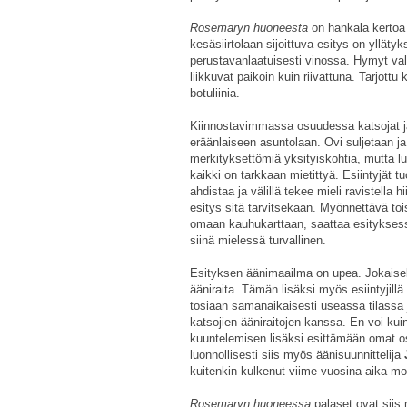
Rosemaryn huoneesta
on hankala kertoa 
kesäsiirtolaan sijoittuva esitys on yllätyk
perustavanlaatuisesti vinossa. Hymyt vala
liikkuvat paikoin kuin riivattuna. Tarjottu 
botuliinia.
Kiinnostavimmassa osuudessa katsojat jae
eräänlaiseen asuntolaan. Ovi suljetaan 
merkityksettömiä yksityiskohtia, mutta lu
kaikki on tarkkaan mietittyä. Esiintyjät 
ahdistaa ja välillä tekee mieli ravistella 
esitys sitä tarvitsekaan. Myönnettävä tois
omaan kauhukarttaan, saattaa esityksessä 
siinä mielessä turvallinen.
Esityksen äänimaailma on upea. Jokaisella
ääniraita. Tämän lisäksi myös esiintyjil
tosiaan samanaikaisesti useassa tilassa ja
katsojien ääniraitojen kanssa. En voi kuin
kuuntelemisen lisäksi esittämään omat o
luonnollisesti siis myös äänisuunnittelija
kuitenkin kulkenut viime vuosina aika m
Rosemaryn huoneessa
palaset ovat siis