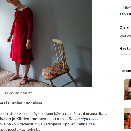
esittäv
Tarkast
Ota yh
pigeo
Hae tä
Luetuim
Kuva: Aino Kannisto
kesäsiirtolan huoneissa
uista. Jotenkin silti löysin itseni kävelemästä lokakuisena iltana
ivelän ja Kilttien ihmisten
uutta teosta
Rosemaryn huone
.
olla paikoin oikeasti hurja katsojasta riippuen, mutta itse
puolisesta käsittelystä.