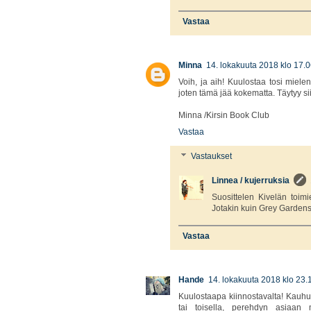
Vastaa
Minna
14. lokakuuta 2018 klo 17.
Voih, ja aih! Kuulostaa tosi mielen
joten tämä jää kokematta. Täytyy si
Minna /Kirsin Book Club
Vastaa
Vastaukset
Linnea / kujerruksia
Suosittelen Kivelän toim
Jotakin kuin Grey Gardens
Vastaa
Hande
14. lokakuuta 2018 klo 23.
Kuulostaapa kiinnostavalta! Kauhu
tai toisella, perehdyn asiaan 