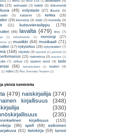
WHS
(5)
aistiteatteri
(4)
ativa
(1)
West End
(2)
tia
(15)
animaatio
(3)
baletti
(6)
dokumentti
okuva
(49)
esitystaide
(27)
illuusio
(6)
keikka
(16)
saatio
(5)
kabaree
(3)
tteri
(29)
klovneria
(8)
klubi
(3)
komedia
(9)
kutsuvieraslippu
(179)
ti
(11)
lavalta
(479)
eatteri
(46)
levy
(7)
monologi
(27)
tys
(1)
lukudraama
(1)
musiikki
(64)
musikaali
(71)
erros
(1)
atteri
(17)
nykysirkus
(28)
nykyteatteri
(7)
lmä
(168)
näyttely
(9)
operetti
(1)
paneeli
(1)
performanssi
(15)
raameissa
(8)
reactori
(1)
taide
olta
(7)
sirkus
(3)
spoken word
(4)
anssi
(56)
teatteri
(4)
tarinateatteri
(1)
video
(3)
a
(1)
Åbo Svenska Teatern
(1)
 ja yleisiä tunnisteita
lta
(479)
naiskirjailija
(374)
mainen kirjallisuus
(348)
irjailija
(330)
nöskirjallisuus
(235)
nninkielinen kirjallisuus
(153)
nkirja
(96)
spefi
(68)
esikoinen
arjakuva
(61)
tietokirja
(59)
tanssi