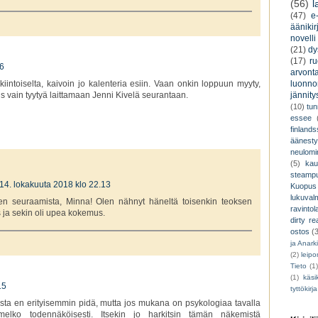
(56)
l
(47)
e-
äänikir
novelli
(21)
dy
(17)
r
06
arvont
luonnon
kiintoiselta, kaivoin jo kalenteria esiin. Vaan onkin loppuun myyty,
jännity
is vain tyytyä laittamaan Jenni Kivelä seurantaan.
(10)
tu
essee
finland
äänest
neulomi
(5)
kau
steamp
14. lokakuuta 2018 klo 22.13
Kuopus
lukuva
ien seuraamista, Minna! Olen nähnyt häneltä toisenkin teoksen
ravintol
 ja sekin oli upea kokemus.
dirty re
ostos
(
ja Anark
(2)
leip
Tieto
(1
(1)
käsik
15
tyttökirja
sta en erityisemmin pidä, mutta jos mukana on psykologiaa tavalla
melko todennäköisesti. Itsekin jo harkitsin tämän näkemistä