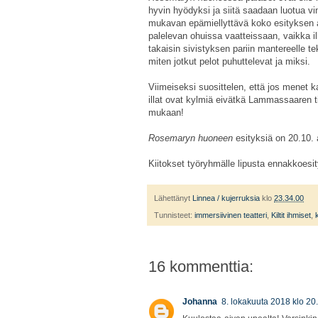
hyvin hyödyksi ja siitä saadaan luotua v
mukavan epämiellyttävä koko esityksen aj
palelevan ohuissa vaatteissaan, vaikka il
takaisin sivistyksen pariin mantereelle te
miten jotkut pelot puhuttelevat ja miksi.
Viimeiseksi suosittelen, että jos menet k
illat ovat kylmiä eivätkä Lammassaaren til
mukaan!
Rosemaryn huoneen
esityksiä on 20.10. 
Kiitokset työryhmälle lipusta ennakkoesi
Lähettänyt
Linnea / kujerruksia
klo
23.34.00
Tunnisteet:
immersiivinen teatteri
,
Kiltit ihmiset
,
16 kommenttia:
Johanna
8. lokakuuta 2018 klo 20