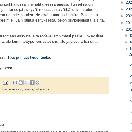
►
20
ino paikka jossain nyrjähtäneessä ajassa. Tunnelma on
►
20
an, tanssijat pysyvät roolissaan eivätkä vaikuta edes
ma on todella kolea. He eivät tunnu todellisilta. Palatessa
►
20
kee mieli vain puhua esityksestä, pelon psykologiasta ja siitä,
►
20
▼
20
►
j
atsomaan esitystä laita
todella
lämpimästi päälle. Lokakuiset
at ole lämmitettyjä. Kerrastot siis alle ja pipot ja hanskat
►
m
▼
l
J
asti,
liput ja muut tiedot täältä
.
M
tykseen.
M
M
kutsuvieraslippu
,
lavalta
,
nykytanssi
J
S
L
L
.44
L