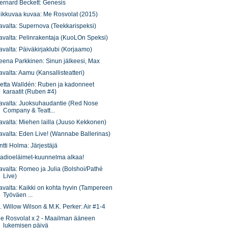
ernard Beckett: Genesis
iikkuvaa kuvaa: Me Rosvolat (2015)
avalta: Supernova (Teekkarispeksi)
avalta: Pelinrakentaja (KuoLOn Speksi)
avalta: Päiväkirjaklubi (Korjaamo)
eena Parkkinen: Sinun jälkeesi, Max
avalta: Aamu (Kansallisteatteri)
etta Walldén: Ruben ja kadonneet
karaatit (Ruben #4)
avalta: Juoksuhaudantie (Red Nose
Company & Teatt...
avalta: Miehen lailla (Juuso Kekkonen)
avalta: Eden Live! (Wannabe Ballerinas)
ntti Holma: Järjestäjä
adioeläimet-kuunnelma alkaa!
avalta: Romeo ja Julia (Bolshoi/Pathé
Live)
avalta: Kaikki on kohta hyvin (Tampereen
Työväen ...
. Willow Wilson & M.K. Perker: Air #1-4
e Rosvolat x 2 - Maailman ääneen
lukemisen päivä