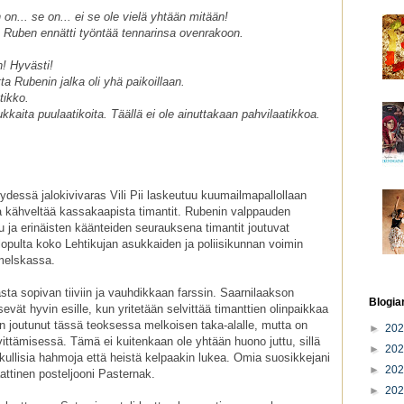
n... se on... ei se ole vielä yhtään mitään!
a Ruben ennätti työntää tennarinsa ovenrakoon.
n! Hyvästi!
ta Rubenin jalka oli yhä paikoillaan.
tikko.
aita puulaatikoita. Täällä ei ole ainuttakaan pahvilaatikkoa.
ydessä jalokivivaras Vili Pii laskeutuu kuumailmapallollaan
 ja kähveltää kassakaapista timantit. Rubenin valppauden
 ja erinäisten käänteiden seurauksena timantit joutuvat
lopulta koko Lehtikujan asukkaiden ja poliisikunnan voimin
melskassa.
sta sopivan tiiviin ja vauhdikkaan farssin. Saarnilaakson
Blogia
evät hyvin esille, kun yritetään selvittää timanttien olinpaikkaa
n joutunut tässä teoksessa melkoisen taka-alalle, mutta on
►
20
ttämisessä. Tämä ei kuitenkaan ole yhtään huono juttu, sillä
►
20
ullisia hahmoja että heistä kelpaakin lukea. Omia suosikkejani
►
20
ttinen posteljooni Pasternak.
►
20