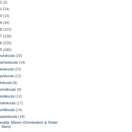
22
(2)
21
(14)
20
(15)
19
(34)
18
(122)
17
(128)
16
(226)
15
(185)
oulukuuta
(18)
arraskuuta
(19)
okakuuta
(23)
yyskuuta
(12)
lokuuta
(8)
einäkuuta
(9)
esäkuuta
(13)
oukokuuta
(17)
uhtikuuta
(14)
aaliskuuta
(19)
avalta: Måsen (Ozonteatern & Teater
Mars)