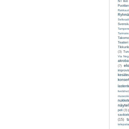
NT live
Puotilan
Rakkaut
Ryhmät
Sellosali
Svenska
Tampere
Tarinatea
Takomo
Teatteri
Tikkuril
(3)
Tur
Via Neg
akroba
el
(7)
improvi
kesätea
konsert
lastent
livelähe
museoki
nukkete
näyte
peli
(3)
savikiek
t
(15)
telepati