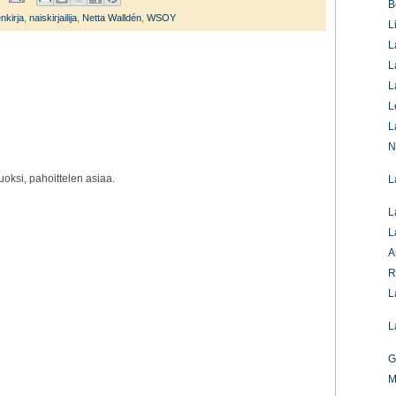
B
enkirja
,
naiskirjailija
,
Netta Walldén
,
WSOY
L
L
L
L
L
L
N
oksi, pahoittelen asiaa.
L
L
L
A
R
L
L
G
M