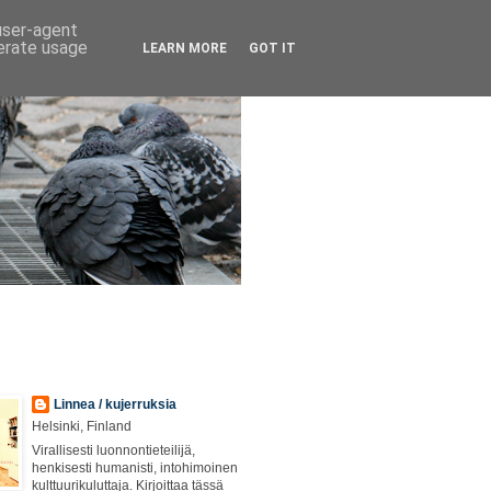
 user-agent
nerate usage
LEARN MORE
GOT IT
Linnea / kujerruksia
Helsinki, Finland
Virallisesti luonnontieteilijä,
henkisesti humanisti, intohimoinen
kulttuurikuluttaja. Kirjoittaa tässä