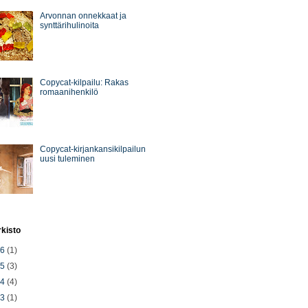
Arvonnan onnekkaat ja
synttärihulinoita
Copycat-kilpailu: Rakas
romaanihenkilö
Copycat-kirjankansikilpailun
uusi tuleminen
rkisto
26
(1)
25
(3)
24
(4)
23
(1)