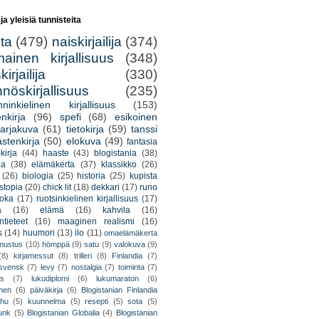
 ja yleisiä tunnisteita
lta
(479)
naiskirjailija
(374)
mainen kirjallisuus
(348)
irjailija
(330)
nöskirjallisuus
(235)
nninkielinen kirjallisuus
(153)
nkirja
(96)
spefi
(68)
esikoinen
arjakuva
(61)
tietokirja
(59)
tanssi
astenkirja
(50)
elokuva
(49)
fantasia
kirja
(44)
haaste
(43)
blogistania
(38)
ja
(38)
elämäkerta
(37)
klassikko
(26)
(26)
biologia
(25)
historia
(25)
kupista
stopia
(20)
chick lit
(18)
dekkari
(17)
runo
uoka
(17)
ruotsinkielinen kirjallisuus
(17)
a
(16)
elämä
(16)
kahvila
(16)
tieteet
(16)
maaginen realismi
(16)
s
(14)
huumori
(13)
ilo
(11)
omaelämäkerta
nnustus
(10)
hömppä
(9)
satu
(9)
valokuva
(9)
(8)
kirjamessut
(8)
trilleri
(8)
Finlandia
(7)
ssvensk
(7)
levy
(7)
nostalgia
(7)
toiminta
(7)
ys
(7)
lukudiplomi
(6)
lukumaraton
(6)
nen
(6)
päiväkirja
(6)
Blogistanian Finlandia
hu
(5)
kuunnelma
(5)
resepti
(5)
sota
(5)
unk
(5)
Blogistanian Globalia
(4)
Blogistanian