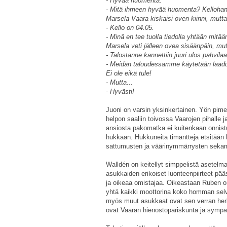
- Hyvää huomenta.
- Mitä ihmeen hyvää huomenta? Kellohan o
Marsela Vaara kiskaisi oven kiinni, mutt
- Kello on 04.05.
- Minä en tee tuolla tiedolla yhtään mitää
Marsela veti jälleen ovea sisäänpäin, mut
- Talostanne kannettiin juuri ulos pahvilaa
- Meidän taloudessamme käytetään laadukk
Ei ole eikä tule!
- Mutta...
- Hyvästi!
Juoni on varsin yksinkertainen. Yön pime
helpon saaliin toivossa Vaarojen pihalle
ansiosta pakomatka ei kuitenkaan onnistu
hukkaan. Hukkuneita timantteja etsitään 
sattumusten ja väärinymmärrysten seka
Walldén on keitellyt simppelistä asetelma
asukkaiden erikoiset luonteenpiirteet pääs
ja oikeaa omistajaa. Oikeastaan Ruben o
yhtä kaikki moottorina koko homman selvi
myös muut asukkaat ovat sen verran herk
ovat Vaaran hienostopariskunta ja sympaa