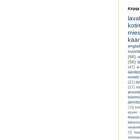
Kirjoja
lava
koti
miesk
kään
engla
nuorte
(66)
s
(56)
l
(47)
e-
äänikir
novelli
(21)
dy
(17)
r
arvont
luonnon
jännity
(10)
tu
essee
finland
äänest
neulomi
(5)
kau
steamp