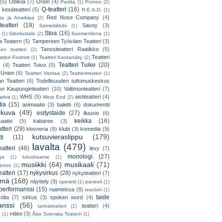
(5)
Oblivia
(7)
Orion
(4)
Partita
(1)
Porvoo
(2)
Q-teatteri
(16)
 kesäteatteri
(5)
R.E.A.D.
(1)
Red Nose Company
(4)
ta ja Anarkiaa
(2)
eatteri
(19)
Savoy
(3)
Samettiklubi
(1)
Stoa
(16)
(1)
Sibeliustalo
(2)
Suomenlinna
(1)
 Teatern
(5)
Tampereen Työväen Teatteri
(3)
Tanssiteatteri Raatikko
(5)
en teatteri
(2)
Teatteri
tteri Foxtrott
(1)
Teatteri Kantanäky
(2)
Teatteri Tuike
(20)
(4)
Teatteri Toivo
(5)
 Union
(6)
Teatteri Vantaa
(2)
Teatterimuseo
(1)
an Teatteri
(6)
Todellisuuden tutkimuskeskus
un Kaupunginteatteri
(10)
Valtimonteatteri
(7)
WHS
(5)
aistiteatteri
(4)
ativa
(1)
West End
(2)
tia
(15)
animaatio
(3)
baletti
(6)
dokumentti
okuva
(49)
esitystaide
(27)
illuusio
(6)
keikka
(16)
saatio
(5)
kabaree
(3)
tteri
(29)
klovneria
(8)
klubi
(3)
komedia
(9)
kutsuvieraslippu
(179)
ti
(11)
lavalta
(479)
eatteri
(46)
levy
(7)
monologi
(27)
tys
(1)
lukudraama
(1)
musiikki
(64)
musikaali
(71)
erros
(1)
atteri
(17)
nykysirkus
(28)
nykyteatteri
(7)
lmä
(168)
näyttely
(9)
operetti
(1)
paneeli
(1)
performanssi
(15)
raameissa
(8)
reactori
(1)
taide
olta
(7)
sirkus
(3)
spoken word
(4)
anssi
(56)
teatteri
(4)
tarinateatteri
(1)
video
(3)
a
(1)
Åbo Svenska Teatern
(1)