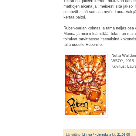
Teksti on, jälleen kerran, mukavaa äänee
matkojen aikana ja ilmeisesti sitä jaksoi 
piristivät siinä samalla myös Laura Valojär
kertaa paitsi.
Ruben-sarjan kolmas ja tämä neljäs osa 
Menoa ja meininkiä riittää, teksti on maini
toimivat tarvittaessa itsenäisinä kokonai
tällä uudelle Rubenille.
Netta Walldé
WSOY, 2015. 
Kuvitus: Laura
Lähettänyt
Linnea / kujerruksia
klo
21.09.00