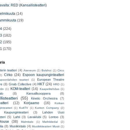
avalta: RED (Kansallisteatteri)
elmikuuta
(14)
ammikuuta
(19)
14
(224)
13
(182)
12
(195)
11
(170)
uria
erin teatteri
(4)
Ateneum
(1)
Bolshoi
(1)
Circo
Cirko
(24)
Espoon kaupunginteatteri
2)
European Theatre
spoonlahden teatteri
(1)
HKT
(24)
ve
(8)
Gnab Collective
(4)
HRO
(1)
KOM-teatteri
(14)
lin
(1)
Kaapelitehdas
(1)
alo
(8)
Kansallisooppera
(8)
listeatteri
(55)
Kinetic Orchestra
(7)
atteri
(12)
Korjaamo
(16)
Kotkan
nteatteri
(1)
KultTV
(1)
Kuriton Company
(2)
 Kaupunginteatteri
(3)
Lahden Uusi
teri
(5)
Lahti
(3)
Lavaklubi
(5)
Lontoo
(3)
ouse
(38)
Malmitalo
(1)
Mathildedal
(2)
lia
(8)
Musiikkitalo
(4)
Musiikkiteatteri Musti
(1)