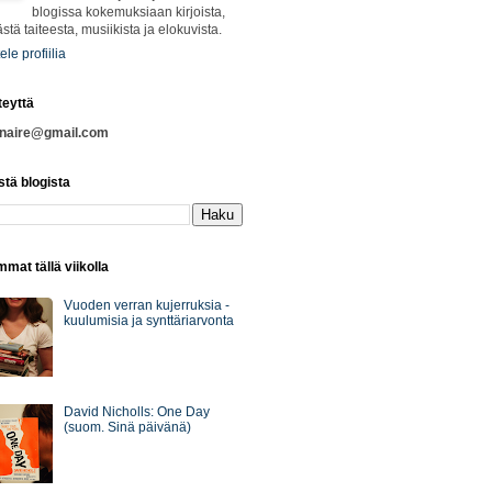
blogissa kokemuksiaan kirjoista,
ästä taiteesta, musiikista ja elokuvista.
ele profiilia
teyttä
nnaire@gmail.com
stä blogista
mat tällä viikolla
Vuoden verran kujerruksia -
kuulumisia ja synttäriarvonta
David Nicholls: One Day
(suom. Sinä päivänä)