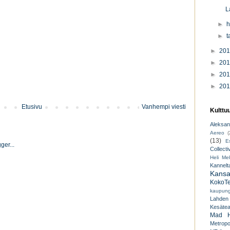
L
►
h
►
t
►
20
►
20
►
20
►
20
Etusivu
Vanhempi viesti
Kulttu
Aleksant
Aereo
(
(13)
E
Collecti
Heli Mek
Kannelt
Kansal
KokoTe
kaupungi
Lahden
Kesäteat
Mad H
Metropo