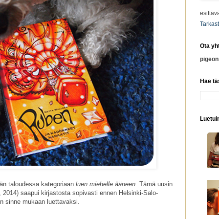
esittäv
Tarkast
Ota yh
pigeo
Hae tä
Luetuim
dän taloudessa kategoriaan
luen miehelle ääneen.
Tämä uusin
014) saapui kirjastosta sopivasti ennen Helsinki-Salo-
ten sinne mukaan luettavaksi.