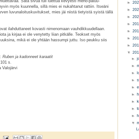
nluettavaa. Sata sivua tuli luettua kevyesti meno-paluu-
►
20
hyvin myös kuunnella, sillä mies ei nukahtanut rattiin. Itseäni
►
20
ven luvunaloituskuvitukset, mies jäi niistä tietyistä syistä tällä
►
20
►
20
ovat ilahduttaneet kovasti nimenomaan vauhdikkuudellaan.
►
20
ota ja kirjaa ei ole venytetty liian pitkälle. Teokset myös
►
20
suuksina, mikä ei ole yhtään hassumpi juttu. Iso peukku siis
►
20
▼
20
n:
Ruben ja kadonneet karaatit
►
j
101 s.
►
m
 Valojärvi
►
l
►
s
►
e
►
h
►
k
►
t
►
h
▼
m
L