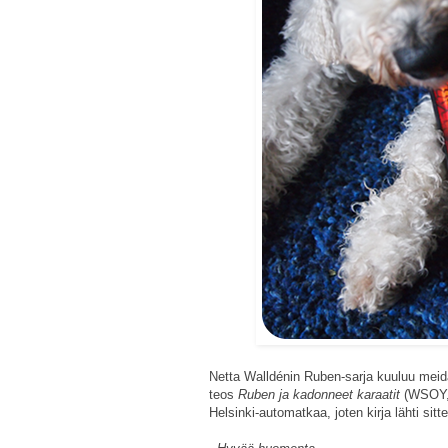
Netta Walldénin Ruben-sarja kuuluu mei
teos
Ruben ja kadonneet karaatit
(WSOY, 2
Helsinki-automatkaa, joten kirja lähti sit