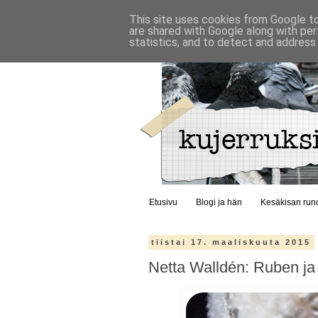
This site uses cookies from Google to 
are shared with Google along with per
statistics, and to detect and address
Etusivu
Blogi ja hän
Kesäkisan run
tiistai 17. maaliskuuta 2015
Netta Walldén: Ruben ja