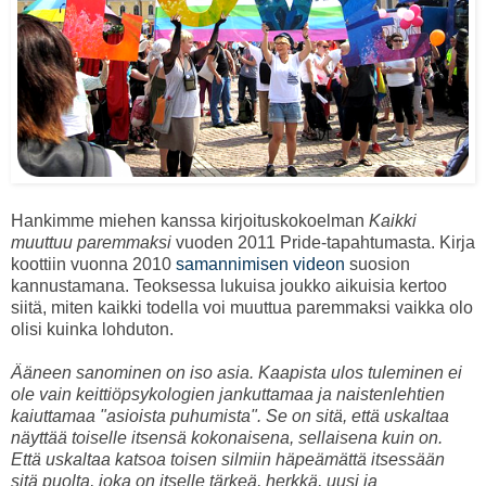
Hankimme miehen kanssa kirjoituskokoelman
Kaikki
muuttuu paremmaksi
vuoden 2011 Pride-tapahtumasta. Kirja
koottiin vuonna 2010
samannimisen videon
suosion
kannustamana. Teoksessa lukuisa joukko aikuisia kertoo
siitä, miten kaikki todella voi muuttua paremmaksi vaikka olo
olisi kuinka lohduton.
Ääneen sanominen on iso asia. Kaapista ulos tuleminen ei
ole vain keittiöpsykologien jankuttamaa ja naistenlehtien
kaiuttamaa "asioista puhumista". Se on sitä, että uskaltaa
näyttää toiselle itsensä kokonaisena, sellaisena kuin on.
Että uskaltaa katsoa toisen silmiin häpeämättä itsessään
sitä puolta, joka on itselle tärkeä, herkkä, uusi ja