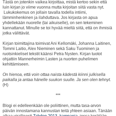
Tästä on jotenkin vaikea kirjoittaa, mistä kertoo sekin että
luin kirjan jo viime vuonna mutta kirjoitan siitä vasta nyt.
Lukukokemus on jollain tavalla todella intiimi,
lämminhenkinen ja ilahduttava. Jos kirjasta on apua
yhdellekään nuorelle (tai aikuiselle), on sen tekeminen
kannattanut. Minulle se toi hyvää mieltä siitä, että on ihmisiä
jotka välittävät.
Kirjan toimittajina toimivat Ani Kellomäki, Johanna Laitinen,
Tommi Laitio, Alex Nieminen sekä Saku Tuominen ja
ruotsinkieliset tekstit käänsi Petra Nysten. Kirjan tuotot
ohjattiin Mannerheimin Lasten ja nuorten puhelimen
kehittämiseen.
On hienoa, että voin ottaa naista kädestä kiinni julkisella
paikalla ja antaa hänelle suukon suulle. Ja sen olen tehnyt.
(H)
***
Blogi ei edelleenkään ole poliittinen, mutta tasa-arvon
päivän innostamana kannustan teitä yhteen asiaan. Tänään
alkaa virallisesti
Tahdon 2013 -kampanja
, jossa kerätään