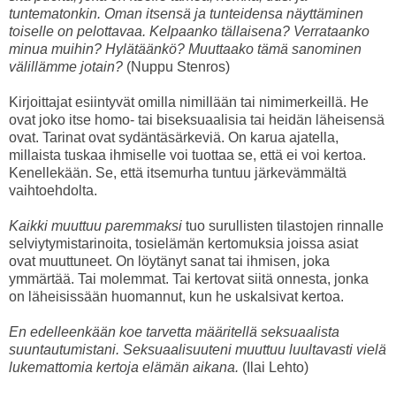
tuntematonkin. Oman itsensä ja tunteidensa näyttäminen
toiselle on pelottavaa. Kelpaanko tällaisena? Verrataanko
minua muihin? Hylätäänkö? Muuttaako tämä sanominen
välillämme jotain?
(Nuppu Stenros)
Kirjoittajat esiintyvät omilla nimillään tai nimimerkeillä. He
ovat joko itse homo- tai biseksuaalisia tai heidän läheisensä
ovat. Tarinat ovat sydäntäsärkeviä. On karua ajatella,
millaista tuskaa ihmiselle voi tuottaa se, että ei voi kertoa.
Kenellekään. Se, että itsemurha tuntuu järkevämmältä
vaihtoehdolta.
Kaikki muuttuu paremmaksi
tuo surullisten tilastojen rinnalle
selviytymistarinoita, tosielämän kertomuksia joissa asiat
ovat muuttuneet. On löytänyt sanat tai ihmisen, joka
ymmärtää. Tai molemmat. Tai kertovat siitä onnesta, jonka
on läheisissään huomannut, kun he uskalsivat kertoa.
En edelleenkään koe tarvetta määritellä seksuaalista
suuntautumistani. Seksuaalisuuteni muuttuu luultavasti vielä
lukemattomia kertoja elämän aikana.
(Ilai Lehto)