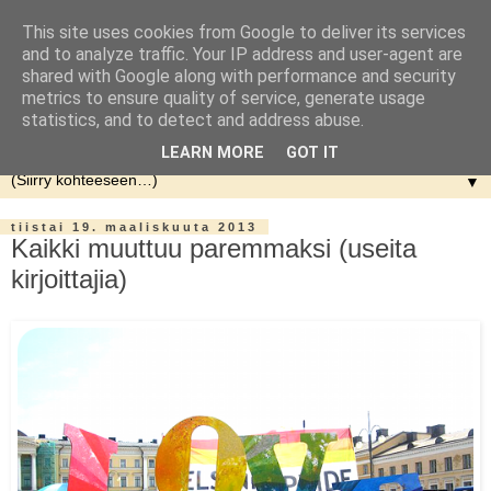
This site uses cookies from Google to deliver its services
and to analyze traffic. Your IP address and user-agent are
shared with Google along with performance and security
metrics to ensure quality of service, generate usage
statistics, and to detect and address abuse.
LEARN MORE
GOT IT
▼
tiistai 19. maaliskuuta 2013
Kaikki muuttuu paremmaksi (useita
kirjoittajia)