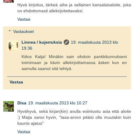
Hyvä kirjoitus, tärkeä aihe ja sellainen kansalaisaloite, joka
on ehdottomasti allekirjoitettavaksi.
Vastaa
Vastaukset
Linnea / kujerruksia
19. maaliskuuta 2013 klo
19.36
Kiitos Katja! Minäkin sain vihdoin pankkitunnukseni
toimimaan ja kävin allekirjoittamassa äsken kun en
aamulla saanut sitä tehtyä.
Vastaa
Disa
19. maaliskuuta 2013 klo 10.27
Hyvähyvä, sekä kirjan(kin) avulla esiintuotu asia että aloite
:) Maija sanoi hyvin, "tasa-arvon pitäisi olla muutakin kuin
kaunis ajatus"
Vastaa