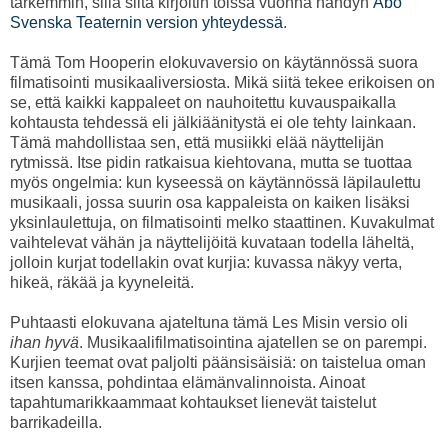
tarkemmin, sillä siitä kirjoitin toissa vuonna nähdyn
Åbo
Svenska Teaternin version yhteydessä
.
Tämä Tom Hooperin elokuvaversio on käytännössä suora
filmatisointi musikaaliversiosta. Mikä siitä tekee erikoisen on
se, että kaikki kappaleet on nauhoitettu kuvauspaikalla
kohtausta tehdessä eli jälkiäänitystä ei ole tehty lainkaan.
Tämä mahdollistaa sen, että musiikki elää näyttelijän
rytmissä. Itse pidin ratkaisua kiehtovana, mutta se tuottaa
myös ongelmia: kun kyseessä on käytännössä läpilaulettu
musikaali, jossa suurin osa kappaleista on kaiken lisäksi
yksinlaulettuja, on filmatisointi melko staattinen. Kuvakulmat
vaihtelevat vähän ja näyttelijöitä kuvataan todella läheltä,
jolloin kurjat todellakin ovat kurjia: kuvassa näkyy verta,
hikeä, räkää ja kyyneleitä.
Puhtaasti elokuvana ajateltuna tämä Les Misin versio oli
ihan hyvä
. Musikaalifilmatisointina ajatellen se on parempi.
Kurjien teemat ovat paljolti päänsisäisiä: on taistelua oman
itsen kanssa, pohdintaa elämänvalinnoista. Ainoat
tapahtumarikkaammaat kohtaukset lienevät taistelut
barrikadeilla.