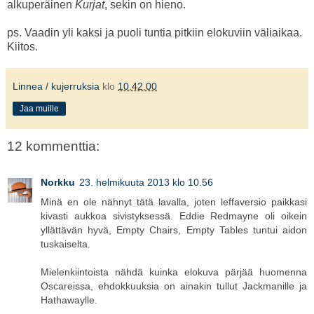
alkuperäinen
Kurjat
, sekin on hieno.
ps. Vaadin yli kaksi ja puoli tuntia pitkiin elokuviin väliaikaa.
Kiitos.
Linnea / kujerruksia
klo
10.42.00
Jaa muille
12 kommenttia:
Norkku
23. helmikuuta 2013 klo 10.56
Minä en ole nähnyt tätä lavalla, joten leffaversio paikkasi
kivasti aukkoa sivistyksessä. Eddie Redmayne oli oikein
yllättävän hyvä, Empty Chairs, Empty Tables tuntui aidon
tuskaiselta.
Mielenkiintoista nähdä kuinka elokuva pärjää huomenna
Oscareissa, ehdokkuuksia on ainakin tullut Jackmanille ja
Hathawaylle.