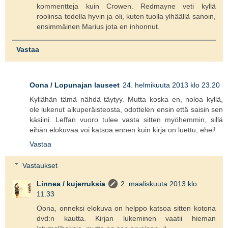
kommentteja kuin Crowen. Redmayne veti kyllä
roolinsa todella hyvin ja oli, kuten tuolla ylhäällä sanoin,
ensimmäinen Marius jota en inhonnut.
Vastaa
Oona / Lopunajan lauseet
24. helmikuuta 2013 klo 23.20
Kyllähän tämä nähdä täytyy. Mutta koska en, noloa kyllä,
ole lukenut alkuperäisteosta, odottelen ensin että saisin sen
käsiini. Leffan vuoro tulee vasta sitten myöhemmin, sillä
eihän elokuvaa voi katsoa ennen kuin kirja on luettu, ehei!
Vastaa
Vastaukset
Linnea / kujerruksia
2. maaliskuuta 2013 klo
11.33
Oona, onneksi elokuva on helppo katsoa sitten kotona
dvd:n kautta. Kirjan lukeminen vaatii hieman