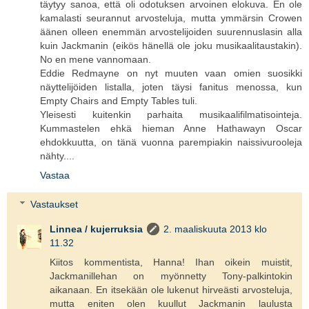
täytyy sanoa, että oli odotuksen arvoinen elokuva. En ole
kamalasti seurannut arvosteluja, mutta ymmärsin Crowen
äänen olleen enemmän arvostelijoiden suurennuslasin alla
kuin Jackmanin (eikös hänellä ole joku musikaalitaustakin).
No en mene vannomaan.
Eddie Redmayne on nyt muuten vaan omien suosikki
näyttelijöiden listalla, joten täysi fanitus menossa, kun
Empty Chairs and Empty Tables tuli.
Yleisesti kuitenkin parhaita musikaalifilmatisointeja.
Kummastelen ehkä hieman Anne Hathawayn Oscar
ehdokkuutta, on tänä vuonna parempiakin naissivurooleja
nähty....
Vastaa
Vastaukset
Linnea / kujerruksia
2. maaliskuuta 2013 klo
11.32
Kiitos kommentista, Hanna! Ihan oikein muistit,
Jackmanillehan on myönnetty Tony-palkintokin
aikanaan. En itsekään ole lukenut hirveästi arvosteluja,
mutta eniten olen kuullut Jackmanin laulusta