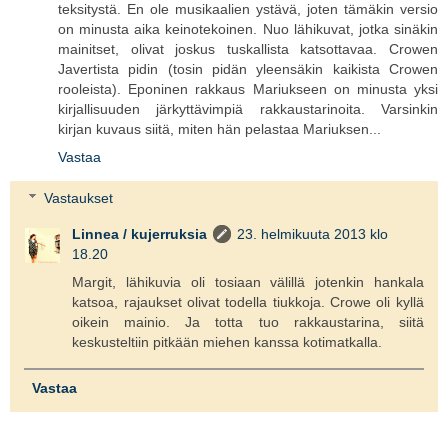
teksitystä. En ole musikaalien ystävä, joten tämäkin versio
on minusta aika keinotekoinen. Nuo lähikuvat, jotka sinäkin
mainitset, olivat joskus tuskallista katsottavaa. Crowen
Javertista pidin (tosin pidän yleensäkin kaikista Crowen
rooleista). Eponinen rakkaus Mariukseen on minusta yksi
kirjallisuuden järkyttävimpiä rakkaustarinoita. Varsinkin
kirjan kuvaus siitä, miten hän pelastaa Mariuksen...
Vastaa
Vastaukset
Linnea / kujerruksia
23. helmikuuta 2013 klo
18.20
Margit, lähikuvia oli tosiaan välillä jotenkin hankala
katsoa, rajaukset olivat todella tiukkoja. Crowe oli kyllä
oikein mainio. Ja totta tuo rakkaustarina, siitä
keskusteltiin pitkään miehen kanssa kotimatkalla.
Vastaa