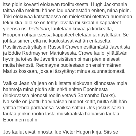
Itse pidin kovasti elokuvan roolituksesta. Hugh Jackmania
taitaa olla moitittu hänen lauluäänestään eniten, minä pidin.
Toki elokuvaa katsottaessa on mielestäni otettava huomioon
tekniikka jolla se on tehty: lavalla musikaalin kappaleet
yleensä ns.
beltataan
, lauletaan kovaa ja korkealta,
Hooperin ohjauksessa kappaleet eletään ja näytellään. Se
johtaa siihen, että ne kuulostavat vähän erilaiselta.
Positiivisesti yllätyin Russell Crowen esittämästä Javertista
ja Eddie Redmaynen Mariuksesta. Crowe lauloi yllättävän
hyvin ja toi esille Javertin sisäisen piinan pienieleisesti
mutta hienosti. Redmayne puolestaan on ensimmäinen
Marius koskaan, joka ei ärsyttänyt minua suunnattomasti.
Vaikka Jean Valjean on kiistatta elokuvan kiinnostavimpia
hahmoja minä pidän silti ehkä eniten Eponinesta
(elokuvassa hienosti roolin vetävä Samantha Barks).
Naiselle on jaettu harvinaisen huonot kortit, mutta silti hän
yrittää tehdä parhaansa. Vaikka sattuu. Jos joskus saisin
laulaa jonkin roolin tästä musikaalista haluaisin laulaa
Eponinen roolin.
Jos laulut eivät innosta, lue Victor Hugon kirja. Siis se