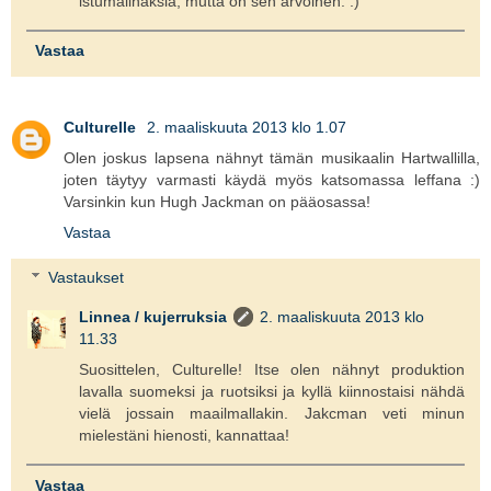
istumalihaksia, mutta on sen arvoinen. :)
Vastaa
Culturelle
2. maaliskuuta 2013 klo 1.07
Olen joskus lapsena nähnyt tämän musikaalin Hartwallilla,
joten täytyy varmasti käydä myös katsomassa leffana :)
Varsinkin kun Hugh Jackman on pääosassa!
Vastaa
Vastaukset
Linnea / kujerruksia
2. maaliskuuta 2013 klo
11.33
Suosittelen, Culturelle! Itse olen nähnyt produktion
lavalla suomeksi ja ruotsiksi ja kyllä kiinnostaisi nähdä
vielä jossain maailmallakin. Jakcman veti minun
mielestäni hienosti, kannattaa!
Vastaa