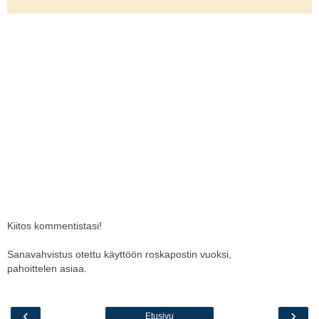
Kiitos kommentistasi!
Sanavahvistus otettu käyttöön roskapostin vuoksi,
pahoittelen asiaa.
‹
›
Etusivu