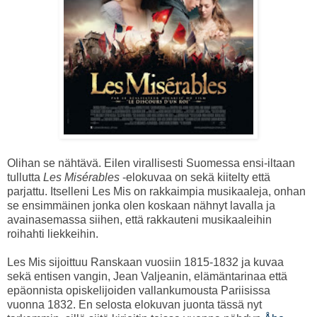
Olihan se nähtävä. Eilen virallisesti Suomessa ensi-iltaan
tullutta
Les Misérables
-elokuvaa on sekä kiitelty että
parjattu. Itselleni Les Mis on rakkaimpia musikaaleja, onhan
se ensimmäinen jonka olen koskaan nähnyt lavalla ja
avainasemassa siihen, että rakkauteni musikaaleihin
roihahti liekkeihin.
Les Mis sijoittuu Ranskaan vuosiin 1815-1832 ja kuvaa
sekä entisen vangin, Jean Valjeanin, elämäntarinaa että
epäonnista opiskelijoiden vallankumousta Pariisissa
vuonna 1832. En selosta elokuvan juonta tässä nyt