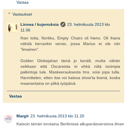
Vastaa
Vastaukset
Linnea / kujerruksia
23. helmikuuta 2013 klo
11.06
Ihan totta, Norkku, Empty Chairs oli hieno. Oli ihana
nähdä kerrankin versio, jossa Marius ei ole niin
"limainen".
Golden Globejahan tämä jo keräili, mutta vähän
veikkaan että Oscareista ei ehkä niitä isoimpia
palkintoja tule. Maskeerauksesta tms. voisi jopa tulla.
Harmittelen, etten itse voi katsoa show'ta livenä, koska
maanantaina on pitkä työpäivä.
Vastaa
Margit
23. helmikuuta 2013 klo 11.20
Katsoin tämän torstaina Berliinissä alkuperäisversiona ilman