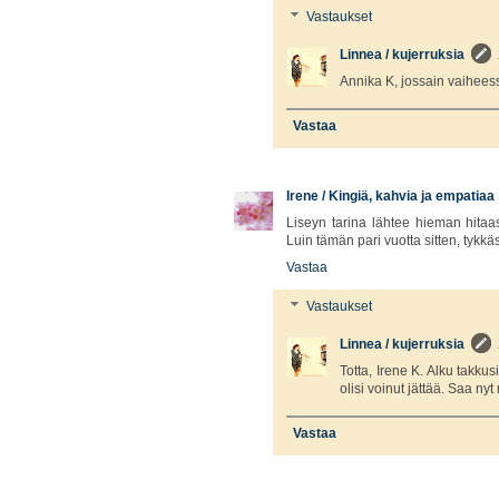
Vastaukset
Linnea / kujerruksia
Annika K, jossain vaiheess
Vastaa
Irene / Kingiä, kahvia ja empatiaa
Liseyn tarina lähtee hieman hitaas
Luin tämän pari vuotta sitten, tykkä
Vastaa
Vastaukset
Linnea / kujerruksia
Totta, Irene K. Alku takku
olisi voinut jättää. Saa n
Vastaa