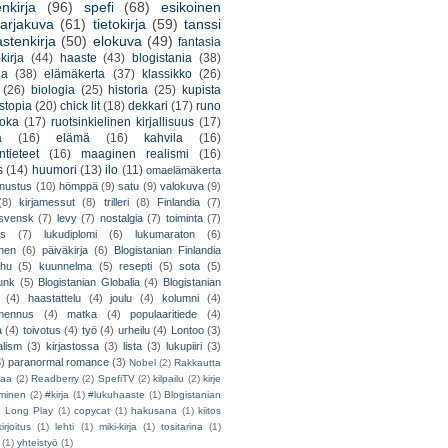
nkirja
(96)
spefi
(68)
esikoinen
arjakuva
(61)
tietokirja
(59)
tanssi
astenkirja
(50)
elokuva
(49)
fantasia
kirja
(44)
haaste
(43)
blogistania
(38)
ja
(38)
elämäkerta
(37)
klassikko
(26)
(26)
biologia
(25)
historia
(25)
kupista
stopia
(20)
chick lit
(18)
dekkari
(17)
runo
uoka
(17)
ruotsinkielinen kirjallisuus
(17)
a
(16)
elämä
(16)
kahvila
(16)
tieteet
(16)
maaginen realismi
(16)
s
(14)
huumori
(13)
ilo
(11)
omaelämäkerta
nnustus
(10)
hömppä
(9)
satu
(9)
valokuva
(9)
(8)
kirjamessut
(8)
trilleri
(8)
Finlandia
(7)
ssvensk
(7)
levy
(7)
nostalgia
(7)
toiminta
(7)
ys
(7)
lukudiplomi
(6)
lukumaraton
(6)
nen
(6)
päiväkirja
(6)
Blogistanian Finlandia
hu
(5)
kuunnelma
(5)
resepti
(5)
sota
(5)
unk
(5)
Blogistanian Globalia
(4)
Blogistanian
(4)
haastattelu
(4)
joulu
(4)
kolumni
(4)
lmennus
(4)
matka
(4)
populaaritiede
(4)
a
(4)
toivotus
(4)
työ
(4)
urheilu
(4)
Lontoo
(3)
alism
(3)
kirjastossa
(3)
lista
(3)
lukupiiri
(3)
3)
paranormal romance
(3)
Nobel
(2)
Rakkautta
iaa
(2)
Readberry
(2)
SpefiTV
(2)
kilpailu
(2)
kirje
ominen
(2)
#kirja
(1)
#lukuhaaste
(1)
Blogistanian
)
Long Play
(1)
copycat
(1)
hakusana
(1)
kiitos
irjoitus
(1)
lehti
(1)
miki-kirja
(1)
tositarina
(1)
(1)
yhteistyö
(1)