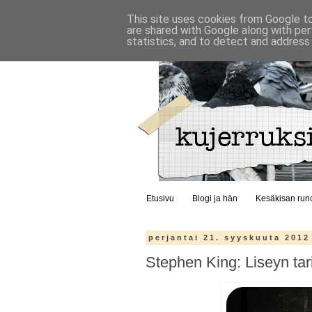
This site uses cookies from Google to 
are shared with Google along with per
statistics, and to detect and address
Etusivu
Blogi ja hän
Kesäkisan run
perjantai 21. syyskuuta 2012
Stephen King: Liseyn tar