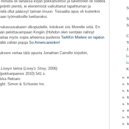
ä minulla oli lainassa kirjan pokkariversio ja lukeminen oli todella
präntti pientä, ei etenemistä vaikuttanut tapahtuman ja
S
elä ollut päässyt tarinan imuun. Toisaalta opus oli kuitenkin
aan työmatkoille luettavaksi.
S
S
ukavuusalueen ulkopuolelle, kiitokset siis Morrelle siitä. En
ään pelottavampaan Kingiin (
Hohdon
olen sentään nähnyt
C
 taitaa myös sopia aiheensa puolesta
TwAKin Mieleni on rajaton
tällä vähän pojoja
So Americaniinkin
!
T
J
ukseni vertaa tätä opusta Jonathan Carrollin kirjoihin,
L
L
:
Liseyn tarina
(
Lisey's Story,
2006)
K
(pokkaripainos 2010) 541 s.
►
e
lkka Rekiaro
ght: Simon & Schuster Inc.
►
h
►
k
►
t
►
h
►
m
►
h
►
t