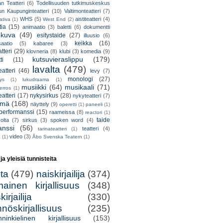
an Teatteri
(6)
Todellisuuden tutkimuskeskus
un Kaupunginteatteri
(10)
Valtimonteatteri
(7)
WHS
(5)
aistiteatteri
(4)
ativa
(1)
West End
(2)
tia
(15)
animaatio
(3)
baletti
(6)
dokumentti
okuva
(49)
esitystaide
(27)
illuusio
(6)
keikka
(16)
saatio
(5)
kabaree
(3)
tteri
(29)
klovneria
(8)
klubi
(3)
komedia
(9)
kutsuvieraslippu
(179)
ti
(11)
lavalta
(479)
eatteri
(46)
levy
(7)
monologi
(27)
tys
(1)
lukudraama
(1)
musiikki
(64)
musikaali
(71)
erros
(1)
atteri
(17)
nykysirkus
(28)
nykyteatteri
(7)
lmä
(168)
näyttely
(9)
operetti
(1)
paneeli
(1)
performanssi
(15)
raameissa
(8)
reactori
(1)
taide
olta
(7)
sirkus
(3)
spoken word
(4)
anssi
(56)
teatteri
(4)
tarinateatteri
(1)
video
(3)
a
(1)
Åbo Svenska Teatern
(1)
 ja yleisiä tunnisteita
lta
(479)
naiskirjailija
(374)
mainen kirjallisuus
(348)
irjailija
(330)
nöskirjallisuus
(235)
nninkielinen kirjallisuus
(153)