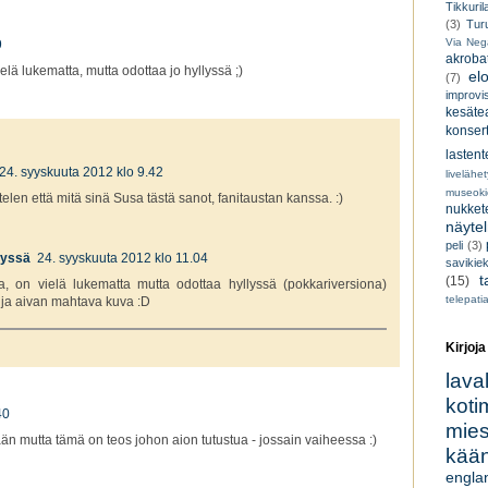
Tikkuril
(3)
Tur
Via Neg
9
akroba
lä lukematta, mutta odottaa jo hyllyssä ;)
el
(7)
improvi
kesätea
konsert
lastent
24. syyskuuta 2012 klo 9.42
livelähe
museoki
telen että mitä sinä Susa tästä sanot, fanitaustan kanssa. :)
nukkete
näyte
peli
(3)
llyssä
24. syyskuuta 2012 klo 11.04
savikiek
t
(15)
, on vielä lukematta mutta odottaa hyllyssä (pokkariversiona)
telepati
it ja aivan mahtava kuva :D
Kirjoja
lava
koti
40
miesk
n mutta tämä on teos johon aion tutustua - jossain vaiheessa :)
kään
engla