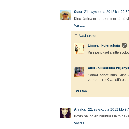
Susa
21. syyskuuta 2012 klo 23.5
King-fanina minulla on mm. tämä vie
Vastaa
Vastaukset
Linnea / kujerruksia
Kiinnostuksella sitten odot
Villis / Villasukka kirjahy
Samat sanat kuin Susalla
vuoroaan :) Kiva, että pid
Vastaa
Annika
22. syyskuuta 2012 klo 9.
Kovin paljon en kauhua lue minäkää
Vastaa