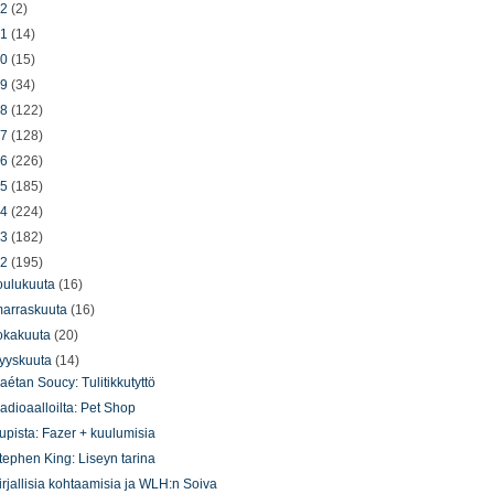
22
(2)
21
(14)
20
(15)
19
(34)
18
(122)
17
(128)
16
(226)
15
(185)
14
(224)
13
(182)
12
(195)
oulukuuta
(16)
arraskuuta
(16)
okakuuta
(20)
yyskuuta
(14)
aétan Soucy: Tulitikkutyttö
adioaalloilta: Pet Shop
upista: Fazer + kuulumisia
tephen King: Liseyn tarina
irjallisia kohtaamisia ja WLH:n Soiva