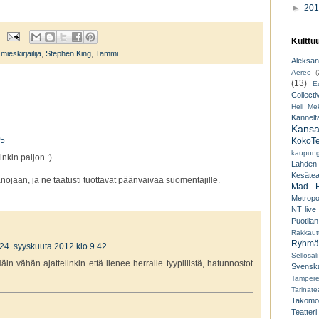
►
20
Kulttu
,
mieskirjailija
,
Stephen King
,
Tammi
Aleksant
Aereo
(
(13)
E
Collecti
Heli Mek
Kannelt
Kansal
45
KokoTe
kaupungi
nkin paljon :)
Lahden
Kesäteat
nojaan, ja ne taatusti tuottavat päänvaivaa suomentajille.
Mad H
Metropo
NT live
Puotilan
Rakkaut
Ryhmät
24. syyskuuta 2012 klo 9.42
Sellosali
 Näin vähän ajattelinkin että lienee herralle tyypillistä, hatunnostot
Svenska
Tampere
Tarinatea
Takomo
Teatteri