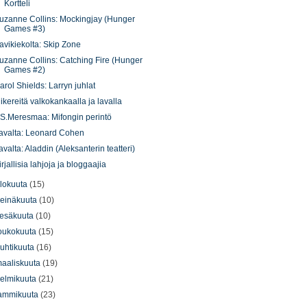
Kortteli
uzanne Collins: Mockingjay (Hunger
Games #3)
avikiekolta: Skip Zone
uzanne Collins: Catching Fire (Hunger
Games #2)
arol Shields: Larryn juhlat
iikereitä valkokankaalla ja lavalla
.S.Meresmaa: Mifongin perintö
avalta: Leonard Cohen
avalta: Aladdin (Aleksanterin teatteri)
irjallisia lahjoja ja bloggaajia
lokuuta
(15)
einäkuuta
(10)
esäkuuta
(10)
oukokuuta
(15)
uhtikuuta
(16)
aaliskuuta
(19)
elmikuuta
(21)
ammikuuta
(23)