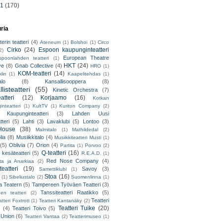
11
(170)
uria
erin teatteri
(4)
Ateneum
(1)
Bolshoi
(1)
Circo
Cirko
(24)
Espoon kaupunginteatteri
2)
European Theatre
spoonlahden teatteri
(1)
HKT
(24)
ve
(8)
Gnab Collective
(4)
HRO
(1)
KOM-teatteri
(14)
lin
(1)
Kaapelitehdas
(1)
alo
(8)
Kansallisooppera
(8)
listeatteri
(55)
Kinetic Orchestra
(7)
atteri
(12)
Korjaamo
(16)
Kotkan
nteatteri
(1)
KultTV
(1)
Kuriton Company
(2)
 Kaupunginteatteri
(3)
Lahden Uusi
teri
(5)
Lahti
(3)
Lavaklubi
(5)
Lontoo
(3)
ouse
(38)
Malmitalo
(1)
Mathildedal
(2)
lia
(8)
Musiikkitalo
(4)
Musiikkiteatteri Musti
(1)
(5)
Oblivia
(7)
Orion
(4)
Partita
(1)
Porvoo
(2)
Q-teatteri
(16)
 kesäteatteri
(5)
R.E.A.D.
(1)
Red Nose Company
(4)
ta ja Anarkiaa
(2)
eatteri
(19)
Savoy
(3)
Samettiklubi
(1)
Stoa
(16)
(1)
Sibeliustalo
(2)
Suomenlinna
(1)
 Teatern
(5)
Tampereen Työväen Teatteri
(3)
Tanssiteatteri Raatikko
(5)
en teatteri
(2)
Teatteri
tteri Foxtrott
(1)
Teatteri Kantanäky
(2)
Teatteri Tuike
(20)
(4)
Teatteri Toivo
(5)
 Union
(6)
Teatteri Vantaa
(2)
Teatterimuseo
(1)