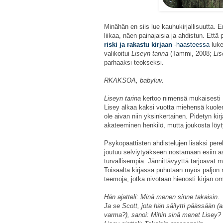
Minähän en siis lue kauhukirjallisuutta. 
liikaa, näen painajaisia ja ahdistun. Että 
riski ja rakastu kirjaan
-haasteessa
luke
valikoitui
Liseyn tarina
(Tammi, 2008;
Lis
parhaaksi teokseksi.
RKAKSOA, babyluv.
Liseyn tarina
kertoo nimensä mukaisesti L
Lisey alkaa kaksi vuotta miehensä kuole
ole aivan niin yksinkertainen. Pidetyn kir
akateeminen henkilö, mutta joukosta löytyy
Psykopaattisten ahdistelujen lisäksi per
joutuu selviytyäkseen nostamaan esiin a
turvallisempia. Jännittävyyttä tarjoava
Toisaalta kirjassa puhutaan myös paljon 
teemoja, jotka nivotaan hienosti kirjan 
Hän ajatteli: Minä menen sinne takaisin.
Ja se Scott, jota hän säilytti päässään (a
varma?), sanoi: Mihin sinä menet Lisey? 