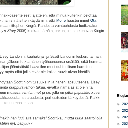
Ennakkoasenteisesti ajattelen, että minua kuitenkin pelottaa
pitihän siinä sitten käydä niin, että
Morre
haastoi minut
Ota
maan Stephen Kingiä. Kahdesta vaihtoehdosta luettavaksi
ey's Story
2006) koska sitä näin jonkun jossain kehuvan Kingin
isey Landonin, kauhukirjailija Scott Landonin lesken, tarinan.
man jälkeen tutkia hänen työhuoneensa sisältöä, eikä homma
jailijan jäämistöstä haaveilee moni suhteellisen harmiton
 myös niitä joilla eivät ole kaikki ruuvit aivan kireällä.
ehdytään Scottin omituisuuksiin ja hänen lapsuuteensa. Lisey
sioita
purppuraverhon takaa
, eivätkä nämä asiat ole niitä
t muun muassa
veri-lummet
ja se, jolla on
pitkä papurikko kuve.
Blogia
rakkaudesta, sisaruudesta, perhesiteiden tärkeydestä. Kaikki
omituiseen maailmaan.
►
20
►
20
►
20
inakin hän luuli sitä samaksi Scottiksi, mutta kuka saattoi olla
Mihin nyt, babyluv?
►
20