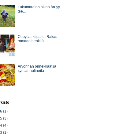
Lukumaraton alkaa än-yy-
tee...
Copycat-kilpailu: Rakas
romaanihenkilö
Arvonnan onnekkaat ja
synttärihulinoita
rkisto
26
(1)
25
(3)
24
(4)
23
(1)