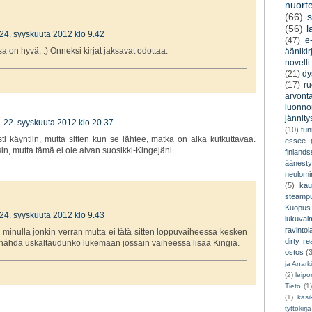
nuorte
(66)
s
(56)
l
24. syyskuuta 2012 klo 9.42
(47)
e-
a on hyvä. :) Onneksi kirjat jaksavat odottaa.
äänikir
novelli
(21)
dy
(17)
r
arvont
luonnon
jännity
22. syyskuuta 2012 klo 20.37
(10)
tu
ti käyntiin, mutta sitten kun se lähtee, matka on aika kutkuttavaa.
essee
sin, mutta tämä ei ole aivan suosikki-Kingejäni.
finland
äänest
neulomi
(5)
kau
steamp
Kuopus
24. syyskuuta 2012 klo 9.43
lukuva
ravintol
si minulla jonkin verran mutta ei tätä sitten loppuvaiheessa kesken
dirty re
yt nähdä uskaltaudunko lukemaan jossain vaiheessa lisää Kingiä.
ostos
(
ja Anark
(2)
leip
Tieto
(1
(1)
käsik
tyttökirja