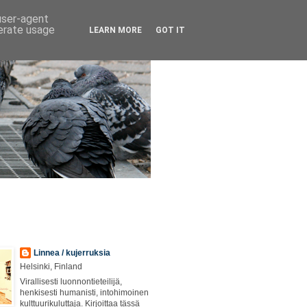
 user-agent
nerate usage
LEARN MORE
GOT IT
Linnea / kujerruksia
Helsinki, Finland
Virallisesti luonnontieteilijä,
henkisesti humanisti, intohimoinen
kulttuurikuluttaja. Kirjoittaa tässä