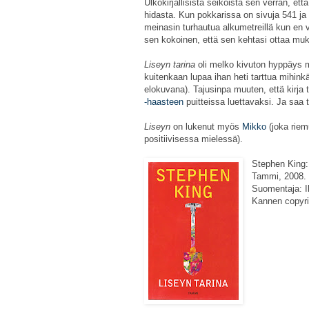
Ulkokirjallisista seikoista sen verran, ett
hidasta. Kun pokkarissa on sivuja 541 ja 
meinasin turhautua alkumetreillä kun en vi
sen kokoinen, että sen kehtasi ottaa muk
Liseyn tarina
oli melko kivuton hyppäys m
kuitenkaan lupaa ihan heti tarttua mihink
elokuvana). Tajusinpa muuten, että kirja
-haasteen
puitteissa luettavaksi. Ja saa 
Liseyn
on lukenut myös
Mikko
(joka riem
positiivisessa mielessä).
Stephen King
Tammi, 2008. 
Suomentaja: I
Kannen copyri