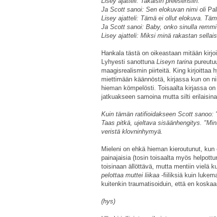
Lisey ajatteli: Takaisin preesensiin.
Ja Scott sanoi: Sen elokuvan nimi oli
Pal
Lisey ajatteli: Tämä ei ollut elokuva. T
Ja Scott sanoi: Baby, onko sinulla remmi 
Lisey ajatteli: Miksi minä rakastan sellais
Hankala tästä on oikeastaan mitään kirjoit
Lyhyesti sanottuna
Liseyn tarina
pureutu
maagisrealismin piirteitä. King kirjoittaa
miettimään käännöstä, kirjassa kun on nii
hieman kömpelösti. Toisaalta kirjassa on
jatkuakseen samoina mutta silti erilaisina
Kuin tämän ratifioidakseen Scott sanoo: "
Taas pitkä, ujeltava sisäänhengitys. "Mi
veristä klovninhymyä.
Mieleni on ehkä hieman kieroutunut, kun o
painajaisia (tosin toisaalta myös helpottu
toisinaan ällöttävä, mutta mentiin vielä 
pelottaa muttei liikaa
-fiiliksiä kuin luke
kuitenkin traumatisoiduin, että en koskaa
(hys)