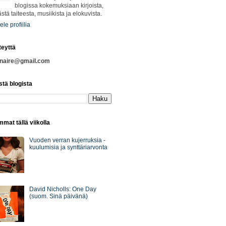
blogissa kokemuksiaan kirjoista,
ästä taiteesta, musiikista ja elokuvista.
ele profiilia
teyttä
nnaire@gmail.com
stä blogista
mat tällä viikolla
Vuoden verran kujerruksia -
kuulumisia ja synttäriarvonta
David Nicholls: One Day
(suom. Sinä päivänä)