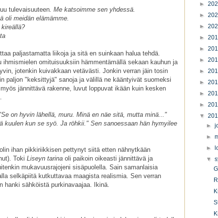
►
20
uu tulevaisuuteen
. Me katsoimme sen yhdessä.
►
20
ämä oli meidän elämämme.
►
20
kireällä?
ta
►
20
►
20
taa paljastamatta liikoja ja sitä en suinkaan halua tehdä.
►
20
u ihmismielen omituisuuksiin hämmentämällä sekaan kauhun ja
 hyvin, jotenkin kuivakkaan vetävästi. Jonkin verran jäin tosin
►
20
n paljon "keksittyjä" sanoja ja välillä ne kääntyivät suomeksi
►
20
 myös jännittävä rakenne, luvut loppuvat ikään kuin kesken
►
20
.
►
20
Se on hyvin lähellä, muru. Minä en näe sitä, mutta minä..."
▼
20
nä kuulen kun se syö. Ja röhkii." Sen sanoessaan hän hymyilee
►
j
►
m
►
l
lin ihan pikkiriikkisen pettynyt siitä etten nähnytkään
nut). Toki
Liseyn tarina
oli paikoin oikeasti jännittävä ja
▼
s
kuitenkin mukavuusrajojeni sisäpuolella. Sain samanlaisia
G
malla selkäpiitä kutkuttavaa maagista realismia. Sen verran
R
n hanki sähköistä purkinavaajaa. Ikinä.
K
S
K