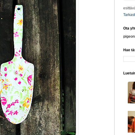
esittäv
Tarkast
Ota yh
pigeo
Hae tä
Luetuim