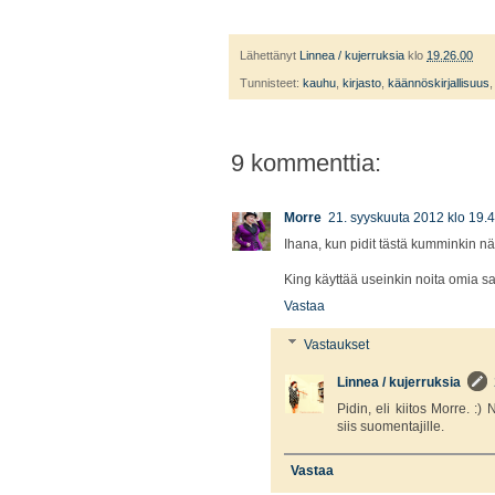
Lähettänyt
Linnea / kujerruksia
klo
19.26.00
Tunnisteet:
kauhu
,
kirjasto
,
käännöskirjallisuus
9 kommenttia:
Morre
21. syyskuuta 2012 klo 19.
Ihana, kun pidit tästä kumminkin näi
King käyttää useinkin noita omia sa
Vastaa
Vastaukset
Linnea / kujerruksia
Pidin, eli kiitos Morre. :)
siis suomentajille.
Vastaa