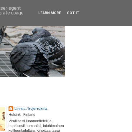
 user-agent
nerate usage
LEARN MORE
GOT IT
Linnea / kujerruksia
Helsinki, Finland
Virallisesti luonnontieteilijä,
henkisesti humanisti, intohimoinen
kulttuurikuluttaja. Kirjoittaa tässä