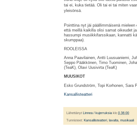
tai ei, kuka tietää. Oli tai ei tai miten v
yleisönsä.
Pointtina nyt jäi päällimmäisenä mieleen ett
että meillä kaikilla olisi samat oikeudet j
hassumpi musiikkifarssikaan, kannatti käyd
skumppaa).
ROOLEISSA
Anna Paavilainen,
Antti Luusuaniemi,
Ju
Seppo Pääkkönen,
Timo Tuominen,
Joha
(TeaK), Olavi Uusivirta (TeaK)
MUUSIKOT
Esko Grundström, Topi Korhonen, Sara Pul
Kansallisteatteri
Lähettänyt
Linnea / kujerruksia
klo
0.38.00
Tunnisteet:
Kansallisteatteri
,
lavalta
,
musikaali