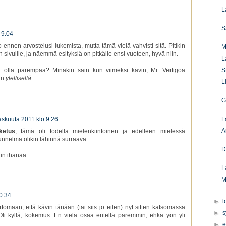
L
S
 9.04
ennen arvostelusi lukemista, mutta tämä vielä vahvisti sitä. Pitikin
M
n sivuille, ja näemmä esityksiä on pitkälle ensi vuoteen, hyvä niin.
L
i olla parempaa? Minäkin sain kun viimeksi kävin, Mr. Vertigoa
S
van
ylelliseltä
.
L
G
askuuta 2011 klo 9.26
L
A
ketus
, tämä oli todella mielenkiintoinen ja edelleen mielessä
unnelma olikin lähinnä surraava.
D
iin ihanaa.
L
M
0.34
►
l
ertomaan, että kävin tänään (tai siis jo eilen) nyt sitten katsomassa
►
s
i kyllä, kokemus. En vielä osaa eritellä paremmin, ehkä yön yli
►
e