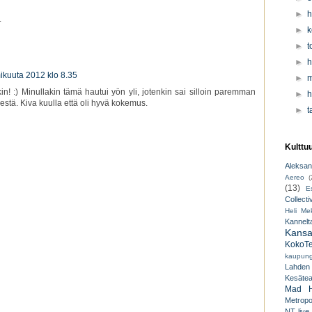
►
h
.
►
k
►
t
►
h
ikuuta 2012 klo 8.35
►
m
n! :) Minullakin tämä hautui yön yli, jotenkin sai silloin paremman
►
h
estä. Kiva kuulla että oli hyvä kokemus.
►
t
Kulttu
Aleksant
Aereo
(
(13)
E
Collecti
Heli Mek
Kannelt
Kansal
KokoTe
kaupungi
Lahden
Kesäteat
Mad H
Metropo
NT live