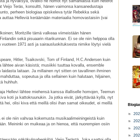
aita ja hyväksyä, ovatko ne homot nyt samanlaisia kuin heterot
vat Veijo Teräs, konsultti, hänen vaimonsa kansanedustaja
tunto, perheen biologiaa opiskeleva tytär Rebekka sekä
a auttaa Helleviä keräämään materiaalia homovastaisiin (vai
lkoinen; Moritzille tämä valkeaa viimeistään hänen
landin sekä pisuaarin ritarikunnan. Ei se ole niin helppoa olla
uoteen 1971 asti ja sairausluokituksesta nimike löytyi vielä
speare, Hitler, Tsaikovski, Tom of Finland, H.C.Andersen kuin
a lähtee aivan käsistä; musiikki tuuttaa kovalla, ensemble
n laidasta laitaan. Ja millainen nyt sitten on tavallinen ihminen
 mahduttaa, sopeutua ja olla sellainen kuin halutaan, hiljainen,
tä huhhuh.
aja Hellevi lähtee miehensä kanssa illalliselle homojen, Teemun
kiva koti ja kattokruunukin. Ja jotka eivät, järkyttävää kyllä, nyt
 hei, olisi kiva että meillä olisi ihan samat oikeudet, ei meillä
Blogia
►
20
 ei ole niin vahvaa kokemusta musikaalimeiningeistä kuin
►
20
tään. Meininki on muikeaa ja on hienoa, että nuorempien osiin
►
20
►
20
sittäessään
näkökulmahenkilöä
, Veijo Terästä. Joka saattoi olla