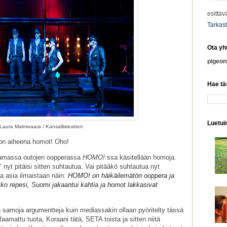
esittäv
Tarkast
Ota yh
pigeo
Hae tä
Luetuim
Laura Malmivaara / Kansallisteatteri
ä on aiheena homot! Oho!
jaamassa outojen oopperassa
HOMO!
:ssa käsitellään homoja.
" nyt pitäisi sitten suhtautua. Vai pitääkö suhtautua nyt
a asia ilmaistaan näin:
HOMO! on häikäilemätön ooppera ja
rkko repesi, Suomi jakaantui kahtia ja homot lakkasivat
han samoja argumentteja kuin mediassakin ollaan pyöritelty tässä
Raamattu tuota, Koraani tätä, SETA toista ja sitten niitä