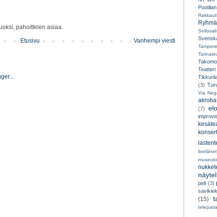
Puotilan
Rakkaut
Ryhmät
oksi, pahoittelen asiaa.
Sellosali
Svenska
Etusivu
Vanhempi viesti
Tampere
Tarinatea
Takomo
Teatteri
Tikkuril
(3)
Tur
Via Neg
akroba
el
(7)
improvi
kesätea
konsert
lastent
livelähe
museoki
nukkete
näyte
peli
(3)
savikiek
t
(15)
telepati