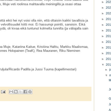
►
20
aan, Muje veti roolinsa mahtavalla meiningillä ja osasi ottaa
►
20
►
20
►
20
ä eikö hei nyt voisi olla niin, että oltaisiin kaikki tavallisia ja
a velvollisuudet kiitti moi. Ei hassumpi pointti, sanoisin. Eikä
►
20
ä, oli kivaa eikä tuntunut kolmelta tunnilta (ja väliajalla sain
►
20
►
20
►
20
ha Muje,
Katariina Kaitue,
Kristiina Halttu,
Markku Maalismaa,
►
20
nnes Holopainen (TeaK), Rea Mauranen, Riku Nieminen
►
20
►
20
▼
20
jula/Ricardo Padilla ja Jussi Tuurna (kapellimestari)
►
j
▼
m
M
J
G
J
A