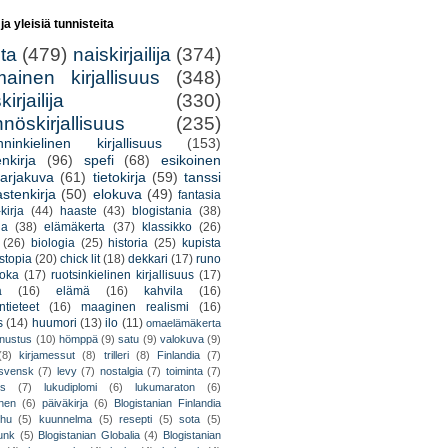
 ja yleisiä tunnisteita
lta
(479)
naiskirjailija
(374)
mainen kirjallisuus
(348)
irjailija
(330)
nöskirjallisuus
(235)
nninkielinen kirjallisuus
(153)
nkirja
(96)
spefi
(68)
esikoinen
arjakuva
(61)
tietokirja
(59)
tanssi
astenkirja
(50)
elokuva
(49)
fantasia
kirja
(44)
haaste
(43)
blogistania
(38)
ja
(38)
elämäkerta
(37)
klassikko
(26)
(26)
biologia
(25)
historia
(25)
kupista
stopia
(20)
chick lit
(18)
dekkari
(17)
runo
uoka
(17)
ruotsinkielinen kirjallisuus
(17)
a
(16)
elämä
(16)
kahvila
(16)
tieteet
(16)
maaginen realismi
(16)
s
(14)
huumori
(13)
ilo
(11)
omaelämäkerta
nnustus
(10)
hömppä
(9)
satu
(9)
valokuva
(9)
(8)
kirjamessut
(8)
trilleri
(8)
Finlandia
(7)
ssvensk
(7)
levy
(7)
nostalgia
(7)
toiminta
(7)
ys
(7)
lukudiplomi
(6)
lukumaraton
(6)
nen
(6)
päiväkirja
(6)
Blogistanian Finlandia
hu
(5)
kuunnelma
(5)
resepti
(5)
sota
(5)
unk
(5)
Blogistanian Globalia
(4)
Blogistanian