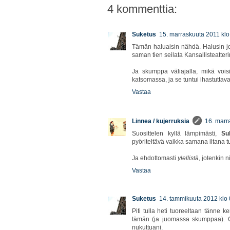
4 kommenttia:
Suketus
15. marraskuuta 2011 klo
Tämän haluaisin nähdä. Halusin jo 
saman tien seilata Kansallisteatteri
Ja skumppa väliajalla, mikä vois
katsomassa, ja se tuntui ihastutta
Vastaa
Linnea / kujerruksia
16. marr
Suosittelen kyllä lämpimästi,
Su
pyöriteltävä vaikka samana iltana t
Ja ehdottomasti
ylellistä
, jotenkin n
Vastaa
Suketus
14. tammikuuta 2012 klo 
Piti tulla heti tuoreeltaan tänne k
tämän (ja juomassa skumppaa). Ol
nukuttuani.