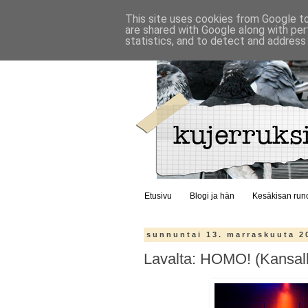
This site uses cookies from Google to 
are shared with Google along with per
statistics, and to detect and address
Etusivu
Blogi ja hän
Kesäkisan run
sunnuntai 13. marraskuuta 2
Lavalta: HOMO! (Kansalli