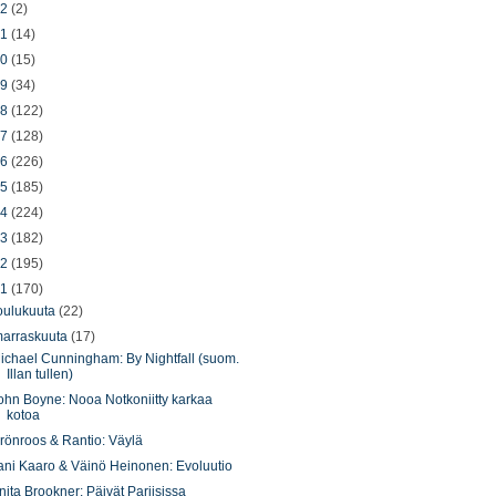
22
(2)
21
(14)
20
(15)
19
(34)
18
(122)
17
(128)
16
(226)
15
(185)
14
(224)
13
(182)
12
(195)
11
(170)
oulukuuta
(22)
arraskuuta
(17)
ichael Cunningham: By Nightfall (suom.
Illan tullen)
ohn Boyne: Nooa Notkoniitty karkaa
kotoa
rönroos & Rantio: Väylä
ani Kaaro & Väinö Heinonen: Evoluutio
nita Brookner: Päivät Pariisissa