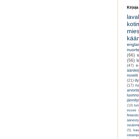
Kirjoja
lava
koti
miesk
kään
engla
nuorte
(66)
s
(56)
l
(47)
e-
äänikir
novelli
(21)
dy
(17)
r
arvont
luonnon
jännity
(10)
tu
essee
finland
äänest
neulomi
(5)
kau
steamp