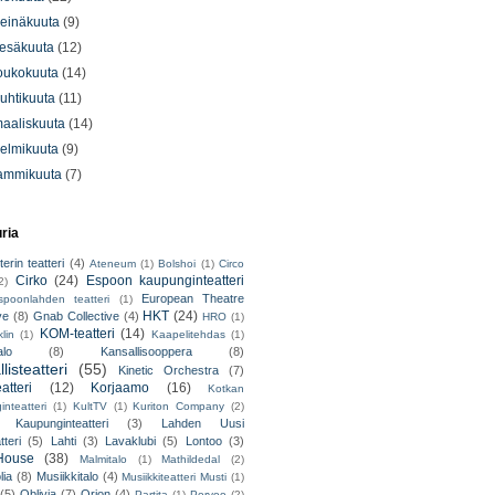
einäkuuta
(9)
esäkuuta
(12)
oukokuuta
(14)
uhtikuuta
(11)
aaliskuuta
(14)
elmikuuta
(9)
ammikuuta
(7)
uria
erin teatteri
(4)
Ateneum
(1)
Bolshoi
(1)
Circo
Cirko
(24)
Espoon kaupunginteatteri
2)
European Theatre
spoonlahden teatteri
(1)
HKT
(24)
ve
(8)
Gnab Collective
(4)
HRO
(1)
KOM-teatteri
(14)
lin
(1)
Kaapelitehdas
(1)
alo
(8)
Kansallisooppera
(8)
listeatteri
(55)
Kinetic Orchestra
(7)
atteri
(12)
Korjaamo
(16)
Kotkan
nteatteri
(1)
KultTV
(1)
Kuriton Company
(2)
 Kaupunginteatteri
(3)
Lahden Uusi
teri
(5)
Lahti
(3)
Lavaklubi
(5)
Lontoo
(3)
ouse
(38)
Malmitalo
(1)
Mathildedal
(2)
lia
(8)
Musiikkitalo
(4)
Musiikkiteatteri Musti
(1)
(5)
Oblivia
(7)
Orion
(4)
Partita
(1)
Porvoo
(2)