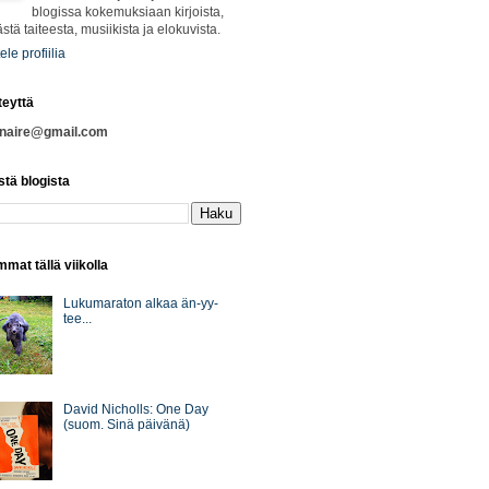
blogissa kokemuksiaan kirjoista,
ästä taiteesta, musiikista ja elokuvista.
ele profiilia
teyttä
nnaire@gmail.com
stä blogista
mat tällä viikolla
Lukumaraton alkaa än-yy-
tee...
David Nicholls: One Day
(suom. Sinä päivänä)