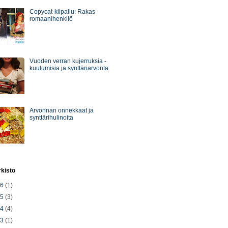
Copycat-kilpailu: Rakas
romaanihenkilö
Vuoden verran kujerruksia -
kuulumisia ja synttäriarvonta
Arvonnan onnekkaat ja
synttärihulinoita
rkisto
26
(1)
25
(3)
24
(4)
23
(1)