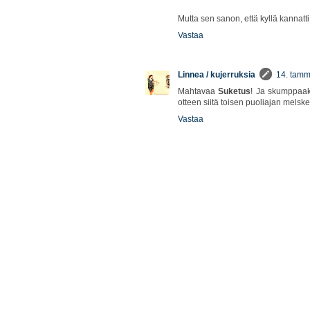
Mutta sen sanon, että kyllä kannatti
Vastaa
Linnea / kujerruksia
14. tamm
Mahtavaa
Suketus
! Ja skumppaaki
otteen siitä toisen puoliajan melske
Vastaa