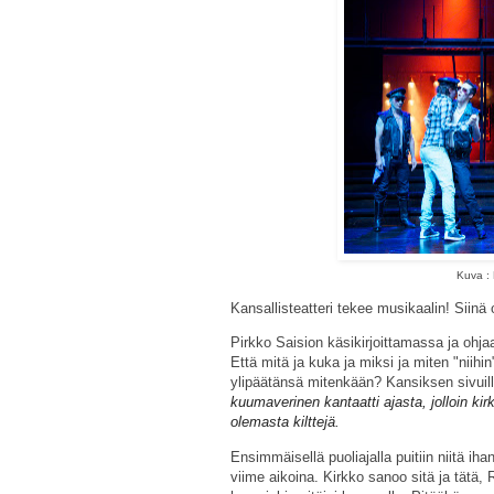
Kuva : 
Kansallisteatteri tekee musikaalin! Siin
Pirkko Saision käsikirjoittamassa ja oh
Että mitä ja kuka ja miksi ja miten "niihin
ylipäätänsä mitenkään? Kansiksen sivuill
kuumaverinen kantaatti ajasta, jolloin ki
olemasta kilttejä.
Ensimmäisellä puoliajalla puitiin niitä i
viime aikoina. Kirkko sanoo sitä ja tätä, 