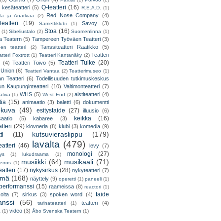
Q-teatteri
(16)
 kesäteatteri
(5)
R.E.A.D.
(1)
Red Nose Company
(4)
ta ja Anarkiaa
(2)
eatteri
(19)
Savoy
(3)
Samettiklubi
(1)
Stoa
(16)
(1)
Sibeliustalo
(2)
Suomenlinna
(1)
 Teatern
(5)
Tampereen Työväen Teatteri
(3)
Tanssiteatteri Raatikko
(5)
en teatteri
(2)
Teatteri
tteri Foxtrott
(1)
Teatteri Kantanäky
(2)
Teatteri Tuike
(20)
(4)
Teatteri Toivo
(5)
 Union
(6)
Teatteri Vantaa
(2)
Teatterimuseo
(1)
an Teatteri
(6)
Todellisuuden tutkimuskeskus
un Kaupunginteatteri
(10)
Valtimonteatteri
(7)
WHS
(5)
aistiteatteri
(4)
ativa
(1)
West End
(2)
tia
(15)
animaatio
(3)
baletti
(6)
dokumentti
okuva
(49)
esitystaide
(27)
illuusio
(6)
keikka
(16)
saatio
(5)
kabaree
(3)
tteri
(29)
klovneria
(8)
klubi
(3)
komedia
(9)
kutsuvieraslippu
(179)
ti
(11)
lavalta
(479)
eatteri
(46)
levy
(7)
monologi
(27)
tys
(1)
lukudraama
(1)
musiikki
(64)
musikaali
(71)
erros
(1)
atteri
(17)
nykysirkus
(28)
nykyteatteri
(7)
lmä
(168)
näyttely
(9)
operetti
(1)
paneeli
(1)
performanssi
(15)
raameissa
(8)
reactori
(1)
taide
olta
(7)
sirkus
(3)
spoken word
(4)
anssi
(56)
teatteri
(4)
tarinateatteri
(1)
video
(3)
a
(1)
Åbo Svenska Teatern
(1)