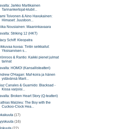
avalta: Jarkko Martikainen
Tarinankertojat-klubil...
ami Toivonen & Aino Havukainen:
Himaset: Juustoon...
iika Nousiainen: Maaninkavaara
avalta: Striking 12 (HKT)
tacy Schiff: Kleopatra
iikkuvaa kuvaa: Tintin seikkailut:
Yksisarvisen s...
rönroos & Rantio: Kaikki pienet julmat
tarinat
avalta: HOMO! (Kansallisteatteri)
ndrew O'Hagan: Maf-koira ja hänen
ystävänsä Maril...
iaz Canales & Guarnido: Blacksad -
Kissa varjoisi...
avalta: Broken Heart Story (Q-teatteri)
athias Malzieu: The Boy with the
Cuckoo-Clock Hea...
okakuuta
(17)
yyskuuta
(16)
lokuuta
(22)