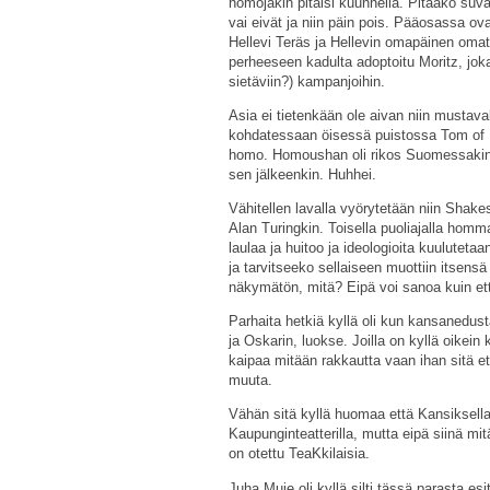
homojakin pitäisi kuunnella. Pitääkö suv
vai eivät ja niin päin pois. Pääosassa o
Hellevi Teräs ja Hellevin omapäinen oma
perheeseen kadulta adoptoitu Moritz, jok
sietäviin?) kampanjoihin.
Asia ei tietenkään ole aivan niin mustava
kohdatessaan öisessä puistossa Tom of Fin
homo. Homoushan oli rikos Suomessakin v
sen jälkeenkin. Huhhei.
Vähitellen lavalla vyörytetään niin Shake
Alan Turingkin. Toisella puoliajalla homm
laulaa ja huitoo ja ideologioita kuulutetaa
ja tarvitseeko sellaiseen muottiin itsensä
näkymätön, mitä? Eipä voi sanoa kuin et
Parhaita hetkiä kyllä oli kun kansanedust
ja Oskarin, luokse. Joilla on kyllä oikein 
kaipaa mitään rakkautta vaan ihan sitä että
muuta.
Vähän sitä kyllä huomaa että Kansiksella
Kaupunginteatterilla, mutta eipä siinä mi
on otettu TeaKkilaisia.
Juha Muje oli kyllä silti tässä parasta e