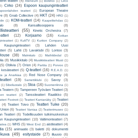
erin teatteri
(4)
Ateneum
(1)
Bolshoi
(1)
Circo
Cirko
(24)
Espoon kaupunginteatteri
2)
European Theatre
spoonlahden teatteri
(1)
HKT
(24)
ve
(8)
Gnab Collective
(4)
HRO
(1)
KOM-teatteri
(14)
lin
(1)
Kaapelitehdas
(1)
alo
(8)
Kansallisooppera
(8)
listeatteri
(55)
Kinetic Orchestra
(7)
atteri
(12)
Korjaamo
(16)
Kotkan
nteatteri
(1)
KultTV
(1)
Kuriton Company
(2)
 Kaupunginteatteri
(3)
Lahden Uusi
teri
(5)
Lahti
(3)
Lavaklubi
(5)
Lontoo
(3)
ouse
(38)
Malmitalo
(1)
Mathildedal
(2)
lia
(8)
Musiikkitalo
(4)
Musiikkiteatteri Musti
(1)
(5)
Oblivia
(7)
Orion
(4)
Partita
(1)
Porvoo
(2)
Q-teatteri
(16)
 kesäteatteri
(5)
R.E.A.D.
(1)
Red Nose Company
(4)
ta ja Anarkiaa
(2)
eatteri
(19)
Savoy
(3)
Samettiklubi
(1)
Stoa
(16)
(1)
Sibeliustalo
(2)
Suomenlinna
(1)
 Teatern
(5)
Tampereen Työväen Teatteri
(3)
Tanssiteatteri Raatikko
(5)
en teatteri
(2)
Teatteri
tteri Foxtrott
(1)
Teatteri Kantanäky
(2)
Teatteri Tuike
(20)
(4)
Teatteri Toivo
(5)
 Union
(6)
Teatteri Vantaa
(2)
Teatterimuseo
(1)
an Teatteri
(6)
Todellisuuden tutkimuskeskus
un Kaupunginteatteri
(10)
Valtimonteatteri
(7)
WHS
(5)
aistiteatteri
(4)
ativa
(1)
West End
(2)
tia
(15)
animaatio
(3)
baletti
(6)
dokumentti
okuva
(49)
esitystaide
(27)
illuusio
(6)