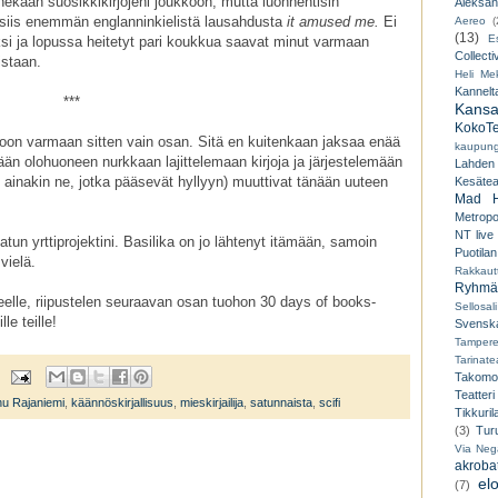
nnekään suosikkikirjojeni joukkoon, mutta luonnehtisin
Aleksant
 siis enemmän englanninkielistä lausahdusta
it amused me.
Ei
Aereo
(
(13)
E
si ja lopussa heitetyt pari koukkua saavat minut varmaan
Collecti
istaan.
Heli Mek
Kannelt
***
Kansal
KokoTe
vioon varmaan sitten vain osan. Sitä en kuitenkaan jaksaa enää
kaupungi
än olohuoneen nurkkaan lajittelemaan kirjoja ja järjestelemään
Lahden
tai ainakin ne, jotka pääsevät hyllyyn) muuttivat tänään uuteen
Kesäteat
Mad H
Metropo
NT live
un yrttiprojektini. Basilika on jo lähtenyt itämään, samoin
Puotilan
vielä.
Rakkaut
Ryhmät
elle, riipustelen seuraavan osan tuohon 30 days of books-
Sellosali
le teille!
Svenska
Tampere
Tarinatea
Takomo
Teatteri
u Rajaniemi
,
käännöskirjallisuus
,
mieskirjailija
,
satunnaista
,
scifi
Tikkuril
(3)
Tur
Via Neg
akroba
el
(7)