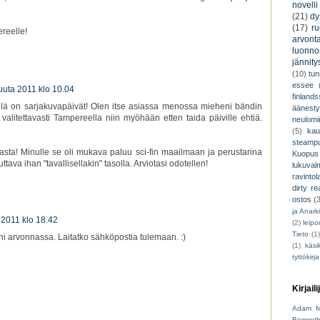
novelli
(21)
dy
(17)
r
reelle!
arvont
luonnon
jännity
(10)
tu
essee
kuuta 2011 klo 10.04
finland
iellä on sarjakuvapäivät! Olen itse asiassa menossa mieheni bändin
äänest
litettavasti Tampereella niin myöhään etten taida päiville ehtiä.
neulomi
(5)
kau
steamp
kaasta! Minulle se oli mukava paluu sci-fin maailmaan ja perustarina
Kuopus
ava ihan "tavallisellakin" tasolla. Arviotasi odotellen!
lukuva
ravintol
dirty re
ostos
(
ja Anark
 2011 klo 18.42
(2)
leip
Tieto
(1
ini arvonnassa. Laitatko sähköpostia tulemaan. :)
(1)
käsik
tyttökirja
Kirjaili
Adam M
Bergrot