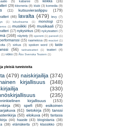
keikka
(16)
saatio
(5)
kabaree
(3)
tteri
(29)
klovneria
(8)
klubi
(3)
komedia
(9)
kutsuvieraslippu
(179)
ti
(11)
lavalta
(479)
eatteri
(46)
levy
(7)
monologi
(27)
tys
(1)
lukudraama
(1)
musiikki
(64)
musikaali
(71)
erros
(1)
atteri
(17)
nykysirkus
(28)
nykyteatteri
(7)
lmä
(168)
näyttely
(9)
operetti
(1)
paneeli
(1)
performanssi
(15)
raameissa
(8)
reactori
(1)
taide
olta
(7)
sirkus
(3)
spoken word
(4)
anssi
(56)
teatteri
(4)
tarinateatteri
(1)
video
(3)
a
(1)
Åbo Svenska Teatern
(1)
 ja yleisiä tunnisteita
lta
(479)
naiskirjailija
(374)
mainen kirjallisuus
(348)
irjailija
(330)
nöskirjallisuus
(235)
nninkielinen kirjallisuus
(153)
nkirja
(96)
spefi
(68)
esikoinen
arjakuva
(61)
tietokirja
(59)
tanssi
astenkirja
(50)
elokuva
(49)
fantasia
kirja
(44)
haaste
(43)
blogistania
(38)
ja
(38)
elämäkerta
(37)
klassikko
(26)