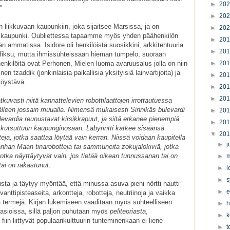
►
20
"
►
20
n liikkuvaan kaupunkiin, joka sijaitsee Marsissa, ja on
►
20
otikaupunki. Oubliettessa tapaamme myös yhden päähenkilön
►
20
vän ammatissa. Isidore oli henkilöistä suosikkini; arkkitehtuuria
►
20
ti fiksu, mutta ihmissuhteissaan hieman tumpelo, suoraan
enkilöitä ovat Perhonen, Mielen luoma avaruusalus jolla on niin
►
20
tzaddik (jonkinlaisia paikallisia yksityisiä lainvartijoita) ja
►
20
ttöystävä.
►
20
►
20
tkuvasti niitä kannattelevien robottilaattojen irrottautuessa
 jälleen jossain muualla. Nimensä mukaisesti Sinnikäs bulevardi
►
20
ulevardia reunustavat kirsikkapuut, ja siitä erkanee pienempiä
►
20
ksi kutsuttuun kaupunginosaan. Labyrintti kätkee sisäänsä
▼
20
eja, jotka saattaa löytää vain kerran. Niissä voidaan kaupitella
►
j
anhan Maan tinarobotteja tai sammuneita zokujalokiviä, jotka
jotka näyttäytyvät vain, jos tietää oikean tunnussanan tai on
►
m
tai on rakastunut.
►
l
►
s
nista ja täytyy myöntää, että minussa asuva pieni nörtti nautti
►
e
ttipisteaseita, arkontteja, robotteja, neutriinoja ja vaikka
iä termejä. Kirjan lukemiseen vaaditaan myös suhteelliseen
►
h
easioissa, sillä paljon puhutaan myös
peliteoriasta
,
►
k
iin liittyvät populaarikulttuurin tunteminenkaan ei liene
►
t