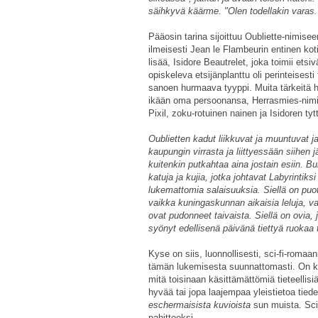
säihkyvä käärme. "Olen todellakin varas.
Pääosin tarina sijoittuu Oubliette-nimisee
ilmeisesti Jean le Flambeurin entinen k
lisää, Isidore Beautrelet, joka toimii etsi
opiskeleva etsijänplanttu oli perinteises
sanoen hurmaava tyyppi. Muita tärkeitä h
ikään oma persoonansa, Herrasmies-niminen 
Pixil, zoku-rotuinen nainen ja Isidoren ty
Oublietten kadut liikkuvat ja muuntuvat ja
kaupungin virrasta ja liittyessään siihen
kuitenkin putkahtaa aina jostain esiin. B
katuja ja kujia, jotka johtavat Labyrinti
lukemattomia salaisuuksia. Siellä on puot
vaikka kuningaskunnan aikaisia leluja, v
ovat pudonneet taivaista. Siellä on ovia, 
syönyt edellisenä päivänä tiettyä ruokaa 
Kyse on siis, luonnollisesti, sci-fi-romaa
tämän lukemisesta suunnattomasti. On kvan
mitä toisinaan käsittämättömiä tieteellis
hyvää tai jopa laajempaa yleistietoa tied
eschermaisista kuvioista
sun muista. Sci-f
pahitteeksi.