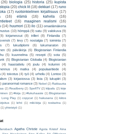
(26)
biologia
(25)
historia
(25)
kupista
stopia
(20)
chick lit
(18)
dekkari
(17)
runo
uoka
(17)
ruotsinkielinen kirjallisuus
(17)
a
(16)
elämä
(16)
kahvila
(16)
tieteet
(16)
maaginen realismi
(16)
s
(14)
huumori
(13)
ilo
(11)
omaelämäkerta
nnustus
(10)
hömppä
(9)
satu
(9)
valokuva
(9)
(8)
kirjamessut
(8)
trilleri
(8)
Finlandia
(7)
ssvensk
(7)
levy
(7)
nostalgia
(7)
toiminta
(7)
ys
(7)
lukudiplomi
(6)
lukumaraton
(6)
nen
(6)
päiväkirja
(6)
Blogistanian Finlandia
hu
(5)
kuunnelma
(5)
resepti
(5)
sota
(5)
unk
(5)
Blogistanian Globalia
(4)
Blogistanian
(4)
haastattelu
(4)
joulu
(4)
kolumni
(4)
lmennus
(4)
matka
(4)
populaaritiede
(4)
a
(4)
toivotus
(4)
työ
(4)
urheilu
(4)
Lontoo
(3)
alism
(3)
kirjastossa
(3)
lista
(3)
lukupiiri
(3)
3)
paranormal romance
(3)
Nobel
(2)
Rakkautta
iaa
(2)
Readberry
(2)
SpefiTV
(2)
kilpailu
(2)
kirje
ominen
(2)
#kirja
(1)
#lukuhaaste
(1)
Blogistanian
)
Long Play
(1)
copycat
(1)
hakusana
(1)
kiitos
irjoitus
(1)
lehti
(1)
miki-kirja
(1)
tositarina
(1)
(1)
yhteistyö
(1)
jat
Agatha Christie
ansbach
Agota Kristof
Aina
h
Aino Havukainen
Aino Kallas
Aki Ollikainen