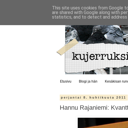
This site uses cookies from Google to 
are shared with Google along with per
statistics, and to detect and address
Etusivu
Blogi ja hän
Kesäkisan run
perjantai 8. huhtikuuta 2011
Hannu Rajaniemi: Kvantt