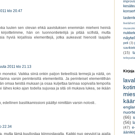
improvi
kesätea
2011 klo 20.47
konsert
lastent
livelähe
aikka luulen sen olevan ehkä aavistuksen enemmän mieheni heiniä
museoki
 kirjoittelimme, hän on luonnontieteilijä ja pitää scifistä, mutta
nukkete
näyte
sia hyviä kirjallisia elementtejä, jotka aukeavat hienosti laajalle
peli
(3)
savikiek
t
(15)
telepati
kuuta 2011 klo 21.13
Kirjoja
n moneksi. Vaikka siinä onkin paljon tieteellisiä termejä ja näitä, on
tarina varsin perinteisillä elementeillä. Ja perinteiset elementithän
lava
hän omaa twistiä mukaan ja osaa kuljettaa tarinaa sopivalla tempolla
koti
ni lähes koko ajan todella sujuvaa ja sitä oli mukava lukea, se ikään
miesk
kään
, edellinen basilikamissioni päättyi nimittäin varsin nolosti..
engla
nuorte
(66)
s
(56)
l
lo 22.34
(47)
e-
äänikir
aa, mutta tämä kuullostaa kiinnostavalta. Kaikki nuo gevulot ja ajalla