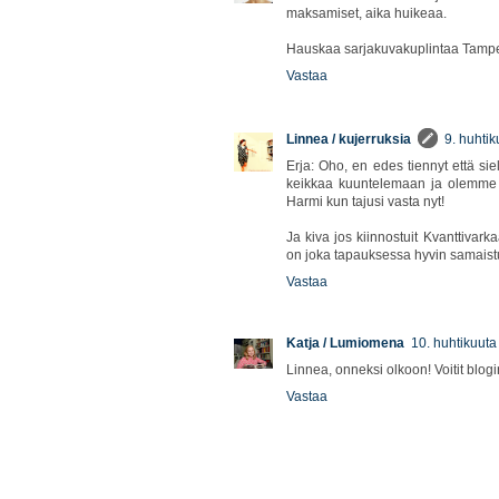
maksamiset, aika huikeaa.
Hauskaa sarjakuvakuplintaa Tampe
Vastaa
Linnea / kujerruksia
9. huhti
Erja: Oho, en edes tiennyt että s
keikkaa kuuntelemaan ja olemme va
Harmi kun tajusi vasta nyt!
Ja kiva jos kiinnostuit Kvanttivar
on joka tapauksessa hyvin samaistutt
Vastaa
Katja / Lumiomena
10. huhtikuuta
Linnea, onneksi olkoon! Voitit blog
Vastaa