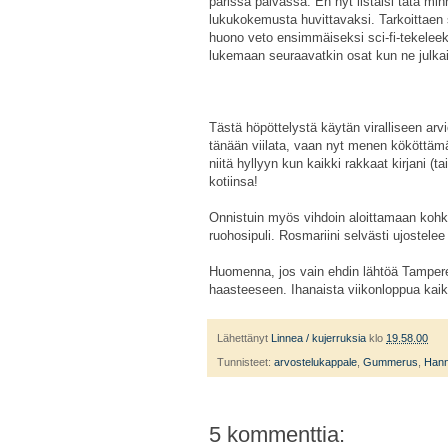
parissa päivässä. En nyt listaisi tätä mi
lukukokemusta huvittavaksi. Tarkoittaen
huono veto ensimmäiseksi sci-fi-tekeleek
lukemaan seuraavatkin osat kun ne julka
Tästä höpöttelystä käytän viralliseen ar
tänään viilata, vaan nyt menen kököttämä
niitä hyllyyn kun kaikki rakkaat kirjani (
kotiinsa!
Onnistuin myös vihdoin aloittamaan kohkat
ruohosipuli. Rosmariini selvästi ujostelee 
Huomenna, jos vain ehdin lähtöä Tampere
haasteeseen. Ihanaista viikonloppua kaikil
Lähettänyt
Linnea / kujerruksia
klo
19.58.00
Tunnisteet:
arvostelukappale
,
Gummerus
,
Hann
5 kommenttia: