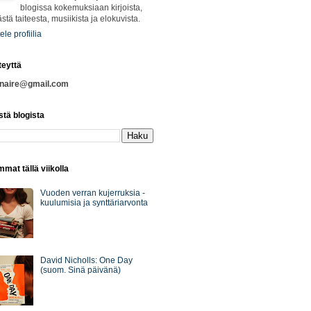
blogissa kokemuksiaan kirjoista,
ästä taiteesta, musiikista ja elokuvista.
ele profiilia
teyttä
nnaire@gmail.com
stä blogista
mat tällä viikolla
Vuoden verran kujerruksia -
kuulumisia ja synttäriarvonta
David Nicholls: One Day
(suom. Sinä päivänä)