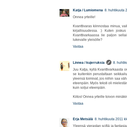
Katja / Lumiomena
8. huhtikuuta 
Onnea yrteille!
Kvanttivaras kiinnostaa minua, v
kirjallisuudessa. :) Kuten joskus
Kvanttivarkaassa lie paljon sellai
lukevalle yleisölle?
Vastaa
Linnea / kujerruksia
8. huhti
Juu Katja, kyllä Kvanttivarkaasta o
se kuitenkin perustaltaan seikkailu
yleensä toimivat, jos niihin saa vä
eteenpäin. Myös teksti oli mielestä
kuin soljui eteenpäin.
Kiitos! Onnea yrteille toivon minäkin
Vastaa
Erja Metsälä
8. huhtikuuta 2011 k
Yleensä vierastan scifiä ja fantasi