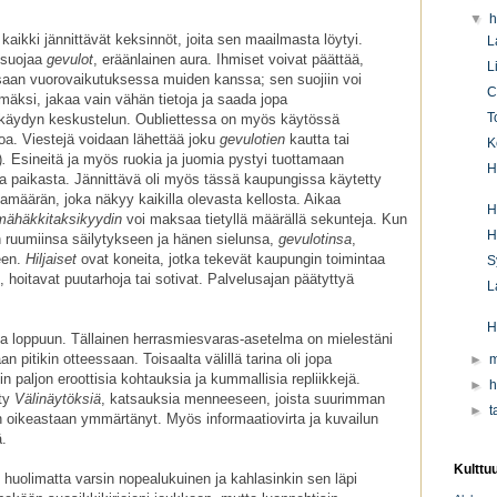
▼
h
kaikki jännittävät keksinnöt, joita sen maailmasta löytyi.
L
ä suojaa
gevulot
, eräänlainen aura. Ihmiset voivat päättää,
L
saan vuorovaikutuksessa muiden kanssa; sen suojiin voi
C
mäksi, jakaa vain vähän tietoja ja saada jopa
T
äydyn keskustelun. Oubliettessa on myös käytössä
toa. Viestejä voidaan lähettää joku
gevulotien
kautta tai
K
)
.
Esineitä ja myös ruokia ja juomia pystyi tuottamaan
H
oka paikasta. Jännittävä oli myös tässä kaupungissa käytetty
kamäärän, joka näkyy kaikilla olevasta kellosta. Aikaa
H
mähäkkitaksikyydin
voi maksaa tietyllä määrällä sekunteja. Kun
H
en ruumiinsa säilytykseen ja hänen sielunsa,
gevulotinsa
,
een.
Hiljaiset
ovat koneita, jotka tekevät kaupungin toimintaa
S
, hoitavat puutarhoja tai sotivat. Palvelusajan päätyttyä
L
H
sta loppuun. Tällainen herrasmiesvaras-asetelma on mielestäni
an pitikin otteessaan. Toisaalta välillä tarina oli jopa
►
m
in paljon eroottisia kohtauksia ja kummallisia repliikkejä.
►
h
tty
Välinäytöksiä
, katsauksia menneeseen, joista suurimman
►
t
en oikeastaan ymmärtänyt. Myös informaatiovirta ja kuvailun
ä.
Kulttu
 huolimatta varsin nopealukuinen ja kahlasinkin sen läpi