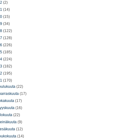
22
(2)
21
(14)
20
(15)
19
(34)
18
(122)
17
(128)
16
(226)
15
(185)
14
(224)
13
(182)
12
(195)
11
(170)
oulukuuta
(22)
arraskuuta
(17)
okakuuta
(17)
yyskuuta
(16)
lokuuta
(22)
einäkuuta
(9)
esäkuuta
(12)
oukokuuta
(14)