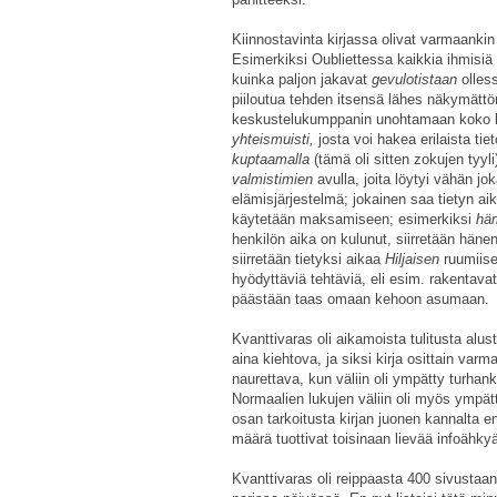
Kiinnostavinta kirjassa olivat varmaankin 
Esimerkiksi Oubliettessa kaikkia ihmisi
kuinka paljon jakavat
gevulotistaan
olles
piiloutua tehden itsensä lähes näkymättö
keskustelukumppanin unohtamaan koko k
yhteismuisti,
josta voi hakea erilaista tie
kuptaamalla
(tämä oli sitten zokujen tyyli
valmistimien
avulla, joita löytyi vähän j
elämisjärjestelmä; jokainen saa tietyn ai
käytetään maksamiseen; esimerkiksi
hä
henkilön aika on kulunut, siirretään hän
siirretään tietyksi aikaa
Hiljaisen
ruumiis
hyödyttäviä tehtäviä, eli esim. rakentavat
päästään taas omaan kehoon asumaan.
Kvanttivaras oli aikamoista tulitusta alu
aina kiehtova, ja siksi kirja osittain varma
naurettava, kun väliin oli ympätty turhank
Normaalien lukujen väliin oli myös ympä
osan tarkoitusta kirjan juonen kannalta 
määrä tuottivat toisinaan lievää infoähky
Kvanttivaras oli reippaasta 400 sivustaan