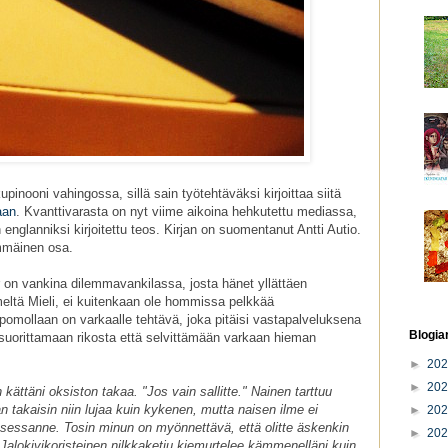
inooni vahingossa, sillä sain työtehtäväksi kirjoittaa siitä
aan
. Kvanttivarasta on nyt viime aikoina hehkutettu mediassa,
 englanniksi kirjoitettu teos. Kirjan on suomentanut Antti Autio.
immäinen osa.
 on vankina dilemmavankilassa, josta hänet yllättäen
meltä Mieli, ei kuitenkaan ole hommissa pelkkää
omollaan on varkaalle tehtävä, joka pitäisi vastapalveluksena
Blogia
 suorittamaan rikosta että selvittämään varkaan hieman
►
20
►
20
 kättäni oksiston takaa. "Jos vain sallitte." Nainen tarttuu
an takaisin niin lujaa kuin kykenen, mutta naisen ilme ei
►
20
sessanne. Tosin minun on myönnettävä, että olitte äskenkin
►
20
 Jalokivikoristeinen nilkkaketju kiemurtelee kämmenelläni kuin