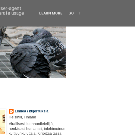
 user-agent
nerate usage
LEARN MORE
GOT IT
Linnea / kujerruksia
Helsinki, Finland
Virallisesti luonnontieteilijä,
henkisesti humanisti, intohimoinen
kulttuurikuluttaja. Kirjoittaa tässä