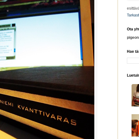
esittäv
Tarkast
Ota yh
pigeo
Hae tä
Luetuim