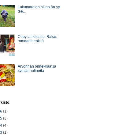
Lukumaraton alkaa än-yy-
tee...
Copycat-kilpailu: Rakas
romaanihenkilö
Arvonnan onnekkaat ja
synttärihulinoita
rkisto
26
(1)
25
(3)
24
(4)
23
(1)