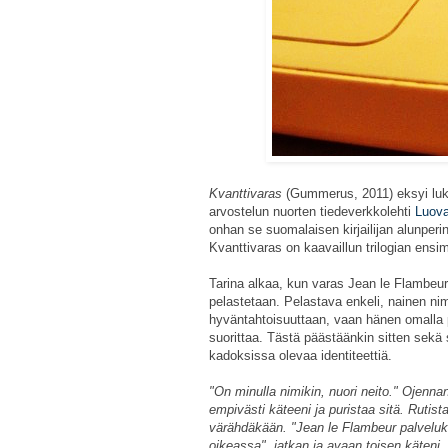
Kvanttivaras
(Gummerus, 2011) eksyi lukup
arvostelun nuorten tiedeverkkolehti
Luov
onhan se suomalaisen kirjailijan alunperin
Kvanttivaras on kaavaillun trilogian ens
Tarina alkaa, kun varas Jean le Flambeur
pelastetaan. Pelastava enkeli, nainen ni
hyväntahtoisuuttaan, vaan hänen omalla p
suorittaa. Tästä päästäänkin sitten sekä
kadoksissa olevaa identiteettiä.
"On minulla nimikin, nuori neito." Ojennan
empivästi käteeni ja puristaa sitä. Rutist
värähdäkään. "Jean le Flambeur palveluk
oikeassa", jatkan ja avaan toisen käteni.