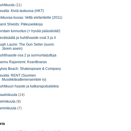
uhtikuuta
(11)
avalta: Kiviä taskussa (HKT)
iikkuvaa kuvaa: Vettä elefanteille (2011)
arol Shields: Pikkuseikkoja
orstain tunnustus (+ hyvää pääsiäistä!)
evätsäätä ja huhtihaaste osat 3 ja 4
ugh Laurie: The Gun Seller (suom.
Järein asein)
uhtihaaste osa 2 ja sunnuntaijuttuja
annu Rajaniemi: Kvanttivaras
ylvia Beach: Shakespeare & Company
avalta: RENT (Suomen
Musiikkiteatteriensemble ry)
uhtikuun haaste ja katkaraputsatsikia
aaliskuuta
(14)
elmikuuta
(9)
ammikuuta
(7)
uria