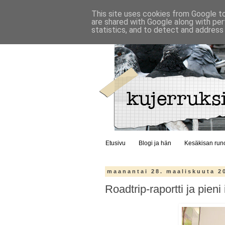
This site uses cookies from Google to 
are shared with Google along with per
statistics, and to detect and address
Etusivu
Blogi ja hän
Kesäkisan run
maanantai 28. maaliskuuta 2
Roadtrip-raportti ja pieni