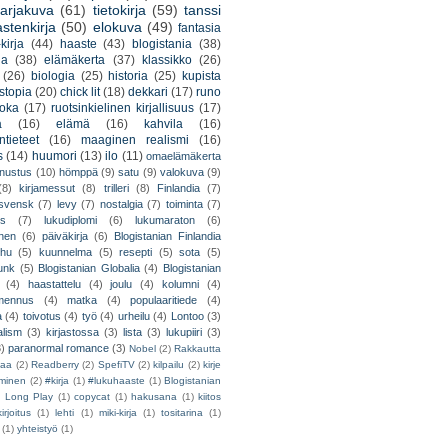
arjakuva
(61)
tietokirja
(59)
tanssi
astenkirja
(50)
elokuva
(49)
fantasia
kirja
(44)
haaste
(43)
blogistania
(38)
ja
(38)
elämäkerta
(37)
klassikko
(26)
(26)
biologia
(25)
historia
(25)
kupista
stopia
(20)
chick lit
(18)
dekkari
(17)
runo
uoka
(17)
ruotsinkielinen kirjallisuus
(17)
a
(16)
elämä
(16)
kahvila
(16)
tieteet
(16)
maaginen realismi
(16)
s
(14)
huumori
(13)
ilo
(11)
omaelämäkerta
nnustus
(10)
hömppä
(9)
satu
(9)
valokuva
(9)
(8)
kirjamessut
(8)
trilleri
(8)
Finlandia
(7)
ssvensk
(7)
levy
(7)
nostalgia
(7)
toiminta
(7)
ys
(7)
lukudiplomi
(6)
lukumaraton
(6)
nen
(6)
päiväkirja
(6)
Blogistanian Finlandia
hu
(5)
kuunnelma
(5)
resepti
(5)
sota
(5)
unk
(5)
Blogistanian Globalia
(4)
Blogistanian
(4)
haastattelu
(4)
joulu
(4)
kolumni
(4)
lmennus
(4)
matka
(4)
populaaritiede
(4)
a
(4)
toivotus
(4)
työ
(4)
urheilu
(4)
Lontoo
(3)
alism
(3)
kirjastossa
(3)
lista
(3)
lukupiiri
(3)
3)
paranormal romance
(3)
Nobel
(2)
Rakkautta
iaa
(2)
Readberry
(2)
SpefiTV
(2)
kilpailu
(2)
kirje
ominen
(2)
#kirja
(1)
#lukuhaaste
(1)
Blogistanian
)
Long Play
(1)
copycat
(1)
hakusana
(1)
kiitos
irjoitus
(1)
lehti
(1)
miki-kirja
(1)
tositarina
(1)
(1)
yhteistyö
(1)