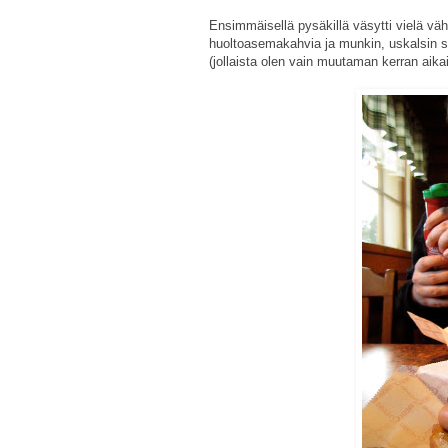
Ensimmäisellä pysäkillä väsytti vielä väh
huoltoasemakahvia ja munkin, uskalsin sit
(jollaista olen vain muutaman kerran aik