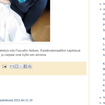
►
h
▼
m
U
R
P
S
K
L
K
ätettyä sitä
Foucaltin heiluria
. Kandimateriaalitkin tuijottavat
ja varpaat ovat kyllä sen arvoisia.
A
K
M
V
L
K
K
►
h
aaliskuuta 2011 klo 21.16
►
t