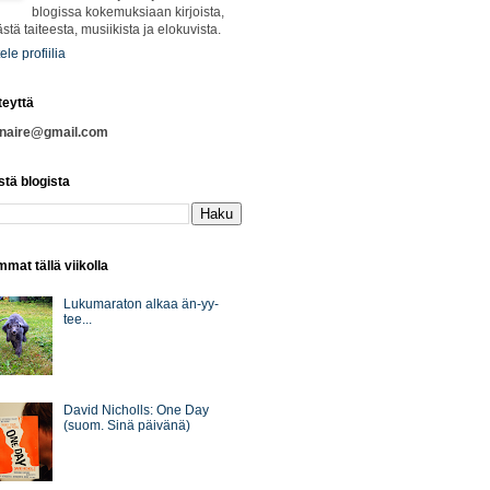
blogissa kokemuksiaan kirjoista,
ästä taiteesta, musiikista ja elokuvista.
ele profiilia
teyttä
nnaire@gmail.com
stä blogista
mat tällä viikolla
Lukumaraton alkaa än-yy-
tee...
David Nicholls: One Day
(suom. Sinä päivänä)