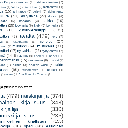
un Kaupunginteatteri
(10)
Valtimonteatteri
(7)
WHS
(5)
aistiteatteri
(4)
ativa
(1)
West End
(2)
tia
(15)
animaatio
(3)
baletti
(6)
dokumentti
okuva
(49)
esitystaide
(27)
illuusio
(6)
keikka
(16)
saatio
(5)
kabaree
(3)
tteri
(29)
klovneria
(8)
klubi
(3)
komedia
(9)
kutsuvieraslippu
(179)
ti
(11)
lavalta
(479)
eatteri
(46)
levy
(7)
monologi
(27)
tys
(1)
lukudraama
(1)
musiikki
(64)
musikaali
(71)
erros
(1)
atteri
(17)
nykysirkus
(28)
nykyteatteri
(7)
lmä
(168)
näyttely
(9)
operetti
(1)
paneeli
(1)
performanssi
(15)
raameissa
(8)
reactori
(1)
taide
olta
(7)
sirkus
(3)
spoken word
(4)
anssi
(56)
teatteri
(4)
tarinateatteri
(1)
video
(3)
a
(1)
Åbo Svenska Teatern
(1)
 ja yleisiä tunnisteita
lta
(479)
naiskirjailija
(374)
mainen kirjallisuus
(348)
irjailija
(330)
nöskirjallisuus
(235)
nninkielinen kirjallisuus
(153)
nkirja
(96)
spefi
(68)
esikoinen