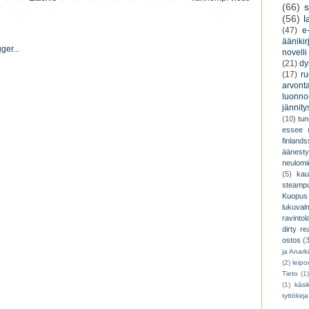
(66)
s
(56)
l
(47)
e-
äänikir
novelli
(21)
dy
(17)
r
arvont
luonnon
jännity
(10)
tu
essee
finland
äänest
neulomi
(5)
kau
steamp
Kuopus
lukuva
ravintol
dirty re
ostos
(
ja Anark
(2)
leip
Tieto
(1
(1)
käsik
tyttökirja