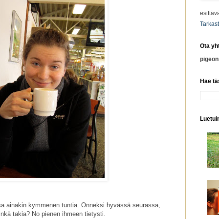
esittäv
Tarkast
Ota yh
pigeo
Hae tä
Luetuim
tossa ainakin kymmenen tuntia. Onneksi hyvässä seurassa,
nkä takia? No pienen ihmeen tietysti.