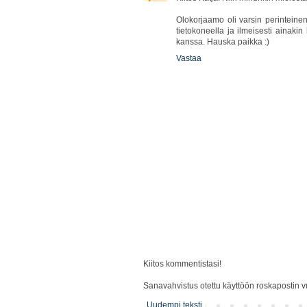
Olokorjaamo oli varsin perinteinen
tietokoneella ja ilmeisesti ainakin
kanssa. Hauska paikka :)
Vastaa
Kiitos kommentistasi!
Sanavahvistus otettu käyttöön roskapostin vu
Uudempi teksti