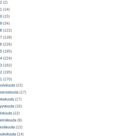
22
(2)
21
(14)
20
(15)
19
(34)
18
(122)
17
(128)
16
(226)
15
(185)
14
(224)
13
(182)
12
(195)
11
(170)
oulukuuta
(22)
arraskuuta
(17)
okakuuta
(17)
yyskuuta
(16)
lokuuta
(22)
einäkuuta
(9)
esäkuuta
(12)
oukokuuta
(14)