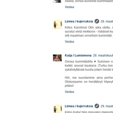
Awww, onnea tuoreelle kummitädill
Vastaa
Linnea / kujerruksia
28. maal
Kiitos Karoliina! Olin aika otettu,
suostui vielä mekkoon - ristiäiset k
silti maailman onnellisin kummitäti 
Vastaa
Katja / Lumiomena
28. maaliskuut
Onnea kummitädille ♥ Suloinen on
kaikki asuvat kaukana (Turku-Joen
sykähdyttävää kuulla jotain heistä t
Hih, me suuntamme aina perhee
Olokorjaamo on herättänyt hilpey
pitäisi!
Vastaa
Linnea / kujerruksia
29. maal
Kiitos Katja! Niin minunkin mielest