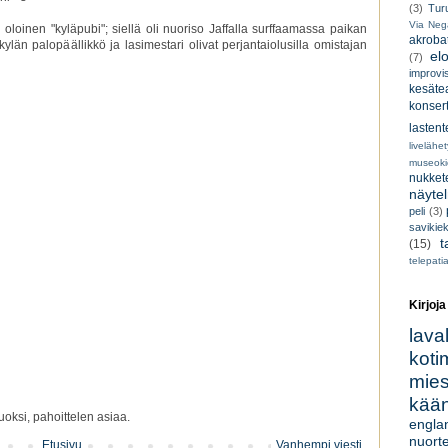
(3)
Tur
Via Neg
 oloinen "kyläpubi"; siellä oli nuoriso Jaffalla surffaamassa paikan
akroba
 kylän palopäällikkö ja lasimestari olivat perjantaiolusilla omistajan
el
(7)
improvi
kesätea
konsert
lastent
livelähe
museoki
nukkete
näyte
peli
(3)
savikiek
t
(15)
telepati
Kirjoja
lava
koti
miesk
kään
oksi, pahoittelen asiaa.
engla
nuorte
Etusivu
Vanhempi viesti