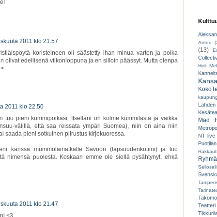
e!
Kulttu
Aleksant
iskuuta 2011 klo 21.57
Aereo
(
(13)
E
 ristiäispöytä koristeineen oli säästetty ihan minua varten ja poika
Collecti
un olivat edellisenä viikonloppuna ja en silloin päässyt. Mutta olenpa
Heli Mek
:>
Kannelt
Kansal
KokoTe
kaupungi
Lahden
a 2011 klo 22.50
Kesäteat
 tuo pieni kummipoikasi. Itselläni on kolme kummilasta ja vaikka
Mad H
suu-välillä, että saa reissata ympäri Suomea), niin on aina niin
Metropo
ai saada pieni sotkuinen piirustus kirjekuoressa.
NT live
Puotilan
ni kanssa mummolamatkalle Savoon (lapsuudenkotiini) ja tuo
Rakkaut
ttä nimensä puolesta. Koskaan emme ole siellä pysähtynyt, ehkä
Ryhmät
Sellosali
Svenska
Tampere
Tarinatea
Takomo
iskuuta 2011 klo 21.47
Teatteri
Tikkuril
äni <3