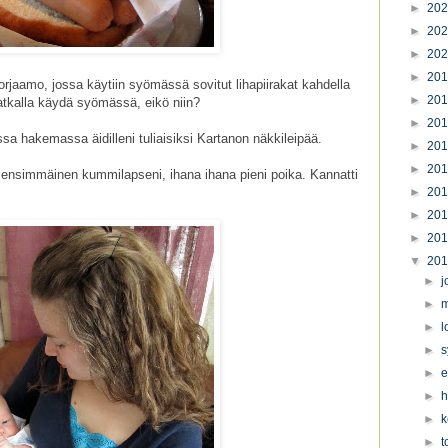
►
20
►
20
►
20
►
20
rjaamo, jossa käytiin syömässä sovitut lihapiirakat kahdella
►
20
atkalla käydä syömässä, eikö niin?
►
20
a hakemassa äidilleni tuliaisiksi Kartanon näkkileipää.
►
20
►
20
nun ensimmäinen kummilapseni, ihana ihana pieni poika. Kannatti
►
20
►
20
►
20
▼
20
►
j
►
m
►
l
►
s
►
e
►
h
►
k
►
t