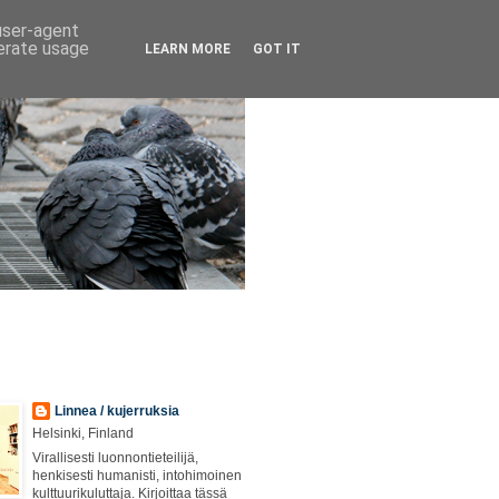
 user-agent
nerate usage
LEARN MORE
GOT IT
Linnea / kujerruksia
Helsinki, Finland
Virallisesti luonnontieteilijä,
henkisesti humanisti, intohimoinen
kulttuurikuluttaja. Kirjoittaa tässä