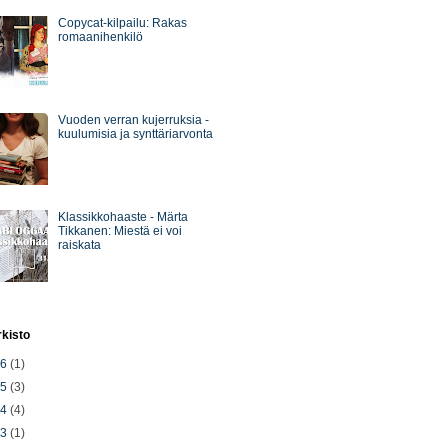
Copycat-kilpailu: Rakas
romaanihenkilö
Vuoden verran kujerruksia -
kuulumisia ja synttäriarvonta
Klassikkohaaste - Märta
Tikkanen: Miestä ei voi
raiskata
rkisto
26
(1)
25
(3)
24
(4)
23
(1)