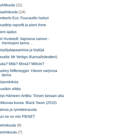
uhtikuuta
(11)
aaliskuuta
(14)
mberto Eco: Foucaultin heiluri
oadtrip-raportti ja pieni ihme
ieni ajatus
iri Hustvedt: Vapiseva nainen -
Hermojeni tarina ...
irjailijatapaamisia ja löytöjä
avalta: Mr Vertigo (Kansallisteatteri)
uka? Mitä? Missä? Milloin?
udrey Niffenegger: Hänen varjonsa
tarina
irjaostoksia
usiikin viikko
irpi Hämeen-Anttila: Toisen taivaan alla
iikkuvaa kuvaa: Black Swan (2010)
ahvia ja rymsteerausta
un ne on niin PIENET
elmikuuta
(9)
ammikuuta
(7)