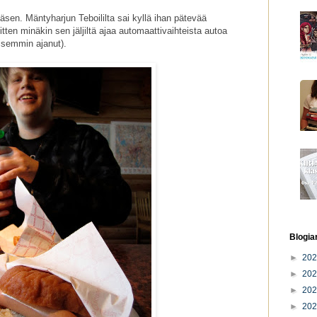
äsen. Mäntyharjun Teboililta sai kyllä ihan pätevää
ten minäkin sen jäljiltä ajaa automaattivaihteista autoa
aisemmin ajanut).
Blogia
►
20
►
20
►
20
►
20