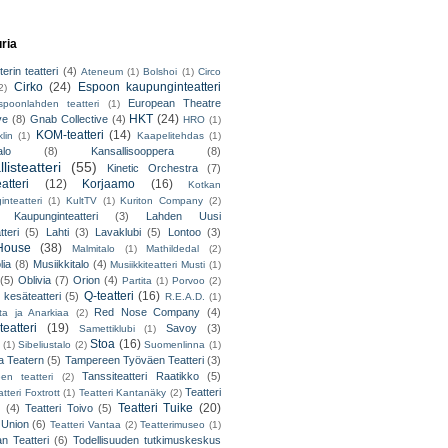
uria
erin teatteri
(4)
Ateneum
(1)
Bolshoi
(1)
Circo
Cirko
(24)
Espoon kaupunginteatteri
2)
European Theatre
spoonlahden teatteri
(1)
HKT
(24)
ve
(8)
Gnab Collective
(4)
HRO
(1)
KOM-teatteri
(14)
lin
(1)
Kaapelitehdas
(1)
alo
(8)
Kansallisooppera
(8)
listeatteri
(55)
Kinetic Orchestra
(7)
atteri
(12)
Korjaamo
(16)
Kotkan
nteatteri
(1)
KultTV
(1)
Kuriton Company
(2)
 Kaupunginteatteri
(3)
Lahden Uusi
teri
(5)
Lahti
(3)
Lavaklubi
(5)
Lontoo
(3)
ouse
(38)
Malmitalo
(1)
Mathildedal
(2)
lia
(8)
Musiikkitalo
(4)
Musiikkiteatteri Musti
(1)
(5)
Oblivia
(7)
Orion
(4)
Partita
(1)
Porvoo
(2)
Q-teatteri
(16)
 kesäteatteri
(5)
R.E.A.D.
(1)
Red Nose Company
(4)
ta ja Anarkiaa
(2)
eatteri
(19)
Savoy
(3)
Samettiklubi
(1)
Stoa
(16)
(1)
Sibeliustalo
(2)
Suomenlinna
(1)
 Teatern
(5)
Tampereen Työväen Teatteri
(3)
Tanssiteatteri Raatikko
(5)
en teatteri
(2)
Teatteri
tteri Foxtrott
(1)
Teatteri Kantanäky
(2)
Teatteri Tuike
(20)
(4)
Teatteri Toivo
(5)
 Union
(6)
Teatteri Vantaa
(2)
Teatterimuseo
(1)
an Teatteri
(6)
Todellisuuden tutkimuskeskus