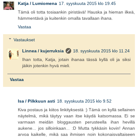
Katja / Lumiomena
17. syyskuuta 2015 klo 19.45
Tämä oli totta tosiaankin piristävä! Hauska ja hieman ilkeä,
hämmentävä ja kuitenkin omalla tavallaan ihana.
Vastaa
Vastaukset
Linnea / kujerruksia
18. syyskuuta 2015 klo 11.24
Ihan totta, Katja, jotain ihanaa tässä kyllä oli ja siksi
jäikin jotenkin hyvä mieli.
Vastaa
Isa / Pilkkuun asti
18. syyskuuta 2015 klo 9.52
Kiva postaus ja kiitos linkityksestä :) Tämä on kyllä sellainen
näytelmä, mikä täytyy vaan itse käydä katsomassa. Ei se
varmaan meidän bloggausten perusteella ihan hevillä
aukene... jos silloinkaan... :D Mutta tykkäsin kovin! Annan
arvoa kaikelle, mikä saa ihmisen noin kokonaisvaltaiseen