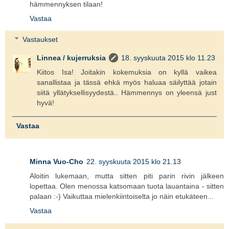
hämmennyksen tilaan!
Vastaa
Vastaukset
Linnea / kujerruksia
18. syyskuuta 2015 klo 11.23
Kiitos Isa! Joitakin kokemuksia on kyllä vaikea
sanallistaa ja tässä ehkä myös haluaa säilyttää jotain
siitä yllätyksellisyydestä.. Hämmennys on yleensä just
hyvä!
Vastaa
Minna Vuo-Cho
22. syyskuuta 2015 klo 21.13
Aloitin lukemaan, mutta sitten piti parin rivin jälkeen
lopettaa. Olen menossa katsomaan tuota lauantaina - sitten
palaan :-) Vaikuttaa mielenkiintoiselta jo näin etukäteen...
Vastaa