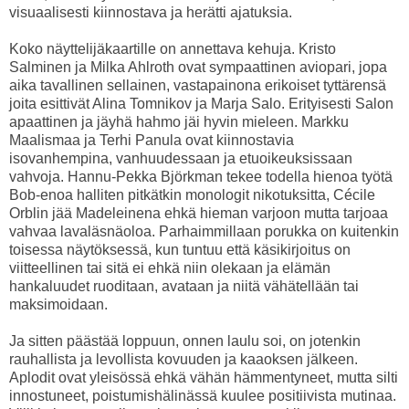
visuaalisesti kiinnostava ja herätti ajatuksia.
Koko näyttelijäkaartille on annettava kehuja. Kristo
Salminen ja Milka Ahlroth ovat sympaattinen aviopari, jopa
aika tavallinen sellainen, vastapainona erikoiset tyttärensä
joita esittivät Alina Tomnikov ja Marja Salo. Erityisesti Salon
apaattinen ja jäyhä hahmo jäi hyvin mieleen. Markku
Maalismaa ja Terhi Panula ovat kiinnostavia
isovanhempina, vanhuudessaan ja etuoikeuksissaan
vahvoja. Hannu-Pekka Björkman tekee todella hienoa työtä
Bob-enoa halliten pitkätkin monologit nikotuksitta, Cécile
Orblin jää Madeleinena ehkä hieman varjoon mutta tarjoaa
vahvaa lavaläsnäoloa. Parhaimmillaan porukka on kuitenkin
toisessa näytöksessä, kun tuntuu että käsikirjoitus on
viitteellinen tai sitä ei ehkä niin olekaan ja elämän
hankaluudet ruoditaan, avataan ja niitä vähätellään tai
maksimoidaan.
Ja sitten päästää loppuun, onnen laulu soi, on jotenkin
rauhallista ja levollista kovuuden ja kaaoksen jälkeen.
Aplodit ovat yleisössä ehkä vähän hämmentyneet, mutta silti
innostuneet, poistumishälinässä kuulee positiivista mutinaa.