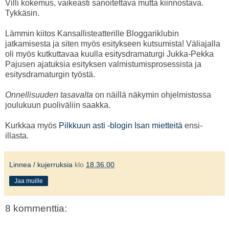
Villi kokemus, vaikeasti sanoitettava mutta kiinnostava.
Tykkäsin.
Lämmin kiitos Kansallisteatterille Bloggariklubin
jatkamisesta ja siten myös esitykseen kutsumista! Väliajalla
oli myös kutkuttavaa kuulla esitysdramaturgi Jukka-Pekka
Pajusen ajatuksia esityksen valmistumisprosessista ja
esitysdramaturgin työstä.
Onnellisuuden tasavalta
on näillä näkymin ohjelmistossa
joulukuun puoliväliin saakka.
Kurkkaa myös
Pilkkuun asti -blogin Isan mietteitä
ensi-
illasta.
Linnea / kujerruksia
klo
18.36.00
Jaa muille
8 kommenttia: