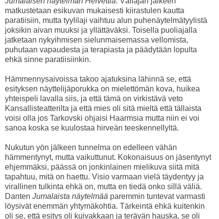
Jumalaisen näytelmän Helvettiä
. Väliajan jälkeen
matkustetaan esikuvan mukaisesti kiirastulen kautta
paratiisiin, mutta tyylilaji vaihtuu alun puhenäytelmätyylistä
joksikin aivan muuksi ja yllättäväksi. Toisella puoliajalla
jatketaan nykyihmisen sielunmaisemassa vellomista,
puhutaan vapaudesta ja terapiasta ja päädytään lopulta
ehkä sinne paratiisiinkin.
Hämmennysaivoissa takoo ajatuksina lähinnä se, että
esityksen näyttelijäporukka on mielettömän kova, huikea
yhteispeli lavalla siis, ja että tämä on virkistävä veto
Kansallisteatterilta ja että mies oli sitä mieltä että tällaista
voisi olla jos Tarkovski ohjaisi Haarmsia mutta niin ei voi
sanoa koska se kuulostaa hirveän teeskennellyltä.
Nukutun yön jälkeen tunnelma on edelleen vähän
hämmentynyt, mutta vaikuttunut. Kokonaisuus on jäsentynyt
ehjemmäksi, päässä on jonkinlainen mielikuva siitä mitä
tapahtuu, mitä on haettu. Visio varmaan vielä täydentyy ja
virallinen tulkinta ehkä on, mutta en tiedä onko sillä väliä.
Danten
Jumalaista näytelmää
paremmin tuntevat varmasti
löysivät enemmän yhtymäkohtia. Tärkeintä ehkä kuitenkin
oli se, että esitys oli kuivakkaan ja terävän hauska, se oli