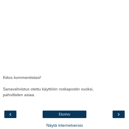
Kiitos kommentistasi!
Sanavahvistus otettu käyttöön roskapostin vuoksi,
pahoittelen asiaa.
‹
›
Etusivu
Näytä internetversio