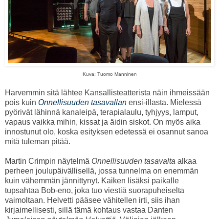
Kuva: Tuomo Manninen
Harvemmin sitä lähtee Kansallisteatterista näin ihmeissään
pois kuin
Onnellisuuden tasavallan
ensi-illasta. Mielessä
pyörivät lähinnä kanaleipä, terapialaulu, tyhjyys, lamput,
vapaus vaikka mihin, kissat ja äidin siskot. On myös aika
innostunut olo, koska esityksen edetessä ei osannut sanoa
mitä tuleman pitää.
Martin Crimpin näytelmä
Onnellisuuden tasavalta
alkaa
perheen joulupäivällisellä, jossa tunnelma on enemmän
kuin vähemmän jännittynyt. Kaiken lisäksi paikalle
tupsahtaa Bob-eno, joka tuo viestiä suorapuheiselta
vaimoltaan. Helvetti pääsee vähitellen irti, siis ihan
kirjaimellisesti, sillä tämä kohtaus vastaa Danten