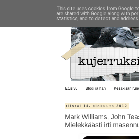
This site uses cookies from Google to 
are shared with Google along with per
statistics, and to detect and address
Etusivu
Blogi ja hän
Kesäkisan run
tiistai 14. elokuuta 2012
Mark Williams, John Tea
Mielekkäästi irti masenn