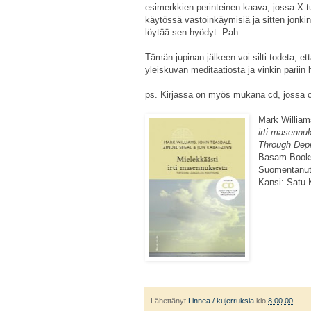
esimerkkien perinteinen kaava, jossa X 
käytössä vastoinkäymisiä ja sitten jonk
löytää sen hyödyt. Pah.
Tämän jupinan jälkeen voi silti todeta, ett
yleiskuvan meditaatiosta ja vinkin pariin
ps. Kirjassa on myös mukana cd, jossa on
Mark William
irti masennu
Through Depr
Basam Books
Suomentanut:
Kansi: Satu 
Lähettänyt
Linnea / kujerruksia
klo
8.00.00