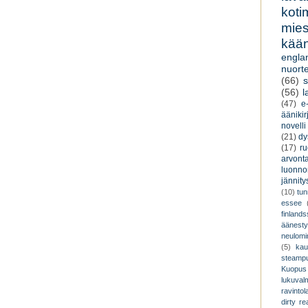
koti
miesk
kään
engla
nuorte
(66)
s
(56)
l
(47)
e-
äänikir
novelli
(21)
dy
(17)
r
arvont
luonnon
jännity
(10)
tu
essee
finland
äänest
neulomi
(5)
kau
steamp
Kuopus
lukuva
ravintol
dirty re