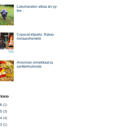
Lukumaraton alkaa än-yy-
tee...
Copycat-kilpailu: Rakas
romaanihenkilö
Arvonnan onnekkaat ja
synttärihulinoita
rkisto
26
(1)
25
(3)
24
(4)
23
(1)