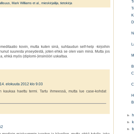
T
llisuus
,
Mark Williams et al.
,
mieskirjailija
,
tietokirja
T
K
D
N
L
meditaatio kovin, mutta kuten sinä, suhtaudun self-help -kirjoihin
uhunut suuresta ynseydestä, joten ehkä se olen vain minä. Mutta jos
M
tua, ehkä myös (diplomi-)insinööri uskaltaa.
B
C
14. elokuuta 2012 klo 9.03
C
n kaukaa haettu termi. Tartu ihmeessä, mutta lue case-kohdat
H
B
►
h
►
k
52
►
t
un medioin mieluummin juosten ja kävellen, mutta ehkä tutulle, joka