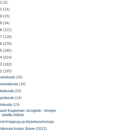
22
(2)
21
(14)
20
(15)
19
(34)
18
(122)
17
(128)
16
(226)
15
(185)
14
(224)
13
(182)
12
(195)
oulukuuta
(16)
arraskuuta
(16)
okakuuta
(20)
yyskuuta
(14)
lokuuta
(15)
avid Eagleman: Incognito - Aivojen
salattu elämä
ost-it-lappuja ja kirjankansirunoja
iikkuvaa kuvaa: Brave (2012)