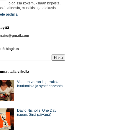
blogissa kokemuksiaan kirjoista,
ästä taiteesta, musiikista ja elokuvista.
ele profiilia
teyttä
nnaire@gmail.com
stä blogista
mat tällä viikolla
Vuoden verran kujerruksia -
kuulumisia ja synttäriarvonta
David Nicholls: One Day
(suom. Sinä päivänä)