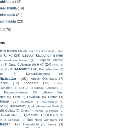
uhtikuuta
(16)
aaliskuuta
(19)
elmikuuta
(21)
ammikuuta
(23)
11
(170)
uria
erin teatteri
(4)
Ateneum
(1)
Bolshoi
(1)
Circo
Cirko
(24)
Espoon kaupunginteatteri
2)
European Theatre
spoonlahden teatteri
(1)
HKT
(24)
ve
(8)
Gnab Collective
(4)
HRO
(1)
KOM-teatteri
(14)
lin
(1)
Kaapelitehdas
(1)
alo
(8)
Kansallisooppera
(8)
listeatteri
(55)
Kinetic Orchestra
(7)
atteri
(12)
Korjaamo
(16)
Kotkan
nteatteri
(1)
KultTV
(1)
Kuriton Company
(2)
 Kaupunginteatteri
(3)
Lahden Uusi
teri
(5)
Lahti
(3)
Lavaklubi
(5)
Lontoo
(3)
ouse
(38)
Malmitalo
(1)
Mathildedal
(2)
lia
(8)
Musiikkitalo
(4)
Musiikkiteatteri Musti
(1)
(5)
Oblivia
(7)
Orion
(4)
Partita
(1)
Porvoo
(2)
Q-teatteri
(16)
 kesäteatteri
(5)
R.E.A.D.
(1)
Red Nose Company
(4)
ta ja Anarkiaa
(2)
eatteri
(19)
Savoy
(3)
Samettiklubi
(1)