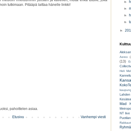
►
h
noin tutkimaan. Pitääpä laittaa hänelle linkki!
►
m
►
h
►
t
►
20
Kulttu
Aleksant
Aereo
(
(13)
E
Collecti
Heli Mek
Kannelt
Kansal
KokoTe
kaupungi
Lahden
Kesäteat
Mad H
oksi, pahoittelen asiaa.
Metropo
NT live
Etusivu
Vanhempi viesti
Puotilan
Rakkaut
Ryhmät