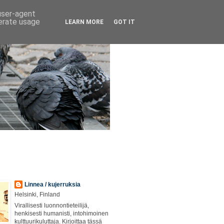
 user-agent
nerate usage
LEARN MORE
GOT IT
Linnea / kujerruksia
Helsinki, Finland
Virallisesti luonnontieteilijä,
henkisesti humanisti, intohimoinen
kulttuurikuluttaja. Kirjoittaa tässä