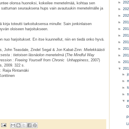
►
20
tuntee olonsa huonoksi, kokeilee menetelmää, kohtaa sen
in sattuman seurauksena hups vain avautuukin menetelmälle ja
►
20
►
20
►
20
ä kirja toteutti tarkoituksensa minulle: Sain jonkinlaisen
 hyvän oloiseen harjoitukseen.
►
20
►
20
 nuo harjoitukset. En itse kuunnellut, niin en tiedä onko hyvä.
►
20
►
20
s, John Teasdale, Zindel Segal & Jon Kabat-Zinn:
Mielekkäästi
ksesta : tietoisen läsnäolon menetelmä
(
The Mindful Way
►
20
ession : Freeing Yourself from Chronic Unhappiness
, 2007)
►
20
, 2009. 322 s.
▼
20
 Raija Rintamäki
►
j
Konttinen
►
m
►
l
►
s
▼
e
D
P
L