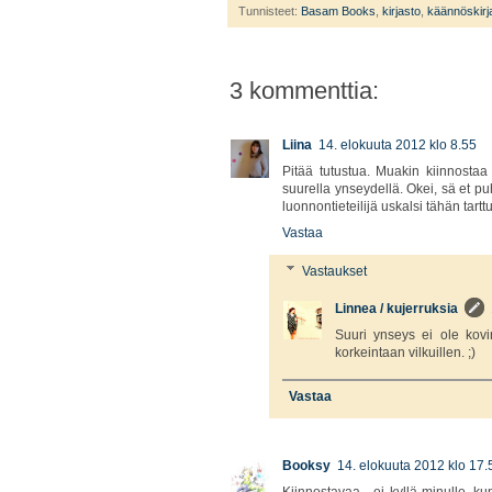
Tunnisteet:
Basam Books
,
kirjasto
,
käännöskirja
3 kommenttia:
Liina
14. elokuuta 2012 klo 8.55
Pitää tutustua. Muakin kiinnostaa 
suurella ynseydellä. Okei, sä et p
luonnontieteilijä uskalsi tähän tart
Vastaa
Vastaukset
Linnea / kujerruksia
Suuri ynseys ei ole kovi
korkeintaan vilkuillen. ;)
Vastaa
Booksy
14. elokuuta 2012 klo 17.
Kiinnostavaa - ei kyllä minulle, k