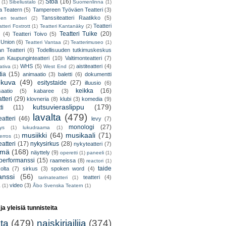
Stoa
(16)
(1)
Sibeliustalo
(2)
Suomenlinna
(1)
 Teatern
(5)
Tampereen Työväen Teatteri
(3)
Tanssiteatteri Raatikko
(5)
en teatteri
(2)
Teatteri
tteri Foxtrott
(1)
Teatteri Kantanäky
(2)
Teatteri Tuike
(20)
(4)
Teatteri Toivo
(5)
 Union
(6)
Teatteri Vantaa
(2)
Teatterimuseo
(1)
an Teatteri
(6)
Todellisuuden tutkimuskeskus
un Kaupunginteatteri
(10)
Valtimonteatteri
(7)
WHS
(5)
aistiteatteri
(4)
ativa
(1)
West End
(2)
tia
(15)
animaatio
(3)
baletti
(6)
dokumentti
okuva
(49)
esitystaide
(27)
illuusio
(6)
keikka
(16)
saatio
(5)
kabaree
(3)
tteri
(29)
klovneria
(8)
klubi
(3)
komedia
(9)
kutsuvieraslippu
(179)
ti
(11)
lavalta
(479)
eatteri
(46)
levy
(7)
monologi
(27)
tys
(1)
lukudraama
(1)
musiikki
(64)
musikaali
(71)
erros
(1)
atteri
(17)
nykysirkus
(28)
nykyteatteri
(7)
lmä
(168)
näyttely
(9)
operetti
(1)
paneeli
(1)
performanssi
(15)
raameissa
(8)
reactori
(1)
taide
olta
(7)
sirkus
(3)
spoken word
(4)
anssi
(56)
teatteri
(4)
tarinateatteri
(1)
video
(3)
a
(1)
Åbo Svenska Teatern
(1)
 ja yleisiä tunnisteita
lta
(479)
naiskirjailija
(374)