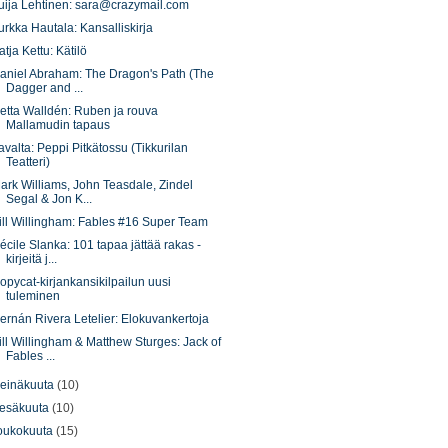
uija Lehtinen: sara@crazymail.com
urkka Hautala: Kansalliskirja
atja Kettu: Kätilö
aniel Abraham: The Dragon's Path (The
Dagger and ...
etta Walldén: Ruben ja rouva
Mallamudin tapaus
avalta: Peppi Pitkätossu (Tikkurilan
Teatteri)
ark Williams, John Teasdale, Zindel
Segal & Jon K...
ill Willingham: Fables #16 Super Team
écile Slanka: 101 tapaa jättää rakas -
kirjeitä j...
opycat-kirjankansikilpailun uusi
tuleminen
ernán Rivera Letelier: Elokuvankertoja
ill Willingham & Matthew Sturges: Jack of
Fables ...
einäkuuta
(10)
esäkuuta
(10)
oukokuuta
(15)