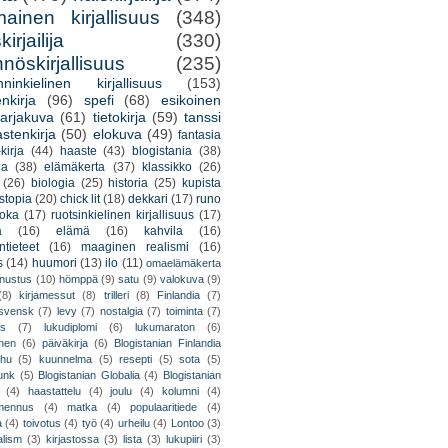
mainen kirjallisuus
(348)
irjailija
(330)
nöskirjallisuus
(235)
nninkielinen kirjallisuus
(153)
nkirja
(96)
spefi
(68)
esikoinen
arjakuva
(61)
tietokirja
(59)
tanssi
astenkirja
(50)
elokuva
(49)
fantasia
kirja
(44)
haaste
(43)
blogistania
(38)
ja
(38)
elämäkerta
(37)
klassikko
(26)
(26)
biologia
(25)
historia
(25)
kupista
stopia
(20)
chick lit
(18)
dekkari
(17)
runo
uoka
(17)
ruotsinkielinen kirjallisuus
(17)
a
(16)
elämä
(16)
kahvila
(16)
tieteet
(16)
maaginen realismi
(16)
s
(14)
huumori
(13)
ilo
(11)
omaelämäkerta
nnustus
(10)
hömppä
(9)
satu
(9)
valokuva
(9)
(8)
kirjamessut
(8)
trilleri
(8)
Finlandia
(7)
ssvensk
(7)
levy
(7)
nostalgia
(7)
toiminta
(7)
ys
(7)
lukudiplomi
(6)
lukumaraton
(6)
nen
(6)
päiväkirja
(6)
Blogistanian Finlandia
hu
(5)
kuunnelma
(5)
resepti
(5)
sota
(5)
unk
(5)
Blogistanian Globalia
(4)
Blogistanian
(4)
haastattelu
(4)
joulu
(4)
kolumni
(4)
lmennus
(4)
matka
(4)
populaaritiede
(4)
a
(4)
toivotus
(4)
työ
(4)
urheilu
(4)
Lontoo
(3)
alism
(3)
kirjastossa
(3)
lista
(3)
lukupiiri
(3)