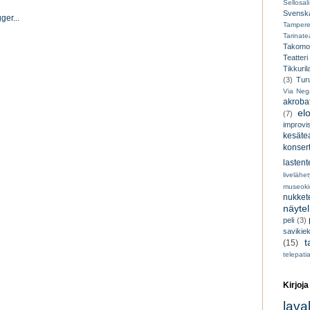
Sellosali
Svenska
Tampere
Tarinatea
Takomo
Teatteri
Tikkuril
(3)
Tur
Via Neg
akroba
el
(7)
improvi
kesätea
konsert
lastent
livelähe
museoki
nukkete
näyte
peli
(3)
savikiek
t
(15)
telepati
Kirjoja
lava