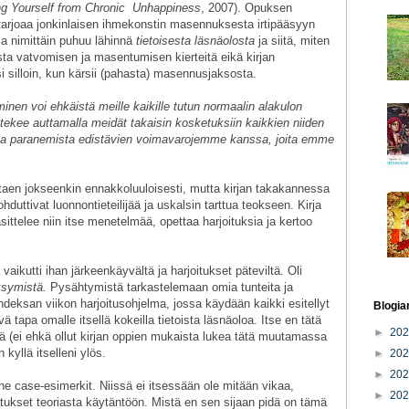
ng Yourself from Chronic Unhappiness
, 2007). Opuksen
 tarjoaa jonkinlaisen ihmekonstin masennuksesta irtipääsyyn
ja nimittäin puhuu lähinnä
tietoisesta läsnäolosta
ja siitä, miten
sta vatvomisen ja masentumisen kierteitä eikä kirjan
 silloin, kun kärsii (pahasta) masennusjaksosta.
inen voi ehkäistä meille kaikille tutun normaalin alakulon
ee auttamalla meidät takaisin kosketuksiin kaikkien niiden
a ja paranemista edistävien voimavarojemme kanssa, joita emme
ttaen jokseenkin ennakkoluuloisesti, mutta kirjan takakannessa
lohduttivat luonnontieteilijää ja uskalsin tarttua teokseen. Kirja
äsittelee niin itse menetelmää, opettaa harjoituksia ja kertoo
aikutti ihan järkeenkäyvältä ja harjoitukset päteviltä. Oli
symistä.
Pysähtymistä tarkastelemaan omia tunteita ja
deksan viikon harjoitusohjelma, jossa käydään kaikki esitellyt
Blogia
ä tapa omalle itsellä kokeilla tietoista läsnäoloa. Itse en tätä
►
20
ä (ei ehkä ollut kirjan oppien mukaista lukea tätä muutamassa
 kyllä itselleni ylös.
►
20
►
20
ne case-esimerkit. Niissä ei itsessään ole mitään vikaa,
►
20
atukset teoriasta käytäntöön. Mistä en sen sijaan pidä on tämä