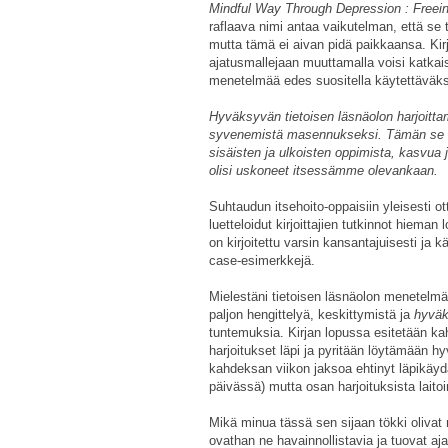
Mindful Way Through Depression : Freei
raflaava nimi antaa vaikutelman, että se
mutta tämä ei aivan pidä paikkaansa. Kir
ajatusmallejaan muuttamalla voisi katkai
menetelmää edes suositella käytettäväksi
Hyväksyvän tietoisen läsnäolon harjoittam
syvenemistä masennukseksi. Tämän se tek
sisäisten ja ulkoisten oppimista, kasvu
olisi uskoneet itsessämme olevankaan.
Suhtaudun itsehoito-oppaisiin yleisesti o
luetteloidut kirjoittajien tutkinnot hieman 
on kirjoitettu varsin kansantajuisesti ja k
case-esimerkkejä.
Mielestäni tietoisen läsnäolon menetelmä v
paljon hengittelyä, keskittymistä ja
hyväk
tuntemuksia. Kirjan lopussa esitetään kah
harjoitukset läpi ja pyritään löytämään hyv
kahdeksan viikon jaksoa ehtinyt läpikäyd
päivässä) mutta osan harjoituksista laitoin
Mikä minua tässä sen sijaan tökki olivat 
ovathan ne havainnollistavia ja tuovat aj