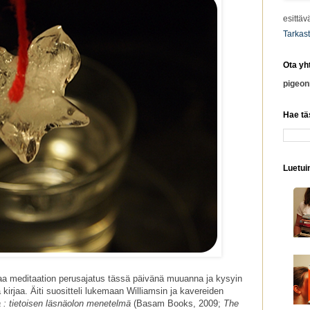
esittäv
Tarkast
Ota yh
pigeo
Hae tä
Luetuim
staa meditaation perusajatus tässä päivänä muuanna ja kysyin
ä kirjaa. Äiti suositteli lukemaan Williamsin ja kavereiden
 : tietoisen läsnäolon menetelmä
(Basam Books, 2009;
The