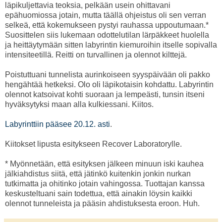
läpikuljettavia teoksia, pelkään usein ohittavani
epähuomiossa jotain, mutta täällä ohjeistus oli sen verran
selkeä, että kokemukseen pystyi rauhassa uppoutumaan.*
Suosittelen siis lukemaan odottelutilan lärpäkkeet huolella
ja heittäytymään sitten labyrintin kiemuroihin itselle sopivalla
intensiteetillä. Reitti on turvallinen ja olennot kilttejä.
Poistuttuani tunnelista aurinkoiseen syyspäivään oli pakko
hengähtää hetkeksi. Olo oli läpikotaisin kohdattu. Labyrintin
olennot katsoivat kohti suoraan ja lempeästi, tunsin itseni
hyväksytyksi maan alla kulkiessani. Kiitos.
Labyrinttiin pääsee 20.12. asti
.
Kiitokset lipusta esitykseen Recover Laboratorylle.
* Myönnetään, että esityksen jälkeen minuun iski kauhea
jälkiahdistus siitä, että jätinkö kuitenkin jonkin nurkan
tutkimatta ja ohitinko jotain vahingossa. Tuottajan kanssa
keskusteltuani sain todettua, että ainakin löysin kaikki
olennot tunneleista ja pääsin ahdistuksesta eroon. Huh.