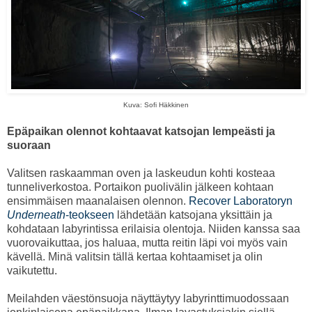
Kuva: Sofi Häkkinen
Epäpaikan olennot kohtaavat katsojan lempeästi ja
suoraan
Valitsen raskaamman oven ja laskeudun kohti kosteaa
tunneliverkostoa. Portaikon puolivälin jälkeen kohtaan
ensimmäisen maanalaisen olennon.
Recover Laboratoryn
Underneath
-teokseen
lähdetään katsojana yksittäin ja
kohdataan labyrintissa erilaisia olentoja. Niiden kanssa saa
vuorovaikuttaa, jos haluaa, mutta reitin läpi voi myös vain
kävellä. Minä valitsin tällä kertaa kohtaamiset ja olin
vaikutettu.
Meilahden väestönsuoja näyttäytyy labyrinttimuodossaan