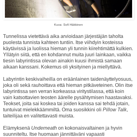
Kuva: Sofi Häkkinen
Tunnelissa vietettävä aika arvioidaan järjestäjän taholta
puolesta tunnista kahteen tuntiin. Itse viihdyin kosteissa
käytävissä ja luolissa hieman yli tunnin kiirehtimättä kulkien.
Yllätyin siitä, että en kohdannut muita juuri lainkaan, vaikka
tiesin labyrintissa olevan ainakin kuusi ihmistä samaan
aikaan kanssani. Kokemus oli yksityinen ja miellyttävä.
Labyrintin keskivaiheilla on eräänlainen taidenäyttelyosuus,
joka oli sekä rauhoittava että hieman pitkäveteinen. Olin itse
labyrintissa sen verran korkeassa viritystilassa, että koin
vain katsottavien teosten äärelle pysähtymisen haastavaksi.
Teokset, joita sai koskea tai joiden kanssa sai tehdä jotain,
tuntuivat mielekkäämmiltä. Oma suosikkini oli
Pillow Talk
,
taiteilijaa en valitettavasti muista.
Elämyksenä
Underneath
on kokonaisvaltainen ja hyvin
suunniteltu. Itse huomaan jännittäväni vapaasti