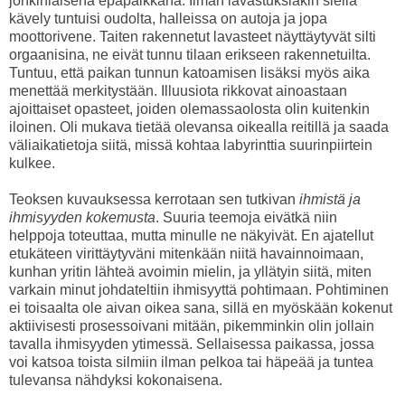
jonkinlaisena epäpaikkana. Ilman lavastuksiakin siellä
kävely tuntuisi oudolta, halleissa on autoja ja jopa
moottorivene. Taiten rakennetut lavasteet näyttäytyvät silti
orgaanisina, ne eivät tunnu tilaan erikseen rakennetuilta.
Tuntuu, että paikan tunnun katoamisen lisäksi myös aika
menettää merkitystään. Illuusiota rikkovat ainoastaan
ajoittaiset opasteet, joiden olemassaolosta olin kuitenkin
iloinen. Oli mukava tietää olevansa oikealla reitillä ja saada
väliaikatietoja siitä, missä kohtaa labyrinttia suurinpiirtein
kulkee.
Teoksen kuvauksessa kerrotaan sen tutkivan
ihmistä ja
ihmisyyden kokemusta
. Suuria teemoja eivätkä niin
helppoja toteuttaa, mutta minulle ne näkyivät. En ajatellut
etukäteen virittäytyväni mitenkään niitä havainnoimaan,
kunhan yritin lähteä avoimin mielin, ja yllätyin siitä, miten
varkain minut johdateltiin ihmisyyttä pohtimaan. Pohtiminen
ei toisaalta ole aivan oikea sana, sillä en myöskään kokenut
aktiivisesti prosessoivani mitään, pikemminkin olin jollain
tavalla ihmisyyden ytimessä. Sellaisessa paikassa, jossa
voi katsoa toista silmiin ilman pelkoa tai häpeää ja tuntea
tulevansa nähdyksi kokonaisena.