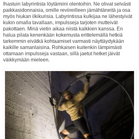
Ihastuin labyrintista löytämiini olentoihin. Ne olivat selvästi
paikkasidonnaisia, omille reviireilleen jämähtäneitä ja osa
myös hiukan ilkikurisia. Labyrintissa kulkijaa ne lähestyivät
kukin omalla tavallaan, impulsseja tarjoten mutteivät
pakottaen. Minä vietin aikaa niistä kaikkien kanssa. En
halua pilata kenenkään kokemusta erittelemällä hetkiä
tarkemmin eivätkä kohtaamiset varmasti näyttäydykään
kaikille samanlaisina. Rohkaisen kuitenkin lämpimästi
ottamaan impulsseja vastaan, sillä jaetut hetket jäivät
väikkymään mieleen.