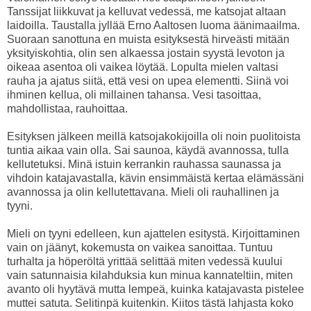
Tanssijat liikkuvat ja kelluvat vedessä, me katsojat altaan
laidoilla. Taustalla jyllää Erno Aaltosen luoma äänimaailma.
Suoraan sanottuna en muista esityksestä hirveästi mitään
yksityiskohtia, olin sen alkaessa jostain syystä levoton ja
oikeaa asentoa oli vaikea löytää. Lopulta mielen valtasi
rauha ja ajatus siitä, että vesi on upea elementti. Siinä voi
ihminen kellua, oli millainen tahansa. Vesi tasoittaa,
mahdollistaa, rauhoittaa.
Esityksen jälkeen meillä katsojakokijoilla oli noin puolitoista
tuntia aikaa vain olla. Sai saunoa, käydä avannossa, tulla
kellutetuksi. Minä istuin kerrankin rauhassa saunassa ja
vihdoin katajavastalla, kävin ensimmäistä kertaa elämässäni
avannossa ja olin kellutettavana. Mieli oli rauhallinen ja
tyyni.
Mieli on tyyni edelleen, kun ajattelen esitystä. Kirjoittaminen
vain on jäänyt, kokemusta on vaikea sanoittaa. Tuntuu
turhalta ja höperöltä yrittää selittää miten vedessä kuului
vain satunnaisia kilahduksia kun minua kannateltiin, miten
avanto oli hyytävä mutta lempeä, kuinka katajavasta pistelee
muttei satuta. Selitinpä kuitenkin. Kiitos tästä lahjasta koko