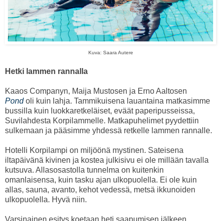
Kuva: Saara Autere
Hetki lammen rannalla
Kaaos Companyn, Maija Mustosen ja Erno Aaltosen
Pond
oli kuin lahja. Tammikuisena lauantaina matkasimme
bussilla kuin luokkaretkeläiset, eväät paperipusseissa,
Suvilahdesta Korpilammelle. Matkapuhelimet pyydettiin
sulkemaan ja pääsimme yhdessä retkelle lammen rannalle.
Hotelli Korpilampi on miljöönä mystinen. Sateisena
iltapäivänä kivinen ja kostea julkisivu ei ole millään tavalla
kutsuva. Allasosastolla tunnelma on kuitenkin
omanlaisensa, kuin tasku ajan ulkopuolella. Ei ole kuin
allas, sauna, avanto, kehot vedessä, metsä ikkunoiden
ulkopuolella. Hyvä niin.
Varsinainen esitys koetaan heti saapumisen jälkeen.