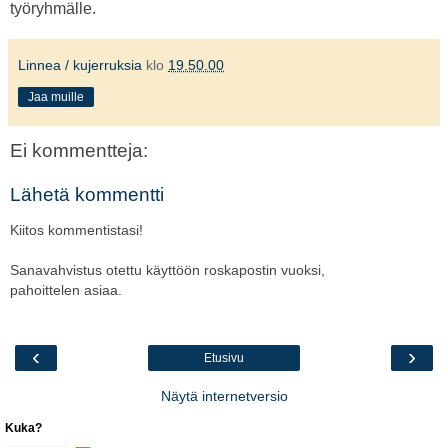
työryhmälle.
Linnea / kujerruksia
klo
19.50.00
Jaa muille
Ei kommentteja:
Lähetä kommentti
Kiitos kommentistasi!
Sanavahvistus otettu käyttöön roskapostin vuoksi,
pahoittelen asiaa.
‹
›
Etusivu
Näytä internetversio
Kuka?