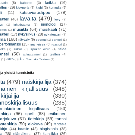
keikka
(16)
saatio
(5)
kabaree
(3)
tteri
(29)
klovneria
(8)
klubi
(3)
komedia
(9)
kutsuvieraslippu
(179)
ti
(11)
lavalta
(479)
eatteri
(46)
levy
(7)
monologi
(27)
tys
(1)
lukudraama
(1)
musiikki
(64)
musikaali
(71)
erros
(1)
atteri
(17)
nykysirkus
(28)
nykyteatteri
(7)
lmä
(168)
näyttely
(9)
operetti
(1)
paneeli
(1)
performanssi
(15)
raameissa
(8)
reactori
(1)
taide
olta
(7)
sirkus
(3)
spoken word
(4)
anssi
(56)
teatteri
(4)
tarinateatteri
(1)
video
(3)
a
(1)
Åbo Svenska Teatern
(1)
 ja yleisiä tunnisteita
lta
(479)
naiskirjailija
(374)
mainen kirjallisuus
(348)
irjailija
(330)
nöskirjallisuus
(235)
nninkielinen kirjallisuus
(153)
nkirja
(96)
spefi
(68)
esikoinen
arjakuva
(61)
tietokirja
(59)
tanssi
astenkirja
(50)
elokuva
(49)
fantasia
kirja
(44)
haaste
(43)
blogistania
(38)
ja
(38)
elämäkerta
(37)
klassikko
(26)