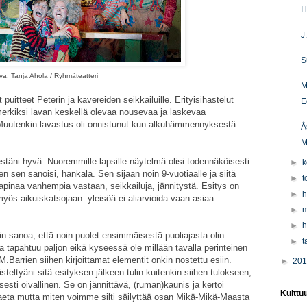
I
J
S
a: Tanja Ahola / Ryhmäteatteri
M
itteet Peterin ja kavereiden seikkailuille. Erityisihastelut
E
merkiksi lavan keskellä olevaa nousevaa ja laskevaa
. Muutenkin lavastus oli onnistunut kun alkuhämmennyksestä
Å
M
stäni hyvä. Nuoremmille lapsille näytelmä olisi todennäköisesti
►
k
iten sen sanoisi, hankala. Sen sijaan noin 9-vuotiaalle ja siitä
►
t
apinaa vanhempia vastaan, seikkailuja, jännitystä. Esitys on
►
h
myös aikuiskatsojaan: yleisöä ei aliarvioida vaan asiaa
►
m
►
h
in sanoa, että noin puolet ensimmäisestä puoliajasta olin
►
t
la tapahtuu paljon eikä kyseessä ole millään tavalla perinteinen
.Barrien siihen kirjoittamat elementit onkin nostettu esiin.
►
20
steltyäni sitä esityksen jälkeen tulin kuitenkin siihen tulokseen,
sti oivallinen. Se on jännittävä, (ruman)kaunis ja kertoi
Kulttu
 paeta mutta miten voimme silti säilyttää osan Mikä-Mikä-Maasta