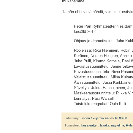
mukanamme.
Tämän ehtii vielä nähdä, viimeiset esity
Peter Pan Ryhmäteatterin esitt
kesällä 2012
Ohjaus ja dramatisointi: Juha Ku
Rooleissa:
Riku Nieminen, Robin S
Keränen, Nestori Hellgren, Annika 
Juha Pulli, Kimmo Korpela, Pasi W
Lavastussuunnittelu: Janne Siltav
Puvustussuunnittelu: Niina Pasa
Valaistussuunnittelu: Miina Kultan
Äänisuunnittelu: Jussi Kärkkäine
Sävellys: Jukka Hannukainen, Ju
Maskeeraussuunnittelu: Riikka Vi
Lennätys: Pasi Warsell
Taistelukoreografiat: Oula Kitti
Lähettänyt
Linnea / kujerruksia
klo
10.08.00
Tunnisteet:
kesäteatteri
,
lavalta
,
näytelmä
,
Ryhm