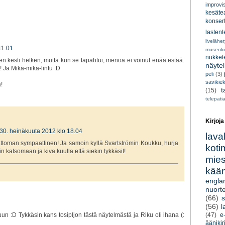
improvi
kesätea
konsert
lastent
livelähe
11.01
museoki
nukkete
n kesti hetken, mutta kun se tapahtui, menoa ei voinut enää estää.
näyte
 Ja Mikä-mikä-lintu :D
peli
(3)
savikiek
!
t
(15)
telepati
Kirjoja
30. heinäkuuta 2012 klo 18.04
lava
attoman sympaattinen! Ja samoin kyllä Svartströmin Koukku, hurja
koti
n katsomaan ja kiva kuulla että siekin tykkäsit!
miesk
kään
engla
nuorte
(66)
s
(56)
l
uun :D Tykkäsin kans tosipljon tästä näytelmästä ja Riku oli ihana (:
(47)
e-
äänikir