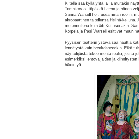
Kiitellä saa kyllä yhtä lailla muitakin näyt
Tomnikov oli täpäkkä Leena ja hänen velj
Sanna Warsell hoiti useamman roolin, mu
akrobaattinen taiteilunsa Helinä-keijuna.
merenneitona kuin äiti Kultasenakin. Sam
Korpela ja Pasi Warsell esittivät muun mu
Fyysisen teatterin ystävä saa nauttia kat
lennätystä kuin breakdanceakin. Eikä tul
näyttelijöistä tekee monta roolia, joista
esimerkiksi lentovaljaiden ja kiinnitysten l
häiriintyä.