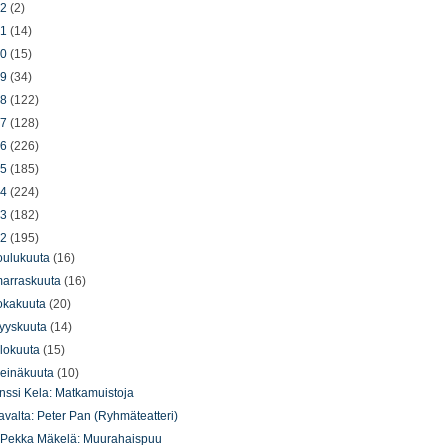
22
(2)
21
(14)
20
(15)
19
(34)
18
(122)
17
(128)
16
(226)
15
(185)
14
(224)
13
(182)
12
(195)
oulukuuta
(16)
arraskuuta
(16)
okakuuta
(20)
yyskuuta
(14)
lokuuta
(15)
einäkuuta
(10)
nssi Kela: Matkamuistoja
avalta: Peter Pan (Ryhmäteatteri)
.Pekka Mäkelä: Muurahaispuu