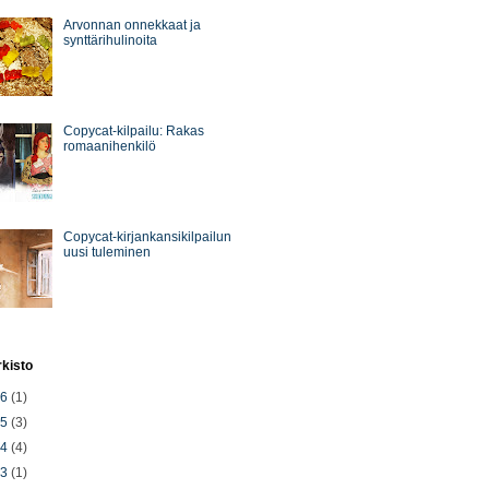
Arvonnan onnekkaat ja
synttärihulinoita
Copycat-kilpailu: Rakas
romaanihenkilö
Copycat-kirjankansikilpailun
uusi tuleminen
rkisto
26
(1)
25
(3)
24
(4)
23
(1)