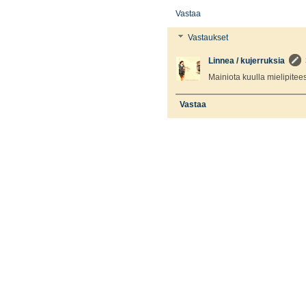
Vastaa
Vastaukset
Linnea / kujerruksia
Mainiota kuulla mielipiteesi
Vastaa