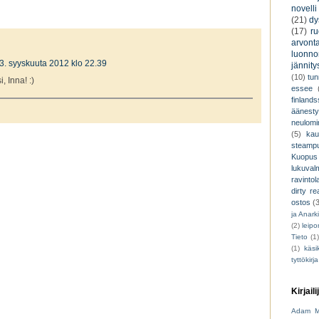
novelli
(21)
dy
(17)
r
arvont
luonnon
3. syyskuuta 2012 klo 22.39
jännity
(10)
tu
, Inna! :)
essee
finland
äänest
neulomi
(5)
kau
steamp
Kuopus
lukuva
ravintol
dirty re
ostos
(
ja Anark
(2)
leip
Tieto
(1
(1)
käsik
tyttökirja
Kirjaili
Adam M