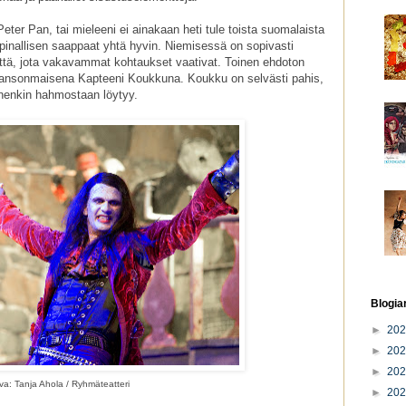
ter Pan, tai mieleeni ei ainakaan heti tule toista suomalaista
apinallisen saappaat yhtä hyvin. Niemisessä on sopivasti
yttä, jota vakavammat kohtaukset vaativat. Toinen ehdoton
nmansonmaisena Kapteeni Koukkuna. Koukku on selvästi pahis,
änenkin hahmostaan löytyy.
Blogia
►
20
►
20
►
20
a: Tanja Ahola / Ryhmäteatteri
►
20