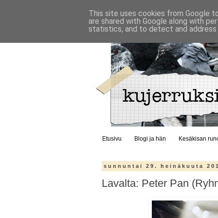
This site uses cookies from Google to 
are shared with Google along with per
statistics, and to detect and address
Etusivu
Blogi ja hän
Kesäkisan run
sunnuntai 29. heinäkuuta 20
Lavalta: Peter Pan (Ryhm