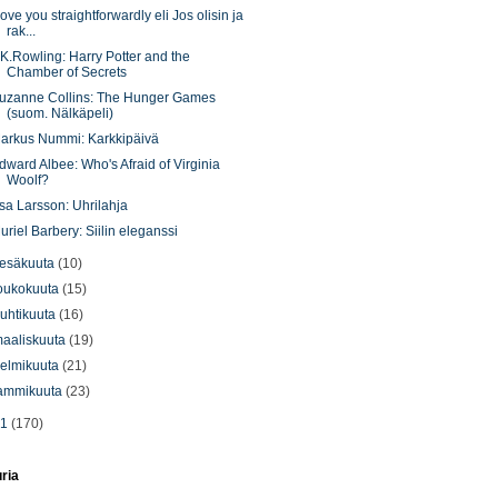
 love you straightforwardly eli Jos olisin ja
rak...
.K.Rowling: Harry Potter and the
Chamber of Secrets
uzanne Collins: The Hunger Games
(suom. Nälkäpeli)
arkus Nummi: Karkkipäivä
dward Albee: Who's Afraid of Virginia
Woolf?
sa Larsson: Uhrilahja
uriel Barbery: Siilin eleganssi
esäkuuta
(10)
oukokuuta
(15)
uhtikuuta
(16)
aaliskuuta
(19)
elmikuuta
(21)
ammikuuta
(23)
11
(170)
uria