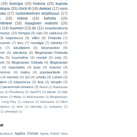
(26)
biologia
(25)
historia
(25)
kupista
stopia
(20)
chick lit
(18)
dekkari
(17)
runo
uoka
(17)
ruotsinkielinen kirjallisuus
(17)
a
(16)
elämä
(16)
kahvila
(16)
tieteet
(16)
maaginen realismi
(16)
s
(14)
huumori
(13)
ilo
(11)
omaelämäkerta
nnustus
(10)
hömppä
(9)
satu
(9)
valokuva
(9)
(8)
kirjamessut
(8)
trilleri
(8)
Finlandia
(7)
ssvensk
(7)
levy
(7)
nostalgia
(7)
toiminta
(7)
ys
(7)
lukudiplomi
(6)
lukumaraton
(6)
nen
(6)
päiväkirja
(6)
Blogistanian Finlandia
hu
(5)
kuunnelma
(5)
resepti
(5)
sota
(5)
unk
(5)
Blogistanian Globalia
(4)
Blogistanian
(4)
haastattelu
(4)
joulu
(4)
kolumni
(4)
lmennus
(4)
matka
(4)
populaaritiede
(4)
a
(4)
toivotus
(4)
työ
(4)
urheilu
(4)
Lontoo
(3)
alism
(3)
kirjastossa
(3)
lista
(3)
lukupiiri
(3)
3)
paranormal romance
(3)
Nobel
(2)
Rakkautta
iaa
(2)
Readberry
(2)
SpefiTV
(2)
kilpailu
(2)
kirje
ominen
(2)
#kirja
(1)
#lukuhaaste
(1)
Blogistanian
)
Long Play
(1)
copycat
(1)
hakusana
(1)
kiitos
irjoitus
(1)
lehti
(1)
miki-kirja
(1)
tositarina
(1)
(1)
yhteistyö
(1)
jat
Agatha Christie
ansbach
Agota Kristof
Aina