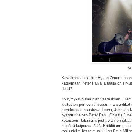
Kuv
Kävellessään sisälle Hyvän Omantunnon
katsomaan Peter Pania ja täällä on sirku
dead?
Kysymyksiin saa pian vastauksen. Olemm
Kultasten perheen vihreään mansardikatt
kerroksessa asustavat Leena, Jukka ja M
pystytukkainen Peter Pan.
Ohjaaja Juha
kotoiseen Helsinkiin, josta pian lennetää
kipeästi kaipaavat äitiä. Brittiläisen peri
taajuudelle, jossa musiikki on Pelle Milj