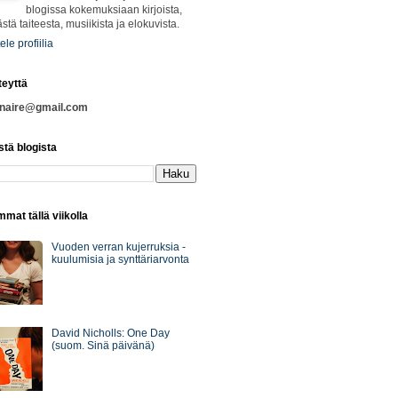
blogissa kokemuksiaan kirjoista,
ästä taiteesta, musiikista ja elokuvista.
ele profiilia
teyttä
nnaire@gmail.com
stä blogista
mat tällä viikolla
Vuoden verran kujerruksia -
kuulumisia ja synttäriarvonta
David Nicholls: One Day
(suom. Sinä päivänä)