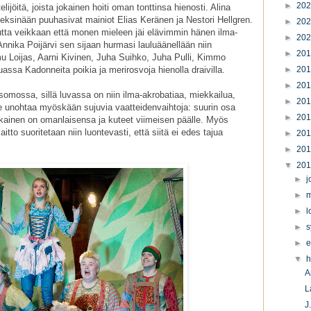
►
20
telijöitä, joista jokainen hoiti oman tonttinsa hienosti. Alina
eksinään puuhasivat mainiot Elias Keränen ja Nestori Hellgren.
►
20
tta veikkaan että monen mieleen jäi elävimmin hänen ilma-
►
20
Annika Poijärvi sen sijaan hurmasi lauluäänellään niin
►
20
u Loijas, Aarni Kivinen, Juha Suihko, Juha Pulli, Kimmo
assa Kadonneita poikia ja merirosvoja hienolla draivilla.
►
20
►
20
somossa, sillä luvassa on niin ilma-akrobatiaa, miekkailua,
►
20
e unohtaa myöskään sujuvia vaatteidenvaihtoja: suurin osa
►
20
 jokainen on omanlaisensa ja kuteet viimeisen päälle. Myös
aitto suoritetaan niin luontevasti, että siitä ei edes tajua
►
20
►
20
▼
20
►
j
►
m
►
l
►
s
►
e
▼
h
A
L
J