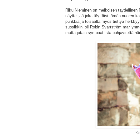
Riku Nieminen on melkoisen täydellinen Pe
näyttelijää joka täyttäisi tämän nuoren k
punkkia ja toisaalta myös tiettyä herkky
suosikkini oli Robin Svartström marily
mutta jotain sympaattista pohjavirettä h
Kuv