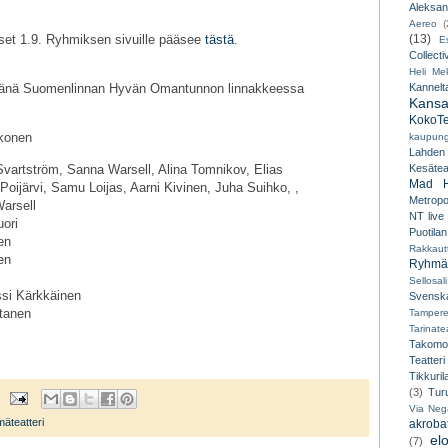
Aleksant
Aereo
(
kset 1.9. Ryhmiksen sivuille pääsee
tästä
.
(13)
E
Collecti
Heli Mek
ämänä Suomenlinnan Hyvän Omantunnon linnakkeessa
Kannelt
Kansal
KokoTe
kkonen
kaupungi
Lahden
vartström, Sanna Warsell, Alina Tomnikov, Elias
Kesäteat
Mad H
Poijärvi, Samu Loijas, Aarni Kivinen, Juha Suihko, ,
Metropo
arsell
NT live
uori
Puotilan
nen
Rakkaut
en
Ryhmät
n
Sellosali
ssi Kärkkäinen
Svenska
rtanen
Tampere
Tarinatea
Takomo
Teatteri
Tikkuril
(3)
Tur
Via Neg
äteatteri
akroba
el
(7)