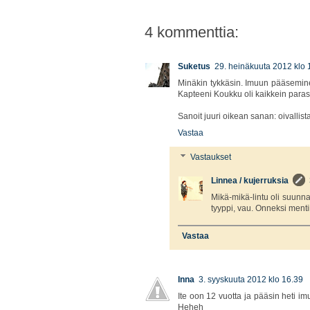
4 kommenttia:
Suketus
29. heinäkuuta 2012 klo 
Minäkin tykkäsin. Imuun pääsemine
Kapteeni Koukku oli kaikkein paras!
Sanoit juuri oikean sanan: oivallista
Vastaa
Vastaukset
Linnea / kujerruksia
Mikä-mikä-lintu oli suunn
tyyppi, vau. Onneksi mentii
Vastaa
Inna
3. syyskuuta 2012 klo 16.39
Ite oon 12 vuotta ja pääsin heti im
Heheh