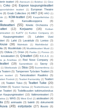
erin teatteri
(4)
Ateneum
(1)
Bolshoi
(1)
Circo
Cirko
(24)
Espoon kaupunginteatteri
2)
European Theatre
spoonlahden teatteri
(1)
HKT
(24)
ve
(8)
Gnab Collective
(4)
HRO
(1)
KOM-teatteri
(14)
lin
(1)
Kaapelitehdas
(1)
alo
(8)
Kansallisooppera
(8)
listeatteri
(55)
Kinetic Orchestra
(7)
atteri
(12)
Korjaamo
(16)
Kotkan
nteatteri
(1)
KultTV
(1)
Kuriton Company
(2)
 Kaupunginteatteri
(3)
Lahden Uusi
teri
(5)
Lahti
(3)
Lavaklubi
(5)
Lontoo
(3)
ouse
(38)
Malmitalo
(1)
Mathildedal
(2)
lia
(8)
Musiikkitalo
(4)
Musiikkiteatteri Musti
(1)
(5)
Oblivia
(7)
Orion
(4)
Partita
(1)
Porvoo
(2)
Q-teatteri
(16)
 kesäteatteri
(5)
R.E.A.D.
(1)
Red Nose Company
(4)
ta ja Anarkiaa
(2)
eatteri
(19)
Savoy
(3)
Samettiklubi
(1)
Stoa
(16)
(1)
Sibeliustalo
(2)
Suomenlinna
(1)
 Teatern
(5)
Tampereen Työväen Teatteri
(3)
Tanssiteatteri Raatikko
(5)
en teatteri
(2)
Teatteri
tteri Foxtrott
(1)
Teatteri Kantanäky
(2)
Teatteri Tuike
(20)
(4)
Teatteri Toivo
(5)
 Union
(6)
Teatteri Vantaa
(2)
Teatterimuseo
(1)
an Teatteri
(6)
Todellisuuden tutkimuskeskus
un Kaupunginteatteri
(10)
Valtimonteatteri
(7)
WHS
(5)
aistiteatteri
(4)
ativa
(1)
West End
(2)
tia
(15)
animaatio
(3)
baletti
(6)
dokumentti
okuva
(49)
esitystaide
(27)
illuusio
(6)