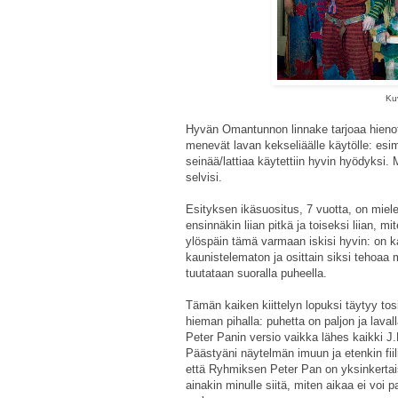
Kuv
Hyvän Omantunnon linnake tarjoaa hienot pu
menevät lavan kekseliäälle käytölle: esi
seinää/lattiaa käytettiin hyvin hyödyksi
selvisi.
Esityksen ikäsuositus, 7 vuotta, on miele
ensinnäkin liian pitkä ja toiseksi liian, m
ylöspäin tämä varmaan iskisi hyvin: on k
kaunistelematon ja osittain siksi tehoaa 
tuutataan suoralla puheella.
Tämän kaiken kiittelyn lopuksi täytyy tos
hieman pihalla: puhetta on paljon ja laval
Peter Panin versio vaikka lähes kaikki J.M
Päästyäni näytelmän imuun ja etenkin fiili
että Ryhmiksen Peter Pan on yksinkertaise
ainakin minulle siitä, miten aikaa ei voi