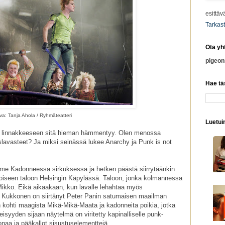
esittäv
Tarkast
Ota yh
pigeo
Hae tä
a: Tanja Ahola / Ryhmäteatteri
Luetuim
 linnakkeeseen sitä hieman hämmentyy. Olen menossa
slavasteet? Ja miksi seinässä lukee Anarchy ja Punk is not
e Kadonneessa sirkuksessa ja hetken päästä siirrytäänkin
oiseen taloon Helsingin Käpylässä. Taloon, jonka kolmannessa
ikko. Eikä aikaakaan, kun lavalle lehahtaa myös
 Kukkonen on siirtänyt Peter Panin satumaisen maailman
n kohti maagista Mikä-Mikä-Maata ja kadonneita poikia, jotka
nteisyyden sijaan näytelmä on viritetty kapinalliselle punk-
oonaa ja pääkallot sisustuselementtejä.