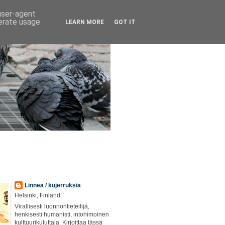
 user-agent
nerate usage
LEARN MORE
GOT IT
Linnea / kujerruksia
Helsinki, Finland
Virallisesti luonnontieteilijä,
henkisesti humanisti, intohimoinen
kulttuurikuluttaja. Kirjoittaa tässä