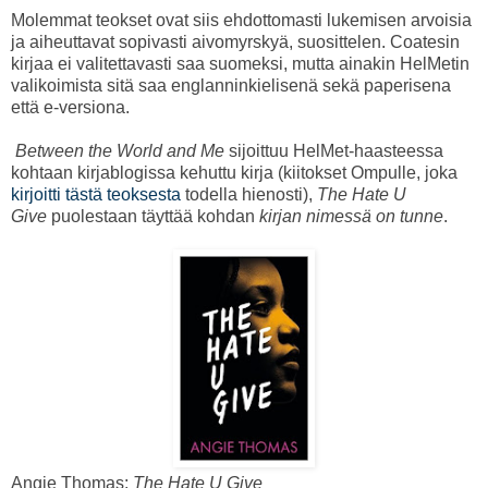
Molemmat teokset ovat siis ehdottomasti lukemisen arvoisia
ja aiheuttavat sopivasti aivomyrskyä, suosittelen. Coatesin
kirjaa ei valitettavasti saa suomeksi, mutta ainakin HelMetin
valikoimista sitä saa englanninkielisenä sekä paperisena
että e-versiona.
Between the World and Me
sijoittuu HelMet-haasteessa
kohtaan kirjablogissa kehuttu kirja (kiitokset Ompulle, joka
kirjoitti tästä teoksesta
todella hienosti),
The Hate U
Give
puolestaan täyttää kohdan
kirjan nimessä on tunne
.
Angie Thomas:
The Hate U Give