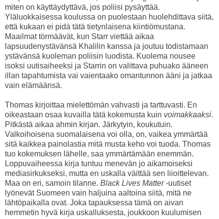
miten on käyttäydyttävä, jos poliisi pysäyttää.
Yläluokkaisessa koulussa on puolestaan huolehdittava siitä,
että kukaan ei pidä tätä tietynlaisena kiintiömustana.
Maailmat törmäävät, kun Starr viettää aikaa
lapsuudenystävänsä Khalilin kanssa ja joutuu todistamaan
ystävänsä kuoleman poliisin luodista. Kuolema nousee
isoksi uutisaiheeksi ja Starrin on valittava puhuako ääneen
illan tapahtumista vai vaientaako omantunnon ääni ja jatkaa
vain elämäänsä.
Thomas kirjoittaa mielettömän vahvasti ja tarttuvasti. En
oikeastaan osaa kuvailla tätä kokemusta kuin
voimakkaaksi
.
Pitkästä aikaa ahmin kirjan. Järkytyin, koukutuin.
Valkoihoisena suomalaisena voi olla, on, vaikea ymmärtää
sitä kaikkea painolastia mitä musta keho voi tuoda. Thomas
tuo kokemuksen lähelle, saa ymmärtämään enemmän.
Loppuvaiheessa kirja tuntuu menevän jo aikamoiseksi
mediasirkukseksi, mutta en uskalla väittää sen liioittelevan.
Maa on eri, samoin tilanne.
Black Lives Matter
-uutiset
lyönevät Suomeen vain haljuina aaltoina siitä, mitä ne
lähtöpaikalla ovat. Joka tapauksessa tämä on aivan
hemmetin hyvä kirja uskalluksesta, joukkoon kuulumisen