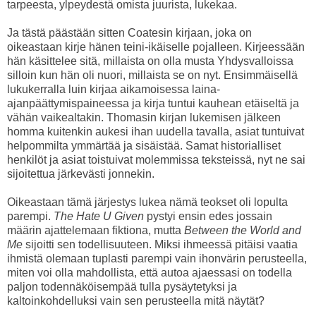
tarpeesta, ylpeydestä omista juurista, lukekaa.
Ja tästä päästään sitten Coatesin kirjaan, joka on
oikeastaan kirje hänen teini-ikäiselle pojalleen. Kirjeessään
hän käsittelee sitä, millaista on olla musta Yhdysvalloissa
silloin kun hän oli nuori, millaista se on nyt. Ensimmäisellä
lukukerralla luin kirjaa aikamoisessa laina-
ajanpäättymispaineessa ja kirja tuntui kauhean etäiseltä ja
vähän vaikealtakin. Thomasin kirjan lukemisen jälkeen
homma kuitenkin aukesi ihan uudella tavalla, asiat tuntuivat
helpommilta ymmärtää ja sisäistää. Samat historialliset
henkilöt ja asiat toistuivat molemmissa teksteissä, nyt ne sai
sijoitettua järkevästi jonnekin.
Oikeastaan tämä järjestys lukea nämä teokset oli lopulta
parempi.
The Hate U Given
pystyi ensin edes jossain
määrin ajattelemaan fiktiona, mutta
Between the World and
Me
sijoitti sen todellisuuteen. Miksi ihmeessä pitäisi vaatia
ihmistä olemaan tuplasti parempi vain ihonvärin perusteella,
miten voi olla mahdollista, että autoa ajaessasi on todella
paljon todennäköisempää tulla pysäytetyksi ja
kaltoinkohdelluksi vain sen perusteella mitä näytät?