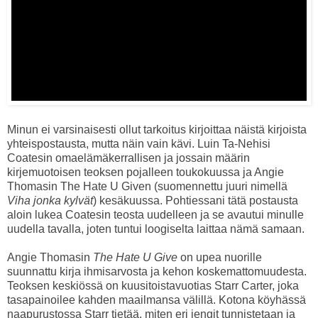
Minun ei varsinaisesti ollut tarkoitus kirjoittaa näistä kirjoista
yhteispostausta, mutta näin vain kävi. Luin Ta-Nehisi
Coatesin omaelämäkerrallisen ja jossain määrin
kirjemuotoisen teoksen pojalleen toukokuussa ja Angie
Thomasin The Hate U Given (suomennettu juuri nimellä
Viha jonka kylvät
) kesäkuussa. Pohtiessani tätä postausta
aloin lukea Coatesin teosta uudelleen ja se avautui minulle
uudella tavalla, joten tuntui loogiselta laittaa nämä samaan.
Angie Thomasin
The Hate U Give
on upea nuorille
suunnattu kirja ihmisarvosta ja kehon koskemattomuudesta.
Teoksen keskiössä on kuusitoistavuotias Starr Carter, joka
tasapainoilee kahden maailmansa välillä. Kotona köyhässä
naapurustossa Starr tietää, miten eri jengit tunnistetaan ja