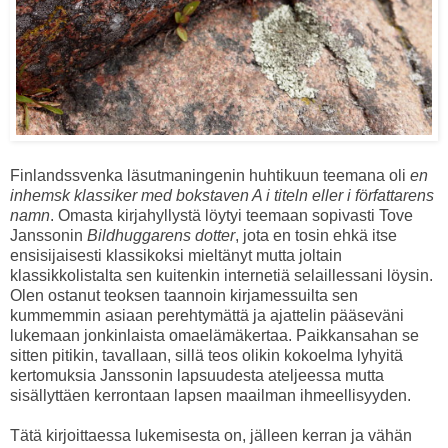
Finlandssvenka läsutmaningenin huhtikuun teemana oli
en
inhemsk klassiker med bokstaven A i titeln eller i författarens
namn
. Omasta kirjahyllystä löytyi teemaan sopivasti Tove
Janssonin
Bildhuggarens dotter
, jota en tosin ehkä itse
ensisijaisesti klassikoksi mieltänyt mutta joltain
klassikkolistalta sen kuitenkin internetiä selaillessani löysin.
Olen ostanut teoksen taannoin kirjamessuilta sen
kummemmin asiaan perehtymättä ja ajattelin pääseväni
lukemaan jonkinlaista omaelämäkertaa. Paikkansahan se
sitten pitikin, tavallaan, sillä teos olikin kokoelma lyhyitä
kertomuksia Janssonin lapsuudesta ateljeessa mutta
sisällyttäen kerrontaan lapsen maailman ihmeellisyyden.
Tätä kirjoittaessa lukemisesta on, jälleen kerran ja vähän