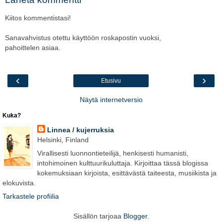
Kiitos kommentistasi!
Sanavahvistus otettu käyttöön roskapostin vuoksi,
pahoittelen asiaa.
‹
›
Etusivu
Näytä internetversio
Kuka?
Linnea / kujerruksia
Helsinki, Finland
Virallisesti luonnontieteilijä, henkisesti humanisti,
intohimoinen kulttuurikuluttaja. Kirjoittaa tässä blogissa
kokemuksiaan kirjoista, esittävästä taiteesta, musiikista ja
elokuvista.
Tarkastele profiilia
Sisällön tarjoaa
Blogger
.