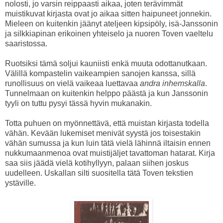
nolosti, jo varsin reippaasti aikaa, joten terävimmät
muistikuvat kirjasta ovat jo aikaa sitten haipuneet jonnekin.
Mieleen on kuitenkin jäänyt ateljeen kipsipöly, isä-Janssonin
ja silkkiapinan erikoinen yhteiselo ja nuoren Toven vaeltelu
saaristossa.
Ruotsiksi tämä soljui kauniisti enkä muuta odottanutkaan.
Välillä kompastelin vaikeampien sanojen kanssa, sillä
runollisuus on vielä vaikeaa luettavaa
andra inhemskalla
.
Tunnelmaan on kuitenkin helppo päästä ja kun Janssonin
tyyli on tuttu pysyi tässä hyvin mukanakin.
Totta puhuen on myönnettävä, että muistan kirjasta todella
vähän. Kevään lukemiset menivät syystä jos toisestakin
vähän sumussa ja kun luin tätä vielä lähinnä iltaisin ennen
nukkumaanmenoa ovat muistijäljet tavattoman hatarat. Kirja
saa siis jäädä vielä kotihyllyyn, palaan siihen joskus
uudelleen. Uskallan silti suositella tätä Toven tekstien
ystäville.