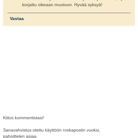
korjattu oikeaan muotoon. Hyvää syksyä!
Vastaa
Kiitos kommentistasi!
Sanavahvistus otettu käyttöön roskapostin vuoksi,
pahoittelen asiaa.