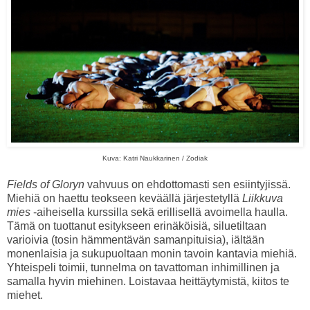
Kuva: Katri Naukkarinen / Zodiak
Fields of Gloryn
vahvuus on ehdottomasti sen esiintyjissä.
Miehiä on haettu teokseen keväällä järjestetyllä
Liikkuva
mies
-aiheisella kurssilla sekä erillisellä avoimella haulla.
Tämä on tuottanut esitykseen erinäköisiä, siluetiltaan
varioivia (tosin hämmentävän samanpituisia), iältään
monenlaisia ja sukupuoltaan monin tavoin kantavia miehiä.
Yhteispeli toimii, tunnelma on tavattoman inhimillinen ja
samalla hyvin miehinen. Loistavaa heittäytymistä, kiitos te
miehet.