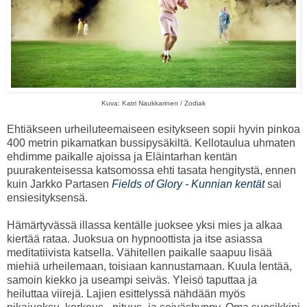
Kuva: Katri Naukkarinen / Zodiak
Ehtiäkseen urheiluteemaiseen esitykseen sopii hyvin pinkoa
400 metrin pikamatkan bussipysäkiltä. Kellotaulua uhmaten
ehdimme paikalle ajoissa ja Eläintarhan kentän
puurakenteisessa katsomossa ehti tasata hengitystä, ennen
kuin Jarkko Partasen
Fields of Glory - Kunnian kentät
sai
ensiesityksensä.
Hämärtyvässä illassa kentälle juoksee yksi mies ja alkaa
kiertää rataa. Juoksua on hypnoottista ja itse asiassa
meditatiivista katsella. Vähitellen paikalle saapuu lisää
miehiä urheilemaan, toisiaan kannustamaan. Kuula lentää,
samoin kiekko ja useampi seiväs. Yleisö taputtaa ja
heiluttaa viirejä. Lajien esittelyssä nähdään myös