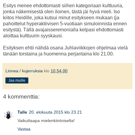
Esitys menee ehdottomasti siihen kategoriaan kulttuuria,
jonka näkemisestä olen iloinen, tästä jäi hyvä mieli. Iso
kiitos Heidille, joka kutsui minut esitykseen mukaan (ja
pahoittelut hyperaktiivisen 5-vuotiaan simuloinnista ennen
esitystä). Tällä avajaisseremonialla kelpasi ehdottomasti
aloittaa kulttuurin syyskausi.
Esityksen ehtii nähdä osana Juhlaviikkojen ohjelmaa vielä
tänään torstaina ja huomenna perjantaina klo 21.00.
Linnea / kujerruksia
klo
10.54.00
Jaa muille
4 kommenttia:
Talle
20. elokuuta 2015 klo 23.21
Vaikuttaapa mielenkiintoiselta!
Vastaa