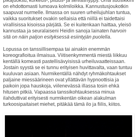
pikajuoksu, korkeus-, pituus- ja seiväshyppy. Oma suosikkini
on ehdottomasti lumoava kolmiloikka. Kannustusjoukotkin
saapuvat nurmelle. Ilmassa on suuren urheilujuhlan tuntua,
vaikka suoritukset ovakin sellaisia että niillä ei taidettaisi
virallisissa kisoissa pärjätä. Se ei kuitenkaan haittaa, yleisö
kannustaa ja seuralaiseni Heidin sanoja lainaten
harvoin
sitä on näin paljon esityksessä esiintyjän puolella
.
Lopussa on tanssillisempaa tai ainakin enemmän
koreografioitua ilmaisua. Viitisenkymmentä miestä liikkuu
kentällä komeasti pastellisävyisissä urheiluvaatteissaan.
Jostain syystä se ei tunnu erityisen huvittavalta, vaan tuntuu
kuuluvan asiaan. Nurmikentällä nähdyt ryhmäkohtaukset
paljaine miessäärineen ovat yllättävän hypnoottisia ja
paikoin jopa hauskoja, viilenevässä illassa tosin ehkä
hitusen pitkiä. Vapaassa tanssikohtauksessa minua
ilahduttivat erityisesti nurmikentän oikean alakulman
turkoosipaitaiset miehet, pitäkää tämä ilo ja fiilis, kiitos.