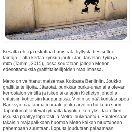
Kesällä ehtii ja uskaltaa hamstrata hyllystä bestseller-
lainoja. Tällä kertaa kynsiin joutui Jari Järvelän
Tyttö ja
rotta
(Tammi, 2015), jossa seurataan jälleen Metron
edesottamuksia graffititaiteilijoiden maailmassa.
Metro on vaihtanut maisemaa Kotkasta Berliiniin. Joukko
graffititaiteilijoita, Jäärotat, punkkaa purku-uhan alla olevan
kerrostalon vintillä ja iskee aika ajoin Kielletyn johdolla
erilaisiin kohteisiin kaupungissa. Vintin seinää koristaa upea
Banksyn maalaama muraali, jonka arvo on huikean suuri.
Tapahtumat lähtevät rytinällä käyntiin, kun yksi Jäärottien
iskuista päättyy täpärästi ja Metro loukkaantuu. Palatessaan
takaisin majapaikkaan huomaa Metro kaiken muuttuneen
pahempaan suuntaan. Lopulta joudutaan palaamaan