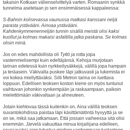
takaisin Kotkaan välienselvittelyä varten. Romaanin synkkä
tunnelma asetetaan jo sen ensimmäisessä kappaleessa:
S-Bahnin kolisevassa vaunussa matkasi kanssani neljä
parasta ystävääni. Ainoaa ystävääni.
Kahdenkymmenenneljän tunnin sisällä meistä olisi kaksi
kuollut ja kolmas makaisi asfaltilla jalka paskana. Se kolmas
olisin minä.
Jos on edes mahdollista oli
Tyttö ja rotta
jopa
vastenmielisempi kuin edeltäjänsä. Kehoja murjotaan
tarinan edetessä kuin nyrkkeilysäkkejä, välillä jopa hampain
ja teräasein. Väkivalta puskee läpi jatkuvasti ja lukemista ei
voi kokea miellyttäväksi. Silti Metron tarina on luettava
loppuun. Edellisen teoksen koston kierre on myös tuntunut
vaihtuvan johonkin synkempään ja raskaampaan, paikoin
mielettömään väkivaltaan ja ahneuteen.
Jotain kiehtovaa tässä kuitenkin on. Aina välillä teoksen
suvantokohdissa paistaa läpi käsittämätöntä hyvyyttä ja se
on se, mikä saa jatkamaan. Että jossain vaiheessa sitä olisi
enemmän. Järvelä vakuuttaa minua kirjailijana edelleen,
seuraavaksi aion tutustua miehen vanhempaan tuotantoon.