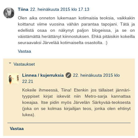
Tiina
22. heinäkuuta 2015 klo 17.13
Olen aika onneton lukemaan kotimaisia teoksia, vaikkakin
koittanut viime vuosina vähän parantaa tapojani. Tätä ja
edellistä osaa on näkynyt paljon blogeissa, ja se on
väistämättä herättänyt kiinnostuksen. Ehkä pitäisikin kokeilla
seuraavaksi Järvelää kotimaiselta osastolta. :)
Vastaa
Vastaukset
Linnea / kujerruksia
22. heinäkuuta 2015 klo
22.21
Kokeile ihmeessä, Tiina! Etenkin jos tällaiset jännäri-
tyyppiset kirjat iskevät niin Metro-sarja kannattaa
koeajaa. Itse pidin myös Järvelän Särkyvää-teoksesta
(joka on se kolmas kirjailijan teos, jonka olen ehtinyt
lukea).
Vastaa