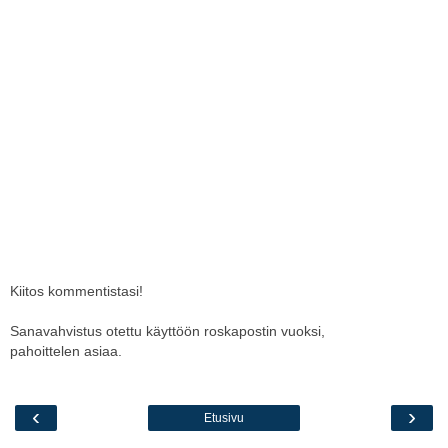
Kiitos kommentistasi!
Sanavahvistus otettu käyttöön roskapostin vuoksi,
pahoittelen asiaa.
‹
›
Etusivu