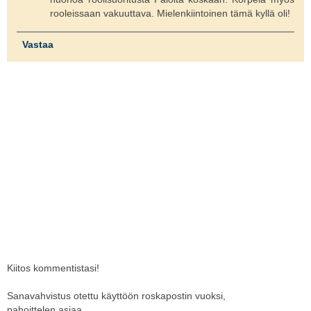
rooleissaan vakuuttava. Mielenkiintoinen tämä kyllä oli!
Vastaa
Kiitos kommentistasi!
Sanavahvistus otettu käyttöön roskapostin vuoksi,
pahoittelen asiaa.