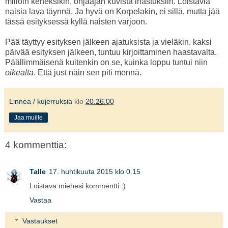
milloin keneksikin, ohjaajan kuvista ihastuksiin. Loistavia
naisia lava täynnä. Ja hyvä on Korpelakin, ei sillä, mutta jää
tässä esityksessä kyllä naisten varjoon.
Pää täyttyy esityksen jälkeen ajatuksista ja vieläkin, kaksi
päivää esityksen jälkeen, tuntuu kirjoittaminen haastavalta.
Päällimmäisenä kuitenkin on se, kuinka loppu tuntui niin
oikealta
. Että just näin sen piti mennä.
Linnea / kujerruksia
klo
20.26.00
Jaa muille
4 kommenttia:
Talle
17. huhtikuuta 2015 klo 0.15
Loistava miehesi kommentti :)
Vastaa
Vastaukset