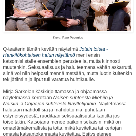
Kuva: Pate Pesonius
Q-teatterin tämän kevään näytelmä
Jotain toista -
Henkilökohtaisen halun näyttämö
meni ensin
katsomislistalle ensemblen perusteella, mutta kiinnosti
muutenkin. Seksuaalisuus ja halu teemana vähän askarrutti,
siinä voi niin helposti mennä metsään, mutta luotin kuitenkin
tekijätiimiin ja liput tuli varattua huhtikuulle.
Mirja Sarkolan käsikirjoittamassa ja ohjaamassa
näytelmässä kerrotaan
Naisen suhteesta Miehiin ja
Naisiin
ja
Ohjaajan suhteesta Näyttelijöihin
. Näytelmässä
halutaan mahdollisia ja mahdottomia, puhutaan
estyneisyydestä, ruoditaan seksuaalisuutta kantilta jos
toiseltakin. Katsojana menee paikoin sekaisin, mikä on
omaelämäkerrallista ja totta, mikä kuviteltua tai kertojan
omasta katsantokannasta kuvitettua. Esitys etenee