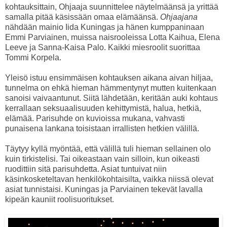
kohtauksittain, Ohjaaja suunnittelee näytelmäänsä ja yrittää
samalla pitää käsissään omaa elämäänsä.
Ohjaajana
nähdään mainio Iida Kuningas ja hänen kumppaninaan
Emmi Parviainen, muissa naisrooleissa Lotta Kaihua, Elena
Leeve ja Sanna-Kaisa Palo. Kaikki miesroolit suorittaa
Tommi Korpela.
Yleisö istuu ensimmäisen kohtauksen aikana aivan hiljaa,
tunnelma on ehkä hieman hämmentynyt mutten kuitenkaan
sanoisi vaivaantunut. Siitä lähdetään, keritään auki kohtaus
kerrallaan seksuaalisuuden kehittymistä, halua, hetkiä,
elämää. Parisuhde on kuvioissa mukana, vahvasti
punaisena lankana toisistaan irrallisten hetkien välillä.
Täytyy kyllä myöntää, että välillä tuli hieman sellainen olo
kuin tirkistelisi. Tai oikeastaan vain silloin, kun oikeasti
ruodittiin sitä parisuhdetta. Asiat tuntuivat niin
käsinkosketeltavan henkilökohtaisilta, vaikka niissä olevat
asiat tunnistaisi. Kuningas ja Parviainen tekevät lavalla
kipeän kauniit roolisuoritukset.