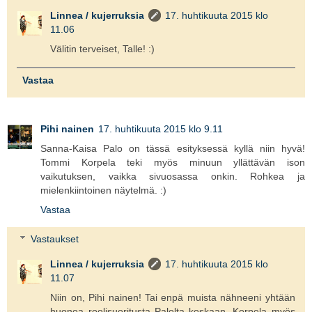
Linnea / kujerruksia
17. huhtikuuta 2015 klo
11.06
Välitin terveiset, Talle! :)
Vastaa
Pihi nainen
17. huhtikuuta 2015 klo 9.11
Sanna-Kaisa Palo on tässä esityksessä kyllä niin hyvä!
Tommi Korpela teki myös minuun yllättävän ison
vaikutuksen, vaikka sivuosassa onkin. Rohkea ja
mielenkiintoinen näytelmä. :)
Vastaa
Vastaukset
Linnea / kujerruksia
17. huhtikuuta 2015 klo
11.07
Niin on, Pihi nainen! Tai enpä muista nähneeni yhtään
huonoa roolisuoritusta Palolta koskaan. Korpela myös