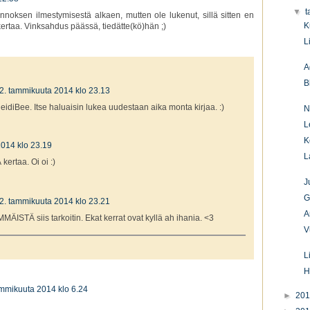
▼
t
nnoksen ilmestymisestä alkaen, mutten ole lukenut, sillä sitten en
K
ertaa. Vinksahdus päässä, tiedätte(kö)hän ;)
L
A
B
2. tammikuuta 2014 klo 23.13
eidiBee. Itse haluaisin lukea uudestaan aika monta kirjaa. :)
N
L
K
2014 klo 23.19
L
rtaa. Oi oi :)
J
G
2. tammikuuta 2014 klo 23.21
A
MMÄISTÄ siis tarkoitin. Ekat kerrat ovat kyllä ah ihania. <3
V
L
H
ammikuuta 2014 klo 6.24
►
20