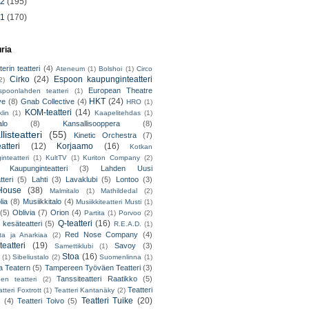
12
(195)
11
(170)
uria
erin teatteri
(4)
Ateneum
(1)
Bolshoi
(1)
Circo
Cirko
(24)
Espoon kaupunginteatteri
2)
European Theatre
spoonlahden teatteri
(1)
HKT
(24)
ve
(8)
Gnab Collective
(4)
HRO
(1)
KOM-teatteri
(14)
lin
(1)
Kaapelitehdas
(1)
alo
(8)
Kansallisooppera
(8)
listeatteri
(55)
Kinetic Orchestra
(7)
atteri
(12)
Korjaamo
(16)
Kotkan
nteatteri
(1)
KultTV
(1)
Kuriton Company
(2)
 Kaupunginteatteri
(3)
Lahden Uusi
teri
(5)
Lahti
(3)
Lavaklubi
(5)
Lontoo
(3)
ouse
(38)
Malmitalo
(1)
Mathildedal
(2)
lia
(8)
Musiikkitalo
(4)
Musiikkiteatteri Musti
(1)
(5)
Oblivia
(7)
Orion
(4)
Partita
(1)
Porvoo
(2)
Q-teatteri
(16)
 kesäteatteri
(5)
R.E.A.D.
(1)
Red Nose Company
(4)
ta ja Anarkiaa
(2)
eatteri
(19)
Savoy
(3)
Samettiklubi
(1)
Stoa
(16)
(1)
Sibeliustalo
(2)
Suomenlinna
(1)
 Teatern
(5)
Tampereen Työväen Teatteri
(3)
Tanssiteatteri Raatikko
(5)
en teatteri
(2)
Teatteri
tteri Foxtrott
(1)
Teatteri Kantanäky
(2)
Teatteri Tuike
(20)
(4)
Teatteri Toivo
(5)