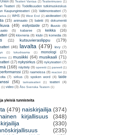
 Union
(6)
Teatteri Vantaa
(2)
Teatterimuseo
(1)
an Teatteri
(6)
Todellisuuden tutkimuskeskus
un Kaupunginteatteri
(10)
Valtimonteatteri
(7)
WHS
(5)
aistiteatteri
(4)
ativa
(1)
West End
(2)
tia
(15)
animaatio
(3)
baletti
(6)
dokumentti
okuva
(49)
esitystaide
(27)
illuusio
(6)
keikka
(16)
saatio
(5)
kabaree
(3)
tteri
(29)
klovneria
(8)
klubi
(3)
komedia
(9)
kutsuvieraslippu
(179)
ti
(11)
lavalta
(479)
eatteri
(46)
levy
(7)
monologi
(27)
tys
(1)
lukudraama
(1)
musiikki
(64)
musikaali
(71)
erros
(1)
atteri
(17)
nykysirkus
(28)
nykyteatteri
(7)
lmä
(168)
näyttely
(9)
operetti
(1)
paneeli
(1)
performanssi
(15)
raameissa
(8)
reactori
(1)
taide
olta
(7)
sirkus
(3)
spoken word
(4)
anssi
(56)
teatteri
(4)
tarinateatteri
(1)
video
(3)
a
(1)
Åbo Svenska Teatern
(1)
 ja yleisiä tunnisteita
lta
(479)
naiskirjailija
(374)
mainen kirjallisuus
(348)
irjailija
(330)
nöskirjallisuus
(235)