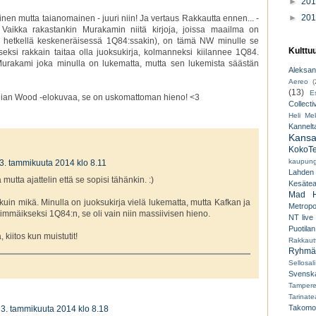
►
20
►
20
kinen mutta taianomainen - juuri niin! Ja vertaus Rakkautta ennen... -
 Vaikka rakastankin Murakamin niitä kirjoja, joissa maailma on
ä hetkellä keskeneräisessä 1Q84:ssakin), on tämä NW minulle se
Kulttu
seksi rakkain taitaa olla juoksukirja, kolmanneksi kiilannee 1Q84.
urakami joka minulla on lukematta, mutta sen lukemista säästän
Aleksant
Aereo
(
(13)
E
ian Wood -elokuvaa, se on uskomattoman hieno! <3
Collecti
Heli Mek
Kannelt
Kansal
KokoTe
kaupungi
3. tammikuuta 2014 klo 8.11
Lahden
mutta ajattelin että se sopisi tähänkin. :)
Kesäteat
Mad H
uin mikä. Minulla on juoksukirja vielä lukematta, mutta Kafkan ja
Metropo
simmäikseksi 1Q84:n, se oli vain niin massiivisen hieno.
NT live
Puotilan
 kiitos kun muistutit!
Rakkaut
Ryhmät
Sellosali
Svenska
Tampere
Tarinatea
Takomo
3. tammikuuta 2014 klo 8.18