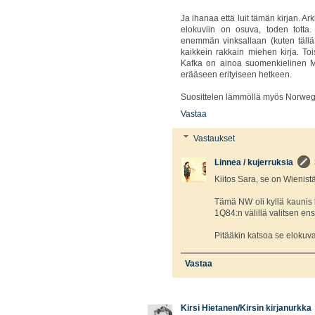
Ja ihanaa että luit tämän kirjan. Ar
elokuviin on osuva, toden totta.
enemmän vinksallaan (kuten täll
kaikkein rakkain miehen kirja. Toi
Kafka on ainoa suomenkielinen M
erääseen erityiseen hetkeen.
Suosittelen lämmöllä myös Norweg
Vastaa
Vastaukset
Linnea / kujerruksia
Kiitos Sara, se on Wienistä 
Tämä NW oli kyllä kaunis k
1Q84:n välillä valitsen en
Pitääkin katsoa se elokuva,
Vastaa
Kirsi Hietanen/Kirsin kirjanurkka