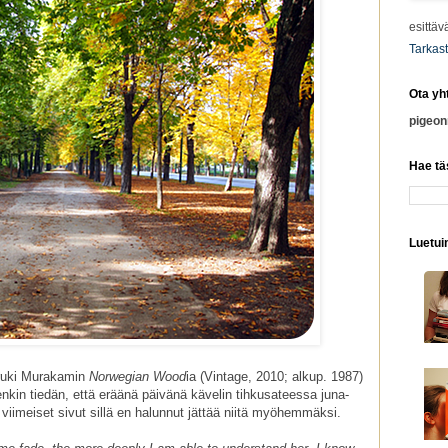
esittäv
Tarkast
Ota yh
pigeo
Hae tä
Luetuim
Haruki Murakamin
Norwegian Wood
ia (Vintage, 2010; alkup. 1987)
nkin tiedän, että eräänä päivänä kävelin tihkusateessa juna-
n viimeiset sivut sillä en halunnut jättää niitä myöhemmäksi.