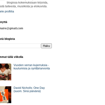
blogissa kokemuksiaan kirjoista,
ästä taiteesta, musiikista ja elokuvista.
ele profiilia
teyttä
nnaire@gmail.com
stä blogista
mat tällä viikolla
Vuoden verran kujerruksia -
kuulumisia ja synttäriarvonta
David Nicholls: One Day
(suom. Sinä päivänä)