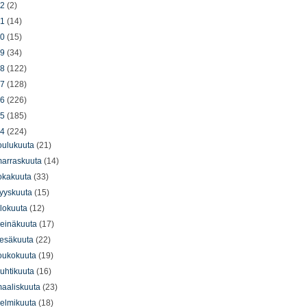
22
(2)
21
(14)
20
(15)
19
(34)
18
(122)
17
(128)
16
(226)
15
(185)
14
(224)
oulukuuta
(21)
arraskuuta
(14)
okakuuta
(33)
yyskuuta
(15)
lokuuta
(12)
einäkuuta
(17)
esäkuuta
(22)
oukokuuta
(19)
uhtikuuta
(16)
aaliskuuta
(23)
elmikuuta
(18)