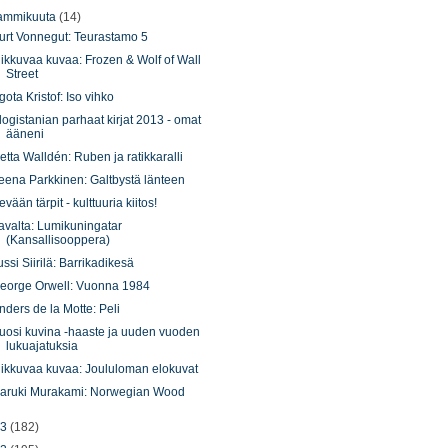
ammikuuta
(14)
urt Vonnegut: Teurastamo 5
iikkuvaa kuvaa: Frozen & Wolf of Wall
Street
gota Kristof: Iso vihko
logistanian parhaat kirjat 2013 - omat
ääneni
etta Walldén: Ruben ja ratikkaralli
eena Parkkinen: Galtbystä länteen
evään tärpit - kulttuuria kiitos!
avalta: Lumikuningatar
(Kansallisooppera)
ussi Siirilä: Barrikadikesä
eorge Orwell: Vuonna 1984
nders de la Motte: Peli
uosi kuvina -haaste ja uuden vuoden
lukuajatuksia
iikkuvaa kuvaa: Joululoman elokuvat
aruki Murakami: Norwegian Wood
13
(182)