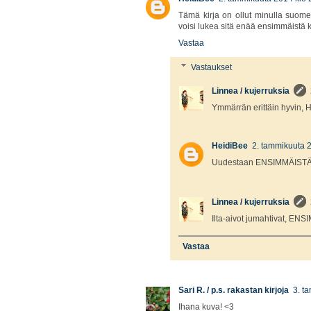
Tämä kirja on ollut minulla suome
voisi lukea sitä enää ensimmäistä k
Vastaa
Vastaukset
Linnea / kujerruksia
Ymmärrän erittäin hyvin, H
HeidiBee
2. tammikuuta 
Uudestaan ENSIMMÄISTÄ ke
Linnea / kujerruksia
Ilta-aivot jumahtivat, ENSI
Vastaa
Sari R. / p.s. rakastan kirjoja
3. t
Ihana kuva! <3