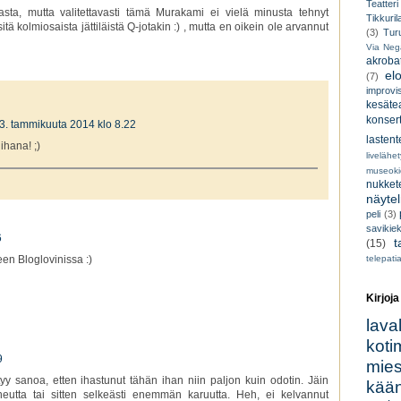
Teatteri
asta, mutta valitettavasti tämä Murakami ei vielä minusta tehnyt
Tikkuril
tä kolmiosaista jättiläistä Q-jotakin :) , mutta en oikein ole arvannut
(3)
Tur
Via Neg
akroba
el
(7)
improvi
kesätea
konsert
3. tammikuuta 2014 klo 8.22
lastent
ihana! ;)
livelähe
museoki
nukkete
näyte
peli
(3)
savikiek
6
t
(15)
en Bloglovinissa :)
telepati
Kirjoja
lava
koti
9
miesk
tyy sanoa, etten ihastunut tähän ihan niin paljon kuin odotin. Jäin
kään
tta tai sitten selkeästi enemmän karuutta. Heh, ei kelvannut