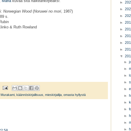
a,
Maria
kuvaa sitä
haikeankirpeäksi
.
►
20
►
20
i:
Norwegian Wood
(
Noruwei no mori
, 1987)
►
20
89 s.
Rubin
►
20
linko & Ruth Rowland
►
20
►
20
►
20
►
20
▼
20
►
j
►
m
►
l
►
s
►
e
i Murakami
,
käännöskirjallisuus
,
mieskirjailija
,
omasta hyllystä
►
h
►
k
►
t
►
h
►
m
►
h
22.58