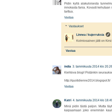
Pidin kyllä alakuloisesta tunnelm
innokasta fania. Kovasti kehutaan si
tarttua.
Vastaa
Vastaukset
Linnea / kujerruksia
Kolmiosainen jätti on Kirsi 
Vastaa
india
3. tammikuuta 2014 klo 20.2
Kiehtova blogi! Pistänkin seuraukse
http://quotidienne2014.blogspot.fi/
Vastaa
Katri
4. tammikuuta 2014 klo 18.4
Minä pidin tästä paljon. Mutta täy
kaipaamaan joko enemmän kauneu