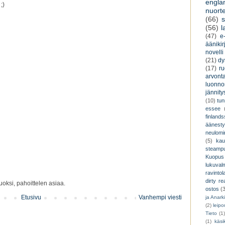
engla
;)
nuorte
(66)
s
(56)
l
(47)
e-
äänikir
novelli
(21)
dy
(17)
r
arvont
luonnon
jännity
(10)
tu
essee
finland
äänest
neulomi
(5)
kau
steamp
Kuopus
lukuva
ravintol
dirty re
oksi, pahoittelen asiaa.
ostos
(
Etusivu
Vanhempi viesti
ja Anark
(2)
leip
Tieto
(1
(1)
käsik