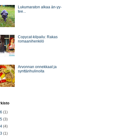
Lukumaraton alkaa än-yy-
tee...
Copycat-kilpailu: Rakas
romaanihenkilö
Arvonnan onnekkaat ja
synttärihulinoita
rkisto
26
(1)
25
(3)
24
(4)
23
(1)