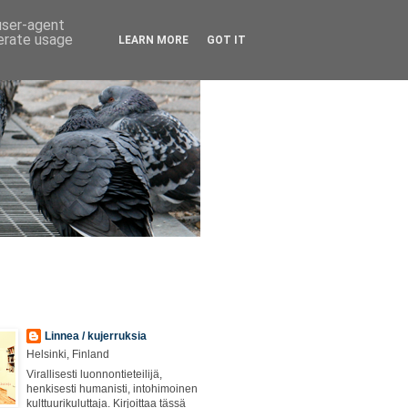
 user-agent
nerate usage
LEARN MORE
GOT IT
Linnea / kujerruksia
Helsinki, Finland
Virallisesti luonnontieteilijä,
henkisesti humanisti, intohimoinen
kulttuurikuluttaja. Kirjoittaa tässä