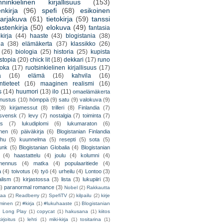
nninkielinen kirjallisuus
(153)
nkirja
(96)
spefi
(68)
esikoinen
arjakuva
(61)
tietokirja
(59)
tanssi
astenkirja
(50)
elokuva
(49)
fantasia
kirja
(44)
haaste
(43)
blogistania
(38)
ja
(38)
elämäkerta
(37)
klassikko
(26)
(26)
biologia
(25)
historia
(25)
kupista
stopia
(20)
chick lit
(18)
dekkari
(17)
runo
uoka
(17)
ruotsinkielinen kirjallisuus
(17)
a
(16)
elämä
(16)
kahvila
(16)
tieteet
(16)
maaginen realismi
(16)
s
(14)
huumori
(13)
ilo
(11)
omaelämäkerta
nnustus
(10)
hömppä
(9)
satu
(9)
valokuva
(9)
(8)
kirjamessut
(8)
trilleri
(8)
Finlandia
(7)
ssvensk
(7)
levy
(7)
nostalgia
(7)
toiminta
(7)
ys
(7)
lukudiplomi
(6)
lukumaraton
(6)
nen
(6)
päiväkirja
(6)
Blogistanian Finlandia
hu
(5)
kuunnelma
(5)
resepti
(5)
sota
(5)
unk
(5)
Blogistanian Globalia
(4)
Blogistanian
(4)
haastattelu
(4)
joulu
(4)
kolumni
(4)
lmennus
(4)
matka
(4)
populaaritiede
(4)
a
(4)
toivotus
(4)
työ
(4)
urheilu
(4)
Lontoo
(3)
alism
(3)
kirjastossa
(3)
lista
(3)
lukupiiri
(3)
3)
paranormal romance
(3)
Nobel
(2)
Rakkautta
iaa
(2)
Readberry
(2)
SpefiTV
(2)
kilpailu
(2)
kirje
ominen
(2)
#kirja
(1)
#lukuhaaste
(1)
Blogistanian
)
Long Play
(1)
copycat
(1)
hakusana
(1)
kiitos
irjoitus
(1)
lehti
(1)
miki-kirja
(1)
tositarina
(1)