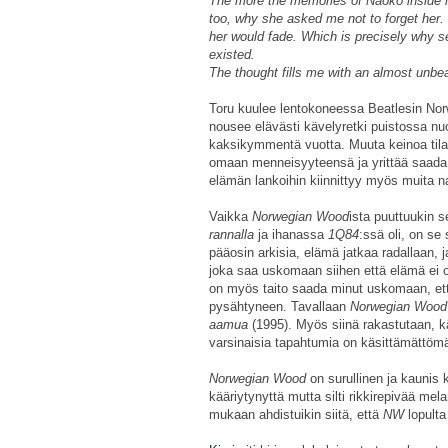
The more the memories of Naoko inside m
too, why she asked me not to forget her
her would fade. Which is precisely why s
existed.
The thought fills me with an almost unb
Toru kuulee lentokoneessa Beatlesin Nor
nousee elävästi kävelyretki puistossa nu
kaksikymmentä vuotta. Muuta keinoa tilant
omaan menneisyyteensä ja yrittää saada
elämän lankoihin kiinnittyy myös muita na
Vaikka
Norwegian Wood
ista puuttuukin 
rannalla
ja ihanassa
1Q84
:ssä oli, on se
pääosin arkisia, elämä jatkaa radallaan, ja 
joka saa uskomaan siihen että elämä ei 
on myös taito saada minut uskomaan, että
pysähtyneen. Tavallaan
Norwegian Woo
aamua
(1995). Myös siinä rakastutaan, k
varsinaisia tapahtumia on käsittämättöm
Norwegian Wood
on surullinen ja kaunis 
kääriytynyttä mutta silti rikkirepivää m
mukaan ahdistuikin siitä, että
NW
lopulta