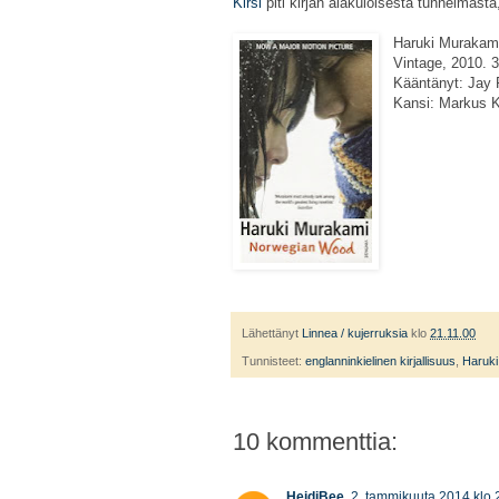
Kirsi
piti kirjan alakuloisesta tunnelmast
Haruki Murakam
Vintage, 2010. 3
Kääntänyt: Jay 
Kansi: Markus K
Lähettänyt
Linnea / kujerruksia
klo
21.11.00
Tunnisteet:
englanninkielinen kirjallisuus
,
Haruk
10 kommenttia:
HeidiBee
2. tammikuuta 2014 klo 