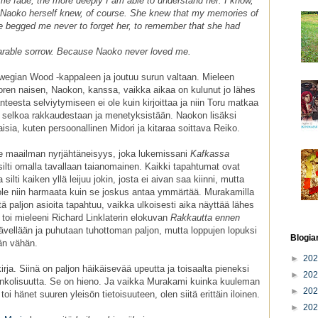
e fade, the more deeply I am able to understand her. I know,
. Naoko herself knew, of course. She knew that my memories of
e begged me never to forget her, to remember that she had
earable sorrow. Because Naoko never loved me.
wegian Wood -kappaleen ja joutuu surun valtaan. Mieleen
oren naisen, Naokon, kanssa, vaikka aikaa on kulunut jo lähes
eesta selviytymiseen ei ole kuin kirjoittaa ja niin Toru matkaa
 selkoa rakkaudestaan ja menetyksistään. Naokon lisäksi
isia, kuten persoonallinen Midori ja kitaraa soittava Reiko.
se maailman nyrjähtäneisyys, joka lukemissani
Kafkassa
 silti omalla tavallaan taianomainen. Kaikki tapahtumat ovat
silti kaiken yllä leijuu jokin, josta ei aivan saa kiinni, mutta
ole niin harmaata kuin se joskus antaa ymmärtää. Murakamilla
 paljon asioita tapahtuu, vaikka ulkoisesti aika näyttää lähes
d
toi mieleeni Richard Linklaterin elokuvan
Rakkautta ennen
ävellään ja puhutaan tuhottoman paljon, mutta loppujen lopuksi
Blogia
än vähän.
►
20
kirja. Siinä on paljon häikäisevää upeutta ja toisaalta pieneksi
►
20
elankolisuutta. Se on hieno. Ja vaikka Murakami kuinka kuuleman
►
20
 toi hänet suuren yleisön tietoisuuteen, olen siitä erittäin iloinen.
►
20