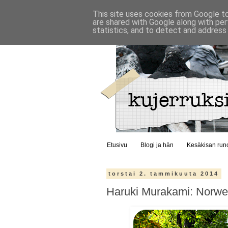
This site uses cookies from Google to 
are shared with Google along with per
statistics, and to detect and address
Etusivu
Blogi ja hän
Kesäkisan run
torstai 2. tammikuuta 2014
Haruki Murakami: Norw