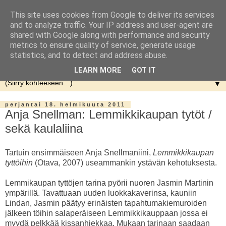
This site uses cookies from Google to deliver its services
and to analyze traffic. Your IP address and user-agent are
shared with Google along with performance and security
metrics to ensure quality of service, generate usage
statistics, and to detect and address abuse.
LEARN MORE
GOT IT
▼
perjantai 18. helmikuuta 2011
Anja Snellman: Lemmikkikaupan tytöt /
sekä kaulaliina
Tartuin ensimmäiseen Anja Snellmaniini,
Lemmikkikaupan
tyttöihin
(Otava, 2007) useammankin ystävän kehotuksesta.
Lemmikaupan tyttöjen tarina pyörii nuoren Jasmin Martinin
ympärillä. Tavattuaan uuden luokkakaverinsa, kauniin
Lindan, Jasmin päätyy erinäisten tapahtumakiemuroiden
jälkeen töihin salaperäiseen Lemmikkikauppaan jossa ei
myydä pelkkää kissanhiekkaa. Mukaan tarinaan saadaan