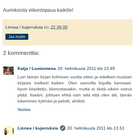
Aurinkoista viikonloppua kaikille!
Linnea / kujerruksia
klo
22.39.00
Jaa muille
2 kommenttia:
Katja / Lumiomena
20. helmikuuta 2011 klo 13.49
Luin tämän kirjan kolmisen vuotta sitten ja edelleen muistan
kirjasta melkein kaiken. Olen samoilla linjoilla kanssasi:
hyvin kirjoitettu, kiinnostavakin, mutta ei tästä oikein voinut
pitää. Itseäni, johtuen ehkä osin siitä että olen äiti, tämän
lukeminen kylmäsi ja pelotti, ahdisti.
Vastaa
Linnea / kujerruksia
20. helmikuuta 2011 klo 13.51