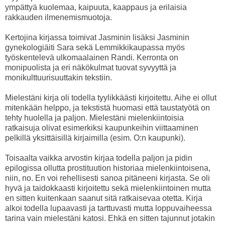
ympättyä kuolemaa, kaipuuta, kaappaus ja erilaisia
rakkauden ilmenemismuotoja.
Kertojina kirjassa toimivat Jasminin lisäksi Jasminin
gynekologiäiti Sara sekä Lemmikkikaupassa myös
työskentelevä ulkomaalainen Randi. Kerronta on
monipuolista ja eri näkökulmat tuovat syvyyttä ja
monikulttuurisuuttakin tekstiin.
Mielestäni kirja oli todella tyylikkäästi kirjoitettu. Aihe ei ollut
mitenkään helppo, ja tekstistä huomasi että taustatyötä on
tehty huolella ja paljon. Mielestäni mielenkiintoisia
ratkaisuja olivat esimerkiksi kaupunkeihin viittaaminen
pelkillä yksittäisillä kirjaimilla (esim. O:n kaupunki).
Toisaalta vaikka arvostin kirjaa todella paljon ja pidin
epilogissa ollutta prostituution historiaa mielenkiintoisena,
niin, no. En voi rehellisesti sanoa pitäneeni kirjasta. Se oli
hyvä ja taidokkaasti kirjoitettu sekä mielenkiintoinen mutta
en sitten kuitenkaan saanut sitä ratkaisevaa otetta. Kirja
alkoi todella lupaavasti ja tarttuvasti mutta loppuvaiheessa
tarina vain mielestäni katosi. Ehkä en sitten tajunnut jotakin