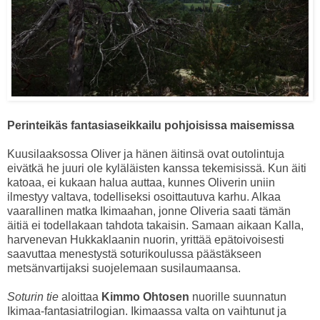
Perinteikäs fantasiaseikkailu pohjoisissa maisemissa
Kuusilaaksossa Oliver ja hänen äitinsä ovat outolintuja
eivätkä he juuri ole kyläläisten kanssa tekemisissä. Kun äiti
katoaa, ei kukaan halua auttaa, kunnes Oliverin uniin
ilmestyy valtava, todelliseksi osoittautuva karhu. Alkaa
vaarallinen matka Ikimaahan, jonne Oliveria saati tämän
äitiä ei todellakaan tahdota takaisin. Samaan aikaan Kalla,
harvenevan Hukkaklaanin nuorin, yrittää epätoivoisesti
saavuttaa menestystä soturikoulussa päästäkseen
metsänvartijaksi suojelemaan susilaumaansa.
Soturin tie
aloittaa
Kimmo Ohtosen
nuorille suunnatun
Ikimaa-fantasiatrilogian. Ikimaassa valta on vaihtunut ja