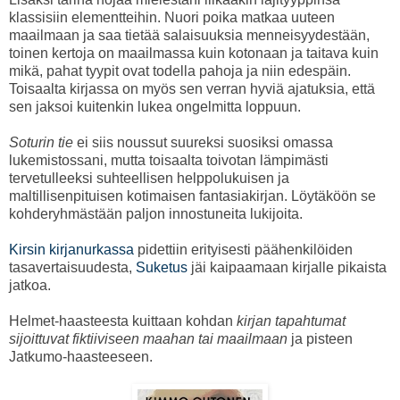
klassisiin elementteihin. Nuori poika matkaa uuteen
maailmaan ja saa tietää salaisuuksia menneisyydestään,
toinen kertoja on maailmassa kuin kotonaan ja taitava kuin
mikä, pahat tyypit ovat todella pahoja ja niin edespäin.
Toisaalta kirjassa on myös sen verran hyviä ajatuksia, että
sen jaksoi kuitenkin lukea ongelmitta loppuun.
Soturin tie
ei siis noussut suureksi suosiksi omassa
lukemistossani, mutta toisaalta toivotan lämpimästi
tervetulleeksi suhteellisen helppolukuisen ja
maltillisenpituisen kotimaisen fantasiakirjan. Löytäköön se
kohderyhmästään paljon innostuneita lukijoita.
Kirsin kirjanurkassa
pidettiin erityisesti päähenkilöiden
tasavertaisuudesta,
Suketus
jäi kaipaamaan kirjalle pikaista
jatkoa.
Helmet-haasteesta kuittaan kohdan
kirjan tapahtumat
sijoittuvat fiktiiviseen maahan tai maailmaan
ja pisteen
Jatkumo-haasteeseen.