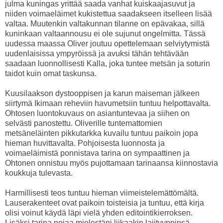
julma kuningas yrittää saada vanhat kuiskaajasuvut ja
niiden voimaeläimet kukistettua saadakseen itselleen lisää
valtaa. Muutenkin valtakunnan tilanne on epävakaa, sillä
kuninkaan valtaannousu ei ole sujunut ongelmitta. Tässä
uudessa maassa Oliver joutuu opettelemaan selviytymistä
uudenlaisissa ympyröissä ja avuksi tähän tehtävään
saadaan luonnollisesti Kalla, joka tuntee metsän ja soturin
taidot kuin omat taskunsa.
Kuusilaakson dystooppisen ja karun maiseman jälkeen
siirtymä Ikimaan reheviin havumetsiin tuntuu helpottavalta.
Ohtosen luontokuvaus on asiantuntevaa ja siihen on
selvästi panostettu. Oliverille tuntemattomien
metsäneläinten pikkutarkka kuvailu tuntuu paikoin jopa
hieman huvittavalta. Pohjoisesta luonnosta ja
voimaeläimistä ponnistava tarina on sympaattinen ja
Ohtonen onnistuu myös pujottamaan tarinaansa kiinnostavia
koukkuja tulevasta.
Harmillisesti teos tuntuu hieman viimeistelemättömältä.
Lauserakenteet ovat paikoin toisteisia ja tuntuu, että kirja
olisi voinut käydä läpi vielä yhden editointikierroksen.
Lisäksi tarina nojaa mielestäni liikaakin lajityyppinsä