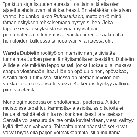
"palkitun kirjallisuuden aurasta", osittain siitä että olen
ajatellut ahdistuvani siitä kauheasti. En vieläkään ole aivan
varma, haluanko lukea
Puhdistuksen
, mutta ehkä minä
tämän esityksen rohkaisemana pystyn siihen. Joka
tapauksessa esityksestä selviää myös ilman
pohjamateriaalin tuntemusta, vaikka hereillä saakin olla
henkilöiden kulkiessa tai jopa vain vilahtaessa ohi.
Wanda Dubielin
roolityö on intensiivinen ja tiivistää
tunnelmaa Jurkan pienellä näyttämöllä entisestään. Dubielin
Aliide ei ole mikään leppoisa täti, jonka luokse olisi mukava
saapua viettämään iltaa. Hän on epäluuloinen, epävakaa,
sisältä rikki. Eturivissä istuessa on hieman levoton olo,
vaikka tietää olevansa turvassa. Katkeruus hyökyy aaltoina
pienistä eleistä.
Monologimuodossa on ehdottomasti puolensa. Aliiden
muistoissa tapahtuu kammottavia asioita, asioita joita ei
haluaisi nähdä eikä niitä nyt konkreettisesti tarvitsekaan.
Samalla voi sensuroida itse omia kuvitelmiaan, viesti välittyy
kyllä riittävän vahvana. Toisaalta omat päänsisäiset kuvat
voivat myös olla paljon voimakkaampia, sillä muutama