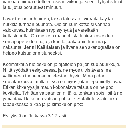
vainoaa minua edelleen usean viikon jälkeen. Tyhjät silmät
ja tuijotus porautuvat minuun.
Lavastus on nuhjuinen, tässä talossa ei vieraita käy tai
nurkkia turhaan puunata. Olo on kuin katsoisi vanhaa
valokuvaa, kulmistaan rypistynyttä ja väreiltään
kellastunutta. On melkein mahdollista tuntea kosteiden
seinäpapereiden haju ja kuulla jääkaapin humina ja
naksunta.
Jenni Kääriäisen
ja Iivanaisen
skenografiaa on
helppo kutsua onnistuneeksi.
Kotimatkalla nieleskelen ja ajattelen paljon suolakurkkuja.
Niitä syödään esityksessä, ja ne myös tiivistävät siinä
vallinneen tunnelman mielestäni hyvin. Minä pidän
suolakurkuista, mutta niissä on myös jotain epämiellyttävää.
Etikan kitkeryys ja maun kokonaisvaltaisuus on helppo
kuvitella. Tyhjään vatsaan en niitä kuitenkaan söisi, sillä ne
jymähtävät kitkerinä vatsan pohjalle. Sulattelu vaatii joka
tapauksessa aikaa ja jälkimaku on pitkä.
Esityksiä on Jurkassa 3.12. asti.