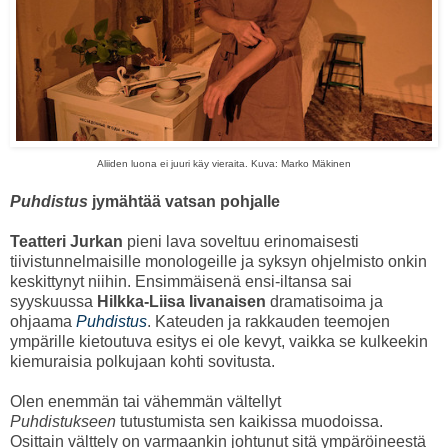
Aliiden luona ei juuri käy vieraita. Kuva: Marko Mäkinen
Puhdistus
jymähtää vatsan pohjalle
Teatteri Jurkan
pieni lava soveltuu erinomaisesti
tiivistunnelmaisille monologeille ja syksyn ohjelmisto onkin
keskittynyt niihin. Ensimmäisenä ensi-iltansa sai
syyskuussa
Hilkka-Liisa Iivanaisen
dramatisoima ja
ohjaama
Puhdistus
. Kateuden ja rakkauden teemojen
ympärille kietoutuva esitys ei ole kevyt, vaikka se kulkeekin
kiemuraisia polkujaan kohti sovitusta.
Olen enemmän tai vähemmän vältellyt
Puhdistukseen
tutustumista sen kaikissa muodoissa.
Osittain välttely on varmaankin johtunut sitä ympäröineestä