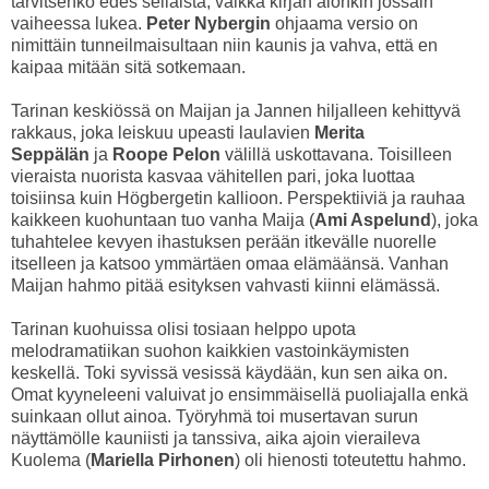
tarvitsenko edes sellaista, vaikka kirjan aionkin jossain
vaiheessa lukea.
Peter Nybergin
ohjaama versio on
nimittäin tunneilmaisultaan niin kaunis ja vahva, että en
kaipaa mitään sitä sotkemaan.
Tarinan keskiössä on Maijan ja Jannen hiljalleen kehittyvä
rakkaus, joka leiskuu upeasti laulavien
Merita
Seppälän
ja
Roope Pelon
välillä uskottavana. Toisilleen
vieraista nuorista kasvaa vähitellen pari, joka luottaa
toisiinsa kuin Högbergetin kallioon. Perspektiiviä ja rauhaa
kaikkeen kuohuntaan tuo vanha Maija (
Ami Aspelund
), joka
tuhahtelee kevyen ihastuksen perään itkevälle nuorelle
itselleen ja katsoo ymmärtäen omaa elämäänsä. Vanhan
Maijan hahmo pitää esityksen vahvasti kiinni elämässä.
Tarinan kuohuissa olisi tosiaan helppo upota
melodramatiikan suohon kaikkien vastoinkäymisten
keskellä. Toki syvissä vesissä käydään, kun sen aika on.
Omat kyyneleeni valuivat jo ensimmäisellä puoliajalla enkä
suinkaan ollut ainoa. Työryhmä toi musertavan surun
näyttämölle kauniisti ja tanssiva, aika ajoin vieraileva
Kuolema (
Mariella Pirhonen
) oli hienosti toteutettu hahmo.