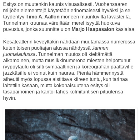
Esitys on muutenkin kaunis visuaalisesti. Vuohensaaren
miljöön elementtejä käytetään erinomaisesti hyväksi ja se
täydentyy
Timo A. Aallon
moneen muuntuvilla lavasteilla.
Tunnelman kruunaa väreiltään merellisyyttä huokuva
puvustus, jonka suunnittelu on
Marjo Haapasalon
käsialaa.
Kesäteatterin keveyttäkin nähdään muutamassa numerossa,
kuten toisen puoliajan alussa nähdyssä
Jannen
juomalaulussa
. Tunnelman muutos oli kieltämättä
aikamoinen, mutta musiikkinumerona miesten helpottunut
ryyppylaulu oli silti sympaattinen ja koreografian päättäville
jazzkäsille ei voinut kuin nauraa. Pientä hämmennystä
aiheutti myös lopussa aistittava kiireen tuntu, kun tarinaa
laitettiin kasaan, mutta kokonaisuutena esitys oli
tasapainoinen ja kantoi lähes kolmituntisen pituutensa
hyvin.