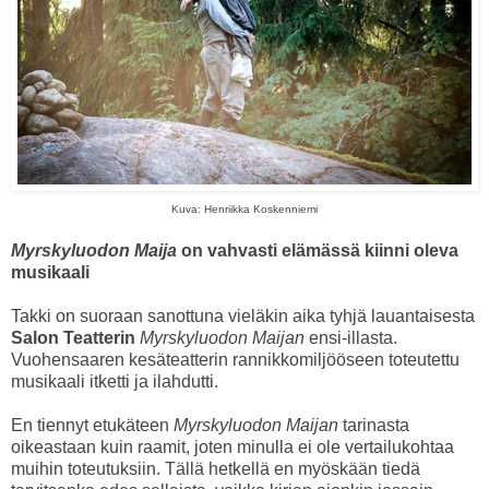
Kuva: Henriikka Koskenniemi
Myrskyluodon Maija
on vahvasti elämässä kiinni oleva
musikaali
Takki on suoraan sanottuna vieläkin aika tyhjä lauantaisesta
Salon Teatterin
Myrskyluodon Maijan
ensi-illasta.
Vuohensaaren kesäteatterin rannikkomiljööseen toteutettu
musikaali itketti ja ilahdutti.
En tiennyt etukäteen
Myrskyluodon Maijan
tarinasta
oikeastaan kuin raamit, joten minulla ei ole vertailukohtaa
muihin toteutuksiin. Tällä hetkellä en myöskään tiedä