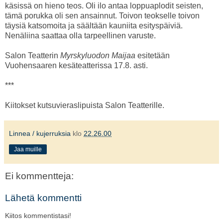
käsissä on hieno teos. Oli ilo antaa loppuaplodit seisten,
tämä porukka oli sen ansainnut. Toivon teokselle toivon
täysiä katsomoita ja säältään kauniita esityspäiviä.
Nenäliina saattaa olla tarpeellinen varuste.
Salon Teatterin
Myrskyluodon Maijaa
esitetään
Vuohensaaren kesäteatterissa 17.8. asti.
***
Kiitokset kutsuvieraslipuista Salon Teatterille.
Linnea / kujerruksia
klo
22.26.00
Jaa muille
Ei kommentteja:
Lähetä kommentti
Kiitos kommentistasi!