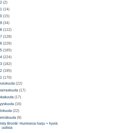
22
(2)
21
(14)
20
(15)
19
(34)
18
(122)
17
(128)
16
(226)
15
(185)
14
(224)
13
(182)
12
(195)
11
(170)
oulukuuta
(22)
arraskuuta
(17)
okakuuta
(17)
yyskuuta
(16)
lokuuta
(22)
einäkuuta
(9)
mily Brontë: Humiseva harju + hyviä
uutisia