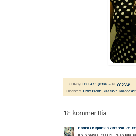
Lähettänyt
Linnea / kujerruksia
klo
22.55.00
Tunnisteet:
Emily Brontë
,
klassikko
,
käännöskirj
18 kommenttia:
Hanna / Kirjainten virrassa
28. h
Iiihiihihanaa.. taas huutelen tätä