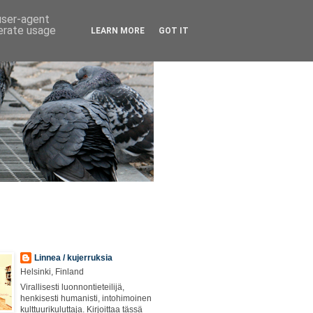
 user-agent
nerate usage
LEARN MORE
GOT IT
Linnea / kujerruksia
Helsinki, Finland
Virallisesti luonnontieteilijä,
henkisesti humanisti, intohimoinen
kulttuurikuluttaja. Kirjoittaa tässä