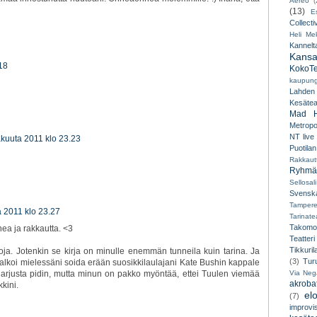
Aereo
(
(13)
E
Collecti
Heli Mek
Kannelt
Kansal
18
KokoTe
kaupungi
Lahden
Kesäteat
Mad H
Metropo
NT live
äkuuta 2011 klo 23.23
Puotilan
Rakkaut
Ryhmät
Sellosali
Svenska
Tampere
a 2011 klo 23.27
Tarinatea
Takomo
nea ja rakkautta. <3
Teatteri
Tikkuril
oja. Jotenkin se kirja on minulle enemmän tunneila kuin tarina. Ja
(3)
Tur
 alkoi mielessäni soida erään suosikkilaulajani Kate Bushin kappale
Via Neg
arjusta pidin, mutta minun on pakko myöntää, ettei Tuulen viemää
akroba
kini.
el
(7)
improvi