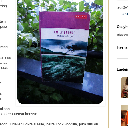
tën
ring
esittäv
Tarkast
tain
jopa
Ota yh
n
pigeo
htaan
Hae tä
sta saat
puhua
 etkö,
Luetuim
a
a.
n
allaan
en katkeruutensa kanssa.
oon uudelle vuokralaiselle, herra Lockwoodilla, joka siis on