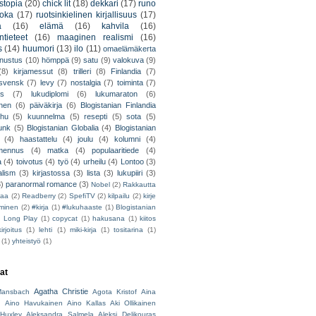
stopia
(20)
chick lit
(18)
dekkari
(17)
runo
uoka
(17)
ruotsinkielinen kirjallisuus
(17)
a
(16)
elämä
(16)
kahvila
(16)
tieteet
(16)
maaginen realismi
(16)
s
(14)
huumori
(13)
ilo
(11)
omaelämäkerta
nnustus
(10)
hömppä
(9)
satu
(9)
valokuva
(9)
(8)
kirjamessut
(8)
trilleri
(8)
Finlandia
(7)
ssvensk
(7)
levy
(7)
nostalgia
(7)
toiminta
(7)
ys
(7)
lukudiplomi
(6)
lukumaraton
(6)
nen
(6)
päiväkirja
(6)
Blogistanian Finlandia
hu
(5)
kuunnelma
(5)
resepti
(5)
sota
(5)
unk
(5)
Blogistanian Globalia
(4)
Blogistanian
(4)
haastattelu
(4)
joulu
(4)
kolumni
(4)
lmennus
(4)
matka
(4)
populaaritiede
(4)
a
(4)
toivotus
(4)
työ
(4)
urheilu
(4)
Lontoo
(3)
alism
(3)
kirjastossa
(3)
lista
(3)
lukupiiri
(3)
3)
paranormal romance
(3)
Nobel
(2)
Rakkautta
iaa
(2)
Readberry
(2)
SpefiTV
(2)
kilpailu
(2)
kirje
ominen
(2)
#kirja
(1)
#lukuhaaste
(1)
Blogistanian
)
Long Play
(1)
copycat
(1)
hakusana
(1)
kiitos
irjoitus
(1)
lehti
(1)
miki-kirja
(1)
tositarina
(1)
(1)
yhteistyö
(1)
jat
Agatha Christie
ansbach
Agota Kristof
Aina
h
Aino Havukainen
Aino Kallas
Aki Ollikainen
Huxley
Aleksandra Salmela
Aleksi Delikouras