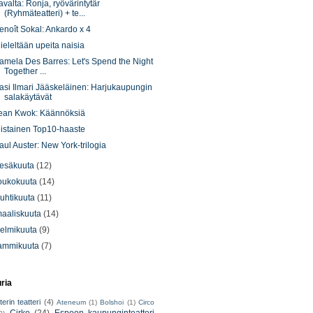
avalta: Ronja, ryövärintytär
(Ryhmäteatteri) + te...
enoît Sokal: Ankardo x 4
ieleltään upeita naisia
amela Des Barres: Let's Spend the Night
Together ...
asi Ilmari Jääskeläinen: Harjukaupungin
salakäytävät
ean Kwok: Käännöksiä
iistainen Top10-haaste
aul Auster: New York-trilogia
esäkuuta
(12)
oukokuuta
(14)
uhtikuuta
(11)
aaliskuuta
(14)
elmikuuta
(9)
ammikuuta
(7)
uria
erin teatteri
(4)
Ateneum
(1)
Bolshoi
(1)
Circo