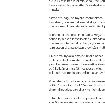
siellä Heathcliffin vuokralaisena. Itse ker
töissä sekä Harjussa että Rastaslaaksos
rinnalla.
Humiseva harju
on täynnä kostonhimoa, k
toisistaan, ja enimmäkseen dialogi on ki
jonkin verran kuvausta kartanoelämästä 
Minä en oikein tiedä, mitä sanoa
Harjust
onhan kyseessä klassikkoteos joka vielä 
intohimoisuutensa takia. Niin, kyllä minä 
ja rullaa omalla painollaan eteenpäin mutt
En siis voi hyvällä omallatunnolla sanoa, 
melkoista tahkoamista. Samalla tavalla 
yksinkertaisesti saanut kasvatettua itsess
että kellään ei missään vaiheessa ollut mik
pelkästä tuohtumisesta, milloin
palettiin 
Voinpahan silti nyt sanoa, että olen luke
ei tämä minusta mitenkään luokattoman h
draamallisuudessaan ollut yksinkertaisest
Jotain hauskaa tässäkin kirjassa oli silti
kun
Humisevasta harjusta
otettiin uusi 