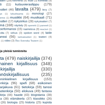
tteri
(29)
klovneria
(8)
klubi
(3)
komedia
(9)
kutsuvieraslippu
(179)
ti
(11)
lavalta
(479)
eatteri
(46)
levy
(7)
monologi
(27)
tys
(1)
lukudraama
(1)
musiikki
(64)
musikaali
(71)
erros
(1)
atteri
(17)
nykysirkus
(28)
nykyteatteri
(7)
lmä
(168)
näyttely
(9)
operetti
(1)
paneeli
(1)
performanssi
(15)
raameissa
(8)
reactori
(1)
taide
olta
(7)
sirkus
(3)
spoken word
(4)
anssi
(56)
teatteri
(4)
tarinateatteri
(1)
video
(3)
a
(1)
Åbo Svenska Teatern
(1)
 ja yleisiä tunnisteita
lta
(479)
naiskirjailija
(374)
mainen kirjallisuus
(348)
irjailija
(330)
nöskirjallisuus
(235)
nninkielinen kirjallisuus
(153)
nkirja
(96)
spefi
(68)
esikoinen
arjakuva
(61)
tietokirja
(59)
tanssi
astenkirja
(50)
elokuva
(49)
fantasia
kirja
(44)
haaste
(43)
blogistania
(38)
ja
(38)
elämäkerta
(37)
klassikko
(26)
(26)
biologia
(25)
historia
(25)
kupista