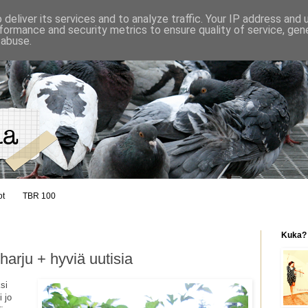
deliver its services and to analyze traffic. Your IP address and
formance and security metrics to ensure quality of service, ge
 abuse.
ot
TBR 100
Kuka?
arju + hyviä uutisia
si
i jo