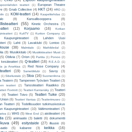
Cirko
(24)
Espoon kaupunginteatteri
2)
European Theatre
spoonlahden teatteri
(1)
HKT
(24)
ve
(8)
Gnab Collective
(4)
HRO
(1)
KOM-teatteri
(14)
lin
(1)
Kaapelitehdas
(1)
alo
(8)
Kansallisooppera
(8)
listeatteri
(55)
Kinetic Orchestra
(7)
atteri
(12)
Korjaamo
(16)
Kotkan
nteatteri
(1)
KultTV
(1)
Kuriton Company
(2)
 Kaupunginteatteri
(3)
Lahden Uusi
teri
(5)
Lahti
(3)
Lavaklubi
(5)
Lontoo
(3)
ouse
(38)
Malmitalo
(1)
Mathildedal
(2)
lia
(8)
Musiikkitalo
(4)
Musiikkiteatteri Musti
(1)
(5)
Oblivia
(7)
Orion
(4)
Partita
(1)
Porvoo
(2)
Q-teatteri
(16)
 kesäteatteri
(5)
R.E.A.D.
(1)
Red Nose Company
(4)
ta ja Anarkiaa
(2)
eatteri
(19)
Savoy
(3)
Samettiklubi
(1)
Stoa
(16)
(1)
Sibeliustalo
(2)
Suomenlinna
(1)
 Teatern
(5)
Tampereen Työväen Teatteri
(3)
Tanssiteatteri Raatikko
(5)
en teatteri
(2)
Teatteri
tteri Foxtrott
(1)
Teatteri Kantanäky
(2)
Teatteri Tuike
(20)
(4)
Teatteri Toivo
(5)
 Union
(6)
Teatteri Vantaa
(2)
Teatterimuseo
(1)
an Teatteri
(6)
Todellisuuden tutkimuskeskus
un Kaupunginteatteri
(10)
Valtimonteatteri
(7)
WHS
(5)
aistiteatteri
(4)
ativa
(1)
West End
(2)
tia
(15)
animaatio
(3)
baletti
(6)
dokumentti
okuva
(49)
esitystaide
(27)
illuusio
(6)
keikka
(16)
saatio
(5)
kabaree
(3)