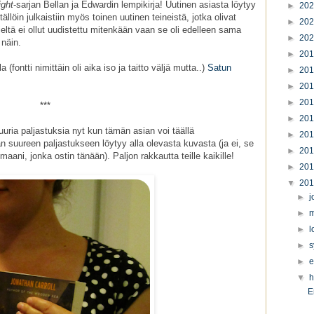
ight
-sarjan Bellan ja Edwardin lempikirja! Uutinen asiasta löytyy
►
20
ällöin julkaistiin myös toinen uutinen teineistä, jotka olivat
►
20
ieltä ei ollut uudistettu mitenkään vaan se oli edelleen sama
►
20
 näin.
►
20
 (fontti nimittäin oli aika iso ja taitto väljä mutta..)
Satun
►
20
►
20
►
20
***
►
20
uria paljastuksia nyt kun tämän asian voi täällä
►
20
än suureen paljastukseen löytyy alla olevasta kuvasta (ja ei, se
►
20
maani, jonka ostin tänään). Paljon rakkautta teille kaikille!
►
20
▼
20
►
j
►
m
►
l
►
s
►
e
▼
h
E