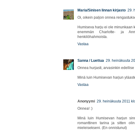
Maria/Sinisen linnan kirjasto
29. 
Oi, oikein paljon onnea rengastuks
Humiseva harju ei ole minunkaan ki
enemmän Charlotte- ja Anne-s
henkilöhahmoista.
Vastaa
Sanna / Luettua
29. heinäkuuta 20
Onnea hurjasti, arvasinkin edellise 
Minä luin Humisevan harjun yläastee
Vastaa
Anonyymi
29. heinäkuuta 2011 kl
Onnea! :)
Minä luin Humisevan harjun sinnil
romanttinen tarina ja sitten oli
mieleisekseni. (En onnistunut)