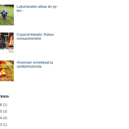
Lukumaraton alkaa än-yy-
tee...
Copycat-kilpailu: Rakas
romaanihenkilö
Arvonnan onnekkaat ja
synttärihulinoita
rkisto
26
(1)
25
(3)
24
(4)
23
(1)