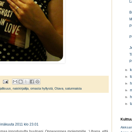
L
B
M
P
P
J
T
P
►
k
►
t
►
h
allisuus
,
naiskirjailija
,
omasta hyllystä
,
Otava
,
satunnaista
►
m
►
h
►
t
Kulttu
einäkuuta 2011 klo 23.01
Aleksant
 samaa innostunutta huutoani. Onneaonnea molemmille. :) Ihana, että