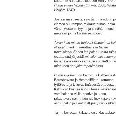
kauan TBR-listalla olleeseen Emily Bron
Humisevaan harjuun
(Otava, 2006;
Wuthe
Heights
1847).
Jostain mystisestä syystä minä odotin jo
elämää suurempaa rakkaustarinaa, ehkä 
vähän Austenin tyylin, ja siinähän mentii
metsään jo melkoisen reippaasti.
Aivan kuin minun tunteeni Catherinea ko
olisivat jotenkin verrattavissa hänen
tunteisiinsa! Ennen kui poistut tästä talo
luvata, että järjestät minulle tilaisuuden 
hänen kanssaan - sama se suostutko vai
minä teen sen joka tapauksessa.
Humiseva harju
on kertomus Catherinest
Earnshaw'sta ja Heathcliffistä, kartanon
tyttärestä ja kiiluvasilmäisestä ottopojast
Kaksikko kasvaa nuoruutensa keskenää
varsinaisena villikkoparivaljakkona,
rakastavaisinakin, kunnes luokkajako tav
astuu peliin ja Heathcliff jää yksin kaik
Tarina kerrotaan takautuvasti Rastaslaaks