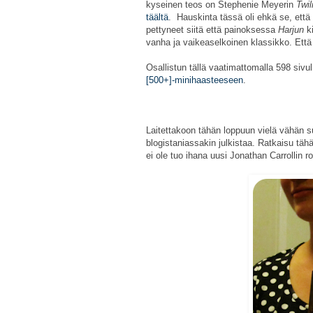
kyseinen teos on Stephenie Meyerin
Twil
täältä
. Hauskinta tässä oli ehkä se, että t
pettyneet siitä että painoksessa
Harjun
k
vanha ja vaikeaselkoinen klassikko. Että
Osallistun tällä vaatimattomalla 598 sivulla
[500+]-minihaasteeseen
.
Laitettakoon tähän loppuun vielä vähän su
blogistaniassakin julkistaa. Ratkaisu täh
ei ole tuo ihana uusi Jonathan Carrollin ro