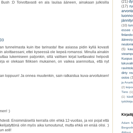
(21)
dy
Bush :D Toivottavasti en ala laulaa ääneen, ainakaan julkisilla
(17)
r
arvont
luonnon
jännity
(10)
tu
essee
finland
äänest
.03
neulomi
n tunnelmasta kuin itse tarinasta! Itse asiassa pidin kyllä kovasti
(5)
kau
in aloittaessani, ettei kyseessä ole kepeä romanssi. Minulla ainakin
steamp
taa lukemiseen paljonkin, sillä valitsen kirjat luettavaksi helposti
Kuopus
irja ei olekaan fiiliksen mukainen, on vaikea asennoitua, että nyt
lukuva
ravintol
dirty re
kirjan loppuun! Ja onnea muutenkin, sain ratkaistua kuva-arvoituksen!
ostos
(
ja Anark
(2)
leip
Tieto
(1
(1)
käsik
tyttökirja
nen! :)
Kirjaili
esti. Ensimmäisellä kerralla olin ehkä 12-vuotias, ja voi pojat että
Adam M
kelijatyttönä olin myös aika lumoutunut, mutta ehkä en enää olisi. :)
Bergrot
un asti!
Aldous 