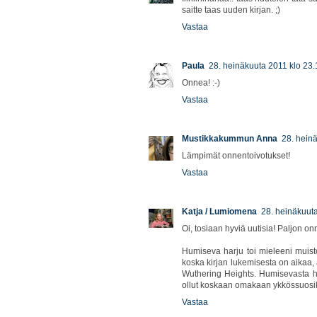
saitte taas uuden kirjan. ;)
Vastaa
Paula
28. heinäkuuta 2011 klo 23.
Onnea! :-)
Vastaa
Mustikkakummun Anna
28. hein
Lämpimät onnentoivotukset!
Vastaa
Katja / Lumiomena
28. heinäkuut
Oi, tosiaan hyviä uutisia! Paljon on
Humiseva harju toi mieleeni muist
koska kirjan lukemisesta on aikaa,
Wuthering Heights. Humisevasta h
ollut koskaan omakaan ykkössuosik
Vastaa