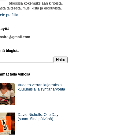
blogissa kokemuksiaan kirjoista,
ästä taiteesta, musiikista ja elokuvista.
ele profiilia
teyttä
nnaire@gmail.com
stä blogista
mat tällä viikolla
Vuoden verran kujerruksia -
kuulumisia ja synttäriarvonta
David Nicholls: One Day
(suom. Sinä päivänä)