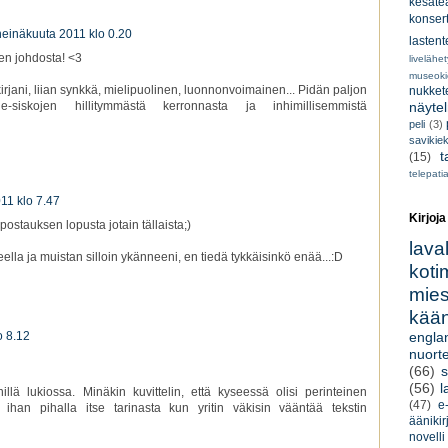
kesätea
konsert
heinäkuuta 2011 klo 0.20
lastent
en johdosta! <3
livelähe
museoki
rjani, liian synkkä, mielipuolinen, luonnonvoimainen... Pidän paljon
nukkete
näyte
iskojen hillitymmästä kerronnasta ja inhimillisemmistä
peli
(3)
savikiek
t
(15)
telepati
11 klo 7.47
Kirjoja
postauksen lopusta jotain tällaista;)
lava
lla ja muistan silloin ykänneeni, en tiedä tykkäisinkö enää...:D
koti
miesk
kään
engla
o 8.12
nuorte
(66)
s
(56)
l
lä lukiossa. Minäkin kuvittelin, että kyseessä olisi perinteinen
(47)
e-
n ihan pihalla itse tarinasta kun yritin väkisin vääntää tekstin
äänikir
novelli