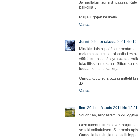
Ja mullakin soi nyt päässä Kate 
paikoilla...
Maija/Kirjojen keskellä
Vastaa
Jenni
29. heinäkuuta 2011 klo 12
Minäkin taisin pitää enemmän kirja
molemmista, mutta toisaalta tiesink
väärä ennakkokäsitys saattaa vaikut
lukufiiliksen mukaan. Sitten kun k
luetaankin tällaista kirjaa..
Onnea kutitenkin, että sinnittelit 
:D
Vastaa
Ilse
29. heinäkuuta 2011 klo 12.21
Voi onnea, rengastettu pikkukyyhky
Olen lukenut Humisevan harjun kahd
se teki vaikutuksen! Sittemmin opis
Onnea kuitenkin, kun taistelit loppu