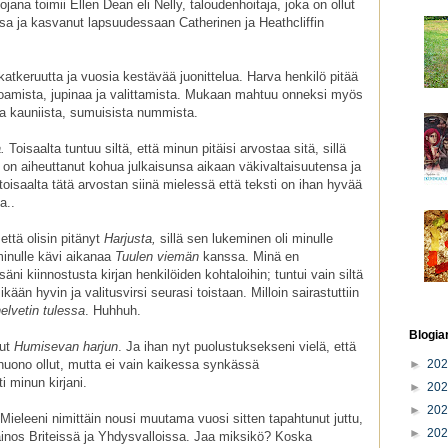
tojana toimii Ellen Dean eli Nelly, taloudenhoitaja, joka on ollut
sa ja kasvanut lapsuudessaan Catherinen ja Heathcliffin
atkeruutta ja vuosia kestävää juonittelua. Harva henkilö pitää
roamista, jupinaa ja valittamista. Mukaan mahtuu onneksi myös
ja kauniista, sumuisista nummista.
a.
Toisaalta tuntuu siltä, että minun pitäisi arvostaa sitä, sillä
on aiheuttanut kohua julkaisunsa aikaan väkivaltaisuutensa ja
toisaalta tätä arvostan siinä mielessä että teksti on ihan hyvää
a..
että olisin pitänyt
Harjusta,
sillä sen lukeminen oli minulle
minulle kävi aikanaa
Tuulen viemän
kanssa. Minä en
äni kiinnostusta kirjan henkilöiden kohtaloihin; tuntui vain siltä
ään hyvin ja valitusvirsi seurasi toistaan. Milloin sairastuttiin
helvetin tulessa
. Huhhuh.
Blogia
nut
Humisevan harjun
. Ja ihan nyt puolustuksekseni vielä, että
uono ollut, mutta ei vain kaikessa synkässä
►
20
i minun kirjani.
►
20
►
20
. Mieleeni nimittäin nousi muutama vuosi sitten tapahtunut juttu,
►
20
painos Briteissä ja Yhdysvalloissa. Jaa miksikö? Koska