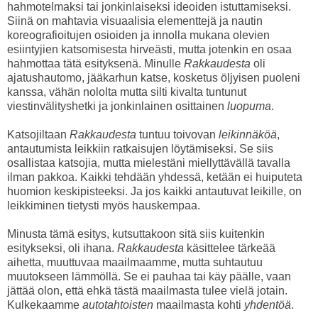
hahmotelmaksi tai jonkinlaiseksi ideoiden istuttamiseksi.
Siinä on mahtavia visuaalisia elementtejä ja nautin
koreografioitujen osioiden ja innolla mukana olevien
esiintyjien katsomisesta hirveästi, mutta jotenkin en osaa
hahmottaa tätä esityksenä. Minulle
Rakkaudesta
oli
ajatushautomo, jääkarhun katse, kosketus öljyisen puoleni
kanssa, vähän nololta mutta silti kivalta tuntunut
viestinvälityshetki ja jonkinlainen osittainen
luopuma
.
Katsojiltaan
Rakkaudesta
tuntuu toivovan
leikinnäköä
,
antautumista leikkiin ratkaisujen löytämiseksi. Se siis
osallistaa katsojia, mutta mielestäni miellyttävällä tavalla
ilman pakkoa. Kaikki tehdään yhdessä, ketään ei huiputeta
huomion keskipisteeksi. Ja jos kaikki antautuvat leikille, on
leikkiminen tietysti myös hauskempaa.
Minusta tämä esitys, kutsuttakoon sitä siis kuitenkin
esitykseksi, oli ihana.
Rakkaudesta
käsittelee tärkeää
aihetta, muuttuvaa maailmaamme, mutta suhtautuu
muutokseen lämmöllä. Se ei pauhaa tai käy päälle, vaan
jättää olon, että ehkä tästä maailmasta tulee vielä jotain.
Kulkekaamme
autotahtoisten
maailmasta kohti
yhdentöä
.