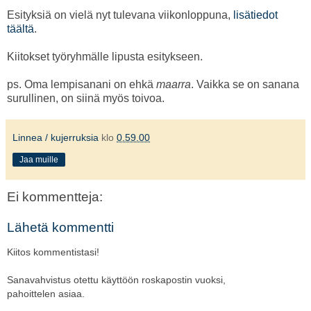
Esityksiä on vielä nyt tulevana viikonloppuna,
lisätiedot
täältä
.
Kiitokset työryhmälle lipusta esitykseen.
ps. Oma lempisanani on ehkä
maarra
. Vaikka se on sanana
surullinen, on siinä myös toivoa.
Linnea / kujerruksia
klo
0.59.00
Jaa muille
Ei kommentteja:
Lähetä kommentti
Kiitos kommentistasi!
Sanavahvistus otettu käyttöön roskapostin vuoksi,
pahoittelen asiaa.