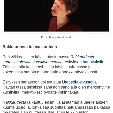
Kuva: Jenny Mansikkasalo
Rakkaudesta tulevaisuuteen
Pari viikkoa sitten kävin tutustumassa
Rakkaudesta -
sanasto tuleville vuosikymmenille
-esityksen
harjoituksiin
.
Tällä viikolla koitti ensi-ilta ja kävin kuulemassa ja
kokemassa sanoja maanantain ennakkonäytöksessä.
Esityksen sanastoon voi tutustua
Utopedia-sivustolla
.
Käytän tässä tekstissä sanaston sanoja ja olen merkinnyt ne
kursiivilla, merkitykset löydätte linkin takaa.
Rakkaudesta
jalkautuu ensin Kalasataman alueelle alkaen
kuunteluosiolla, jonka saa suorittaa haluamassaan paikassa
määrätyn ajan puitteissa. Itse istuin leikkipuiston