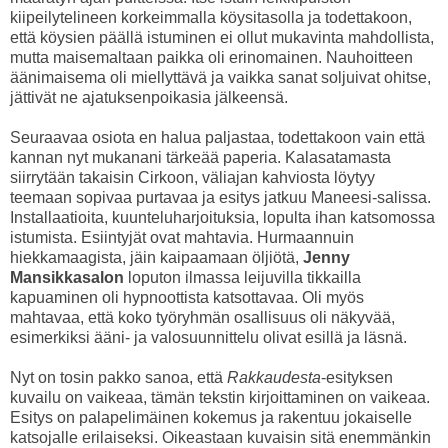
kiipeilytelineen korkeimmalla köysitasolla ja todettakoon,
että köysien päällä istuminen ei ollut mukavinta mahdollista,
mutta maisemaltaan paikka oli erinomainen. Nauhoitteen
äänimaisema oli miellyttävä ja vaikka sanat soljuivat ohitse,
jättivät ne ajatuksenpoikasia jälkeensä.
Seuraavaa osiota en halua paljastaa, todettakoon vain että
kannan nyt mukanani tärkeää paperia. Kalasatamasta
siirrytään takaisin Cirkoon, väliajan kahviosta löytyy
teemaan sopivaa purtavaa ja esitys jatkuu Maneesi-salissa.
Installaatioita, kuunteluharjoituksia, lopulta ihan katsomossa
istumista. Esiintyjät ovat mahtavia. Hurmaannuin
hiekkamaagista, jäin kaipaamaan öljiötä,
Jenny
Mansikkasalon
loputon ilmassa leijuvilla tikkailla
kapuaminen oli hypnoottista katsottavaa. Oli myös
mahtavaa, että koko työryhmän osallisuus oli näkyvää,
esimerkiksi ääni- ja valosuunnittelu olivat esillä ja läsnä.
Nyt on tosin pakko sanoa, että
Rakkaudesta
-esityksen
kuvailu on vaikeaa, tämän tekstin kirjoittaminen on vaikeaa.
Esitys on palapelimäinen kokemus ja rakentuu jokaiselle
katsojalle erilaiseksi. Oikeastaan kuvaisin sitä enemmänkin